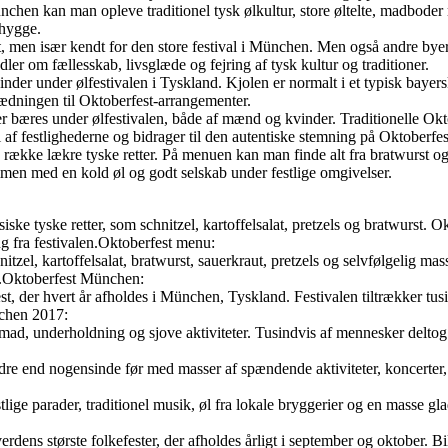
nchen kan man opleve traditionel tysk ølkultur, store øltelte, madboder
 hygge.
et, men især kendt for den store festival i München. Men også andre bye
ler om fællesskab, livsglæde og fejring af tysk kultur og traditioner.
vinder under ølfestivalen i Tyskland. Kjolen er normalt i et typisk bayer
klædningen til Oktoberfest-arrangementer.
der bæres under ølfestivalen, både af mænd og kvinder. Traditionelle O
el af festlighederne og bidrager til den autentiske stemning på Oktoberfes
række lækre tyske retter. På menuen kan man finde alt fra bratwurst og s
mmen med en kold øl og godt selskab under festlige omgivelser.
siske tyske retter, som schnitzel, kartoffelsalat, pretzels og bratwurst. 
g fra festivalen.Oktoberfest menu:
itzel, kartoffelsalat, bratwurst, sauerkraut, pretzels og selvfølgelig mas
ie.Oktoberfest München:
t, der hvert år afholdes i München, Tyskland. Festivalen tiltrækker tus
nchen 2017:
ad, underholdning og sjove aktiviteter. Tusindvis af mennesker deltog i
e end nogensinde før med masser af spændende aktiviteter, koncerter, øl 
ge parader, traditionel musik, øl fra lokale bryggerier og en masse gla
ens største folkefester, der afholdes årligt i september og oktober. Bil