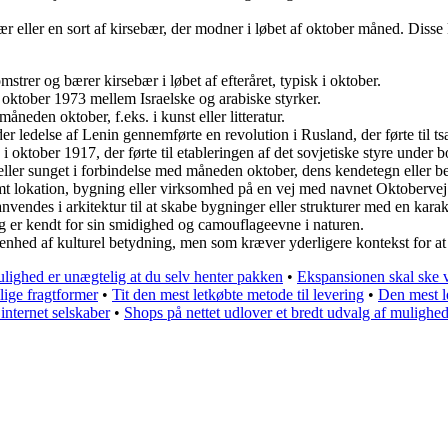
ær eller en sort af kirsebær, der modner i løbet af oktober måned. Diss
trer og bærer kirsebær i løbet af efteråret, typisk i oktober.
 oktober 1973 mellem Israelske og arabiske styrker.
åneden oktober, f.eks. i kunst eller litteratur.
 ledelse af Lenin gennemførte en revolution i Rusland, der førte til tsar
oktober 1917, der førte til etableringen af det sovjetiske styre under bo
 eller sunget i forbindelse med måneden oktober, dens kendetegn eller b
stemt lokation, bygning eller virksomhed på en vej med navnet Oktoberv
vendes i arkitektur til at skabe bygninger eller strukturer med en karak
g er kendt for sin smidighed og camouflageevne i naturen.
ivenhed af kulturel betydning, men som kræver yderligere kontekst for at
lighed er unægtelig at du selv henter pakken
•
Ekspansionen skal ske vi
lige fragtformer
•
Tit den mest letkøbte metode til levering
•
Den mest le
internet selskaber
•
Shops på nettet udlover et bredt udvalg af mulighede