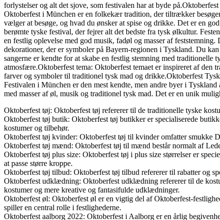
forlystelser og alt det sjove, som festivalen har at byde på.Oktoberfe
Oktoberfest i München er en folkekær tradition, der tiltrækker besøgen
vælger at besøge, og hvad du ønsker at spise og drikke. Det er en god
berømte tyske festival, der fejrer alt det bedste fra tysk ølkultur. F
en festlig oplevelse med god musik, fadøl og masser af feststemning. D
dekorationer, der er symboler på Bayern-regionen i Tyskland. Du kan fi
sangerne er kendte for at skabe en festlig stemning med traditionelle t
atmosfære.Oktoberfest tema: Oktoberfest temaet er inspireret af den t
farver og symboler til traditionel tysk mad og drikke.Oktoberfest Tyskl
Festivalen i München er den mest kendte, men andre byer i Tyskland a
med masser af øl, musik og traditionel tysk mad. Det er en unik muli
Oktoberfest tøj: Oktoberfest tøj refererer til de traditionelle tyske k
Oktoberfest tøj butik: Oktoberfest tøj butikker er specialiserede butikk
kostumer og tilbehør.
Oktoberfest tøj kvinder: Oktoberfest tøj til kvinder omfatter smukke Di
Oktoberfest tøj mænd: Oktoberfest tøj til mænd består normalt af Leder
Oktoberfest tøj plus size: Oktoberfest tøj i plus size størrelser er specie
at passe større kroppe.
Oktoberfest tøj tilbud: Oktoberfest tøj tilbud refererer til rabatter og s
Oktoberfest udklædning: Oktoberfest udklædning refererer til de kostum
kostumer og mere kreative og fantasifulde udklædninger.
Oktoberfest øl: Oktoberfest øl er en vigtig del af Oktoberfest-festligh
spiller en central rolle i festlighederne.
Oktoberfest aalborg 2022: Oktoberfest i Aalborg er en årlig begivenhed,