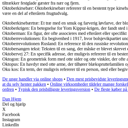
tiltrækker festglade gæster fra nær og fjern.
Oktoberkirsebær: Oktoberkirsebær refererer til en bestemt type kirseb
være en del af efterårets frugtudvalg.
Oktoberkirsebærtræ: Et træ med en smuk og farverig løvfarve, der bloms
Oktoberkrigen: En betegnelse for Yom Kippur-krigen, der fandt sted i
Oktoberman: En figur, der ofte associeres med efteråret eller specifikt m
Oktoberrevolutionen: En begivenhed i 1917, hvor bolsjevikpartiet under
Oktoberrevolutionen Rusland: En reference til den russiske revolution i 
Oktobersangen tekst: Teksten til en sang, der måske er blevet skrevet
Oktobervej 27: En specifik adresse, der muligvis refererer til en be
Oktogon: En geometrisk form med otte sider og otte vinkler, der ofte an
Oktopus: En havdyr med otte arme, der tilhører blækspruttefamilien o
Oku kos: En term, der muligvis refererer til en person, sted eller beg
De unge handler via online shops
•
Den mest prisbevidste leveringsmu
at du selv henter pakken
•
Online virksomheder tildeler mange forskel
ordren
•
Typisk den prisbilligste leveringsversion
•
De fleste køber på 
Dan Hjem
Del og hjælp
X
Facebook
Instagram
LinkedIn