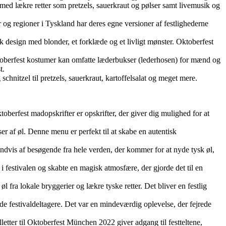
 med lækre retter som pretzels, sauerkraut og pølser samt livemusik og
r og regioner i Tyskland har deres egne versioner af festlighederne
sk design med blonder, et forklæde og et livligt mønster. Oktoberfest
ktoberfest kostumer kan omfatte læderbukser (lederhosen) for mænd og
t.
chnitzel til pretzels, sauerkraut, kartoffelsalat og meget mere.
Oktoberfest madopskrifter er opskrifter, der giver dig mulighed for at
ser af øl. Denne menu er perfekt til at skabe en autentisk
indvis af besøgende fra hele verden, der kommer for at nyde tysk øl,
 festivalen og skabte en magisk atmosfære, der gjorde det til en
fra lokale bryggerier og lækre tyske retter. Det bliver en festlig
de festivaldeltagere. Det var en mindeværdig oplevelse, der fejrede
letter til Oktoberfest München 2022 giver adgang til festteltene,