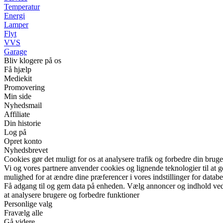
Temperatur
Energi
Lamper
Flyt
VVS
Garage
Bliv klogere på os
Få hjælp
Mediekit
Promovering
Min side
Nyhedsmail
Affiliate
Din historie
Log på
Opret konto
Nyhedsbrevet
Cookies gør det muligt for os at analysere trafik og forbedre din bruge
Vi og vores partnere anvender cookies og lignende teknologier til at
mulighed for at ændre dine præferencer i vores indstillinger for databe
Få adgang til og gem data på enheden. Vælg annoncer og indhold ved h
at analysere brugere og forbedre funktioner
Personlige valg
Fravælg alle
Gå videre