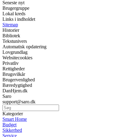
Seneste nyt
Brugergruppe
Lokal kreds
Links i indholdet
Sitemap
Historier
Bibliotek
Tekstunivers
Automatisk opdatering
Lovgrundlag
Websitecookies
Privatliv
Rettigheder
Brugsvilkår
Brugervenlighed
Bæredygtighed
DanHjem.dk
Saro
support@saro.dk
Kategorier
Smart Home
Budget
Sikkerhed
Service