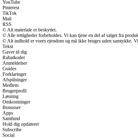
YouTube
Pinterest
TikTok
Mail
RSS
© Alt materiale er beskyttet.
© Alle rettigheder forbeholdes. Vi kan tjene en del af salget fra produ
© Alt indhold er vores ejendom og må ikke bruges uden samtykke. Vi m
Tekst
Gaver til dig
Rabatkoder
Anmeldelser
Guides
Forklaringer
Afspilninger
Medlem
Brugerprofil
Løsning
Omkostninger
Bonusser
Apps
Samfund
Hold dig opdateret
Subscribe
Social