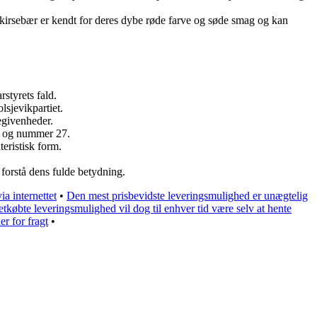
e kirsebær er kendt for deres dybe røde farve og søde smag og kan
styrets fald.
lsjevikpartiet.
egivenheder.
ej og nummer 27.
teristisk form.
 forstå dens fulde betydning.
a internettet
•
Den mest prisbevidste leveringsmulighed er unægtelig
tkøbte leveringsmulighed vil dog til enhver tid være selv at hente
r for fragt
•