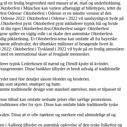
ang til en festlig begivenhed med masser af øl, mad og underholdning.
Oktoberfest i München kan variere afhængigt af billettypen, teltet du
rfest Odense: Oktoberfest i Odense er en mindre version af den
fest Odense 2022: Oktoberfest i Odense i 2022 vil sandsynligvis byde på
k.Oktoberfest pynt: Oktoberfest pynt inkluderer typisk blå og hvide
 til din egen Oktoberfest-fest.Oktoberfest sanger: Oktoberfest
ene spiller en vigtig rolle i at skabe den autentiske Oktoberfest-
stlig påklædning. Et Oktoberfest-tema kan omfatte alt fra bayerske
rste ølfestivaler, der tiltrækker millioner af besøgende hvert år.
 2022: Oktoberfest i Tyskland i 2022 vil byde på en festlig atmosfære
med en international skare af festglade mennesker.
uderer typisk Lederhosen til mænd og Dirndl kjoler til kvinder.
rrangementer. Disse butikker tilbyder et bredt udvalg af traditionelle
prydet med fine detaljer såsom blonder og broderier.
øj som skjorter, strømper og hatte.
 samme traditionelle design som standard størrelser, men er tilpasset til
 Disse tilbud kan omfatte nedsatte priser eller særlige promotions.
ditionen eller for sjov. Disse kan omfatte både traditionelle tyske
tivalen. Disse øl er ofte mørkere og stærkere end almindelige øl og
en i Aalborg tilbyder en autentisk oplevelse af den tyske folkefest og