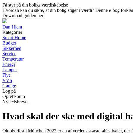
Få styr på din boligs værdiskabelse
Hvordan kan du sikre, at din bolig stiger i værdi? Denne e-bog forklar
Download guiden her
Dan Hjem
Kategorier
Smart Home
Budget
Sikkerhed
Service
Temperatur
Energi
Lamper
Flyt
VVS
Garage
Log på
Opret konto
Nyhedsbrevet
Hvad skal der ske med digital h
Oktoberfest i München 2022 er en af verdens største ølfestivaler, der 