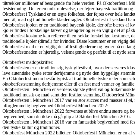
tiltrækker millioner af besøgende fra hele verden. På Oktoberfest i Mü
feststemning. Det er en unik oplevelse, der fejrer bayersk tradition og
Oktoberfest i Tyskland er en ægte folkefest, der fejres over hele land
med øl, mad og traditionelle klædedragter. Oktoberfest i Tyskland hand
Oktoberfest kjolen er en traditionel bayersk kjole, der ofte bæres af k
kjoler findes i forskellige farver og længder og er en vigtig del af på
Oktoberfest kostume kan referere til en række forskellige kostumer, 
traditionelle kjoler (dirndl) for kvinder. Disse kostumer er en vigtig d
Oktoberfest mad er en vigtig del af festlighederne og byder på en lang 
Oktoberfestmaden er hjertelig, velsmagende og perfekt til at nyde sa
Oktoberfest madopskrifter:
Oktoberfesten er en traditionsrig tysk ølfestival, hvor der serveres klas
lave autentiske tyske retter derhjemme og nyde den hyggelige stemnin
En Oktoberfest menu består typisk af traditionelle tyske retter som schn
oktoberfeststemning derhjemme eller til en fest med venner og famil
Oktoberfesten i München er verdens største ølfestival og folkemusikfes
traditionel musik og mad samt den festlige stemning.Oktoberfest Mü
Oktoberfesten i München i 2017 var en stor succes med masser af øl, m
uforglemmelig begivenhed.Oktoberfest München 2022:
Oktoberfesten i München i 2022 forventes at blive endnu større og bedr
begivenhed, som du ikke må gå glip af.Oktoberfest München 2016:
Oktoberfesten i München i 2016 var en fantastisk begivenhed med festli
den tyske kultur og traditioner.
Oktoberfest München 2022 billetter: Oktoberfest i München er en af verd