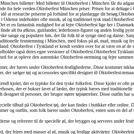
st München billetter: Med billetter til Oktoberfest i München får du adg
de fra hele verden.Oktoberfest München priser: Prisen for at deltage i 
 idé at researche priserne på forhånd for at planlægge dit besøg.Oktobe
esten i Odense indeholder ofte musik, øl og traditionel tysk mad.Oktober
et er en fantastisk mulighed for at fejre Oktoberfest lige her i Danmar
nde alt fra ølkrus, guirlander, lederhosen-figurer og anden festlig pynt
yske sange og populære hits, der får folk til at synge med og danse. Sang
raditionelle feststemning i München, med fokus på øl, mad, musik og fe
and: Oktoberfest i Tyskland er kendt verden over for at være en af de stø
fholder også deres egne versioner af Oktoberfest.Oktoberfest Tyskland
ghed for at opleve den autentiske Oktoberfest-stemning og fejre sammen 
ostumer, der bæres under Oktoberfest-festlighederne. Disse kostumer inkl
er, der sælger tøj og accessories specifikt designet til Oktoberfest-temaa
rndl kjoler, der er typiske for den tyske folkefest. Disse kjoler er ofte 
hosen, der er bukser lavet af læder, der typisk bæres med traditionelle t
lt designet til personer, der bruger større tøjstørrelser. Disse outfits har
pecielle tilbud på Oktoberfest tøj, der kan findes i butikker eller online.
er og outfits, som folk bærer under Oktoberfest, enten som en del af tra
ederne og refererer til de specielle øl, der brygges og serveres under fes
 der fejres med masser af øl, musik og festlige aktiviteter. Oktoberfest