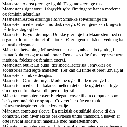
Maanesten Astrea øreringe i guld: Elegante øreringe med
Maanestens signaturstil i forgyldt sølv. Øreringene har en moderne
og feminin udstråling.
Maanesten Astrea øreringe i sølv: Smukke sølvøreringe fra
Maanesten med et enkelt, nordisk design. Øreringene kan bruges til
både hverdag og fest.
Maanesten Bayou øreringe: Unikke øreringe fra Maanesten med en
organisk form inspireret af naturen. Øreringene er håndlavede og har
en rustik elegance.
Månesten betydning: Månestenen har en symbolsk betydning i
mange kulturer og trostraditioner. Den anses ofte for at repræsentere
intuition, følelser og feminin energi.
Maanesten butik: En butik, der specialiserer sig i smykker og
accessories med ægte månesten. Her kan du finde et bredt udvalg af
Maanestens unikke designs.
Maanesten Carin øreringe: Moderne og stilfulde øreringe fra
Maanesten med en fin balance mellem det enkle og det detailrige.
Øreringene fremhæver din personlige stil.
Månesten computer cover: Et elegant cover til din computer, som
beskytter mod ridser og stød. Coveret har ofte en smuk
månestensinspireret print eller detalje.
Månesten computer sleeve: En praktisk og stilfuld sleeve til din
computer, som giver ekstra beskyttelse under transport. Sleeven er
ofte lavet af slidstærkt materiale med månestensmotiv.
Månesten computer sleeve 13: En specifik computer sleeve designet