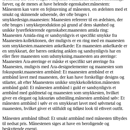
farver, og de menes at have helende egenskaber.månestem:
Månestem kan være en fejlstavning af månesten, en ædelsten med et
smukt og skinnende udseende, der ofte bruges i
smykkedesign.maanesten: Maanesten refererer til en ædelsten, der
ofte bruges i smykkeproduktion på grund af dens skønhed og
unikke lysreflekterende egenskaber.maanesten amida ring:
Maanesten Amida-ring er sandsynligvis et specifikt smykke fra
Maanesten-kollektionen, der muligvis er en ring med en maanesten
som smykkesten.maanesten ankelkæde: En maanesten ankelkæde er
en smykkeart, der bæres omkring anklen og sandsynligvis har en
eller flere maanesten som udsmykning.maanesten ara øreringe:
Maanesten Ara-øreringe er måske et specifikt sæt øreringe fra
Maanesten, muligvis med Ara-designelementer og maanesten som
fokuspunkt.maanesten armbånd: Et maanesten armbånd er et
armbånd lavet med maanesten, der kan have forskellige designs og
stilarter, alt efter Maanestens unikke smykkekollektion.månesten
armbånd guld: Et månesten armbånd i guld er sandsynligvis et
armbånd med guldmetal og maanesten som smykkesten, hvilket
giver en elegant og luksuriøs udstråling.månesten armbånd sølv: Et
månesten armbånd i sølv er en smykkeart lavet med sølvmetal og
maanesten, hvilket giver et stilfuldt og tidløst look til ethvert outfit.
Månesten armbånd tilbud: Et smukt armbånd med månesten tilbydes
til nedsat pris. Månestenen siges at have en beroligende og
beskyttende energi.