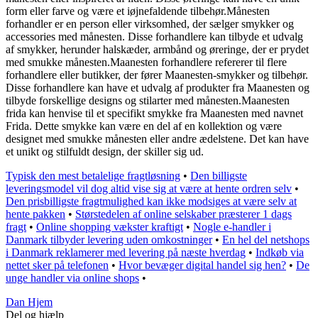
form eller farve og være et iøjnefaldende tilbehør.Månesten
forhandler er en person eller virksomhed, der sælger smykker og
accessories med månesten. Disse forhandlere kan tilbyde et udvalg
af smykker, herunder halskæder, armbånd og øreringe, der er prydet
med smukke månesten.Maanesten forhandlere refererer til flere
forhandlere eller butikker, der fører Maanesten-smykker og tilbehør.
Disse forhandlere kan have et udvalg af produkter fra Maanesten og
tilbyde forskellige designs og stilarter med månesten.Maanesten
frida kan henvise til et specifikt smykke fra Maanesten med navnet
Frida. Dette smykke kan være en del af en kollektion og være
designet med smukke månesten eller andre ædelstene. Det kan have
et unikt og stilfuldt design, der skiller sig ud.
Typisk den mest betalelige fragtløsning
•
Den billigste
leveringsmodel vil dog altid vise sig at være at hente ordren selv
•
Den prisbilligste fragtmulighed kan ikke modsiges at være selv at
hente pakken
•
Størstedelen af online selskaber præsterer 1 dags
fragt
•
Online shopping vækster kraftigt
•
Nogle e-handler i
Danmark tilbyder levering uden omkostninger
•
En hel del netshops
i Danmark reklamerer med levering på næste hverdag
•
Indkøb via
nettet sker på telefonen
•
Hvor bevæger digital handel sig hen?
•
De
unge handler via online shops
•
Dan Hjem
Del og hjælp