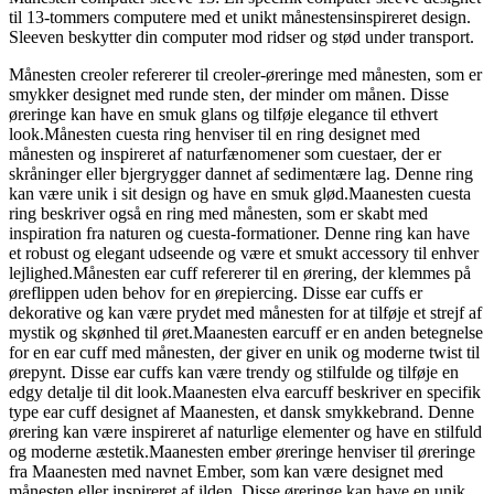
til 13-tommers computere med et unikt månestensinspireret design.
Sleeven beskytter din computer mod ridser og stød under transport.
Månesten creoler refererer til creoler-øreringe med månesten, som er
smykker designet med runde sten, der minder om månen. Disse
øreringe kan have en smuk glans og tilføje elegance til ethvert
look.Månesten cuesta ring henviser til en ring designet med
månesten og inspireret af naturfænomener som cuestaer, der er
skråninger eller bjergrygger dannet af sedimentære lag. Denne ring
kan være unik i sit design og have en smuk glød.Maanesten cuesta
ring beskriver også en ring med månesten, som er skabt med
inspiration fra naturen og cuesta-formationer. Denne ring kan have
et robust og elegant udseende og være et smukt accessory til enhver
lejlighed.Månesten ear cuff refererer til en ørering, der klemmes på
øreflippen uden behov for en ørepiercing. Disse ear cuffs er
dekorative og kan være prydet med månesten for at tilføje et strejf af
mystik og skønhed til øret.Maanesten earcuff er en anden betegnelse
for en ear cuff med månesten, der giver en unik og moderne twist til
ørepynt. Disse ear cuffs kan være trendy og stilfulde og tilføje en
edgy detalje til dit look.Maanesten elva earcuff beskriver en specifik
type ear cuff designet af Maanesten, et dansk smykkebrand. Denne
ørering kan være inspireret af naturlige elementer og have en stilfuld
og moderne æstetik.Maanesten ember øreringe henviser til øreringe
fra Maanesten med navnet Ember, som kan være designet med
månesten eller inspireret af ilden. Disse øreringe kan have en unik