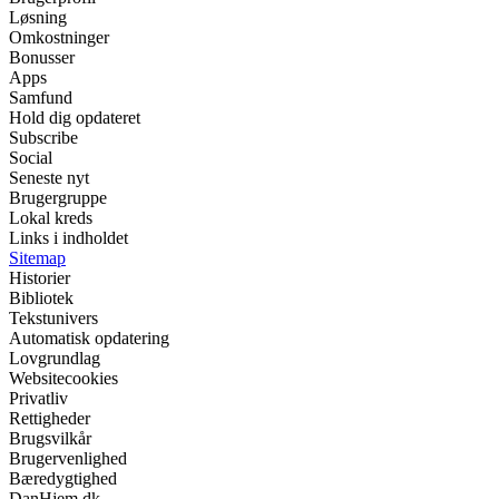
Løsning
Omkostninger
Bonusser
Apps
Samfund
Hold dig opdateret
Subscribe
Social
Seneste nyt
Brugergruppe
Lokal kreds
Links i indholdet
Sitemap
Historier
Bibliotek
Tekstunivers
Automatisk opdatering
Lovgrundlag
Websitecookies
Privatliv
Rettigheder
Brugsvilkår
Brugervenlighed
Bæredygtighed
DanHjem.dk