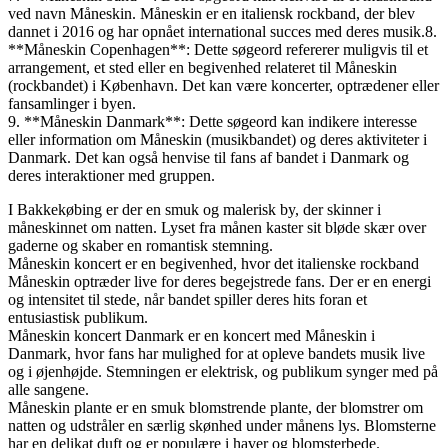
ved navn Måneskin. Måneskin er en italiensk rockband, der blev
dannet i 2016 og har opnået international succes med deres musik.8.
**Måneskin Copenhagen**: Dette søgeord refererer muligvis til et
arrangement, et sted eller en begivenhed relateret til Måneskin
(rockbandet) i København. Det kan være koncerter, optrædener eller
fansamlinger i byen.
9. **Måneskin Danmark**: Dette søgeord kan indikere interesse
eller information om Måneskin (musikbandet) og deres aktiviteter i
Danmark. Det kan også henvise til fans af bandet i Danmark og
deres interaktioner med gruppen.
I Bakkekøbing er der en smuk og malerisk by, der skinner i
måneskinnet om natten. Lyset fra månen kaster sit bløde skær over
gaderne og skaber en romantisk stemning.
Måneskin koncert er en begivenhed, hvor det italienske rockband
Måneskin optræder live for deres begejstrede fans. Der er en energi
og intensitet til stede, når bandet spiller deres hits foran et
entusiastisk publikum.
Måneskin koncert Danmark er en koncert med Måneskin i
Danmark, hvor fans har mulighed for at opleve bandets musik live
og i øjenhøjde. Stemningen er elektrisk, og publikum synger med på
alle sangene.
Måneskin plante er en smuk blomstrende plante, der blomstrer om
natten og udstråler en særlig skønhed under månens lys. Blomsterne
har en delikat duft og er populære i haver og blomsterbede.