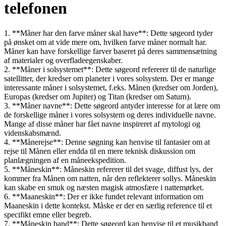
telefonen
1. **Måner har den farve måner skal have**: Dette søgeord tyder
på ønsket om at vide mere om, hvilken farve måner normalt har.
Måner kan have forskellige farver baseret på deres sammensætning
af materialer og overfladeegenskaber.
2. **Måner i solsystemet**: Dette søgeord refererer til de naturlige
satellitter, der kredser om planeter i vores solsystem. Der er mange
interessante måner i solsystemet, f.eks. Månen (kredser om Jorden),
Europas (kredser om Jupiter) og Titan (kredser om Saturn).
3. **Måner navne**: Dette søgeord antyder interesse for at lære om
de forskellige måner i vores solsystem og deres individuelle navne.
Mange af disse måner har fået navne inspireret af mytologi og
videnskabsmænd.
4. **Månerejse**: Denne søgning kan henvise til fantasier om at
rejse til Månen eller endda til en mere teknisk diskussion om
planlægningen af en måneekspedition.
5. **Måneskin**: Måneskin refererer til det svage, diffust lys, der
kommer fra Månen om natten, når den reflekterer sollys. Måneskin
kan skabe en smuk og næsten magisk atmosfære i nattemørket.
6. **Maaneskin**: Der er ikke fundet relevant information om
Maaneskin i dette kontekst. Måske er der en særlig reference til et
specifikt emne eller begreb.
7. **Måneskin band**: Dette søgeord kan henvise til et musikband