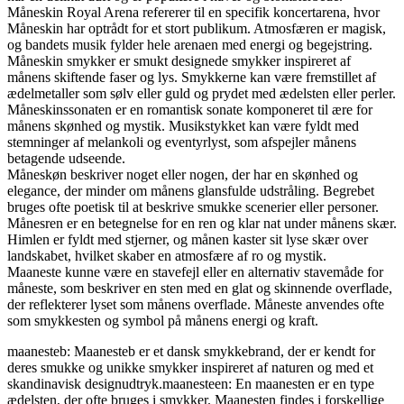
Måneskin Royal Arena refererer til en specifik koncertarena, hvor
Måneskin har optrådt for et stort publikum. Atmosfæren er magisk,
og bandets musik fylder hele arenaen med energi og begejstring.
Måneskin smykker er smukt designede smykker inspireret af
månens skiftende faser og lys. Smykkerne kan være fremstillet af
ædelmetaller som sølv eller guld og prydet med ædelsten eller perler.
Måneskinssonaten er en romantisk sonate komponeret til ære for
månens skønhed og mystik. Musikstykket kan være fyldt med
stemninger af melankoli og eventyrlyst, som afspejler månens
betagende udseende.
Måneskøn beskriver noget eller nogen, der har en skønhed og
elegance, der minder om månens glansfulde udstråling. Begrebet
bruges ofte poetisk til at beskrive smukke scenerier eller personer.
Månesren er en betegnelse for en ren og klar nat under månens skær.
Himlen er fyldt med stjerner, og månen kaster sit lyse skær over
landskabet, hvilket skaber en atmosfære af ro og mystik.
Maaneste kunne være en stavefejl eller en alternativ stavemåde for
måneste, som beskriver en sten med en glat og skinnende overflade,
der reflekterer lyset som månens overflade. Måneste anvendes ofte
som smykkesten og symbol på månens energi og kraft.
maanesteb: Maanesteb er et dansk smykkebrand, der er kendt for
deres smukke og unikke smykker inspireret af naturen og med et
skandinavisk designudtryk.maanesteen: En maanesten er en type
ædelsten, der ofte bruges i smykker. Maanesten findes i forskellige