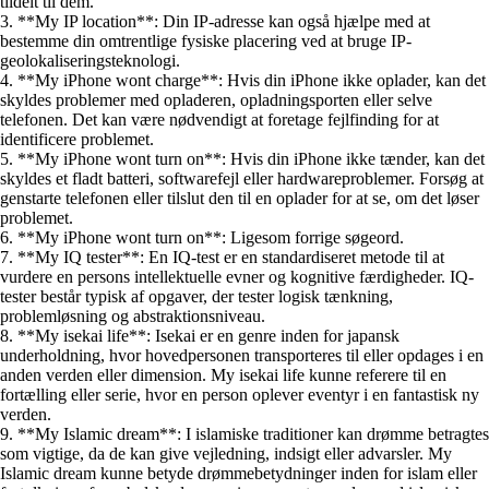
tildelt til dem.
3. **My IP location**: Din IP-adresse kan også hjælpe med at
bestemme din omtrentlige fysiske placering ved at bruge IP-
geolokaliseringsteknologi.
4. **My iPhone wont charge**: Hvis din iPhone ikke oplader, kan det
skyldes problemer med opladeren, opladningsporten eller selve
telefonen. Det kan være nødvendigt at foretage fejlfinding for at
identificere problemet.
5. **My iPhone wont turn on**: Hvis din iPhone ikke tænder, kan det
skyldes et fladt batteri, softwarefejl eller hardwareproblemer. Forsøg at
genstarte telefonen eller tilslut den til en oplader for at se, om det løser
problemet.
6. **My iPhone wont turn on**: Ligesom forrige søgeord.
7. **My IQ tester**: En IQ-test er en standardiseret metode til at
vurdere en persons intellektuelle evner og kognitive færdigheder. IQ-
tester består typisk af opgaver, der tester logisk tænkning,
problemløsning og abstraktionsniveau.
8. **My isekai life**: Isekai er en genre inden for japansk
underholdning, hvor hovedpersonen transporteres til eller opdages i en
anden verden eller dimension. My isekai life kunne referere til en
fortælling eller serie, hvor en person oplever eventyr i en fantastisk ny
verden.
9. **My Islamic dream**: I islamiske traditioner kan drømme betragtes
som vigtige, da de kan give vejledning, indsigt eller advarsler. My
Islamic dream kunne betyde drømmebetydninger inden for islam eller