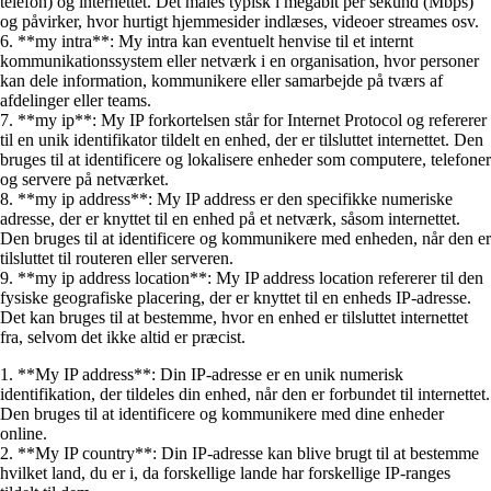
telefon) og internettet. Det måles typisk i megabit per sekund (Mbps)
og påvirker, hvor hurtigt hjemmesider indlæses, videoer streames osv.
6. **my intra**: My intra kan eventuelt henvise til et internt
kommunikationssystem eller netværk i en organisation, hvor personer
kan dele information, kommunikere eller samarbejde på tværs af
afdelinger eller teams.
7. **my ip**: My IP forkortelsen står for Internet Protocol og refererer
til en unik identifikator tildelt en enhed, der er tilsluttet internettet. Den
bruges til at identificere og lokalisere enheder som computere, telefoner
og servere på netværket.
8. **my ip address**: My IP address er den specifikke numeriske
adresse, der er knyttet til en enhed på et netværk, såsom internettet.
Den bruges til at identificere og kommunikere med enheden, når den er
tilsluttet til routeren eller serveren.
9. **my ip address location**: My IP address location refererer til den
fysiske geografiske placering, der er knyttet til en enheds IP-adresse.
Det kan bruges til at bestemme, hvor en enhed er tilsluttet internettet
fra, selvom det ikke altid er præcist.
1. **My IP address**: Din IP-adresse er en unik numerisk
identifikation, der tildeles din enhed, når den er forbundet til internettet.
Den bruges til at identificere og kommunikere med dine enheder
online.
2. **My IP country**: Din IP-adresse kan blive brugt til at bestemme
hvilket land, du er i, da forskellige lande har forskellige IP-ranges