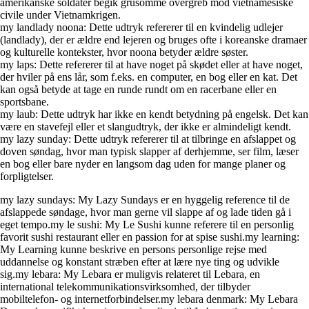
amerikanske soldater begik grusomme overgreb mod vietnamesiske
civile under Vietnamkrigen.
my landlady noona: Dette udtryk refererer til en kvindelig udlejer
(landlady), der er ældre end lejeren og bruges ofte i koreanske dramaer
og kulturelle kontekster, hvor noona betyder ældre søster.
my laps: Dette refererer til at have noget på skødet eller at have noget,
der hviler på ens lår, som f.eks. en computer, en bog eller en kat. Det
kan også betyde at tage en runde rundt om en racerbane eller en
sportsbane.
my laub: Dette udtryk har ikke en kendt betydning på engelsk. Det kan
være en stavefejl eller et slangudtryk, der ikke er almindeligt kendt.
my lazy sunday: Dette udtryk refererer til at tilbringe en afslappet og
doven søndag, hvor man typisk slapper af derhjemme, ser film, læser
en bog eller bare nyder en langsom dag uden for mange planer og
forpligtelser.
my lazy sundays: My Lazy Sundays er en hyggelig reference til de
afslappede søndage, hvor man gerne vil slappe af og lade tiden gå i
eget tempo.my le sushi: My Le Sushi kunne referere til en personlig
favorit sushi restaurant eller en passion for at spise sushi.my learning:
My Learning kunne beskrive en persons personlige rejse med
uddannelse og konstant stræben efter at lære nye ting og udvikle
sig.my lebara: My Lebara er muligvis relateret til Lebara, en
international telekommunikationsvirksomhed, der tilbyder
mobiltelefon- og internetforbindelser.my lebara denmark: My Lebara