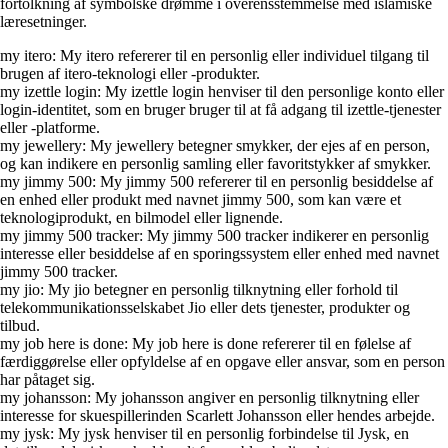
fortolkning af symbolske drømme i overensstemmelse med islamiske
læresetninger.
my itero: My itero refererer til en personlig eller individuel tilgang til
brugen af itero-teknologi eller -produkter.
my izettle login: My izettle login henviser til den personlige konto eller
login-identitet, som en bruger bruger til at få adgang til izettle-tjenester
eller -platforme.
my jewellery: My jewellery betegner smykker, der ejes af en person,
og kan indikere en personlig samling eller favoritstykker af smykker.
my jimmy 500: My jimmy 500 refererer til en personlig besiddelse af
en enhed eller produkt med navnet jimmy 500, som kan være et
teknologiprodukt, en bilmodel eller lignende.
my jimmy 500 tracker: My jimmy 500 tracker indikerer en personlig
interesse eller besiddelse af en sporingssystem eller enhed med navnet
jimmy 500 tracker.
my jio: My jio betegner en personlig tilknytning eller forhold til
telekommunikationsselskabet Jio eller dets tjenester, produkter og
tilbud.
my job here is done: My job here is done refererer til en følelse af
færdiggørelse eller opfyldelse af en opgave eller ansvar, som en person
har påtaget sig.
my johansson: My johansson angiver en personlig tilknytning eller
interesse for skuespillerinden Scarlett Johansson eller hendes arbejde.
my jysk: My jysk henviser til en personlig forbindelse til Jysk, en