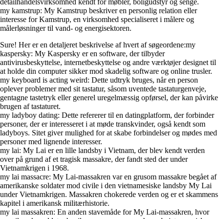
detailhandelsvirksomhed kendt for møbler, boligudstyr og senge.
my kamstrup: My Kamstrup beskriver en personlig relation eller
interesse for Kamstrup, en virksomhed specialiseret i målere og
målerløsninger til vand- og energisektoren.
Sure! Her er en detaljeret beskrivelse af hvert af søgeordene:my
kaspersky: My Kaspersky er en software, der tilbyder
antivirusbeskyttelse, internetbeskyttelse og andre værktøjer designet til
at holde din computer sikker mod skadelig software og online trusler.
my keyboard is acting weird: Dette udtryk bruges, når en person
oplever problemer med sit tastatur, såsom uventede tastaturgenveje,
gentagne tastetryk eller generel uregelmæssig opførsel, der kan påvirke
brugen af tastaturet.
my ladyboy dating: Dette refererer til en datingplatform, der forbinder
personer, der er interesseret i at møde transkvinder, også kendt som
ladyboys. Sitet giver mulighed for at skabe forbindelser og mødes med
personer med lignende interesser.
my lai: My Lai er en lille landsby i Vietnam, der blev kendt verden
over på grund af et tragisk massakre, der fandt sted der under
Vietnamkrigen i 1968.
my lai massacre: My Lai-massakren var en grusom massakre begået af
amerikanske soldater mod civile i den vietnamesiske landsby My Lai
under Vietnamkrigen. Massakren chokerede verden og er et skammens
kapitel i amerikansk militærhistorie.
my lai massakren: En anden stavemåde for My Lai-massakren, hvor