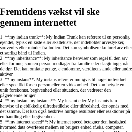
Fremtidens vækst vil ske
gennem internettet
1. **my indian trunk**: My Indian Trunk kan referere til en personlig
ejendel, typisk en kiste eller skattekiste, der indeholder arvestykker,
souvenirs eller minder fra Indien. Det kan symbolisere kulturel arv eller
et særligt bånd til Indien.
2. **my inheritance**: My inheritance henviser som regel til den arv
eller formue, som en person modtager fra familie eller slægtninge, når
de dør. Det kan omfatte penge, ejendomme, værdigenstande eller andre
aktiver.
3. **my instans**: My instans refererer muligvis til noget individuelt
eller specifikt for en person eller en virksomhed. Det kan betyde en
unik forekomst, begivenhed eller situation, der vedrører den
pågældende bruger.
4. **my instant|my instants**: My instant eller My instants kan
henvise til øjeblikkelig tilfredsstillelse eller tilfredshed, der opnås med
det samme. Det kan også beskrive hurtige resultater eller reaktioner på
en handling eller begivenhed.
5. **my internet speed**: My internet speed betegner den hastighed,
hvormed data overføres mellem en brugers enhed (f.eks. computer,