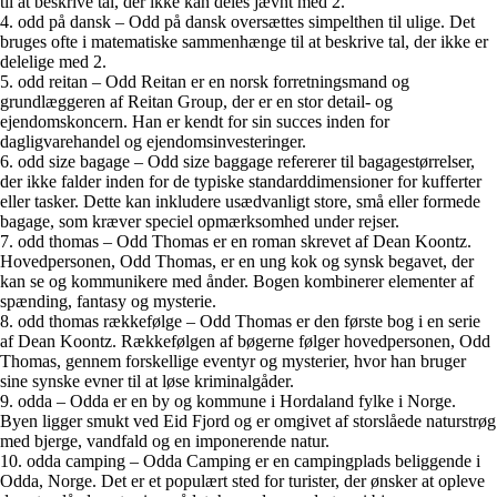
til at beskrive tal, der ikke kan deles jævnt med 2.
4. odd på dansk – Odd på dansk oversættes simpelthen til ulige. Det
bruges ofte i matematiske sammenhænge til at beskrive tal, der ikke er
delelige med 2.
5. odd reitan – Odd Reitan er en norsk forretningsmand og
grundlæggeren af Reitan Group, der er en stor detail- og
ejendomskoncern. Han er kendt for sin succes inden for
dagligvarehandel og ejendomsinvesteringer.
6. odd size bagage – Odd size baggage refererer til bagagestørrelser,
der ikke falder inden for de typiske standarddimensioner for kufferter
eller tasker. Dette kan inkludere usædvanligt store, små eller formede
bagage, som kræver speciel opmærksomhed under rejser.
7. odd thomas – Odd Thomas er en roman skrevet af Dean Koontz.
Hovedpersonen, Odd Thomas, er en ung kok og synsk begavet, der
kan se og kommunikere med ånder. Bogen kombinerer elementer af
spænding, fantasy og mysterie.
8. odd thomas rækkefølge – Odd Thomas er den første bog i en serie
af Dean Koontz. Rækkefølgen af bøgerne følger hovedpersonen, Odd
Thomas, gennem forskellige eventyr og mysterier, hvor han bruger
sine synske evner til at løse kriminalgåder.
9. odda – Odda er en by og kommune i Hordaland fylke i Norge.
Byen ligger smukt ved Eid Fjord og er omgivet af storslåede naturstrøg
med bjerge, vandfald og en imponerende natur.
10. odda camping – Odda Camping er en campingplads beliggende i
Odda, Norge. Det er et populært sted for turister, der ønsker at opleve