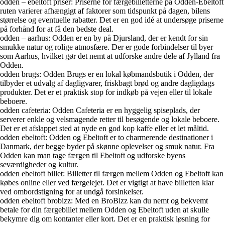
odden – ebeltoft priser: Priserne for færgebilletterne på Odden-Ebeltoft
ruten varierer afhængigt af faktorer som tidspunkt på dagen, bilens
størrelse og eventuelle rabatter. Det er en god idé at undersøge priserne
på forhånd for at få den bedste deal.
odden – aarhus: Odden er en by på Djursland, der er kendt for sin
smukke natur og rolige atmosfære. Der er gode forbindelser til byer
som Aarhus, hvilket gør det nemt at udforske andre dele af Jylland fra
Odden.
odden brugs: Odden Brugs er en lokal købmandsbutik i Odden, der
tilbyder et udvalg af dagligvarer, friskbagt brød og andre dagligdags
produkter. Det er et praktisk stop for indkøb på vejen eller til lokale
beboere.
odden cafeteria: Odden Cafeteria er en hyggelig spiseplads, der
serverer enkle og velsmagende retter til besøgende og lokale beboere.
Det er et afslappet sted at nyde en god kop kaffe eller et let måltid.
odden ebeltoft: Odden og Ebeltoft er to charmerende destinationer i
Danmark, der begge byder på skønne oplevelser og smuk natur. Fra
Odden kan man tage færgen til Ebeltoft og udforske byens
seværdigheder og kultur.
odden ebeltoft billet: Billetter til færgen mellem Odden og Ebeltoft kan
købes online eller ved færgelejet. Det er vigtigt at have billetten klar
ved ombordstigning for at undgå forsinkelser.
odden ebeltoft brobizz: Med en BroBizz kan du nemt og bekvemt
betale for din færgebillet mellem Odden og Ebeltoft uden at skulle
bekymre dig om kontanter eller kort. Det er en praktisk løsning for