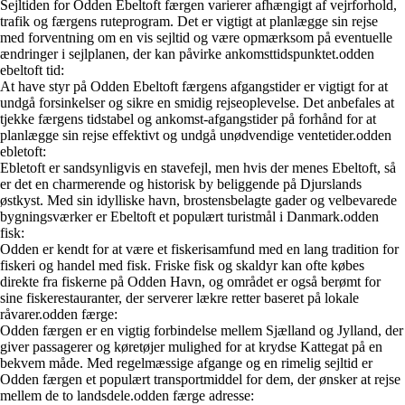
Sejltiden for Odden Ebeltoft færgen varierer afhængigt af vejrforhold,
trafik og færgens ruteprogram. Det er vigtigt at planlægge sin rejse
med forventning om en vis sejltid og være opmærksom på eventuelle
ændringer i sejlplanen, der kan påvirke ankomsttidspunktet.
odden
ebeltoft tid:
At have styr på Odden Ebeltoft færgens afgangstider er vigtigt for at
undgå forsinkelser og sikre en smidig rejseoplevelse. Det anbefales at
tjekke færgens tidstabel og ankomst-afgangstider på forhånd for at
planlægge sin rejse effektivt og undgå unødvendige ventetider.
odden
ebletoft:
Ebletoft er sandsynligvis en stavefejl, men hvis der menes Ebeltoft, så
er det en charmerende og historisk by beliggende på Djurslands
østkyst. Med sin idylliske havn, brostensbelagte gader og velbevarede
bygningsværker er Ebeltoft et populært turistmål i Danmark.
odden
fisk:
Odden er kendt for at være et fiskerisamfund med en lang tradition for
fiskeri og handel med fisk. Friske fisk og skaldyr kan ofte købes
direkte fra fiskerne på Odden Havn, og området er også berømt for
sine fiskerestauranter, der serverer lækre retter baseret på lokale
råvarer.
odden færge:
Odden færgen er en vigtig forbindelse mellem Sjælland og Jylland, der
giver passagerer og køretøjer mulighed for at krydse Kattegat på en
bekvem måde. Med regelmæssige afgange og en rimelig sejltid er
Odden færgen et populært transportmiddel for dem, der ønsker at rejse
mellem de to landsdele.
odden færge adresse: