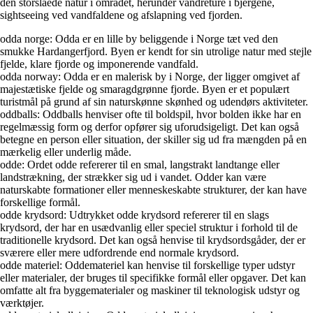
den storslåede natur i området, herunder vandreture i bjergene,
sightseeing ved vandfaldene og afslapning ved fjorden.
odda norge: Odda er en lille by beliggende i Norge tæt ved den
smukke Hardangerfjord. Byen er kendt for sin utrolige natur med stejle
fjelde, klare fjorde og imponerende vandfald.
odda norway: Odda er en malerisk by i Norge, der ligger omgivet af
majestætiske fjelde og smaragdgrønne fjorde. Byen er et populært
turistmål på grund af sin naturskønne skønhed og udendørs aktiviteter.
oddballs: Oddballs henviser ofte til boldspil, hvor bolden ikke har en
regelmæssig form og derfor opfører sig uforudsigeligt. Det kan også
betegne en person eller situation, der skiller sig ud fra mængden på en
mærkelig eller underlig måde.
odde: Ordet odde refererer til en smal, langstrakt landtange eller
landstrækning, der strækker sig ud i vandet. Odder kan være
naturskabte formationer eller menneskeskabte strukturer, der kan have
forskellige formål.
odde krydsord: Udtrykket odde krydsord refererer til en slags
krydsord, der har en usædvanlig eller speciel struktur i forhold til de
traditionelle krydsord. Det kan også henvise til krydsordsgåder, der er
sværere eller mere udfordrende end normale krydsord.
odde materiel: Oddemateriel kan henvise til forskellige typer udstyr
eller materialer, der bruges til specifikke formål eller opgaver. Det kan
omfatte alt fra byggematerialer og maskiner til teknologisk udstyr og
værktøjer.