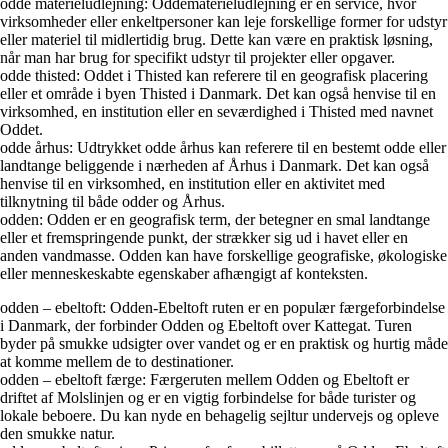
odde materieludlejning: Oddematerieludlejning er en service, hvor
virksomheder eller enkeltpersoner kan leje forskellige former for udstyr
eller materiel til midlertidig brug. Dette kan være en praktisk løsning,
når man har brug for specifikt udstyr til projekter eller opgaver.
odde thisted: Oddet i Thisted kan referere til en geografisk placering
eller et område i byen Thisted i Danmark. Det kan også henvise til en
virksomhed, en institution eller en seværdighed i Thisted med navnet
Oddet.
odde århus: Udtrykket odde århus kan referere til en bestemt odde eller
landtange beliggende i nærheden af Århus i Danmark. Det kan også
henvise til en virksomhed, en institution eller en aktivitet med
tilknytning til både odder og Århus.
odden: Odden er en geografisk term, der betegner en smal landtange
eller et fremspringende punkt, der strækker sig ud i havet eller en
anden vandmasse. Odden kan have forskellige geografiske, økologiske
eller menneskeskabte egenskaber afhængigt af konteksten.
odden – ebeltoft: Odden-Ebeltoft ruten er en populær færgeforbindelse
i Danmark, der forbinder Odden og Ebeltoft over Kattegat. Turen
byder på smukke udsigter over vandet og er en praktisk og hurtig måde
at komme mellem de to destinationer.
odden – ebeltoft færge: Færgeruten mellem Odden og Ebeltoft er
driftet af Molslinjen og er en vigtig forbindelse for både turister og
lokale beboere. Du kan nyde en behagelig sejltur undervejs og opleve
den smukke natur.