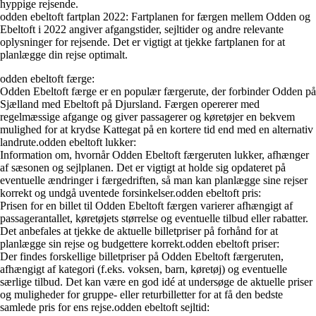
hyppige rejsende.
odden ebeltoft fartplan 2022: Fartplanen for færgen mellem Odden og
Ebeltoft i 2022 angiver afgangstider, sejltider og andre relevante
oplysninger for rejsende. Det er vigtigt at tjekke fartplanen for at
planlægge din rejse optimalt.
odden ebeltoft færge:
Odden Ebeltoft færge er en populær færgerute, der forbinder Odden på
Sjælland med Ebeltoft på Djursland. Færgen opererer med
regelmæssige afgange og giver passagerer og køretøjer en bekvem
mulighed for at krydse Kattegat på en kortere tid end med en alternativ
landrute.
odden ebeltoft lukker:
Information om, hvornår Odden Ebeltoft færgeruten lukker, afhænger
af sæsonen og sejlplanen. Det er vigtigt at holde sig opdateret på
eventuelle ændringer i færgedriften, så man kan planlægge sine rejser
korrekt og undgå uventede forsinkelser.
odden ebeltoft pris:
Prisen for en billet til Odden Ebeltoft færgen varierer afhængigt af
passagerantallet, køretøjets størrelse og eventuelle tilbud eller rabatter.
Det anbefales at tjekke de aktuelle billetpriser på forhånd for at
planlægge sin rejse og budgettere korrekt.
odden ebeltoft priser:
Der findes forskellige billetpriser på Odden Ebeltoft færgeruten,
afhængigt af kategori (f.eks. voksen, barn, køretøj) og eventuelle
særlige tilbud. Det kan være en god idé at undersøge de aktuelle priser
og muligheder for gruppe- eller returbilletter for at få den bedste
samlede pris for ens rejse.
odden ebeltoft sejltid: