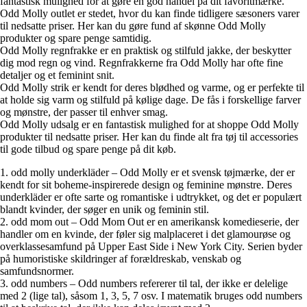
fantastisk mulighed for at gøre en god handel på dit favoritmærke.
Odd Molly outlet er stedet, hvor du kan finde tidligere sæsoners varer
til nedsatte priser. Her kan du gøre fund af skønne Odd Molly
produkter og spare penge samtidig.
Odd Molly regnfrakke er en praktisk og stilfuld jakke, der beskytter
dig mod regn og vind. Regnfrakkerne fra Odd Molly har ofte fine
detaljer og et feminint snit.
Odd Molly strik er kendt for deres blødhed og varme, og er perfekte til
at holde sig varm og stilfuld på kølige dage. De fås i forskellige farver
og mønstre, der passer til enhver smag.
Odd Molly udsalg er en fantastisk mulighed for at shoppe Odd Molly
produkter til nedsatte priser. Her kan du finde alt fra tøj til accessories
til gode tilbud og spare penge på dit køb.
1. odd molly underkläder – Odd Molly er et svensk tøjmærke, der er
kendt for sit boheme-inspirerede design og feminine mønstre. Deres
underkläder er ofte sarte og romantiske i udtrykket, og det er populært
blandt kvinder, der søger en unik og feminin stil.
2. odd mom out – Odd Mom Out er en amerikansk komedieserie, der
handler om en kvinde, der føler sig malplaceret i det glamourøse og
overklassesamfund på Upper East Side i New York City. Serien byder
på humoristiske skildringer af forældreskab, venskab og
samfundsnormer.
3. odd numbers – Odd numbers refererer til tal, der ikke er delelige
med 2 (lige tal), såsom 1, 3, 5, 7 osv. I matematik bruges odd numbers