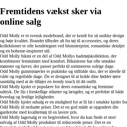
Fremtidens vækst sker via
online salg
Odd Molly er et svensk modebrand, der er kendt for sit unikke design
og høje kvalitet. Brandet tilbyder alt fra tøj til accessories, og deres
kollektioner er ofte kendetegnet ved blomsterprint, romantiske detaljer
og en boheme-inspireret stil.
Odd Molly bikini er en del af Odd Mollys badetøjskollektion, der
kombinerer femininitet med komfort. Bikinierne har ofte smukke
mønstre og farver, der passer perfekt til sommerens solrige dage.
Odd Molly gummistøvler er praktiske og stilfulde sko, der er ideelle til
våde og regnfulde dage. De er designet til at holde dine fødder tørre
samtidig med at de tilføjer en trendy touch til dit outfit.
Odd Molly kjoler er populære for deres romantiske og feminine
udtryk. De fås i forskellige stilarter og længder, og er perfekte til både
hverdag og festlige lejligheder.
Odd Molly kjoler udsalg er en mulighed for at få fat i smukke kjoler fra
Odd Molly til nedsatte priser. Det er en god måde at opgradere din
garderobe med kvalitetstøj til en lavere pris.
Odd Molly lagersalg er en begivenhed, hvor du kan finde et stort
udvalg af Odd Molly produkter til reducerede priser. Det er en