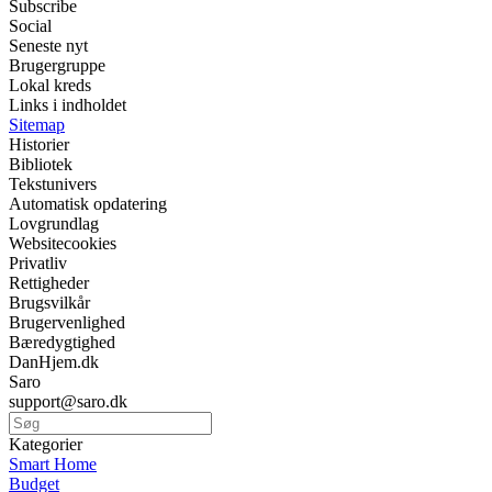
Subscribe
Social
Seneste nyt
Brugergruppe
Lokal kreds
Links i indholdet
Sitemap
Historier
Bibliotek
Tekstunivers
Automatisk opdatering
Lovgrundlag
Websitecookies
Privatliv
Rettigheder
Brugsvilkår
Brugervenlighed
Bæredygtighed
DanHjem.dk
Saro
support@saro.dk
Kategorier
Smart Home
Budget