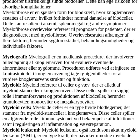
producerer tilstrækkeligt sunde blodceller. Dette kan øge risikoen for
alvorlige komplikationer.
Myelofibrose er en sjælden form for blodkræft, hvor knoglemarven
erstattes af arvæv, hvilket forhindrer normal dannelse af blodceller.
Dette kan resultere i anæmi, splenomegali og andre symptomer.
Myelofibrose overlevelse refererer til prognosen for patienter, der er
diagnosticeret med myelofibrose. Overlevelsesraten afhænger af
flere faktorer, herunder sygdomsstadiet, behandlingsmuligheder og
individuelle faktorer.
Myelografi:
Myelografi er en medicinsk procedure, der involverer
billedtagning af knoglemarven for at evaluere eventuelle
abnormiteter eller sygdomme. Proceduren udføres ved at injicere en
kontrastmiddel i knoglemarven og tage røntgenbilleder for at
vurdere knoglemarvens struktur og funktion.
Myeloid:
Myeloid refererer til celler og væv, der er afledt af
myeloid-stamceller i knoglemarven. Disse celler spiller en vigtig
rolle i immunforsvaret og produktionen af blodceller, herunder
granulocytter, monocytter og megakaryocytter.
Myeloid cells:
Myeloide celler er en type hvide blodlegemer, der
stammer fra myeloid-stamceller i knoglemarven. Disse celler spiller
en afgørende rolle i immunsystemet ved bekæmpelse af infektioner
samt i reguleringen af inflammation og vævsreparation.
Myeloid leukæmi:
Myeloid leukæmi, også kendt som akut myeloid
leukæmi (AML), er en type kræft, der påvirker umodne myeloide