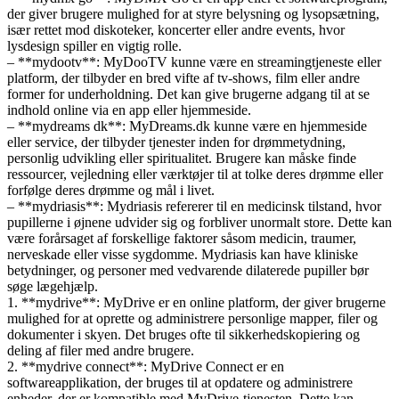
der giver brugere mulighed for at styre belysning og lysopsætning,
især rettet mod diskoteker, koncerter eller andre events, hvor
lysdesign spiller en vigtig rolle.
– **mydootv**: MyDooTV kunne være en streamingtjeneste eller
platform, der tilbyder en bred vifte af tv-shows, film eller andre
former for underholdning. Det kan give brugerne adgang til at se
indhold online via en app eller hjemmeside.
– **mydreams dk**: MyDreams.dk kunne være en hjemmeside
eller service, der tilbyder tjenester inden for drømmetydning,
personlig udvikling eller spiritualitet. Brugere kan måske finde
ressourcer, vejledning eller værktøjer til at tolke deres drømme eller
forfølge deres drømme og mål i livet.
– **mydriasis**: Mydriasis refererer til en medicinsk tilstand, hvor
pupillerne i øjnene udvider sig og forbliver unormalt store. Dette kan
være forårsaget af forskellige faktorer såsom medicin, traumer,
nerveskade eller visse sygdomme. Mydriasis kan have kliniske
betydninger, og personer med vedvarende dilaterede pupiller bør
søge lægehjælp.
1. **mydrive**: MyDrive er en online platform, der giver brugerne
mulighed for at oprette og administrere personlige mapper, filer og
dokumenter i skyen. Det bruges ofte til sikkerhedskopiering og
deling af filer med andre brugere.
2. **mydrive connect**: MyDrive Connect er en
softwareapplikation, der bruges til at opdatere og administrere
enheder, der er kompatible med MyDrive-tjenesten. Dette kan