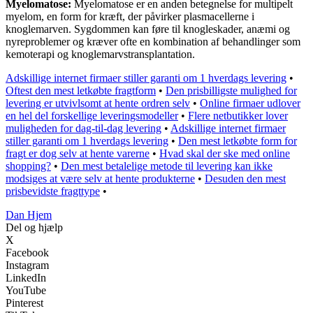
Myelomatose:
Myelomatose er en anden betegnelse for multipelt
myelom, en form for kræft, der påvirker plasmacellerne i
knoglemarven. Sygdommen kan føre til knogleskader, anæmi og
nyreproblemer og kræver ofte en kombination af behandlinger som
kemoterapi og knoglemarvstransplantation.
Adskillige internet firmaer stiller garanti om 1 hverdags levering
•
Oftest den mest letkøbte fragtform
•
Den prisbilligste mulighed for
levering er utvivlsomt at hente ordren selv
•
Online firmaer udlover
en hel del forskellige leveringsmodeller
•
Flere netbutikker lover
muligheden for dag-til-dag levering
•
Adskillige internet firmaer
stiller garanti om 1 hverdags levering
•
Den mest letkøbte form for
fragt er dog selv at hente varerne
•
Hvad skal der ske med online
shopping?
•
Den mest betalelige metode til levering kan ikke
modsiges at være selv at hente produkterne
•
Desuden den mest
prisbevidste fragttype
•
Dan Hjem
Del og hjælp
X
Facebook
Instagram
LinkedIn
YouTube
Pinterest