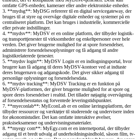
omfatte GPS-enheder, kameraer eller andre elektroniske enheder.
3. **mydsg**: MyDSG refererer til en digital servicegateway, der
bruges til at styre og overvåge digitale enheder og systemer på en
centraliseret platform. Det kan bruges i industrielle, kommercielle
eller private indstillinger.
4. **mydsv**: MyDSV er en online platform, der tilbyder logistik-
og transporttjenester til virksomheder og enkeltpersoner over hele
verden. Det giver brugerne mulighed for at spore forsendelser,
administrere forsendelsesoplysninger og få adgang til andre
logistikrelaterede tjenester.
5. **mydsv login**: MyDSV Login er en indlogningsportal, hvor
brugere kan få adgang til deres MyDSV-kontoer ved at indtaste
deres brugernavn og adgangskode. Det giver sikker adgang til
personlige oplysninger og forsendelsesdata.
6. **mydsv tracking**: MyDSV Tracking er en funktion på
MyDSV-platformen, der giver brugerne mulighed for at spore og
spore deres forsendelser i realtid. Det tillader nøjagtig overvågning
af forsendelsesstatus og forventede leveringstidspunkter.
7. **myeconlab**: MyEconLab er en online læringsplatform, der
tilbyder ressourcer og værktøjer til studerende og undervisere inden
for økonomistudier. Det kan omfatte interaktive øvelser,
praksiseksamener og undervisningsmaterialer.
8. **myegy com**: MyEgy.com er en internetportal, der tilbyder
adgang til et bredt udvalg af underholdningsindhold, såsom film, tv-