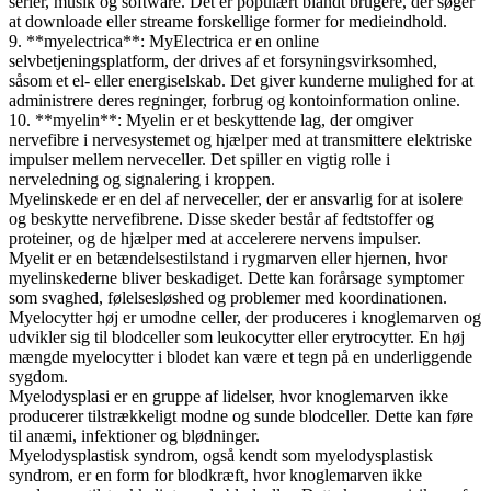
serier, musik og software. Det er populært blandt brugere, der søger
at downloade eller streame forskellige former for medieindhold.
9. **myelectrica**: MyElectrica er en online
selvbetjeningsplatform, der drives af et forsyningsvirksomhed,
såsom et el- eller energiselskab. Det giver kunderne mulighed for at
administrere deres regninger, forbrug og kontoinformation online.
10. **myelin**: Myelin er et beskyttende lag, der omgiver
nervefibre i nervesystemet og hjælper med at transmittere elektriske
impulser mellem nerveceller. Det spiller en vigtig rolle i
nerveledning og signalering i kroppen.
Myelinskede er en del af nerveceller, der er ansvarlig for at isolere
og beskytte nervefibrene. Disse skeder består af fedtstoffer og
proteiner, og de hjælper med at accelerere nervens impulser.
Myelit er en betændelsestilstand i rygmarven eller hjernen, hvor
myelinskederne bliver beskadiget. Dette kan forårsage symptomer
som svaghed, følelsesløshed og problemer med koordinationen.
Myelocytter høj er umodne celler, der produceres i knoglemarven og
udvikler sig til blodceller som leukocytter eller erytrocytter. En høj
mængde myelocytter i blodet kan være et tegn på en underliggende
sygdom.
Myelodysplasi er en gruppe af lidelser, hvor knoglemarven ikke
producerer tilstrækkeligt modne og sunde blodceller. Dette kan føre
til anæmi, infektioner og blødninger.
Myelodysplastisk syndrom, også kendt som myelodysplastisk
syndrom, er en form for blodkræft, hvor knoglemarven ikke