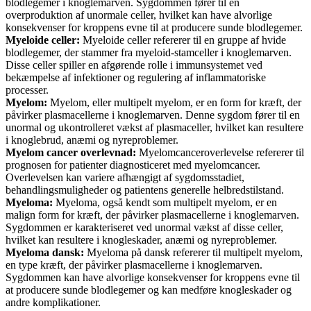
blodlegemer i knoglemarven. Sygdommen fører til en
overproduktion af unormale celler, hvilket kan have alvorlige
konsekvenser for kroppens evne til at producere sunde blodlegemer.
Myeloide celler:
Myeloide celler refererer til en gruppe af hvide
blodlegemer, der stammer fra myeloid-stamceller i knoglemarven.
Disse celler spiller en afgørende rolle i immunsystemet ved
bekæmpelse af infektioner og regulering af inflammatoriske
processer.
Myelom:
Myelom, eller multipelt myelom, er en form for kræft, der
påvirker plasmacellerne i knoglemarven. Denne sygdom fører til en
unormal og ukontrolleret vækst af plasmaceller, hvilket kan resultere
i knoglebrud, anæmi og nyreproblemer.
Myelom cancer overlevnad:
Myelomcanceroverlevelse refererer til
prognosen for patienter diagnosticeret med myelomcancer.
Overlevelsen kan variere afhængigt af sygdomsstadiet,
behandlingsmuligheder og patientens generelle helbredstilstand.
Myeloma:
Myeloma, også kendt som multipelt myelom, er en
malign form for kræft, der påvirker plasmacellerne i knoglemarven.
Sygdommen er karakteriseret ved unormal vækst af disse celler,
hvilket kan resultere i knogleskader, anæmi og nyreproblemer.
Myeloma dansk:
Myeloma på dansk refererer til multipelt myelom,
en type kræft, der påvirker plasmacellerne i knoglemarven.
Sygdommen kan have alvorlige konsekvenser for kroppens evne til
at producere sunde blodlegemer og kan medføre knogleskader og
andre komplikationer.