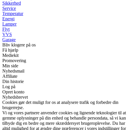
Sikkerhed
Service
Temperatur
Energi
Lamper
Flyt
VVS
Garage
Bliv klogere på os
Få hjælp
Mediekit
Promovering
Min side
Nyhedsmail
Affiliate
Din historie
Log på
Opret konto
Nyhedsbrevet
Cookies gør det muligt for os at analysere trafik og forbedre din
brugerrejse.
Vi og vores partnere anvender cookies og lignende teknologier til at
gemme oplysninger på din enhed og behandle persondata, så vi kan
tilbyde dig en bedre og mere skræddersyet brugeroplevelse. Du har
altid mulighed for at ændre dine præferencer i vores indstillinger for