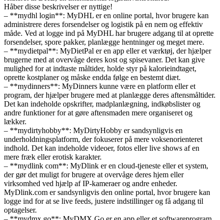
Håber disse beskrivelser er nyttige!
– **mydhl login**: MyDHL er en online portal, hvor brugere kan
administrere deres forsendelser og logistik på en nem og effektiv
måde. Ved at logge ind på MyDHL har brugere adgang til at oprette
forsendelser, spore pakker, planlægge hentninger og meget mere.
– **mydietpal**: MyDietPal er en app eller et værktøj, der hjælper
brugerne med at overvåge deres kost og spisevaner. Det kan give
mulighed for at indtaste måltider, holde styr på kalorieindtaget,
oprette kostplaner og måske endda følge en bestemt diæt.
– **mydinners**: MyDinners kunne være en platform eller et
program, der hjælper brugere med at planlægge deres aftensmåltider.
Det kan indeholde opskrifter, madplanlægning, indkøbslister og
andre funktioner for at gøre aftensmaden mere organiseret og
lækker.
– **mydirtyhobby**: MyDirtyHobby er sandsynligvis en
underholdningsplatform, der fokuserer på mere voksenorienteret
indhold. Det kan indeholde videoer, fotos eller live shows af en
mere fræk eller erotisk karakter.
– **mydlink com**: MyDlink er en cloud-tjeneste eller et system,
der gør det muligt for brugere at overvåge deres hjem eller
virksomhed ved hjælp af IP-kameraer og andre enheder.
MyDlink.com er sandsynligvis den online portal, hvor brugere kan
logge ind for at se live feeds, justere indstillinger og få adgang til
optagelser.
– **mydmx go**: MyDMX Go er en app eller et softwareprogram,