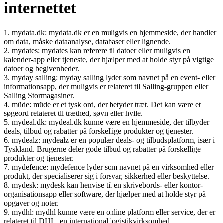
internettet
1. mydata.dk: mydata.dk er en muligvis en hjemmeside, der handler
om data, måske dataanalyse, databaser eller lignende.
2. mydates: mydates kan referere til datoer eller muligvis en
kalender-app eller tjeneste, der hjælper med at holde styr på vigtige
datoer og begivenheder.
3. myday salling: myday salling lyder som navnet på en event- eller
informationsapp, der muligvis er relateret til Salling-gruppen eller
Salling Stormagasiner.
4. müde: müde er et tysk ord, der betyder træt. Det kan være et
søgeord relateret til træthed, søvn eller hvile.
5. mydeal.dk: mydeal.dk kunne være en hjemmeside, der tilbyder
deals, tilbud og rabatter på forskellige produkter og tjenester.
6. mydealz: mydealz er en populær deals- og tilbudsplatform, især i
Tyskland. Brugerne deler gode tilbud og rabatter på forskellige
produkter og tjenester.
7. mydefence: mydefence lyder som navnet på en virksomhed eller
produkt, der specialiserer sig i forsvar, sikkerhed eller beskyttelse.
8. mydesk: mydesk kan henvise til en skrivebords- eller kontor-
organisationsapp eller software, der hjælper med at holde styr på
opgaver og noter.
9. mydhl: mydhl kunne være en online platform eller service, der er
relateret til DHL, en international logistikvirksomhed.