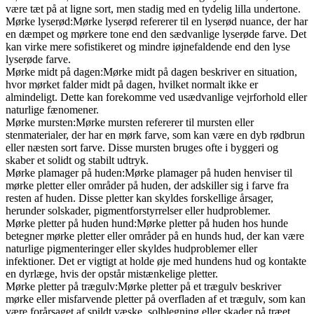
være tæt på at ligne sort, men stadig med en tydelig lilla undertone.
Mørke lyserød:Mørke lyserød refererer til en lyserød nuance, der har
en dæmpet og mørkere tone end den sædvanlige lyserøde farve. Det
kan virke mere sofistikeret og mindre iøjnefaldende end den lyse
lyserøde farve.
Mørke midt på dagen:Mørke midt på dagen beskriver en situation,
hvor mørket falder midt på dagen, hvilket normalt ikke er
almindeligt. Dette kan forekomme ved usædvanlige vejrforhold eller
naturlige fænomener.
Mørke mursten:Mørke mursten refererer til mursten eller
stenmaterialer, der har en mørk farve, som kan være en dyb rødbrun
eller næsten sort farve. Disse mursten bruges ofte i byggeri og
skaber et solidt og stabilt udtryk.
Mørke plamager på huden:Mørke plamager på huden henviser til
mørke pletter eller områder på huden, der adskiller sig i farve fra
resten af huden. Disse pletter kan skyldes forskellige årsager,
herunder solskader, pigmentforstyrrelser eller hudproblemer.
Mørke pletter på huden hund:Mørke pletter på huden hos hunde
betegner mørke pletter eller områder på en hunds hud, der kan være
naturlige pigmenteringer eller skyldes hudproblemer eller
infektioner. Det er vigtigt at holde øje med hundens hud og kontakte
en dyrlæge, hvis der opstår mistænkelige pletter.
Mørke pletter på trægulv:Mørke pletter på et trægulv beskriver
mørke eller misfarvende pletter på overfladen af et trægulv, som kan
være forårsaget af spildt væske, solblegning eller skader på træet.