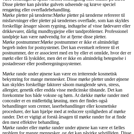
Disse pletter kan påvirke gulvets udseende og kræve speciel
rengøring eller overfladebehandling.
Mørke pletter på tænderne:Mørke pletter på tænderne refererer til
misfarvninger eller pletter på tændernes overflade, som kan skyldes
forskellige årsager såsom rygning, indtagelse af visse fødevarer eller
drikkevarer, dårlig mundhygiejne eller tandproblemer. Professionel
tandpleje kan være nødvendig for at fjerne disse pletter.
Mørke postnummer:Mørke postnummer er ikke et almindeligt
begreb inden for postsystemet. Det kan eventuelt referere til et
postnummer, der er associeret med en by eller et område, hvor der er
mørkt eller få lyskilder, men det er ikke en almindelig betegnelse i
postadresser eller postberegningssystemer.
Mørke rande under øjnene kan være en irriterende kosmetisk
bekymring for mange mennesker. Disse mørke pletter under øjnene
kan skyldes forskellige faktorer såsom manglende søvn, stress,
allergier, genetik eller endda visse medicinske tilstande. Det kan
forekomme hos både voksne og børn. At dække mørke rander med
concealer er en midlertidig løsning, men der findes også
behandlinger som cremer, laserbehandlinger eller kosmetiske
procedurer, der kan hjælpe med at reducere synligheden af mørke
rander. Det er vigtigt at forstå årsagen til mørke rander for at finde
den mest effektive behandling.
Mørke rander eller mørke rander under øjnene kan være et fælles
problem for mange mennesker, og det kan påvirke selvtilliden. Disse