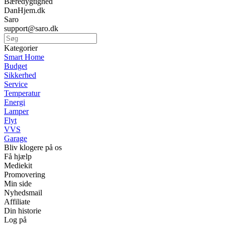
Bæredygtighed
DanHjem.dk
Saro
support@saro.dk
Kategorier
Smart Home
Budget
Sikkerhed
Service
Temperatur
Energi
Lamper
Flyt
VVS
Garage
Bliv klogere på os
Få hjælp
Mediekit
Promovering
Min side
Nyhedsmail
Affiliate
Din historie
Log på