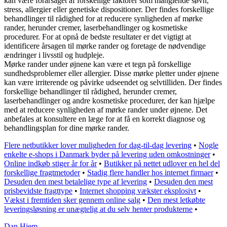
kan være forårsaget af forskellige faktorer som manglende søvn,
stress, allergier eller genetiske dispositioner. Der findes forskellige
behandlinger til rådighed for at reducere synligheden af mørke
rander, herunder cremer, laserbehandlinger og kosmetiske
procedurer. For at opnå de bedste resultater er det vigtigt at
identificere årsagen til mørke rander og foretage de nødvendige
ændringer i livsstil og hudpleje.
Mørke rander under øjnene kan være et tegn på forskellige
sundhedsproblemer eller allergier. Disse mørke pletter under øjnene
kan være irriterende og påvirke udseendet og selvtilliden. Der findes
forskellige behandlinger til rådighed, herunder cremer,
laserbehandlinger og andre kosmetiske procedurer, der kan hjælpe
med at reducere synligheden af mørke rander under øjnene. Det
anbefales at konsultere en læge for at få en korrekt diagnose og
behandlingsplan for dine mørke rander.
Flere netbutikker lover muligheden for dag-til-dag levering
•
Nogle
enkelte e-shops i Danmark byder på levering uden omkostninger
•
Online indkøb stiger år for år
•
Butikker på nettet udlover en hel del
forskellige fragtmetoder
•
Stadig flere handler hos internet firmaer
•
Desuden den mest betalelige type af levering
•
Desuden den mest
prisbevidste fragttype
•
Internet shopping vækster eksplosivt
•
Vækst i fremtiden sker gennem online salg
•
Den mest letkøbte
leveringsløsning er unægtelig at du selv henter produkterne
•
Dan Hjem