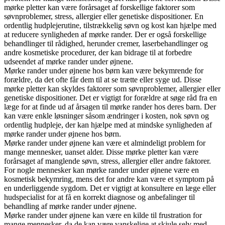
mørke pletter kan være forårsaget af forskellige faktorer som
søvnproblemer, stress, allergier eller genetiske dispositioner. En
ordentlig hudplejerutine, tilstrækkelig søvn og kost kan hjælpe med
at reducere synligheden af mørke rander. Der er også forskellige
behandlinger til rådighed, herunder cremer, laserbehandlinger og
andre kosmetiske procedurer, der kan bidrage til at forbedre
udseendet af mørke rander under øjnene.
Mørke rander under øjnene hos børn kan være bekymrende for
forældre, da det ofte får dem til at se trætte eller syge ud. Disse
mørke pletter kan skyldes faktorer som søvnproblemer, allergier eller
genetiske dispositioner. Det er vigtigt for forældre at søge råd fra en
læge for at finde ud af årsagen til mørke rander hos deres barn. Der
kan være enkle løsninger såsom ændringer i kosten, nok søvn og
ordentlig hudpleje, der kan hjælpe med at mindske synligheden af
mørke rander under øjnene hos børn.
Mørke rander under øjnene kan være et almindeligt problem for
mange mennesker, uanset alder. Disse mørke pletter kan være
forårsaget af manglende søvn, stress, allergier eller andre faktorer.
For nogle mennesker kan mørke rander under øjnene være en
kosmetisk bekymring, mens det for andre kan være et symptom på
en underliggende sygdom. Det er vigtigt at konsultere en læge eller
hudspecialist for at få en korrekt diagnose og anbefalinger til
behandling af mørke rander under øjnene.
Mørke rander under øjnene kan være en kilde til frustration for
mange mennesker, da de kan være vanskelige at skjule selv med