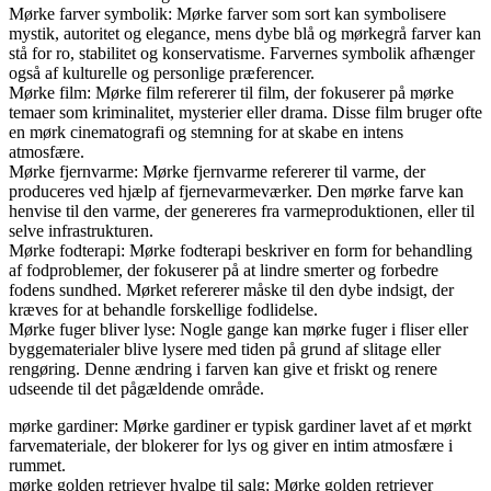
Mørke farver symbolik: Mørke farver som sort kan symbolisere
mystik, autoritet og elegance, mens dybe blå og mørkegrå farver kan
stå for ro, stabilitet og konservatisme. Farvernes symbolik afhænger
også af kulturelle og personlige præferencer.
Mørke film: Mørke film refererer til film, der fokuserer på mørke
temaer som kriminalitet, mysterier eller drama. Disse film bruger ofte
en mørk cinematografi og stemning for at skabe en intens
atmosfære.
Mørke fjernvarme: Mørke fjernvarme refererer til varme, der
produceres ved hjælp af fjernevarmeværker. Den mørke farve kan
henvise til den varme, der genereres fra varmeproduktionen, eller til
selve infrastrukturen.
Mørke fodterapi: Mørke fodterapi beskriver en form for behandling
af fodproblemer, der fokuserer på at lindre smerter og forbedre
fodens sundhed. Mørket refererer måske til den dybe indsigt, der
kræves for at behandle forskellige fodlidelse.
Mørke fuger bliver lyse: Nogle gange kan mørke fuger i fliser eller
byggematerialer blive lysere med tiden på grund af slitage eller
rengøring. Denne ændring i farven kan give et friskt og renere
udseende til det pågældende område.
mørke gardiner: Mørke gardiner er typisk gardiner lavet af et mørkt
farvemateriale, der blokerer for lys og giver en intim atmosfære i
rummet.
mørke golden retriever hvalpe til salg: Mørke golden retriever