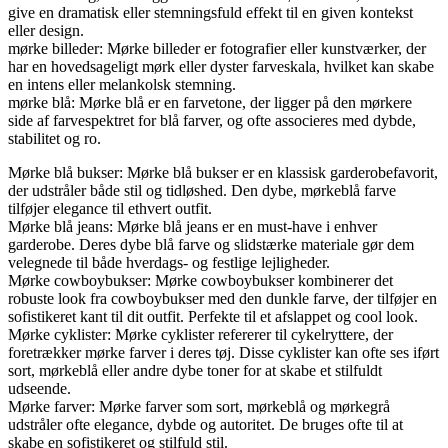
give en dramatisk eller stemningsfuld effekt til en given kontekst
eller design.
mørke billeder: Mørke billeder er fotografier eller kunstværker, der
har en hovedsageligt mørk eller dyster farveskala, hvilket kan skabe
en intens eller melankolsk stemning.
mørke blå: Mørke blå er en farvetone, der ligger på den mørkere
side af farvespektret for blå farver, og ofte associeres med dybde,
stabilitet og ro.
Mørke blå bukser: Mørke blå bukser er en klassisk garderobefavorit,
der udstråler både stil og tidløshed. Den dybe, mørkeblå farve
tilføjer elegance til ethvert outfit.
Mørke blå jeans: Mørke blå jeans er en must-have i enhver
garderobe. Deres dybe blå farve og slidstærke materiale gør dem
velegnede til både hverdags- og festlige lejligheder.
Mørke cowboybukser: Mørke cowboybukser kombinerer det
robuste look fra cowboybukser med den dunkle farve, der tilføjer en
sofistikeret kant til dit outfit. Perfekte til et afslappet og cool look.
Mørke cyklister: Mørke cyklister refererer til cykelryttere, der
foretrækker mørke farver i deres tøj. Disse cyklister kan ofte ses iført
sort, mørkeblå eller andre dybe toner for at skabe et stilfuldt
udseende.
Mørke farver: Mørke farver som sort, mørkeblå og mørkegrå
udstråler ofte elegance, dybde og autoritet. De bruges ofte til at
skabe en sofistikeret og stilfuld stil.