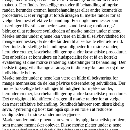
makeup. Der findes forskellige metoder til behandling af mørke
rander, herunder cremer, laserbehandlinger eller andre kosmetiske
procedurer. Det er vigtigt at forstå årsagen til mørke rander for at
vælge den mest effektive behandling. For nogle mennesker kan
justeringer i livsstil som bedre søvn, sund kost og motion også
bidrage til at reducere synligheden af mørke rander under øjnene.
Mørke rander under øjnene kan være en kilde til selvbevidsthed for
mange mennesker, da de ofte får dem til at se trætte eller ældre ud.
Der findes forskellige behandlingsmuligheder for mørke rander,
herunder cremer, laserbehandlinger og andre kosmetiske procedurer.
Det anbefales at konsultere en hudspecialist for at få en korrekt
evaluering af dine mørke rander og anbefalinger til behandling. Den
bedste tilgang vil afhænge af årsagen til dine mørke rander og dine
individuelle behov.
Mørke rander under øjnene kan være en kilde til bekymring for
mange mennesker, da de kan påvirke udseendet og selvtilliden. Der
findes forskellige behandlinger til rådighed for mørke rander,
herunder cremer, laserbehandlinger og andre kosmetiske procedurer.
Det er vigtigt at identificere årsagen til mørke rander for at vælge
den mest effektive behandling. Sundhedsfaktorer som tilstrækkelig
søvn, hydrering og kost kan også spille en rolle i at reducere
synligheden af mørke rander under øjnene.
Mørke rander under øjnene kan være et hyppigt kosmetisk problem,
som mange mennesker oplever. Disse mørke pletter under øjnene