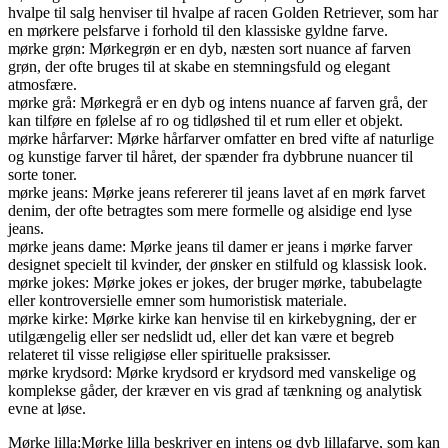
hvalpe til salg henviser til hvalpe af racen Golden Retriever, som har
en mørkere pelsfarve i forhold til den klassiske gyldne farve.
mørke grøn: Mørkegrøn er en dyb, næsten sort nuance af farven
grøn, der ofte bruges til at skabe en stemningsfuld og elegant
atmosfære.
mørke grå: Mørkegrå er en dyb og intens nuance af farven grå, der
kan tilføre en følelse af ro og tidløshed til et rum eller et objekt.
mørke hårfarver: Mørke hårfarver omfatter en bred vifte af naturlige
og kunstige farver til håret, der spænder fra dybbrune nuancer til
sorte toner.
mørke jeans: Mørke jeans refererer til jeans lavet af en mørk farvet
denim, der ofte betragtes som mere formelle og alsidige end lyse
jeans.
mørke jeans dame: Mørke jeans til damer er jeans i mørke farver
designet specielt til kvinder, der ønsker en stilfuld og klassisk look.
mørke jokes: Mørke jokes er jokes, der bruger mørke, tabubelagte
eller kontroversielle emner som humoristisk materiale.
mørke kirke: Mørke kirke kan henvise til en kirkebygning, der er
utilgængelig eller ser nedslidt ud, eller det kan være et begreb
relateret til visse religiøse eller spirituelle praksisser.
mørke krydsord: Mørke krydsord er krydsord med vanskelige og
komplekse gåder, der kræver en vis grad af tænkning og analytisk
evne at løse.
Mørke lilla:Mørke lilla beskriver en intens og dyb lillafarve, som kan