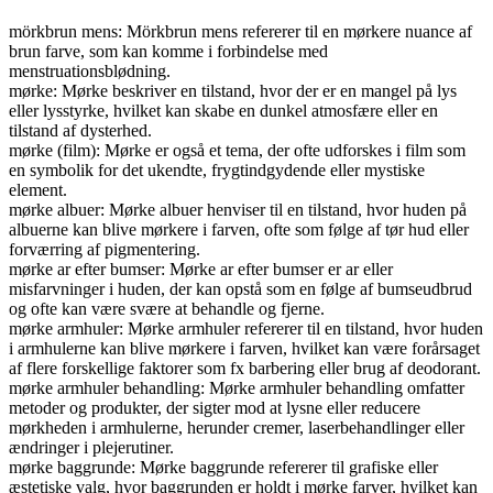
mörkbrun mens: Mörkbrun mens refererer til en mørkere nuance af
brun farve, som kan komme i forbindelse med
menstruationsblødning.
mørke: Mørke beskriver en tilstand, hvor der er en mangel på lys
eller lysstyrke, hvilket kan skabe en dunkel atmosfære eller en
tilstand af dysterhed.
mørke (film): Mørke er også et tema, der ofte udforskes i film som
en symbolik for det ukendte, frygtindgydende eller mystiske
element.
mørke albuer: Mørke albuer henviser til en tilstand, hvor huden på
albuerne kan blive mørkere i farven, ofte som følge af tør hud eller
forværring af pigmentering.
mørke ar efter bumser: Mørke ar efter bumser er ar eller
misfarvninger i huden, der kan opstå som en følge af bumseudbrud
og ofte kan være svære at behandle og fjerne.
mørke armhuler: Mørke armhuler refererer til en tilstand, hvor huden
i armhulerne kan blive mørkere i farven, hvilket kan være forårsaget
af flere forskellige faktorer som fx barbering eller brug af deodorant.
mørke armhuler behandling: Mørke armhuler behandling omfatter
metoder og produkter, der sigter mod at lysne eller reducere
mørkheden i armhulerne, herunder cremer, laserbehandlinger eller
ændringer i plejerutiner.
mørke baggrunde: Mørke baggrunde refererer til grafiske eller
æstetiske valg, hvor baggrunden er holdt i mørke farver, hvilket kan