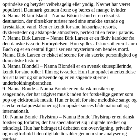
oprindelse og betyder velbehagelig eller yndig. Navnet har været
populært i Danmark gennem årene og bæres af mange kvinder.
6. Nanna Bikini Island – Nanna Bikini Island er en eksotisk
destination, der tiltrækker turister med sine smukke strande og
krystalklare vand. Øen er kendt for sine luksuriøse resorts,
dykkersteder og afslappede atmosfære, perfekt til en ferie i paradis.
7. Nanna Birk Larsen – Nanna Birk Larsen er en fiktiv karakter fra
den danske tv-serie Forbrydelsen. Hun spilles af skuespilleren Laura
Bach og er en central figur i seriens mysterium om hendes mord.
Nanna Birk Larsen er elsket af seerne for sin stærke personlighed og
dramatiske historie.
8. Nanna Blondell – Nanna Blondell er en svensk skuespillerinde,
kendt for sine roller i film og tv-serier. Hun har opnået anerkendelse
for sit talent og sit udseende og er en stigende stjerne i
underholdningsbranchen.
9. Nanna Bonde – Nanna Bonde er en dansk musiker og
sangerinde, der har udgivet musik inden for forskellige genrer som
pop og elektronisk musik. Hun er kendt for sine melodiske sange og
stærke vokalpræstationer og har opnået succes både nationalt og
internationalt.
10. Nanna Bonde Thylstrup – Nanna Bonde Thylstrup er en dansk
forsker og forfatter, der har specialiseret sig i digitale medier og
teknologi. Hun har bidraget til debatten om overvågning, privatliv
og magtforhold i den digitale tidsalder gennem sine analyser og
værker.