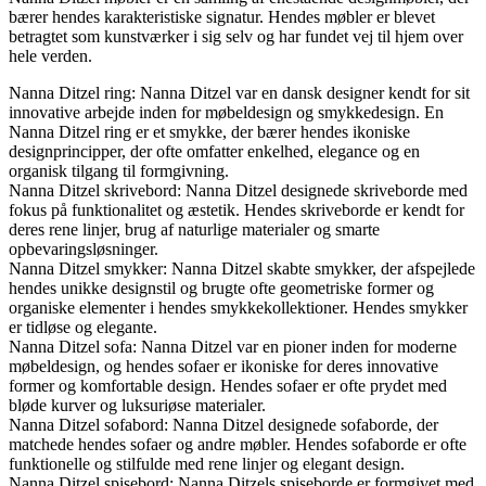
bærer hendes karakteristiske signatur. Hendes møbler er blevet
betragtet som kunstværker i sig selv og har fundet vej til hjem over
hele verden.
Nanna Ditzel ring: Nanna Ditzel var en dansk designer kendt for sit
innovative arbejde inden for møbeldesign og smykkedesign. En
Nanna Ditzel ring er et smykke, der bærer hendes ikoniske
designprincipper, der ofte omfatter enkelhed, elegance og en
organisk tilgang til formgivning.
Nanna Ditzel skrivebord: Nanna Ditzel designede skriveborde med
fokus på funktionalitet og æstetik. Hendes skriveborde er kendt for
deres rene linjer, brug af naturlige materialer og smarte
opbevaringsløsninger.
Nanna Ditzel smykker: Nanna Ditzel skabte smykker, der afspejlede
hendes unikke designstil og brugte ofte geometriske former og
organiske elementer i hendes smykkekollektioner. Hendes smykker
er tidløse og elegante.
Nanna Ditzel sofa: Nanna Ditzel var en pioner inden for moderne
møbeldesign, og hendes sofaer er ikoniske for deres innovative
former og komfortable design. Hendes sofaer er ofte prydet med
bløde kurver og luksuriøse materialer.
Nanna Ditzel sofabord: Nanna Ditzel designede sofaborde, der
matchede hendes sofaer og andre møbler. Hendes sofaborde er ofte
funktionelle og stilfulde med rene linjer og elegant design.
Nanna Ditzel spisebord: Nanna Ditzels spiseborde er formgivet med