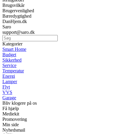
Brugsvilkår
Brugervenlighed
Bæredygtighed
DanHjem.dk
Saro
support@saro.dk
Kategorier
Smart Home
Budget
Sikkerhed
Service
Temperatur
Energi
Lamper
Flyt
VVS
Garage
Bliv klogere på os
Få hjælp
Mediekit
Promovering
Min side
Nyhedsmail