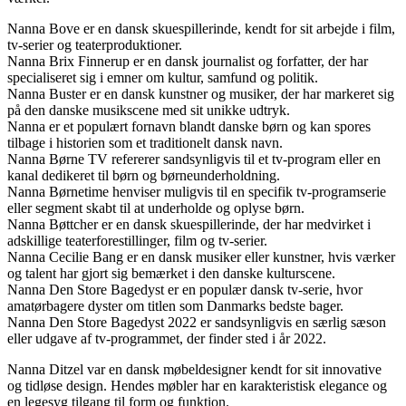
Nanna Bove er en dansk skuespillerinde, kendt for sit arbejde i film,
tv-serier og teaterproduktioner.
Nanna Brix Finnerup er en dansk journalist og forfatter, der har
specialiseret sig i emner om kultur, samfund og politik.
Nanna Buster er en dansk kunstner og musiker, der har markeret sig
på den danske musikscene med sit unikke udtryk.
Nanna er et populært fornavn blandt danske børn og kan spores
tilbage i historien som et traditionelt dansk navn.
Nanna Børne TV refererer sandsynligvis til et tv-program eller en
kanal dedikeret til børn og børneunderholdning.
Nanna Børnetime henviser muligvis til en specifik tv-programserie
eller segment skabt til at underholde og oplyse børn.
Nanna Bøttcher er en dansk skuespillerinde, der har medvirket i
adskillige teaterforestillinger, film og tv-serier.
Nanna Cecilie Bang er en dansk musiker eller kunstner, hvis værker
og talent har gjort sig bemærket i den danske kulturscene.
Nanna Den Store Bagedyst er en populær dansk tv-serie, hvor
amatørbagere dyster om titlen som Danmarks bedste bager.
Nanna Den Store Bagedyst 2022 er sandsynligvis en særlig sæson
eller udgave af tv-programmet, der finder sted i år 2022.
Nanna Ditzel var en dansk møbeldesigner kendt for sit innovative
og tidløse design. Hendes møbler har en karakteristisk elegance og
en legesyg tilgang til form og funktion.