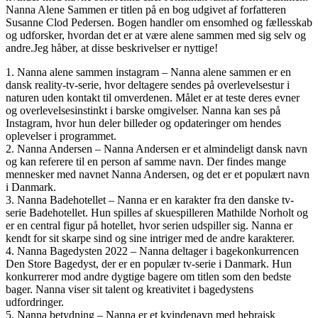
Nanna Alene Sammen er titlen på en bog udgivet af forfatteren
Susanne Clod Pedersen. Bogen handler om ensomhed og fællesskab
og udforsker, hvordan det er at være alene sammen med sig selv og
andre.Jeg håber, at disse beskrivelser er nyttige!
1. Nanna alene sammen instagram – Nanna alene sammen er en
dansk reality-tv-serie, hvor deltagere sendes på overlevelsestur i
naturen uden kontakt til omverdenen. Målet er at teste deres evner
og overlevelsesinstinkt i barske omgivelser. Nanna kan ses på
Instagram, hvor hun deler billeder og opdateringer om hendes
oplevelser i programmet.
2. Nanna Andersen – Nanna Andersen er et almindeligt dansk navn
og kan referere til en person af samme navn. Der findes mange
mennesker med navnet Nanna Andersen, og det er et populært navn
i Danmark.
3. Nanna Badehotellet – Nanna er en karakter fra den danske tv-
serie Badehotellet. Hun spilles af skuespilleren Mathilde Norholt og
er en central figur på hotellet, hvor serien udspiller sig. Nanna er
kendt for sit skarpe sind og sine intriger med de andre karakterer.
4. Nanna Bagedysten 2022 – Nanna deltager i bagekonkurrencen
Den Store Bagedyst, der er en populær tv-serie i Danmark. Hun
konkurrerer mod andre dygtige bagere om titlen som den bedste
bager. Nanna viser sit talent og kreativitet i bagedystens
udfordringer.
5. Nanna betydning – Nanna er et kvindenavn med hebraisk