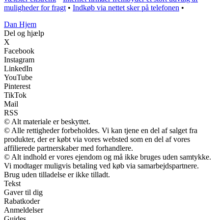
muligheder for fragt
•
Indkøb via nettet sker på telefonen
•
Dan Hjem
Del og hjælp
X
Facebook
Instagram
LinkedIn
YouTube
Pinterest
TikTok
Mail
RSS
© Alt materiale er beskyttet.
© Alle rettigheder forbeholdes. Vi kan tjene en del af salget fra
produkter, der er købt via vores websted som en del af vores
affilierede partnerskaber med forhandlere.
© Alt indhold er vores ejendom og må ikke bruges uden samtykke.
Vi modtager muligvis betaling ved køb via samarbejdspartnere.
Brug uden tilladelse er ikke tilladt.
Tekst
Gaver til dig
Rabatkoder
Anmeldelser
Guides