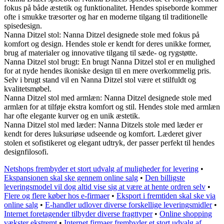
fokus på både æstetik og funktionalitet. Hendes spiseborde kommer
ofte i smukke træsorter og har en moderne tilgang til traditionelle
spisedesign.
Nanna Ditzel stol: Nanna Ditzel designede stole med fokus på
komfort og design. Hendes stole er kendt for deres unikke former,
brug af materialer og innovative tilgang til sæde- og rygstøtte.
Nanna Ditzel stol brugt: En brugt Nanna Ditzel stol er en mulighed
for at nyde hendes ikoniske design til en mere overkommelig pris.
Selv i brugt stand vil en Nanna Ditzel stol være et stilfuldt og
kvalitetsmøbel.
Nanna Ditzel stol med armlæn: Nanna Ditzel designede stole med
armlæn for at tilføje ekstra komfort og stil. Hendes stole med armlæn
har ofte elegante kurver og en unik æstetik.
Nanna Ditzel stol med læder: Nanna Ditzels stole med læder er
kendt for deres luksuriøse udseende og komfort. Læderet giver
stolen et sofistikeret og elegant udtryk, der passer perfekt til hendes
designfilosofi.
Netshops frembyder et stort udvalg af muligheder for levering
•
Ekspansionen skal ske gennem online salg
•
Den billigste
leveringsmodel vil dog altid vise sig at være at hente ordren selv
•
Flere og flere køber hos e-firmaer
•
Eksport i fremtiden skal ske via
online salg
•
E-handler udlover diverse forskellige leveringsmidler
•
Internet foretagender tilbyder diverse fragttyper
•
Online shopping
vækster ekstremt
•
Internet firmaer frembyder et stort udvalg af