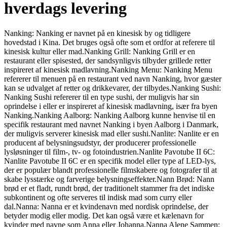
hverdags levering
Nanking: Nanking er navnet på en kinesisk by og tidligere
hovedstad i Kina. Det bruges også ofte som et ordfor at referere til
kinesisk kultur eller mad.Nanking Grill: Nanking Grill er en
restaurant eller spisested, der sandsynligvis tilbyder grillede retter
inspireret af kinesisk madlavning.Nanking Menu: Nanking Menu
refererer til menuen på en restaurant ved navn Nanking, hvor gæster
kan se udvalget af retter og drikkevarer, der tilbydes.Nanking Sushi:
Nanking Sushi refererer til en type sushi, der muligvis har sin
oprindelse i eller er inspireret af kinesisk madlavning, især fra byen
Nanking.Nanking Aalborg: Nanking Aalborg kunne henvise til en
specifik restaurant med navnet Nanking i byen Aalborg i Danmark,
der muligvis serverer kinesisk mad eller sushi.Nanlite: Nanlite er en
producent af belysningsudstyr, der producerer professionelle
lysløsninger til film-, tv- og fotoindustrien.Nanlite Pavotube II 6C:
Nanlite Pavotube II 6C er en specifik model eller type af LED-lys,
der er populær blandt professionelle filmskabere og fotografer til at
skabe lysstærke og farverige belysningseffekter.Nann Brød: Nann
brød er et fladt, rundt brød, der traditionelt stammer fra det indiske
subkontinent og ofte serveres til indisk mad som curry eller
dal.Nanna: Nanna er et kvindenavn med nordisk oprindelse, der
betyder modig eller modig. Det kan også være et kælenavn for
kvinder med navne som Anna eller Johanna.Nanna Alene Sammen: