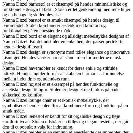
Nanna Ditzel barnestol er et eksempel på hendes minimalistiske og
funktionelle design til børn. Stolen er let genkendelig med rene linjer
og en behagelig siddeoplevelse.
Nanna Ditzel barstol er et smukt eksempel på hendes design til
barområdet. Stolen kombinerer æstetik med komfort og
funktionalitet på en enestående måde.
Nanna Ditzel bord er et elegant og allsidigt møbelstykke designet af
Nanna Ditzel. Bordet udstråler en enkelhed, der passer perfekt til
hendes designfilosofi.
Nanna Ditzel design er synonymt med tidløs elegance og innovative
løsninger. Hendes værker har sat standarden for moderne dansk
design.
Nanna Ditzel havemøbler er kendt for deres enkle og stilfulde
udtryk. Hendes møbler formår at skabe en harmonisk forbindelse
mellem indendørs og udendørs rum.
Nanna Ditzel højstol er et eksempel på hendes funktionelle og
æstetiske design til børn. Stolen er designet med fokus på både
sikkerhed og komfort.
Nanna Ditzel lounge chair er et ikonisk møbelstykke, der
symboliserer hendes talent for at kombinere form og funktion på en
smuk måde.
Nanna Ditzel lænestol er kendt for sit organiske design og høje
komfortniveau. Stolen udstråler en tidløs og elegant æstetik, der gør
den til et populært valg for indretning.
Nanna Ditzel møbler er en samling af enestående designmøbler, der