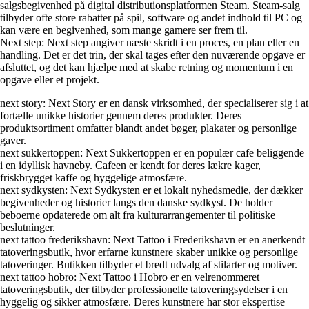
salgsbegivenhed på digital distributionsplatformen Steam. Steam-salg
tilbyder ofte store rabatter på spil, software og andet indhold til PC og
kan være en begivenhed, som mange gamere ser frem til.
Next step: Next step angiver næste skridt i en proces, en plan eller en
handling. Det er det trin, der skal tages efter den nuværende opgave er
afsluttet, og det kan hjælpe med at skabe retning og momentum i en
opgave eller et projekt.
next story: Next Story er en dansk virksomhed, der specialiserer sig i at
fortælle unikke historier gennem deres produkter. Deres
produktsortiment omfatter blandt andet bøger, plakater og personlige
gaver.
next sukkertoppen: Next Sukkertoppen er en populær cafe beliggende
i en idyllisk havneby. Cafeen er kendt for deres lækre kager,
friskbrygget kaffe og hyggelige atmosfære.
next sydkysten: Next Sydkysten er et lokalt nyhedsmedie, der dækker
begivenheder og historier langs den danske sydkyst. De holder
beboerne opdaterede om alt fra kulturarrangementer til politiske
beslutninger.
next tattoo frederikshavn: Next Tattoo i Frederikshavn er en anerkendt
tatoveringsbutik, hvor erfarne kunstnere skaber unikke og personlige
tatoveringer. Butikken tilbyder et bredt udvalg af stilarter og motiver.
next tattoo hobro: Next Tattoo i Hobro er en velrenommeret
tatoveringsbutik, der tilbyder professionelle tatoveringsydelser i en
hyggelig og sikker atmosfære. Deres kunstnere har stor ekspertise