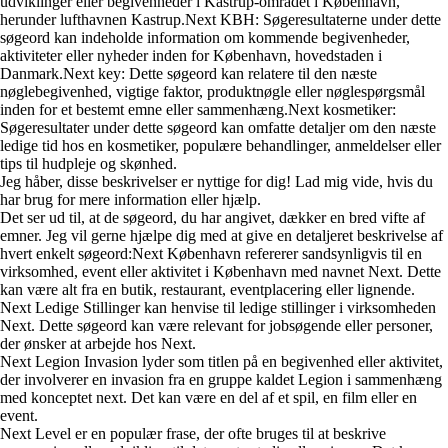
udviklinger eller begivenheder i Kastrup-området i København,
herunder lufthavnen Kastrup.Next KBH: Søgeresultaterne under dette
søgeord kan indeholde information om kommende begivenheder,
aktiviteter eller nyheder inden for København, hovedstaden i
Danmark.Next key: Dette søgeord kan relatere til den næste
nøglebegivenhed, vigtige faktor, produktnøgle eller nøglespørgsmål
inden for et bestemt emne eller sammenhæng.Next kosmetiker:
Søgeresultater under dette søgeord kan omfatte detaljer om den næste
ledige tid hos en kosmetiker, populære behandlinger, anmeldelser eller
tips til hudpleje og skønhed.
Jeg håber, disse beskrivelser er nyttige for dig! Lad mig vide, hvis du
har brug for mere information eller hjælp.
Det ser ud til, at de søgeord, du har angivet, dækker en bred vifte af
emner. Jeg vil gerne hjælpe dig med at give en detaljeret beskrivelse af
hvert enkelt søgeord:Next København refererer sandsynligvis til en
virksomhed, event eller aktivitet i København med navnet Next. Dette
kan være alt fra en butik, restaurant, eventplacering eller lignende.
Next Ledige Stillinger kan henvise til ledige stillinger i virksomheden
Next. Dette søgeord kan være relevant for jobsøgende eller personer,
der ønsker at arbejde hos Next.
Next Legion Invasion lyder som titlen på en begivenhed eller aktivitet,
der involverer en invasion fra en gruppe kaldet Legion i sammenhæng
med konceptet next. Det kan være en del af et spil, en film eller en
event.
Next Level er en populær frase, der ofte bruges til at beskrive