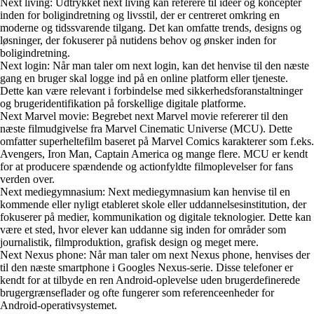
Next living: Udtrykket next living kan referere til ideer og koncepter
inden for boligindretning og livsstil, der er centreret omkring en
moderne og tidssvarende tilgang. Det kan omfatte trends, designs og
løsninger, der fokuserer på nutidens behov og ønsker inden for
boligindretning.
Next login: Når man taler om next login, kan det henvise til den næste
gang en bruger skal logge ind på en online platform eller tjeneste.
Dette kan være relevant i forbindelse med sikkerhedsforanstaltninger
og brugeridentifikation på forskellige digitale platforme.
Next Marvel movie: Begrebet next Marvel movie refererer til den
næste filmudgivelse fra Marvel Cinematic Universe (MCU). Dette
omfatter superheltefilm baseret på Marvel Comics karakterer som f.eks.
Avengers, Iron Man, Captain America og mange flere. MCU er kendt
for at producere spændende og actionfyldte filmoplevelser for fans
verden over.
Next mediegymnasium: Next mediegymnasium kan henvise til en
kommende eller nyligt etableret skole eller uddannelsesinstitution, der
fokuserer på medier, kommunikation og digitale teknologier. Dette kan
være et sted, hvor elever kan uddanne sig inden for områder som
journalistik, filmproduktion, grafisk design og meget mere.
Next Nexus phone: Når man taler om next Nexus phone, henvises der
til den næste smartphone i Googles Nexus-serie. Disse telefoner er
kendt for at tilbyde en ren Android-oplevelse uden brugerdefinerede
brugergrænseflader og ofte fungerer som referenceenheder for
Android-operativsystemet.