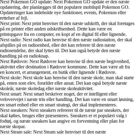
Next Pokemon GO update: Next Pokemon GO update er den næste
opdatering, der planlægges til det populære mobilspil Pokemon GO.
Opdateringer kan indeholde nye funktioner, events, Pokemon eller
rettelser af fejl.
Next print: Next print henviser til den næste udskrift, der skal foretages
på en printer eller anden udskriftsenhed. Dette kan være en
printopgave fra en computer, en kopi af en digital fil eller lignende.
Next radio: Next radio kan henvise til den næste radiostation, der skal
afspilles på en radioenhed, eller det kan referere til den næste
radiosendelse, der skal lyttes til. Det kan også betyde den næste
handling på en radioknap.
Next Rødovre: Next Rødovre kan henvise til den næste begivenhed,
aktivitet eller destination i Rødovre kommune. Dette kan være alt fra
en koncert, et arrangement, en butik eller lignende i Rødovre.
Next skole: Next skole kan henvise til den næste skole, man skal starte
på, enten som elev, forælder eller ansat. Det kan også betyde næste
skoleår, næste skoledag eller næste skoleaktivitet.
Next smart: Next smart beskriver noget, der er intelligent eller
velovervejet i næste trin eller handling. Det kan være en smart løsning,
en smart enhed eller en smart strategi, der skal implementeres.
Next sneakers: Next sneakers refererer til de næste par sneakers, der
skal købes, bruges eller præsenteres. Sneakers er et populært valg i
fodtøj, og næste sneakers kan angive en forventning eller plan for
næste skopar.
Next Steam sale: Next Steam sale henviser til den næste