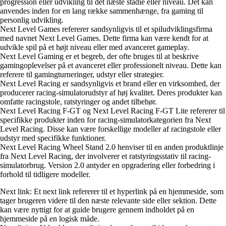
progression eller udvikling til det næste stadie eller niveau. Det kan
anvendes inden for en lang række sammenhænge, fra gaming til
personlig udvikling.
Next Level Games refererer sandsynligvis til et spiludviklingsfirma
med navnet Next Level Games. Dette firma kan være kendt for at
udvikle spil på et højt niveau eller med avanceret gameplay.
Next Level Gaming er et begreb, der ofte bruges til at beskrive
gamingoplevelser på et avanceret eller professionelt niveau. Dette kan
referere til gamingturneringer, udstyr eller strategier.
Next Level Racing er sandsynligvis et brand eller en virksomhed, der
producerer racing-simulatorudstyr af høj kvalitet. Deres produkter kan
omfatte racingstole, ratstyringer og andet tilbehør.
Next Level Racing F-GT og Next Level Racing F-GT Lite refererer til
specifikke produkter inden for racing-simulatorkategorien fra Next
Level Racing. Disse kan være forskellige modeller af racingstole eller
udstyr med specifikke funktioner.
Next Level Racing Wheel Stand 2.0 henviser til en anden produktlinje
fra Next Level Racing, der involverer et ratstyringsstativ til racing-
simulatorbrug. Version 2.0 antyder en opgradering eller forbedring i
forhold til tidligere modeller.
Next link: Et next link refererer til et hyperlink på en hjemmeside, som
tager brugeren videre til den næste relevante side eller sektion. Dette
kan være nyttigt for at guide brugere gennem indholdet på en
hjemmeside på en logisk måde.