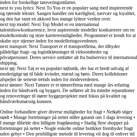
inden for forskellige tatoveringsstilarter.
next to you lyrics: Next To You er en populær sang med inspirerende
og rørende tekster. Sangen handler om kærlighed, nærvær og loyalitet,
og den har ramt en akkord hos mange lyttere verden over.
next top model: Next Top Model er en international
talentshowkonkurrence, hvor aspirerende modeller konkurrerer om en
modelkontrakt og store karrieremuligheder. Programmet er kendt for at
skabe nye stjerner inden for modelleringsverdenen.
next transport: Next Transport er et transportfirma, der tilbyder
pålidelige fragt- og logistikløsninger til virksomheder og
privatpersoner. Deres service omfatter alt fra budservice til international
shipping.
next tøj: Next Tøj er en populær tøjbutik, der har et bredt udvalg af
moderigtigt tøj til både kvinder, mænd og børn. Deres kollektioner
afspejler de seneste trends inden for modeverdenen.
next tømrer: Next Tømrer er et tømrerfirma med mange års erfaring
inden for håndværk og byggeri. De udfører alt fra mindre reparationer
og renoveringer til større byggeprojekter med fokus på kvalitet og
håndværksmæssig kunnen.
Online forhandlere giver diverse muligheder for fragt
•
Netkøb stiger
stødt
•
Mange forretninger på nettet stiller garanti om 1 dags levering
•
I mange tilfælde den billigste fragtløsning
•
Stadig flere shopper på
forretninger på nettet
•
Nogle enkelte online butikker frembyder fragt
uden gebyr
•
Den prisbilligste metode til levering vil dog til enhver tid