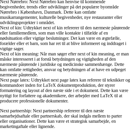
Next Nørrebro: Next Nørrebro kan henvise til kommende
begivenheder, trends eller udviklinger på det populære byområde
Nørrebro i København, Danmark. Dette kan omfatte
musikarrangementer, kulturelle begivenheder, nye restauranter eller
udviklingsprojekter i området.
Next of kin: Udtrykket next of kin refererer til den nærmeste pårørende
eller familiemedlem, som man ville kontakte i tilfælde af en
nødsituation eller vigtige beslutninger. Det kan være en ægtefælle,
forælder eller et barn, som har ret til at blive informeret og inddraget i
vigtige sager.
Next of kin meaning: Når man søger efter next of kin meaning, er man
måske interesseret i at forstå betydningen og vigtigheden af den
nærmeste pårørende i juridiske og medicinske sammenhænge. Dette
kan omfatte rettigheder, ansvar og betydningen af at have en udpeget
nærmeste pårørende.
Next page latex: Udtrykket next page latex kan referere til teknikker og
kommandoer inden for LaTeX dokumentproduktion, der styrer
formatering og layout af den næste side i et dokument. Dette kan være
nyttigt for forfattere og akademikere, der arbejder med LaTeX til at
producere professionelle dokumenter.
Next partnership: Next partnership refererer til den næste
samarbejdsaftale eller partnerskab, der skal indgås mellem to parter
eller organisationer. Dette kan være et strategisk samarbejde, en
marketingaftale eller lignende.