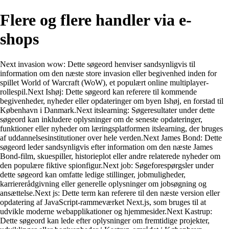
Flere og flere handler via e-
shops
Next invasion wow: Dette søgeord henviser sandsynligvis til
information om den næste store invasion eller begivenhed inden for
spillet World of Warcraft (WoW), et populært online multiplayer-
rollespil.Next Ishøj: Dette søgeord kan referere til kommende
begivenheder, nyheder eller opdateringer om byen Ishøj, en forstad til
København i Danmark.Next itslearning: Søgeresultater under dette
søgeord kan inkludere oplysninger om de seneste opdateringer,
funktioner eller nyheder om læringsplatformen itslearning, der bruges
af uddannelsesinstitutioner over hele verden.Next James Bond: Dette
søgeord leder sandsynligvis efter information om den næste James
Bond-film, skuespiller, historieplot eller andre relaterede nyheder om
den populære fiktive spionfigur.Next job: Søgeforespørgsler under
dette søgeord kan omfatte ledige stillinger, jobmuligheder,
karriererådgivning eller generelle oplysninger om jobsøgning og
ansættelse.Next js: Dette term kan referere til den næste version eller
opdatering af JavaScript-rammeværket Next.js, som bruges til at
udvikle moderne webapplikationer og hjemmesider.Next Kastrup:
Dette søgeord kan lede efter oplysninger om fremtidige projekter,