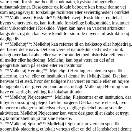
være kendt for sin nærhed til smuk natur, kyststrækninger eller
turistattraktioner. Besøgende og lokale beboere kan bruge denne vej
som adgangsvej til forskellige faciliteter eller seværdigheder i området.
3. **Møllehusvej Roskilde**: Møllehusvej i Roskilde er en del af
byens vejnetværk og kan forbinde forskellige boligområder, institutter
eller virksomheder i Roskilde. Vejen kan have en varieret arkitektur
langs den, og den kan være kendt for sin rolle i byens infrastruktur og
daglige liv.
4. **Møllehøj**: Møllehøj kan referere til en bakketop eller højdedrag,
der bærer dette navn. Det kan være et naturskønt sted med en unik
udsigt over landskabet eller være forbundet med historiske referencer
til møller eller højdedrag. Møllehøj kan også være en del af et
geografisk navn på et sted eller en institution.
5. **Møllehøj Herning**: Møllehøj i Herning er enten en specifik
placering, en vej eller en institution i denne by i Midtjylland. Det kan
henvise til et sted, hvor der tidligere har været en mølle eller en højere
beliggenhed, der giver en panoramisk udsigt. Møllehøj i Herning kan
have en særlig betydning for lokalsamfundet.
6. **Møllehøj Plejecenter**: Møllehøj Plejecenter er en institution, der
tilbyder omsorg og pleje til ældre borgere. Det kan være et sted, hvor
beboere modtager sundhedsydelser, daglige plejebehov og sociale
aktiviteter. Møllehøj Plejecenter kan være designet til at skabe et trygt
og komfortabelt miljø for sine beboere.
7. **Møllehøj Søsum**: Møllehøj i Søsum kan være en specifik
geografisk placering, et lokalt vartegn eller en del af landskabet i denne