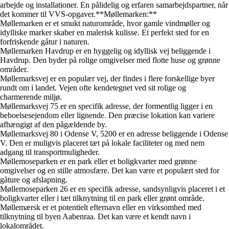
arbejde og installationer. En pålidelig og erfaren samarbejdspartner, når
det kommer til VVS-opgaver.**Møllemarken:**
Møllemarken er et smukt naturområde, hvor gamle vindmøller og
idylliske marker skaber en malerisk kulisse. Et perfekt sted for en
forfriskende gåtur i naturen.
Møllemarken Havdrup er en hyggelig og idyllisk vej beliggende i
Havdrup. Den byder på rolige omgivelser med flotte huse og grønne
områder.
Møllemarksvej er en populær vej, der findes i flere forskellige byer
rundt om i landet. Vejen ofte kendetegnet ved sit rolige og
charmerende miljø.
Møllemarksvej 75 er en specifik adresse, der formentlig ligger i en
beboelsesejendom eller lignende. Den præcise lokation kan variere
afhængigt af den pågældende by.
Møllemarksvej 80 i Odense V, 5200 er en adresse beliggende i Odense
V. Den er muligvis placeret tæt på lokale faciliteter og med nem
adgang til transportmuligheder.
Møllemoseparken er en park eller et boligkvarter med grønne
omgivelser og en stille atmosfære. Det kan være et populært sted for
gåture og afslapning.
Møllemoseparken 26 er en specifik adresse, sandsynligvis placeret i et
boligkvarter eller i tæt tilknytning til en park eller grønt område.
Møllemærsk er et potentielt efternavn eller en virksomhed med
tilknytning til byen Aabenraa. Det kan være et kendt navn i
lokalområdet.