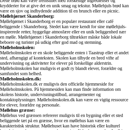
Dette brød kan være fremstillet med forskellige ingredienser og
krydderier for at give det en unik smag og tekstur. Møllehjuls brød kan
være en sjov og indbydende addition til en brunch eller en picnic.
Møllehjørnet Skanderborg:
Møllehjørnet i Skanderborg er en populær restaurant eller café
beliggende i Skanderborg. Stedet kan være kendt for sine møllehjuls-
inspirerede retter, hyggelige atmosfære eller en unik beliggenhed nær
en mølle. Møllehjørnet i Skanderborg tiltrækker måske både lokale
beboere og turister på udkig efter god mad og stemning.
Mølleholmskolen:
Mølleholmskolen er en skole beliggende enten i Taastrup eller et andet
sted, afhængigt af konteksten. Skolen kan tilbyde en bred vifte af
undervisning og aktiviteter for elever på forskellige alderstrin.
Mølleholmskolen har muligvis et godt ry blandt elever, forældre og
samfundet som helhed.
Mølleholmskolen.dk:
Mølleholmskolen.dk er muligvis den officielle hjemmeside for
Mølleholmskolen. På hjemmesiden kan man finde information om
skolens historie, undervisningstilbud, arrangementer og
kontaktoplysninger. Mølleholmskolen.dk kan være en vigtig ressource
for elever, forældre og personale.
Møllehus grænse:
Møllehus ved grænsen refererer muligvis til en bygning eller et sted
beliggende tæt på en grænse, hvor en møllehus kan være en
karakteristisk struktur. Møllehuset kan have historisk eller kulturel