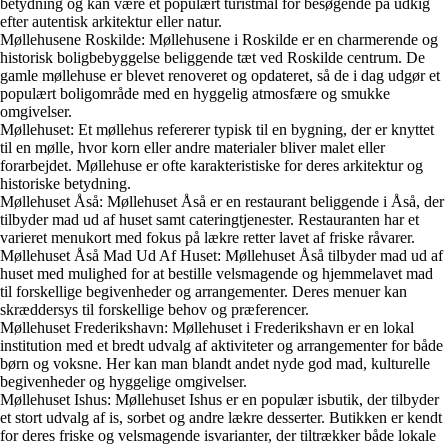
betydning og kan være et populært turistmål for besøgende på udkig
efter autentisk arkitektur eller natur.
Møllehusene Roskilde: Møllehusene i Roskilde er en charmerende og
historisk boligbebyggelse beliggende tæt ved Roskilde centrum. De
gamle møllehuse er blevet renoveret og opdateret, så de i dag udgør et
populært boligområde med en hyggelig atmosfære og smukke
omgivelser.
Møllehuset: Et møllehus refererer typisk til en bygning, der er knyttet
til en mølle, hvor korn eller andre materialer bliver malet eller
forarbejdet. Møllehuse er ofte karakteristiske for deres arkitektur og
historiske betydning.
Møllehuset Åså: Møllehuset Åså er en restaurant beliggende i Åså, der
tilbyder mad ud af huset samt cateringtjenester. Restauranten har et
varieret menukort med fokus på lækre retter lavet af friske råvarer.
Møllehuset Åså Mad Ud Af Huset: Møllehuset Åså tilbyder mad ud af
huset med mulighed for at bestille velsmagende og hjemmelavet mad
til forskellige begivenheder og arrangementer. Deres menuer kan
skræddersys til forskellige behov og præferencer.
Møllehuset Frederikshavn: Møllehuset i Frederikshavn er en lokal
institution med et bredt udvalg af aktiviteter og arrangementer for både
børn og voksne. Her kan man blandt andet nyde god mad, kulturelle
begivenheder og hyggelige omgivelser.
Møllehuset Ishus: Møllehuset Ishus er en populær isbutik, der tilbyder
et stort udvalg af is, sorbet og andre lækre desserter. Butikken er kendt
for deres friske og velsmagende isvarianter, der tiltrækker både lokale