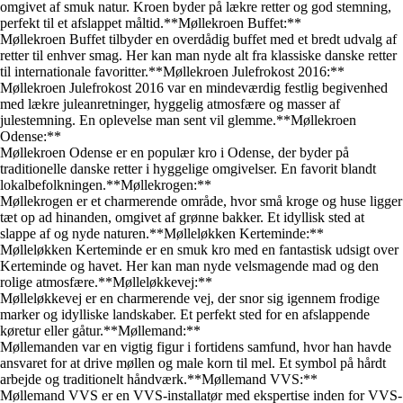
omgivet af smuk natur. Kroen byder på lækre retter og god stemning,
perfekt til et afslappet måltid.**Møllekroen Buffet:**
Møllekroen Buffet tilbyder en overdådig buffet med et bredt udvalg af
retter til enhver smag. Her kan man nyde alt fra klassiske danske retter
til internationale favoritter.**Møllekroen Julefrokost 2016:**
Møllekroen Julefrokost 2016 var en mindeværdig festlig begivenhed
med lækre juleanretninger, hyggelig atmosfære og masser af
julestemning. En oplevelse man sent vil glemme.**Møllekroen
Odense:**
Møllekroen Odense er en populær kro i Odense, der byder på
traditionelle danske retter i hyggelige omgivelser. En favorit blandt
lokalbefolkningen.**Møllekrogen:**
Møllekrogen er et charmerende område, hvor små kroge og huse ligger
tæt op ad hinanden, omgivet af grønne bakker. Et idyllisk sted at
slappe af og nyde naturen.**Mølleløkken Kerteminde:**
Mølleløkken Kerteminde er en smuk kro med en fantastisk udsigt over
Kerteminde og havet. Her kan man nyde velsmagende mad og den
rolige atmosfære.**Mølleløkkevej:**
Mølleløkkevej er en charmerende vej, der snor sig igennem frodige
marker og idylliske landskaber. Et perfekt sted for en afslappende
køretur eller gåtur.**Møllemand:**
Møllemanden var en vigtig figur i fortidens samfund, hvor han havde
ansvaret for at drive møllen og male korn til mel. Et symbol på hårdt
arbejde og traditionelt håndværk.**Møllemand VVS:**
Møllemand VVS er en VVS-installatør med ekspertise inden for VVS-