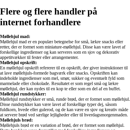
Flere og flere handler på
internet forhandlere
Møllehjul mad:
Møllehjul mad er en populær betegnelse for små, lækre snacks eller
retter, der er formet som miniature-møllehjul. Disse kan være lavet af
forskellige ingredienser og kan serveres som en sjov og dekorativ
appetitvækker til fester eller arrangementer.
Møllehjul opskrift:
En møllehjul opskrift refererer til en opskrift, der giver instruktioner til
at lave møllehjuls-formede bagværk eller snacks. Opskriften kan
indeholde ingredienser som mel, smør, sukker og eventuelt fyld som
marmelade eller chokolade. Resultatet er som regel små og lækre
møllehjul, der kan nydes til en kop te eller som en del af en buffet.
Møllehjul rundstykker:
Møllehjul rundstykker er små, runde brød, der er formet som møllehjul.
Disse rundstykker kan være lavet af forskellige typer dej, såsom
fuldkorn, hvede eller gulerod, og de kan være en sjov og kreativ måde
at servere brød ved særlige lejligheder eller til hverdagsmorgenmaden.
Møllehjuls brød:
Møllehjuls brød er en variation af brød, der er formet som møllehjul.