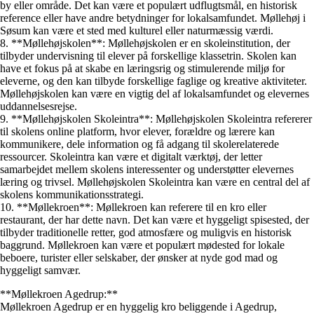
by eller område. Det kan være et populært udflugtsmål, en historisk
reference eller have andre betydninger for lokalsamfundet. Møllehøj i
Søsum kan være et sted med kulturel eller naturmæssig værdi.
8. **Møllehøjskolen**: Møllehøjskolen er en skoleinstitution, der
tilbyder undervisning til elever på forskellige klassetrin. Skolen kan
have et fokus på at skabe en læringsrig og stimulerende miljø for
eleverne, og den kan tilbyde forskellige faglige og kreative aktiviteter.
Møllehøjskolen kan være en vigtig del af lokalsamfundet og elevernes
uddannelsesrejse.
9. **Møllehøjskolen Skoleintra**: Møllehøjskolen Skoleintra refererer
til skolens online platform, hvor elever, forældre og lærere kan
kommunikere, dele information og få adgang til skolerelaterede
ressourcer. Skoleintra kan være et digitalt værktøj, der letter
samarbejdet mellem skolens interessenter og understøtter elevernes
læring og trivsel. Møllehøjskolen Skoleintra kan være en central del af
skolens kommunikationsstrategi.
10. **Møllekroen**: Møllekroen kan referere til en kro eller
restaurant, der har dette navn. Det kan være et hyggeligt spisested, der
tilbyder traditionelle retter, god atmosfære og muligvis en historisk
baggrund. Møllekroen kan være et populært mødested for lokale
beboere, turister eller selskaber, der ønsker at nyde god mad og
hyggeligt samvær.
**Møllekroen Agedrup:**
Møllekroen Agedrup er en hyggelig kro beliggende i Agedrup,