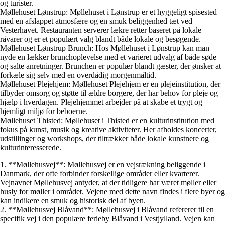
og turister.
Møllehuset Lønstrup: Møllehuset i Lønstrup er et hyggeligt spisested
med en afslappet atmosfære og en smuk beliggenhed tæt ved
Vesterhavet. Restauranten serverer lækre retter baseret på lokale
råvarer og er et populært valg blandt både lokale og besøgende.
Møllehuset Lønstrup Brunch: Hos Møllehuset i Lønstrup kan man
nyde en lækker brunchoplevelse med et varieret udvalg af både søde
og salte anretninger. Brunchen er populær blandt gæster, der ønsker at
forkæle sig selv med en overdådig morgenmåltid.
Møllehuset Plejehjem: Møllehuset Plejehjem er en plejeinstitution, der
tilbyder omsorg og støtte til ældre borgere, der har behov for pleje og
hjælp i hverdagen. Plejehjemmet arbejder på at skabe et trygt og
hjemligt miljø for beboerne.
Møllehuset Thisted: Møllehuset i Thisted er en kulturinstitution med
fokus på kunst, musik og kreative aktiviteter. Her afholdes koncerter,
udstillinger og workshops, der tiltrækker både lokale kunstnere og
kulturinteresserede.
1. **Møllehusvej**: Møllehusvej er en vejsrækning beliggende i
Danmark, der ofte forbinder forskellige områder eller kvarterer.
Vejnavnet Møllehusvej antyder, at der tidligere har været møller eller
husly for møller i området. Vejene med dette navn findes i flere byer og
kan indikere en smuk og historisk del af byen.
2. **Møllehusvej Blåvand**: Møllehusvej i Blåvand refererer til en
specifik vej i den populære ferieby Blåvand i Vestjylland. Vejen kan