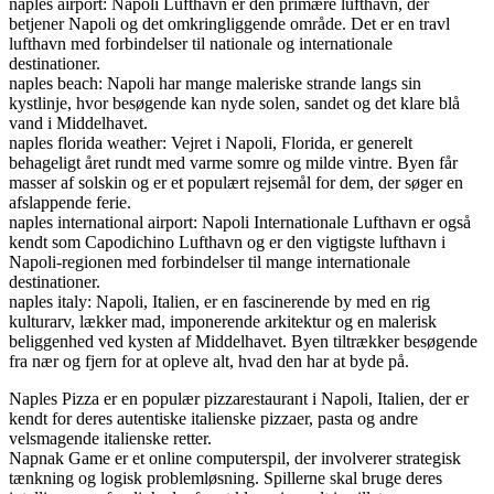
naples airport: Napoli Lufthavn er den primære lufthavn, der
betjener Napoli og det omkringliggende område. Det er en travl
lufthavn med forbindelser til nationale og internationale
destinationer.
naples beach: Napoli har mange maleriske strande langs sin
kystlinje, hvor besøgende kan nyde solen, sandet og det klare blå
vand i Middelhavet.
naples florida weather: Vejret i Napoli, Florida, er generelt
behageligt året rundt med varme somre og milde vintre. Byen får
masser af solskin og er et populært rejsemål for dem, der søger en
afslappende ferie.
naples international airport: Napoli Internationale Lufthavn er også
kendt som Capodichino Lufthavn og er den vigtigste lufthavn i
Napoli-regionen med forbindelser til mange internationale
destinationer.
naples italy: Napoli, Italien, er en fascinerende by med en rig
kulturarv, lækker mad, imponerende arkitektur og en malerisk
beliggenhed ved kysten af Middelhavet. Byen tiltrækker besøgende
fra nær og fjern for at opleve alt, hvad den har at byde på.
Naples Pizza er en populær pizzarestaurant i Napoli, Italien, der er
kendt for deres autentiske italienske pizzaer, pasta og andre
velsmagende italienske retter.
Napnak Game er et online computerspil, der involverer strategisk
tænkning og logisk problemløsning. Spillerne skal bruge deres