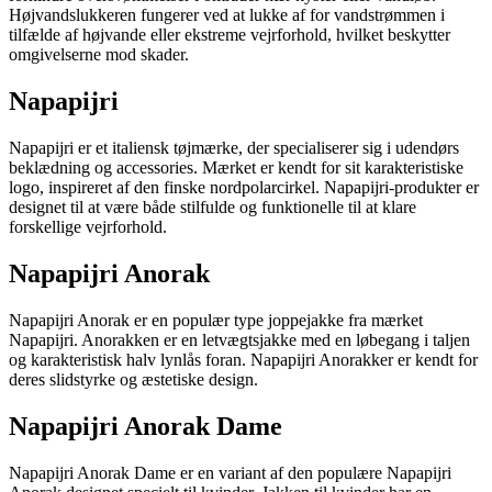
Højvandslukkeren fungerer ved at lukke af for vandstrømmen i
tilfælde af højvande eller ekstreme vejrforhold, hvilket beskytter
omgivelserne mod skader.
Napapijri
Napapijri er et italiensk tøjmærke, der specialiserer sig i udendørs
beklædning og accessories. Mærket er kendt for sit karakteristiske
logo, inspireret af den finske nordpolarcirkel. Napapijri-produkter er
designet til at være både stilfulde og funktionelle til at klare
forskellige vejrforhold.
Napapijri Anorak
Napapijri Anorak er en populær type joppejakke fra mærket
Napapijri. Anorakken er en letvægtsjakke med en løbegang i taljen
og karakteristisk halv lynlås foran. Napapijri Anorakker er kendt for
deres slidstyrke og æstetiske design.
Napapijri Anorak Dame
Napapijri Anorak Dame er en variant af den populære Napapijri