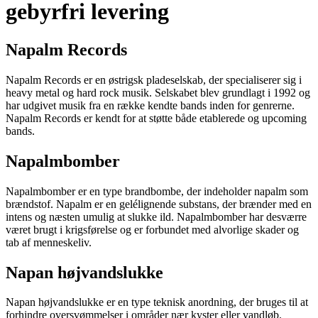
gebyrfri levering
Napalm Records
Napalm Records er en østrigsk pladeselskab, der specialiserer sig i
heavy metal og hard rock musik. Selskabet blev grundlagt i 1992 og
har udgivet musik fra en række kendte bands inden for genrerne.
Napalm Records er kendt for at støtte både etablerede og upcoming
bands.
Napalmbomber
Napalmbomber er en type brandbombe, der indeholder napalm som
brændstof. Napalm er en gelélignende substans, der brænder med en
intens og næsten umulig at slukke ild. Napalmbomber har desværre
været brugt i krigsførelse og er forbundet med alvorlige skader og
tab af menneskeliv.
Napan højvandslukke
Napan højvandslukke er en type teknisk anordning, der bruges til at
forhindre oversvømmelser i områder nær kyster eller vandløb.