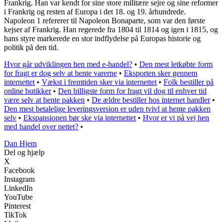
Frankrig. Han var kendt for sine store militære sejre og sine reformer
i Frankrig og resten af Europa i det 18. og 19. århundrede.
Napoleon 1 refererer til Napoleon Bonaparte, som var den første
kejser af Frankrig. Han regerede fra 1804 til 1814 og igen i 1815, og
hans styre markerede en stor indflydelse på Europas historie og
politik på den tid.
Hvor går udviklingen hen med e-handel?
•
Den mest letkøbte form
for fragt er dog selv at hente varerne
•
Eksporten sker gennem
internettet
•
Vækst i fremtiden sker via internettet
•
Folk bestiller på
online butikker
•
Den billigste form for fragt vil dog til enhver tid
være selv at hente pakken
•
De ældre bestiller hos internet handler
•
Den mest betalelige leveringsversion er uden tvivl at hente pakken
selv
•
Ekspansionen bør ske via internettet
•
Hvor er vi på vej hen
med handel over nettet?
•
Dan Hjem
Del og hjælp
X
Facebook
Instagram
LinkedIn
YouTube
Pinterest
TikTok