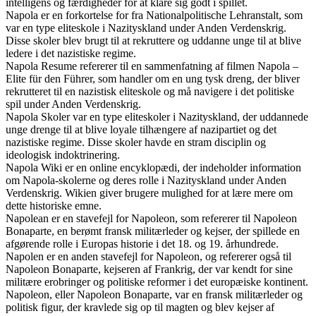
intelligens og færdigheder for at klare sig godt i spillet.
Napola er en forkortelse for fra Nationalpolitische Lehranstalt, som
var en type eliteskole i Nazityskland under Anden Verdenskrig.
Disse skoler blev brugt til at rekruttere og uddanne unge til at blive
ledere i det nazistiske regime.
Napola Resume refererer til en sammenfatning af filmen Napola –
Elite für den Führer, som handler om en ung tysk dreng, der bliver
rekrutteret til en nazistisk eliteskole og må navigere i det politiske
spil under Anden Verdenskrig.
Napola Skoler var en type eliteskoler i Nazityskland, der uddannede
unge drenge til at blive loyale tilhængere af nazipartiet og det
nazistiske regime. Disse skoler havde en stram disciplin og
ideologisk indoktrinering.
Napola Wiki er en online encyklopædi, der indeholder information
om Napola-skolerne og deres rolle i Nazityskland under Anden
Verdenskrig. Wikien giver brugere mulighed for at lære mere om
dette historiske emne.
Napolean er en stavefejl for Napoleon, som refererer til Napoleon
Bonaparte, en berømt fransk militærleder og kejser, der spillede en
afgørende rolle i Europas historie i det 18. og 19. århundrede.
Napolen er en anden stavefejl for Napoleon, og refererer også til
Napoleon Bonaparte, kejseren af Frankrig, der var kendt for sine
militære erobringer og politiske reformer i det europæiske kontinent.
Napoleon, eller Napoleon Bonaparte, var en fransk militærleder og
politisk figur, der kravlede sig op til magten og blev kejser af