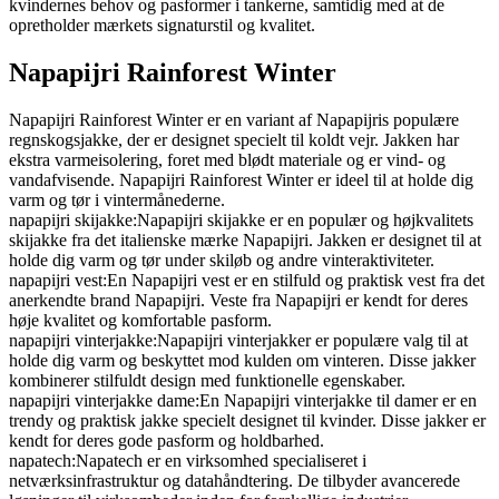
kvindernes behov og pasformer i tankerne, samtidig med at de
opretholder mærkets signaturstil og kvalitet.
Napapijri Rainforest Winter
Napapijri Rainforest Winter er en variant af Napapijris populære
regnskogsjakke, der er designet specielt til koldt vejr. Jakken har
ekstra varmeisolering, foret med blødt materiale og er vind- og
vandafvisende. Napapijri Rainforest Winter er ideel til at holde dig
varm og tør i vintermånederne.
napapijri skijakke:Napapijri skijakke er en populær og højkvalitets
skijakke fra det italienske mærke Napapijri. Jakken er designet til at
holde dig varm og tør under skiløb og andre vinteraktiviteter.
napapijri vest:En Napapijri vest er en stilfuld og praktisk vest fra det
anerkendte brand Napapijri. Veste fra Napapijri er kendt for deres
høje kvalitet og komfortable pasform.
napapijri vinterjakke:Napapijri vinterjakker er populære valg til at
holde dig varm og beskyttet mod kulden om vinteren. Disse jakker
kombinerer stilfuldt design med funktionelle egenskaber.
napapijri vinterjakke dame:En Napapijri vinterjakke til damer er en
trendy og praktisk jakke specielt designet til kvinder. Disse jakker er
kendt for deres gode pasform og holdbarhed.
napatech:Napatech er en virksomhed specialiseret i
netværksinfrastruktur og datahåndtering. De tilbyder avancerede