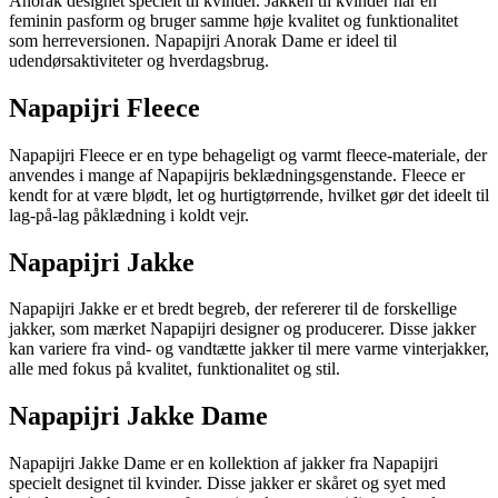
Anorak designet specielt til kvinder. Jakken til kvinder har en
feminin pasform og bruger samme høje kvalitet og funktionalitet
som herreversionen. Napapijri Anorak Dame er ideel til
udendørsaktiviteter og hverdagsbrug.
Napapijri Fleece
Napapijri Fleece er en type behageligt og varmt fleece-materiale, der
anvendes i mange af Napapijris beklædningsgenstande. Fleece er
kendt for at være blødt, let og hurtigtørrende, hvilket gør det ideelt til
lag-på-lag påklædning i koldt vejr.
Napapijri Jakke
Napapijri Jakke er et bredt begreb, der refererer til de forskellige
jakker, som mærket Napapijri designer og producerer. Disse jakker
kan variere fra vind- og vandtætte jakker til mere varme vinterjakker,
alle med fokus på kvalitet, funktionalitet og stil.
Napapijri Jakke Dame
Napapijri Jakke Dame er en kollektion af jakker fra Napapijri
specielt designet til kvinder. Disse jakker er skåret og syet med