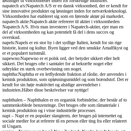
løsninger til virksomheder inden for forskellige industrier.
napatech a/s:Napatech A/S er en dansk virksomhed, der er kendt for
sine innovative produkter og løsninger inden for netværksteknologi.
Virksomheden har etableret sig som en førende aktør på markedet.
napatech aktie:Napatech aktie refererer til aktier i virksomheden
Napatech A/S. Hvis man investerer i Napatech-aktier, ejer man en
del af virksomheden og kan potentielt få del i dens succes og
overskud.
napels:Napels er en stor by i det sydlige Italien, kendt for sin rige
historie, kunst og kultur. Byen ligger ved den smukke Amalfikyst og
er et populært turistmål.
napewno:Napewno er et polsk ord, der betyder sikkert eller helt
sikkert. Det bruges ofte i samtaler for at bekræfte noget eller
udtrykke en stærk overbevisning om noget.
naphtha:Naphtha er en letflydende fraktion af råolie, der anvendes i
kemisk produktion, som opløsningsmiddel og som brændstof. Det er
kendt for sin høje reaktivitet og alsidige anvendelser i
industrien.Håber disse beskrivelser var nyttige!
naphthalen – Naphthalen er en organisk forbindelse, der består af to
sammenkoblede benzenringe. Det bruges ofte som råmateriale i
kemisk produktion og i visse industrielle processer.
napi – Napi er en populær slangterm, der bruges på internettet og
sociale medier for at referere til en person eller ting fra eller relateret
til Ungarn.