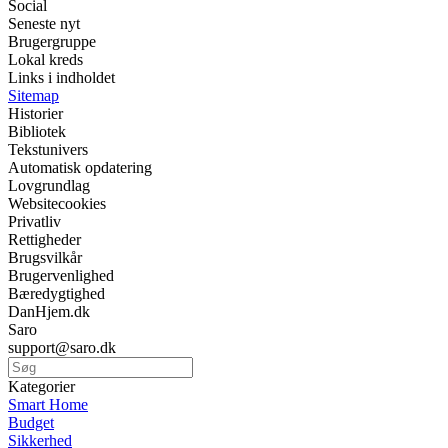
Social
Seneste nyt
Brugergruppe
Lokal kreds
Links i indholdet
Sitemap
Historier
Bibliotek
Tekstunivers
Automatisk opdatering
Lovgrundlag
Websitecookies
Privatliv
Rettigheder
Brugsvilkår
Brugervenlighed
Bæredygtighed
DanHjem.dk
Saro
support@saro.dk
Kategorier
Smart Home
Budget
Sikkerhed