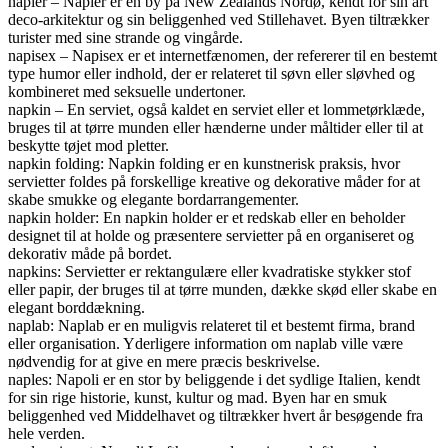
napier – Napier er en by på New Zealands Nordø, kendt for sin art
deco-arkitektur og sin beliggenhed ved Stillehavet. Byen tiltrækker
turister med sine strande og vingårde.
napisex – Napisex er et internetfænomen, der refererer til en bestemt
type humor eller indhold, der er relateret til søvn eller sløvhed og
kombineret med seksuelle undertoner.
napkin – En serviet, også kaldet en serviet eller et lommetørklæde,
bruges til at tørre munden eller hænderne under måltider eller til at
beskytte tøjet mod pletter.
napkin folding: Napkin folding er en kunstnerisk praksis, hvor
servietter foldes på forskellige kreative og dekorative måder for at
skabe smukke og elegante bordarrangementer.
napkin holder: En napkin holder er et redskab eller en beholder
designet til at holde og præsentere servietter på en organiseret og
dekorativ måde på bordet.
napkins: Servietter er rektangulære eller kvadratiske stykker stof
eller papir, der bruges til at tørre munden, dække skød eller skabe en
elegant borddækning.
naplab: Naplab er en muligvis relateret til et bestemt firma, brand
eller organisation. Yderligere information om naplab ville være
nødvendig for at give en mere præcis beskrivelse.
naples: Napoli er en stor by beliggende i det sydlige Italien, kendt
for sin rige historie, kunst, kultur og mad. Byen har en smuk
beliggenhed ved Middelhavet og tiltrækker hvert år besøgende fra
hele verden.