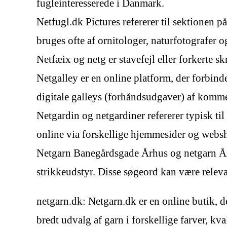
fugleinteresserede i Danmark.
Netfugl.dk Pictures refererer til sektionen på
bruges ofte af ornitologer, naturfotografer og
Netfæix og netg er stavefejl eller forkerte
Netgalley er en online platform, der forbind
digitale galleys (forhåndsudgaver) af komm
Netgardin og netgardiner refererer typisk til
online via forskellige hjemmesider og webs
Netgarn Banegårdsgade Århus og netgarn Århu
strikkeudstyr. Disse søgeord kan være relev
netgarn.dk: Netgarn.dk er en online butik, de
bredt udvalg af garn i forskellige farver, kv