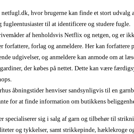
 netfugl.dk, hvor brugerne kan finde et stort udvalg a
 fugleentusiaster til at identificere og studere fugle.
 skrivemåder af henholdsvis Netflix og netgen, og er 
er forfattere, forlag og anmeldere. Her kan forfattere
ende udgivelser, og anmeldere kan anmode om at læse
 gardiner, der købes på nettet. Dette kan være færdigs
hops.
s åbningstider henviser sandsynligvis til en garnbu
ante for at finde information om butikkens beliggenh
r specialiserer sig i salg af garn og tilbehør til stri
aliteter og tykkelser, samt strikkepinde, hæklekroge o