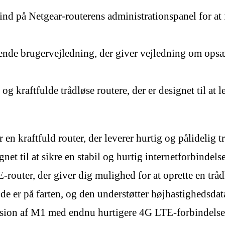
ind på Netgear-routerens administrationspanel for at 
nde brugervejledning, der giver vejledning om opsæt
g kraftfulde trådløse routere, der er designet til at 
 kraftfuld router, der leverer hurtig og pålidelig tr
et til at sikre en stabil og hurtig internetforbindelse
uter, der giver dig mulighed for at oprette en trådlø
 de er på farten, og den understøtter højhastighedsdata
ion af M1 med endnu hurtigere 4G LTE-forbindelse o