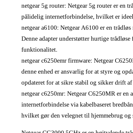
netgear 5g router: Netgear 5g router er en t
pålidelig internetforbindelse, hvilket er ide
netgear a6100: Netgear A6100 er en trådløs 
Denne adapter understøtter hurtige trådløse
funktionalitet.
netgear c6250emr firmware: Netgear C6250E
denne enhed er ansvarlig for at styre og opd
opdateret for at sikre stabil og sikker drift a
netgear c6250mr: Netgear C6250MR er en and
internetforbindelse via kabelbaseret bredbå
hvilket gør den velegnet til hjemmebrug og
Netgear CG3000 5GHz er en højtydende trådlø