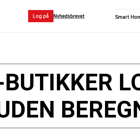
Log på
Nyhedsbrevet
Smart Ho
-BUTIKKER L
 UDEN BEREG