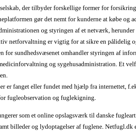
selskab, der tilbyder forskellige former for forsikring
neplatformen gør det nemt for kunderne at købe og ad
administrationen og styringen af et netværk, herunder 
v netforvaltning er vigtig for at sikre en pålidelig o
den for sundhedsvæsenet omhandler styringen af inf
, medicinforvaltning og sygehusadministration. Et ve
en.
er er fanget eller fundet med hjælp fra internettet, f.e
 for fugleobservation og fuglekigning.
gerer som et online opslagsværk til danske fuglearte
mt billeder og lydoptagelser af fuglene. Netfugl.dk e