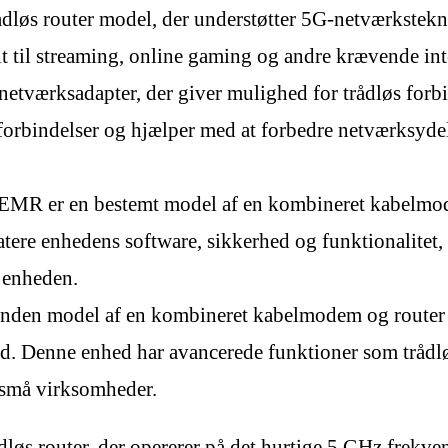
rådløs router model, der understøtter 5G-netværkstek
elt til streaming, online gaming og andre krævende inte
netværksadapter, der giver mulighed for trådløs forbi
 forbindelser og hjælper med at forbedre netværksyd
MR er en bestemt model af en kombineret kabelmode
atere enhedens software, sikkerhed og funktionalitet,
f enheden.
en model af en kombineret kabelmodem og router fra
nd. Denne enhed har avancerede funktioner som trådlø
 små virksomheder.
s router, der opererer på det hurtige 5 GHz frekvens