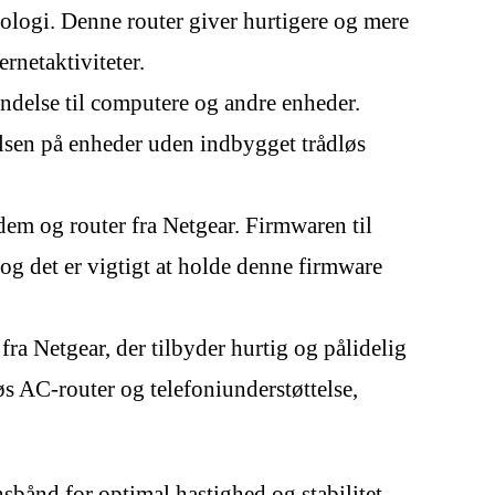
nologi. Denne router giver hurtigere og mere
rnetaktiviteter.
ndelse til computere og andre enheder.
elsen på enheder uden indbygget trådløs
m og router fra Netgear. Firmwaren til
 og det er vigtigt at holde denne firmware
 Netgear, der tilbyder hurtig og pålidelig
s AC-router og telefoniunderstøttelse,
bånd for optimal hastighed og stabilitet.