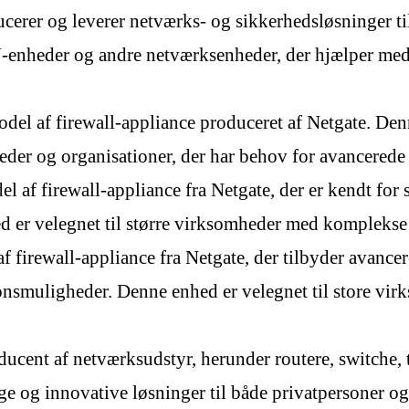
ucerer og leverer netværks- og sikkerhedsløsninger t
-enheder og andre netværksenheder, der hjælper med a
del af firewall-appliance produceret af Netgate. Denn
eder og organisationer, der har behov for avancerede
 af firewall-appliance fra Netgate, der er kendt for
 er velegnet til større virksomheder med komplekse 
f firewall-appliance fra Netgate, der tilbyder avanc
tionsmuligheder. Denne enhed er velegnet til store v
ducent af netværksudstyr, herunder routere, switche,
ige og innovative løsninger til både privatpersoner o