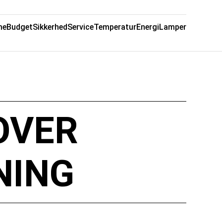
me
Budget
Sikkerhed
Service
Temperatur
Energi
Lamper
OVER
NING