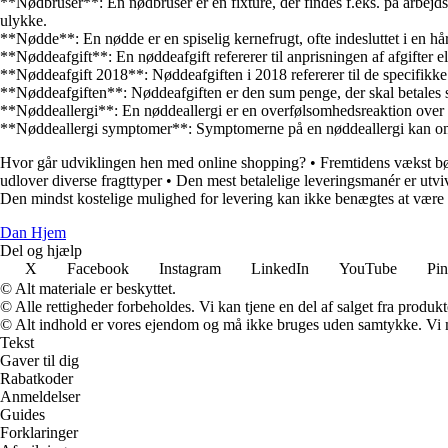
**Nødbruser**: En nødbruser er en fixture, der findes f.eks. på arbejdsplad
ulykke.
**Nødde**: En nødde er en spiselig kernefrugt, ofte indesluttet i en hå
**Nøddeafgift**: En nøddeafgift refererer til anprisningen af afgifter ell
**Nøddeafgift 2018**: Nøddeafgiften i 2018 refererer til de specifikke a
**Nøddeafgiften**: Nøddeafgiften er den sum penge, der skal betales s
**Nøddeallergi**: En nøddeallergi er en overfølsomhedsreaktion over fo
**Nøddeallergi symptomer**: Symptomerne på en nøddeallergi kan omfat
Hvor går udviklingen hen med online shopping?
•
Fremtidens vækst bø
udlover diverse fragttyper
•
Den mest betalelige leveringsmanér er utvi
Den mindst kostelige mulighed for levering kan ikke benægtes at være 
Dan Hjem
Del og hjælp
X
Facebook
Instagram
LinkedIn
YouTube
Pin
© Alt materiale er beskyttet.
© Alle rettigheder forbeholdes. Vi kan tjene en del af salget fra produk
© Alt indhold er vores ejendom og må ikke bruges uden samtykke. Vi mod
Tekst
Gaver til dig
Rabatkoder
Anmeldelser
Guides
Forklaringer