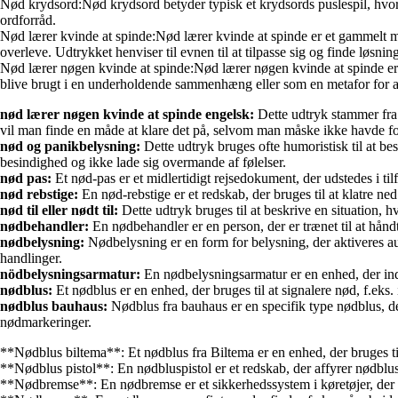
Nød krydsord:Nød krydsord betyder typisk et krydsords puslespil, hvor 
ordforråd.
Nød lærer kvinde at spinde:Nød lærer kvinde at spinde er et gammelt mund
overleve. Udtrykket henviser til evnen til at tilpasse sig og finde løsnin
Nød lærer nøgen kvinde at spinde:Nød lærer nøgen kvinde at spinde er e
blive brugt i en underholdende sammenhæng eller som en metafor for at f
nød lærer nøgen kvinde at spinde engelsk:
Dette udtryk stammer fra 
vil man finde en måde at klare det på, selvom man måske ikke havde fo
nød og panikbelysning:
Dette udtryk bruges ofte humoristisk til at besk
besindighed og ikke lade sig overmande af følelser.
nød pas:
Et nød-pas er et midlertidigt rejsedokument, der udstedes i tilf
nød rebstige:
En nød-rebstige er et redskab, der bruges til at klatre ned 
nød til eller nødt til:
Dette udtryk bruges til at beskrive en situation, 
nødbehandler:
En nødbehandler er en person, der er trænet til at håndt
nødbelysning:
Nødbelysning er en form for belysning, der aktiveres auto
handlinger.
nödbelysningsarmatur:
En nødbelysningsarmatur er en enhed, der indeh
nødblus:
Et nødblus er en enhed, der bruges til at signalere nød, f.eks. 
nødblus bauhaus:
Nødblus fra bauhaus er en specifik type nødblus, de
nødmarkeringer.
**Nødblus biltema**: Et nødblus fra Biltema er en enhed, der bruges til a
**Nødblus pistol**: En nødbluspistol er et redskab, der affyrer nødblus 
**Nødbremse**: En nødbremse er et sikkerhedssystem i køretøjer, der akti