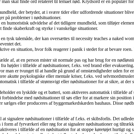
man skal finde ord relateret til temaet nød. Krydsord er en populær fo
held, der betyder, at i svære tider eller udfordrende situationer bliver 
ger på problemer i nødsituationer.
n humoristisk udvidelse af det tidligere mundheld, som tilføjer element
inde skaberkraft og styrke i vanskelige situationer.
en tysk talemåde, der kan oversættes til necessity teaches a naked woman
rventet det.
rive en situation, hvor folk reagerer i panik i stedet for at bevare roen. 
ælde af, at en person mister sit normale pas og har brug for en nødløsning
fra højder i tilfælde af nødsituationer, f.eks. ved brand eller evakuering
hvor man er tvunget til at handle på grund af omstændigheder uden for ens
ere akutte psykologiske eller mentale kriser, f.eks. ved selvmordstrusler
matisk i tilfælde af strømsvigt eller nødsituationer for at sikre, at der 
older en lyskilde og et batteri, som aktiveres automatisk i tilfælde af 
i forbindelse med nødsituationer til søs eller for at markere sin position 
r sælges eller produceres af byggemarkedskæden bauhaus. Disse nødblus k
t signalere nødsituationer i tilfælde af f.eks. et skibsforlis. Det udled
i form af fyrværkeri eller røg for at signalere nødsituationer og tiltræk
veres i tilfælde af en nødsituation for at stoppe køretøjet hurtigt og s