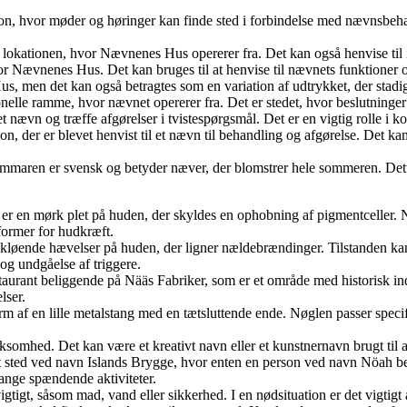
 hvor møder og høringer kan finde sted i forbindelse med nævnsbehand
okationen, hvor Nævnenes Hus opererer fra. Det kan også henvise til in
ævnenes Hus. Det kan bruges til at henvise til nævnets funktioner og
n det kan også betragtes som en variation af udtrykket, der stadig he
nelle ramme, hvor nævnet opererer fra. Det er stedet, hvor beslutninger 
nævn og træffe afgørelser i tvistespørgsmål. Det er en vigtig rolle i ko
 der er blevet henvist til et nævn til behandling og afgørelse. Det kan
n er svensk og betyder næver, der blomstrer hele sommeren. Dette ud
 en mørk plet på huden, der skyldes en ophobning af pigmentceller. Nævu
 former for hudkræft.
kløende hævelser på huden, der ligner nældebrændinger. Tilstanden kan 
g undgåelse af triggere.
aurant beliggende på Nääs Fabriker, som er et område med historisk indus
lser.
orm af en lille metalstang med en tætsluttende ende. Nøglen passer specifik
rksomhed. Det kan være et kreativt navn eller et kunstnernavn brugt til a
 sted ved navn Islands Brygge, hvor enten en person ved navn Nöah bef
ange spændende aktiviteter.
igtigt, såsom mad, vand eller sikkerhed. I en nødsituation er det vigtigt