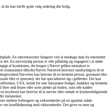
n, så du kan træffe gode valg omkring din bolig.
jdsplads. En nätverksrouter fungerer ved at modtage data fra internettet
for det. En nævenyttig person er ofte pålidelig og engageret i at støtte
ængigt af konteksten, det bruges i.Næver grillen menukort er
om restauranten tilbyder.Næver Næstved henviser sandsynligvis til en
rtsbegivenhed.Næveren kan henvise til en bestemt person, genstand eller
 eller et spisested, der har specialiseret sig i grillretter. Det kan
Californien, USA, kendt for sine luksuriøse boliger, butikker og berømte
 flere små brune eller sorte pletter på huden, som ofte kaldes
ævn krydsord kan henvise til at nævne eller omtale et krydsordslignende
ndre mennesker.
ter mellem forbrugere og virksomheder på en upartisk måde.
r om konfliktløsning med virksomheder. Det giver en nem og