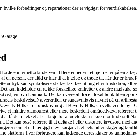
r, hvilke forbedringer og reparationer der er vigtigst for værdiskabelse
S
Garage
ed
 fordele internetforbindelsen til flere enheder i et hjem eller på en arbe
f en person, der altid er klar til at hjælpe og træde til, når der er brug 
te udtryk kan symbolisere styrke, fast beslutning eller frustration, afh
Det kan indeholde en række forskellige grillretter og andre madvalg, s
Næstved, en by i Danmark. Det kan være alt fra en lokal butik til en spo
cis beskrivelse.Nævergrillen er sandsynligvis navnet på en grillrestaurant
ad.Næverly Hills er en omskrivning af Beverly Hills, en velhavende by i 
rive et mindre glamourøst eller mere beskedent område.Nævi refererer til
id at få dem tjekket af en læge for at udelukke risikoen for hudkræft.N
nt. Det kan også referere til at deltage i eller diskutere krydsord med a
gerer som et uafhængigt nævnsorgan. Det behandler klager og konflik
e platform, hvor forbrugere kan indsende deres klager og anmodninge