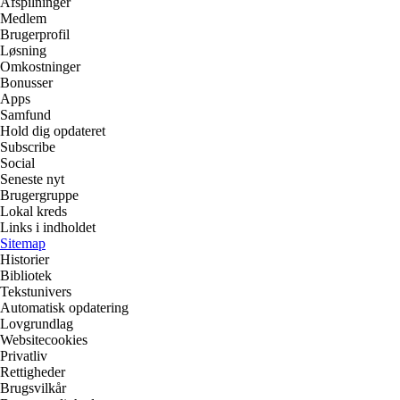
Afspilninger
Medlem
Brugerprofil
Løsning
Omkostninger
Bonusser
Apps
Samfund
Hold dig opdateret
Subscribe
Social
Seneste nyt
Brugergruppe
Lokal kreds
Links i indholdet
Sitemap
Historier
Bibliotek
Tekstunivers
Automatisk opdatering
Lovgrundlag
Websitecookies
Privatliv
Rettigheder
Brugsvilkår