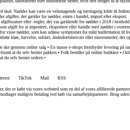
ser, laboratorier eller industrielle steder, hvor den bruges til at skylle 
rd skal. Nødder kan være en velsmagende og næringsrig kilde til fedtstof
er afgifter, der gælder for nødder, enten i handel, import eller eksport.
fgiftssatser eller -regler, der var gældende for nødder i 2018 i henhold 
om afgift for at importere, eksportere eller handle med nødder i over
r visse nødder, som kan udløse symptomer fra mild hudirritation til liv
te kløe, hævelse, udslæt, åndedrætsbesvær eller mavesmerter, der opst
r ske gennem online salg
•
En masse e-shops frembyder levering på n
vlsomt at du selv henter pakken
•
Folk bestiller på online butikker
•
Onl
at du selv henter ordren
•
terest
TikTok
Mail
RSS
ter, der er købt via vores websted som en del af vores affilierede partne
tager muligvis betaling ved køb via samarbejdspartnere. Brug uden till