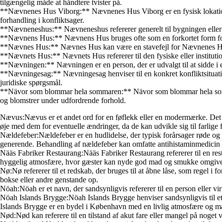
tilgængelig måde at håndtere tvister på.
**Nævnenes Hus Viborg:** Nævnenes Hus Viborg er en fysisk lokation,
forhandling i konfliktsager.
**Nævneneshus:** Nævneneshus refererer generelt til bygningen eller l
**Nævnens Hus:** Nævnens Hus bruges ofte som en forkortet form for N
**Nævnes Hus:** Nævnes Hus kan være en stavefejl for Nævnenes Hus, me
**Nævnets Hus:** Nævnets Hus refererer til den fysiske eller institutio
**Nævningen:** Nævningen er en person, der er udvalgt til at sidde i et 
**Nævningesag:** Nævningesag henviser til en konkret konfliktsituation,
juridiske spørgsmål.
**Nävor som blommar hela sommaren:** Nävor som blommar hela sommare
og blomstrer under udfordrende forhold.
Nævus:Nævus er et andet ord for en føflekk eller en modermærke. Det er
øje med dem for eventuelle ændringer, da de kan udvikle sig til farlige
Nældefeber:Nældefeber er en hudlidelse, der typisk forårsager røde og 
generende. Behandling af nældefeber kan omfatte antihistaminmedicin o
Nääs Fabriker Restaurang:Nääs Fabriker Restaurang refererer til en rest
hyggelig atmosfære, hvor gæster kan nyde god mad og smukke omgive
Nø:Nø refererer til et redskab, der bruges til at åbne låse, som regel i f
bokse eller andre genstande op.
Nöah:Nöah er et navn, der sandsynligvis refererer til en person eller vi
Nöah Islands Brygge:Nöah Islands Brygge henviser sandsynligvis til et
Islands Brygge er en bydel i København med en livlig atmosfære og m
Nød:Nød kan referere til en tilstand af akut fare eller mangel på noget v