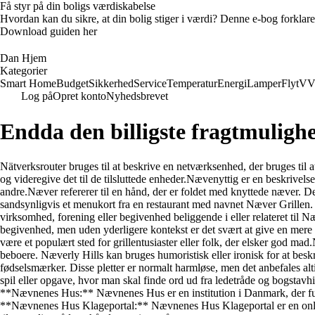
Få styr på din boligs værdiskabelse
Hvordan kan du sikre, at din bolig stiger i værdi? Denne e-bog forklare
Download guiden her
Dan Hjem
Kategorier
Smart Home
Budget
Sikkerhed
Service
Temperatur
Energi
Lamper
Flyt
VV
Log på
Opret konto
Nyhedsbrevet
Endda den billigste fragtmuligh
Nätverksrouter bruges til at beskrive en netværksenhed, der bruges til at
og videregive det til de tilsluttede enheder.Nævenyttig er en beskrivelse a
andre.Næver refererer til en hånd, der er foldet med knyttede næver. Det
sandsynligvis et menukort fra en restaurant med navnet Næver Grillen. 
virksomhed, forening eller begivenhed beliggende i eller relateret til 
begivenhed, men uden yderligere kontekst er det svært at give en mere præ
være et populært sted for grillentusiaster eller folk, der elsker god m
beboere. Næverly Hills kan bruges humoristisk eller ironisk for at besk
fødselsmærker. Disse pletter er normalt harmløse, men det anbefales alt
spil eller opgave, hvor man skal finde ord ud fra ledetråde og bogstavhi
**Nævnenes Hus:** Nævnenes Hus er en institution i Danmark, der fun
**Nævnenes Hus Klageportal:** Nævnenes Hus Klageportal er en onlin