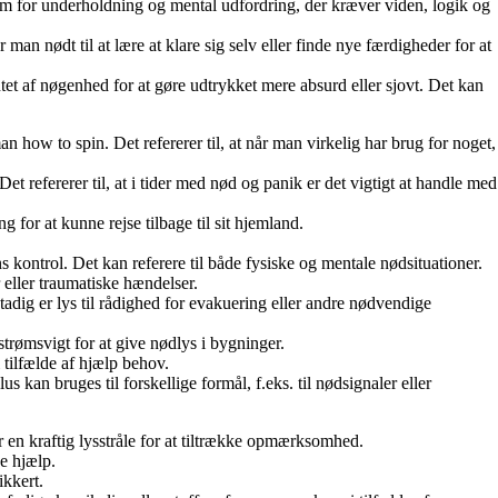
rm for underholdning og mental udfordring, der kræver viden, logik og
man nødt til at lære at klare sig selv eller finde nye færdigheder for at
et af nøgenhed for at gøre udtrykket mere absurd eller sjovt. Det kan
 how to spin. Det refererer til, at når man virkelig har brug for noget,
Det refererer til, at i tider med nød og panik er det vigtigt at handle med
 for at kunne rejse tilbage til sit hjemland.
.
 kontrol. Det kan referere til både fysiske og mentale nødsituationer.
 eller traumatiske hændelser.
stadig er lys til rådighed for evakuering eller andre nødvendige
strømsvigt for at give nødlys i bygninger.
i tilfælde af hjælp behov.
an bruges til forskellige formål, f.eks. til nødsignaler eller
er en kraftig lysstråle for at tiltrække opmærksomhed.
ke hjælp.
ikkert.