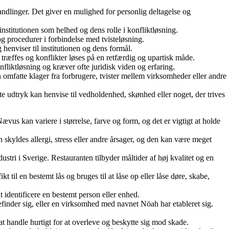
linger. Det giver en mulighed for personlig deltagelse og
stitutionen som helhed og dens rolle i konfliktløsning.
 procedurer i forbindelse med tvisteløsning.
nviser til institutionen og dens formål.
træffes og konflikter løses på en retfærdig og upartisk måde.
nfliktløsning og kræver ofte juridisk viden og erfaring.
 omfatte klager fra forbrugere, tvister mellem virksomheder eller andre
tryk kan henvise til vedholdenhed, skønhed eller noget, der trives
s kan variere i størrelse, farve og form, og det er vigtigt at holde
skyldes allergi, stress eller andre årsager, og den kan være meget
tri i Sverige. Restauranten tilbyder måltider af høj kvalitet og en
t til en bestemt lås og bruges til at låse op eller låse døre, skabe,
t identificere en bestemt person eller enhed.
inder sig, eller en virksomhed med navnet Nöah har etableret sig.
 at handle hurtigt for at overleve og beskytte sig mod skade.