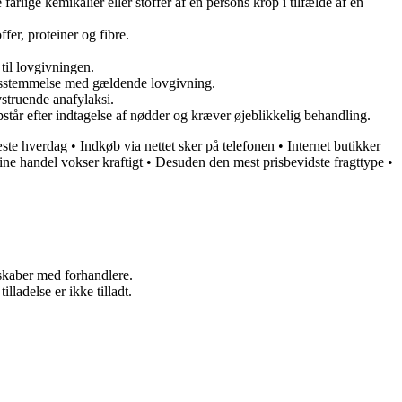
farlige kemikalier eller stoffer af en persons krop i tilfælde af en
fer, proteiner og fibre.
til lovgivningen.
ensstemmelse med gældende lovgivning.
struende anafylaksi.
år efter indtagelse af nødder og kræver øjeblikkelig behandling.
æste hverdag
•
Indkøb via nettet sker på telefonen
•
Internet butikker
ine handel vokser kraftigt
•
Desuden den mest prisbevidste fragttype
•
rskaber med forhandlere.
adelse er ikke tilladt.