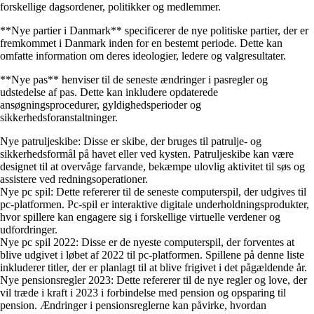
forskellige dagsordener, politikker og medlemmer.
**Nye partier i Danmark** specificerer de nye politiske partier, der er
fremkommet i Danmark inden for en bestemt periode. Dette kan
omfatte information om deres ideologier, ledere og valgresultater.
**Nye pas** henviser til de seneste ændringer i pasregler og
udstedelse af pas. Dette kan inkludere opdaterede
ansøgningsprocedurer, gyldighedsperioder og
sikkerhedsforanstaltninger.
Nye patruljeskibe: Disse er skibe, der bruges til patrulje- og
sikkerhedsformål på havet eller ved kysten. Patruljeskibe kan være
designet til at overvåge farvande, bekæmpe ulovlig aktivitet til søs og
assistere ved redningsoperationer.
Nye pc spil: Dette refererer til de seneste computerspil, der udgives til
pc-platformen. Pc-spil er interaktive digitale underholdningsprodukter,
hvor spillere kan engagere sig i forskellige virtuelle verdener og
udfordringer.
Nye pc spil 2022: Disse er de nyeste computerspil, der forventes at
blive udgivet i løbet af 2022 til pc-platformen. Spillene på denne liste
inkluderer titler, der er planlagt til at blive frigivet i det pågældende år.
Nye pensionsregler 2023: Dette refererer til de nye regler og love, der
vil træde i kraft i 2023 i forbindelse med pension og opsparing til
pension. Ændringer i pensionsreglerne kan påvirke, hvordan