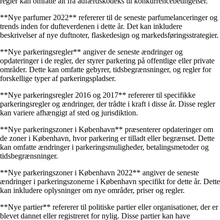
regler kan omfatte alt fra adfærdskodeks til konkurrencebetingelser.
**Nye parfumer 2022** refererer til de seneste parfumelanceringer og
trends inden for dufteverdenen i dette år. Det kan inkludere
beskrivelser af nye duftnoter, flaskedesign og markedsføringsstrategier.
**Nye parkeringsregler** angiver de seneste ændringer og
opdateringer i de regler, der styrer parkering på offentlige eller private
områder. Dette kan omfatte gebyrer, tidsbegrænsninger, og regler for
forskellige typer af parkeringspladser.
**Nye parkeringsregler 2016 og 2017** refererer til specifikke
parkeringsregler og ændringer, der trådte i kraft i disse år. Disse regler
kan variere afhængigt af sted og jurisdiktion.
**Nye parkeringszoner i København** præsenterer opdateringer om
de zoner i København, hvor parkering er tilladt eller begrænset. Dette
kan omfatte ændringer i parkeringsmuligheder, betalingsmetoder og
tidsbegrænsninger.
**Nye parkeringszoner i København 2022** angiver de seneste
ændringer i parkeringszonerne i København specifikt for dette år. Dette
kan inkludere oplysninger om nye områder, priser og regler.
**Nye partier** refererer til politiske partier eller organisationer, der er
blevet dannet eller registreret for nylig. Disse partier kan have