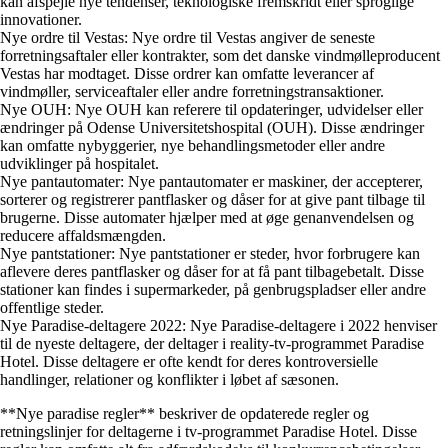
kan afspejle nye tendenser, teknologiske fremskridt eller sproglige
innovationer.
Nye ordre til Vestas: Nye ordre til Vestas angiver de seneste
forretningsaftaler eller kontrakter, som det danske vindmølleproducent
Vestas har modtaget. Disse ordrer kan omfatte leverancer af
vindmøller, serviceaftaler eller andre forretningstransaktioner.
Nye OUH: Nye OUH kan referere til opdateringer, udvidelser eller
ændringer på Odense Universitetshospital (OUH). Disse ændringer
kan omfatte nybyggerier, nye behandlingsmetoder eller andre
udviklinger på hospitalet.
Nye pantautomater: Nye pantautomater er maskiner, der accepterer,
sorterer og registrerer pantflasker og dåser for at give pant tilbage til
brugerne. Disse automater hjælper med at øge genanvendelsen og
reducere affaldsmængden.
Nye pantstationer: Nye pantstationer er steder, hvor forbrugere kan
aflevere deres pantflasker og dåser for at få pant tilbagebetalt. Disse
stationer kan findes i supermarkeder, på genbrugspladser eller andre
offentlige steder.
Nye Paradise-deltagere 2022: Nye Paradise-deltagere i 2022 henviser
til de nyeste deltagere, der deltager i reality-tv-programmet Paradise
Hotel. Disse deltagere er ofte kendt for deres kontroversielle
handlinger, relationer og konflikter i løbet af sæsonen.
**Nye paradise regler** beskriver de opdaterede regler og
retningslinjer for deltagerne i tv-programmet Paradise Hotel. Disse