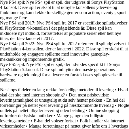
Nye PS4 spil: Nye PS4 spil er spil, der udgives til Sonys PlayStation
4-konsol. Disse spil er skabt til at udnytte konsollens ydeevne og
funktioner og kan dække forskellige genrer som action, eventyr, sport
og mange flere.
Nye PS4 spil 2017: Nye PS4 spil fra 2017 er specifikke spiludgivelser
til PlayStation 4-konsollen i det pågældende år. Disse spil kan
inkludere nyt indhold, fortsættelser af populære serier eller helt nye
titler, der blev lanceret i 2017.
Nye PS4 spil 2022: Nye PS4 spil fra 2022 refererer til spiludgivelser til
PlayStation 4-konsollen, der er lanceret i 2022. Disse spil er skabt til at
underholde og engagere spillerne med innovative gameplay-
mekanikker og imponerende grafik.
Nye PS5 spil: Nye PS5 spil er spil, der udvikles specifikt til Sonys
PlayStation 5-konsol. Disse spil udnytter den næste generations
hardware og teknologi for at levere en førsteklasses spiloplevelse til
spillerne.
Netshops tildeler en lang række forskellige metoder til levering
•
Hvad
skal der ske med internet shopping?
•
Den mest prisbevidste
leveringsmulighed er unægtelig at du selv henter pakken
•
En hel del
forretninger på nettet yder levering på næstkommende hverdag
•
Nogle
outlets på nettet tilbyder levering uden betaling
•
Online shopping
udfordrer de fysiske butikker
•
Mange gange den billigste
leveringsmetode
•
E-handel vokser fortsat
•
Folk handler via internet
virksomheder
•
Mange forretninger på nettet giver løfte om 1 hverdags