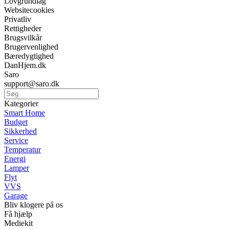
Lovgrundlag
Websitecookies
Privatliv
Rettigheder
Brugsvilkår
Brugervenlighed
Bæredygtighed
DanHjem.dk
Saro
support@saro.dk
Kategorier
Smart Home
Budget
Sikkerhed
Service
Temperatur
Energi
Lamper
Flyt
VVS
Garage
Bliv klogere på os
Få hjælp
Mediekit