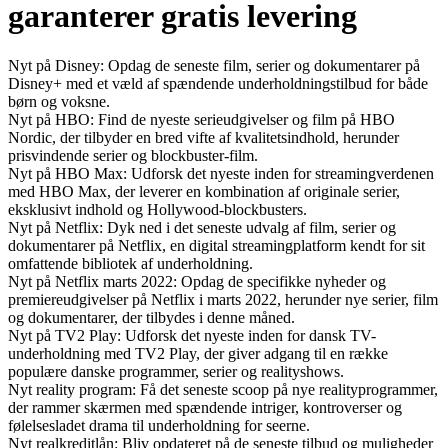
garanterer gratis levering
Nyt på Disney: Opdag de seneste film, serier og dokumentarer på
Disney+ med et væld af spændende underholdningstilbud for både
børn og voksne.
Nyt på HBO: Find de nyeste serieudgivelser og film på HBO
Nordic, der tilbyder en bred vifte af kvalitetsindhold, herunder
prisvindende serier og blockbuster-film.
Nyt på HBO Max: Udforsk det nyeste inden for streamingverdenen
med HBO Max, der leverer en kombination af originale serier,
eksklusivt indhold og Hollywood-blockbusters.
Nyt på Netflix: Dyk ned i det seneste udvalg af film, serier og
dokumentarer på Netflix, en digital streamingplatform kendt for sit
omfattende bibliotek af underholdning.
Nyt på Netflix marts 2022: Opdag de specifikke nyheder og
premiereudgivelser på Netflix i marts 2022, herunder nye serier, film
og dokumentarer, der tilbydes i denne måned.
Nyt på TV2 Play: Udforsk det nyeste inden for dansk TV-
underholdning med TV2 Play, der giver adgang til en række
populære danske programmer, serier og realityshows.
Nyt reality program: Få det seneste scoop på nye realityprogrammer,
der rammer skærmen med spændende intriger, kontroverser og
følelsesladet drama til underholdning for seerne.
Nyt realkreditlån: Bliv opdateret på de seneste tilbud og muligheder