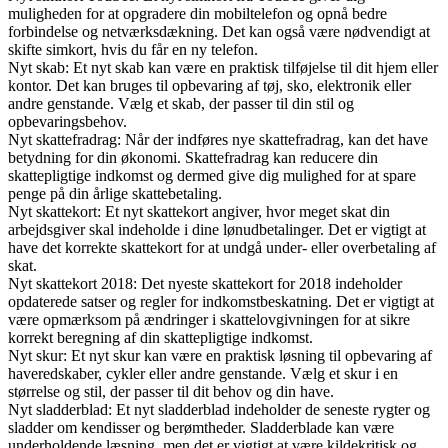
muligheden for at opgradere din mobiltelefon og opnå bedre
forbindelse og netværksdækning. Det kan også være nødvendigt at
skifte simkort, hvis du får en ny telefon.
Nyt skab: Et nyt skab kan være en praktisk tilføjelse til dit hjem eller
kontor. Det kan bruges til opbevaring af tøj, sko, elektronik eller
andre genstande. Vælg et skab, der passer til din stil og
opbevaringsbehov.
Nyt skattefradrag: Når der indføres nye skattefradrag, kan det have
betydning for din økonomi. Skattefradrag kan reducere din
skattepligtige indkomst og dermed give dig mulighed for at spare
penge på din årlige skattebetaling.
Nyt skattekort: Et nyt skattekort angiver, hvor meget skat din
arbejdsgiver skal indeholde i dine lønudbetalinger. Det er vigtigt at
have det korrekte skattekort for at undgå under- eller overbetaling af
skat.
Nyt skattekort 2018: Det nyeste skattekort for 2018 indeholder
opdaterede satser og regler for indkomstbeskatning. Det er vigtigt at
være opmærksom på ændringer i skattelovgivningen for at sikre
korrekt beregning af din skattepligtige indkomst.
Nyt skur: Et nyt skur kan være en praktisk løsning til opbevaring af
haveredskaber, cykler eller andre genstande. Vælg et skur i en
størrelse og stil, der passer til dit behov og din have.
Nyt sladderblad: Et nyt sladderblad indeholder de seneste rygter og
sladder om kendisser og berømtheder. Sladderblade kan være
underholdende læsning, men det er vigtigt at være kildekritisk og