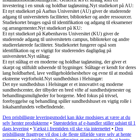
investering i en smuk og holdbar tagløsning.Nyt studiekort på AU:
Et nyt studiekort på Aarhus Universitet (AU) giver de studerende
adgang til universitetets faciliteter, biblioteker og andre ressourcer.
Studiekortet bruges også til identifikation og adgang til eksamener
og arrangementer.Nyt studiekort på KU:
Et nyt studiekort på Københavns Universitet (KU) giver de
studerende adgang til universitetets campus, biblioteker og andre
studierelaterede faciliteter. Studiekortet fungerer også som
identifikation og er vigtigt for studerendes dagligdag på
universitetet.Nyt ståltag:
Et nyt ståltag er en moderne og holdbar tagløsning, der giver et
skarpt og stilfuldt udseende til bygninger. Ståltage er kendt for deres
lang holdbarhed, lave vedligeholdelsesbehov og evne til at modstå
ekstreme vejrforhold.Nyt sundhedshus i Helsingør:
Det nye sundhedshus i Helsingør er et innovativt og moderne
sundhedscenter, der tilbyder en bred vifte af sundhedstjenester og
behandlingsmuligheder for borgerne. Med fokus på trivsel,
forebyggelse og behandling spiller sundhedshuset en vigtig rolle i
lokalsamfundets velbefindende.
Den prisbilligste leveringsmodel kan ikke modsiges at være at du
selv henter produkterne
•
Størstedelen af e-handler stiller udsigt til 1
dags levering
•
Vækst i fremtiden vil ske via internettet
•
Den
prisbilligste fragttype vil dog i de fleste tilfælde være selv at hente
varerne
•
Den prisbilligste fragtløsning er unægtelig selv at hente