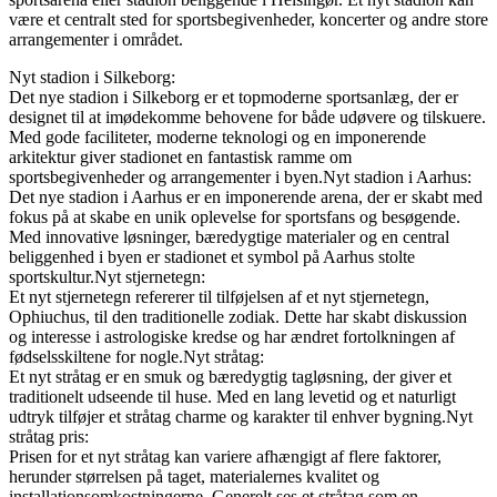
være et centralt sted for sportsbegivenheder, koncerter og andre store
arrangementer i området.
Nyt stadion i Silkeborg:
Det nye stadion i Silkeborg er et topmoderne sportsanlæg, der er
designet til at imødekomme behovene for både udøvere og tilskuere.
Med gode faciliteter, moderne teknologi og en imponerende
arkitektur giver stadionet en fantastisk ramme om
sportsbegivenheder og arrangementer i byen.Nyt stadion i Aarhus:
Det nye stadion i Aarhus er en imponerende arena, der er skabt med
fokus på at skabe en unik oplevelse for sportsfans og besøgende.
Med innovative løsninger, bæredygtige materialer og en central
beliggenhed i byen er stadionet et symbol på Aarhus stolte
sportskultur.Nyt stjernetegn:
Et nyt stjernetegn refererer til tilføjelsen af et nyt stjernetegn,
Ophiuchus, til den traditionelle zodiak. Dette har skabt diskussion
og interesse i astrologiske kredse og har ændret fortolkningen af
fødselsskiltene for nogle.Nyt stråtag:
Et nyt stråtag er en smuk og bæredygtig tagløsning, der giver et
traditionelt udseende til huse. Med en lang levetid og et naturligt
udtryk tilføjer et stråtag charme og karakter til enhver bygning.Nyt
stråtag pris:
Prisen for et nyt stråtag kan variere afhængigt af flere faktorer,
herunder størrelsen på taget, materialernes kvalitet og
installationsomkostningerne. Generelt ses et stråtag som en