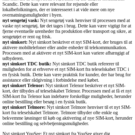
Scandic. Dette kan være relevant for rejsende eller
lokalbefolkningen, der er interesseret i at vide mere om nye
overnatningsmuligheder i byen.
nyt sengetøj vask:
Nyt sengetøj vask henviser til processen med at
vaske nyt sengetøj, før det tages i brug. Dette kan være vigtigt for at
fjerne eventuelle urenheder fra produktion eller transport og sikre, at
sengetøjet er rent og frisk.
nyt simkort:
Nyt simkort beskriver et nyt SIM-kort, der bruges til at
aktivere mobiltelefoner eller andre enheder til telekommunikation.
Processen med at aktivere et nyt SIM-kort kan variere afhængigt af
udbyderen.
nyt simkort TDC butik:
Nyt simkort TDC butik refererer til
muligheden for at erhverve et nyt SIM-kort fra teleselskabet TDC i
en fysisk butik. Dette kan være praktisk for kunder, der har brug for
assistance eller rådgivning i forbindelse med købet.
nyt simkort Telenor:
Nyt simkort Telenor beskriver et nyt SIM-
kort, der tilbydes af teleselskabet Telenor. Processen med at få et nyt
SIM-kort fra Telenor kan indebære forskellige muligheder, herunder
online bestilling eller besøg i en fysisk butik.
nyt simkort Telmore:
Nyt simkort Telmore henviser til et nyt SIM-
kort fra teleselskabet Telmore. Telmore tilbyder ofte enkle og
bekvemme løsninger til køb og aktivering af nye SIM-kort, herunder
online bestilling og selvbetjeningsmuligheder.
Nyt simkort YouSee: Et nyt simkort fra YouSee giver dig