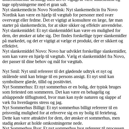
tage oplysningerne med et gran salt.
Nyt slankemedicin Novo Nordisk: Nyt slankemedicin fra Novo
Nordisk kan være en hjælp til vægttab for personer med svær
overvægt eller fedme. Det er vigtigt at konsultere en læge, før man
starter på slankemedicin, for at sikre sikker og effektiv anvendelse.
Nyt slankemiddel: Et nyt slankemiddel kan være en mulighed for
dem, der ønsker at tabe sig. Der findes forskellige typer slankemidler
på markedet, og det er vigtigt at vælge et produkt, der er sikkert og
effektivt.
Nyt slankemiddel Novo: Novo har udviklet forskellige slankemidler,
som kan være en hjælp til vægttab. Vælg et slankemiddel fra Novo,
der passer til dine behov og mål for vægttab.
Nyt Smil: Nyt smil refererer til det glødende udtryk et nyt og
strålende smil kan bringe til en persons ansigt. Et nyt smil kan
symbolisere glæde, tillid og positivitet.
Nyt Sommerhus: Et nyt sommerhus er en bolig, der typisk bruges
som feriested om sommeren. Det kan være en behagelig og
afslappende tilflugtssted, hvor man kan nyde naturen og slappe af
væk fra hverdagens stress og jag.
Nyt Sommerhus Billigt: Et nyt sommerhus billigt refererer til en
prisvenlig mulighed for at erhverve sig en ny bolig til feriebrug.
Dette kan være attraktivt for dem, der ønsker et sommerhus, men
stadig ønsker at holde omkostningerne nede.
Nyt Sommerhus Byg: Et nyt sommerhus byg refererer til processen