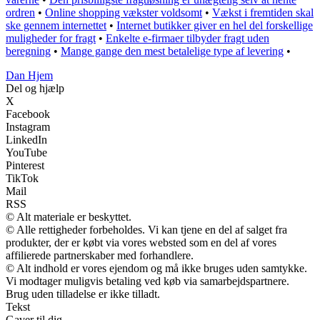
ordren
•
Online shopping vækster voldsomt
•
Vækst i fremtiden skal
ske gennem internettet
•
Internet butikker giver en hel del forskellige
muligheder for fragt
•
Enkelte e-firmaer tilbyder fragt uden
beregning
•
Mange gange den mest betalelige type af levering
•
Dan Hjem
Del og hjælp
X
Facebook
Instagram
LinkedIn
YouTube
Pinterest
TikTok
Mail
RSS
© Alt materiale er beskyttet.
© Alle rettigheder forbeholdes. Vi kan tjene en del af salget fra
produkter, der er købt via vores websted som en del af vores
affilierede partnerskaber med forhandlere.
© Alt indhold er vores ejendom og må ikke bruges uden samtykke.
Vi modtager muligvis betaling ved køb via samarbejdspartnere.
Brug uden tilladelse er ikke tilladt.
Tekst
Gaver til dig