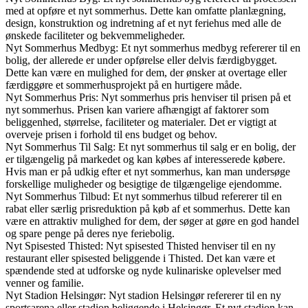
med at opføre et nyt sommerhus. Dette kan omfatte planlægning,
design, konstruktion og indretning af et nyt feriehus med alle de
ønskede faciliteter og bekvemmeligheder.
Nyt Sommerhus Medbyg: Et nyt sommerhus medbyg refererer til en
bolig, der allerede er under opførelse eller delvis færdigbygget.
Dette kan være en mulighed for dem, der ønsker at overtage eller
færdiggøre et sommerhusprojekt på en hurtigere måde.
Nyt Sommerhus Pris: Nyt sommerhus pris henviser til prisen på et
nyt sommerhus. Prisen kan variere afhængigt af faktorer som
beliggenhed, størrelse, faciliteter og materialer. Det er vigtigt at
overveje prisen i forhold til ens budget og behov.
Nyt Sommerhus Til Salg: Et nyt sommerhus til salg er en bolig, der
er tilgængelig på markedet og kan købes af interesserede købere.
Hvis man er på udkig efter et nyt sommerhus, kan man undersøge
forskellige muligheder og besigtige de tilgængelige ejendomme.
Nyt Sommerhus Tilbud: Et nyt sommerhus tilbud refererer til en
rabat eller særlig prisreduktion på køb af et sommerhus. Dette kan
være en attraktiv mulighed for dem, der søger at gøre en god handel
og spare penge på deres nye feriebolig.
Nyt Spisested Thisted: Nyt spisested Thisted henviser til en ny
restaurant eller spisested beliggende i Thisted. Det kan være et
spændende sted at udforske og nyde kulinariske oplevelser med
venner og familie.
Nyt Stadion Helsingør: Nyt stadion Helsingør refererer til en ny
sportsarena eller stadion beliggende i Helsingør. Et nyt stadion kan