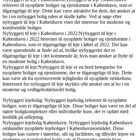
refererer til nyopførte boliger og ejendomme i København, som er
tilgængelige til leje. Dette kan være attraktivt for dem, der ønsker at
bo i en nybygget bolig uden at skulle købe. Ved at søge efter
nybyggeri til leje i København viser det interesse for moderne og
komfortable boliger.
Nybyggeri til leje i København i 2022:Nybyggeri til leje i
København i 2022 henviser til nyopførte boliger og ejendomme i
København, som er tilgængelige til leje i løbet af 2022. Det kan
være spændende at finde ud af, hvilke nybyggerier der er
tilgængelige til leje i det kommende år, hvis man ønsker at flytte til
en moderne bolig i København.
Nybyggeri til leje:Nybyggeri til leje er en bred betegnelse for
nyopførte boliger og ejendomme, der er tilgængelige til leje. Dette
kan være alt fra nyrenoverede lejligheder til nyopførte rækkehuse.
Interessen for nybyggeri til leje skyldes ofte ønsket om at bo i en
moderne og vedligeholdelsesfri bolig.
Nybyggeri lejebolig: Nybyggeri lejebolig refererer til nyopførte
boliger, som er tilgængelige til leje. Disse boliger kan være en del af
større boligkomplekser eller individuelle huse, der er opført med
henblik på udlejning.
Nybyggeri lejebolig København: Nybyggeri lejebolig København
omhandler nyopførte lejeboliger i Københavnsområdet. Disse
boliger kan variere i størrelse, stil og faciliteter, og tilbyder lejere en
moderne og komfortabel bolig i en af Danmarks største byer.