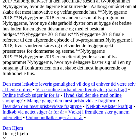
2017 Aalborg henviser til den specifikke sæson af tv-programmet
Nybyggerne, hvor deltagerne konkurrerede i Aalborg-området om at
skabe det mest innovative og velfungerende hus.**Nybyggerne
2018:**Nybyggerne 2018 er en anden sæson af tv-programmet
Nybyggerne, hvor nye deltagerhold dyster om at bygge det bedste
hus inden for en given tidsramme og med et bestemt
budget.**Nybyggerne 2018 finale:**Nybyggerne 2018 finale
refererer til den afgørende episode af tv-programmet Nybyggerne i
2018, hvor vinderen kåres og det vindende byggeprojekt
præsenteres for dommerne og seerne.**Nybyggerne
2019:**Nybyggerne 2019 er en efterfølgende sæson af tv-
programmet Nybyggerne, hvor nye deltagere kaster sig ud i en ny
omgang af konkurrencen om at skabe det mest imponerende og
funktionelle hus.
Den mest letkøbte leveringsmulighed vil dog til enhver tid være selv
at hente ordren
•
Visse online forhandlere frembyder gratis fragt
•
Online indkøb stiger år for år
•
Hvad skal der ske med online
shopping?
•
Mange gange den mest prisbevidste fragtform
•
Desuden den mest prisbevidste fragttype
•
Netkøb vækster kraftigt
•
Indkøb via nettet stiger år for år
•
Vækst i fremtiden sker gennem
internettet
•
Online indkøb stiger år for år
•
Dan Hjem
Del og hjælp