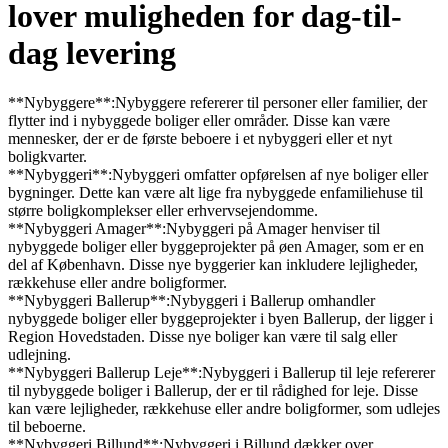
lover muligheden for dag-til-
dag levering
**Nybyggere**:Nybyggere refererer til personer eller familier, der
flytter ind i nybyggede boliger eller områder. Disse kan være
mennesker, der er de første beboere i et nybyggeri eller et nyt
boligkvarter.
**Nybyggeri**:Nybyggeri omfatter opførelsen af nye boliger eller
bygninger. Dette kan være alt lige fra nybyggede enfamiliehuse til
større boligkomplekser eller erhvervsejendomme.
**Nybyggeri Amager**:Nybyggeri på Amager henviser til
nybyggede boliger eller byggeprojekter på øen Amager, som er en
del af København. Disse nye byggerier kan inkludere lejligheder,
rækkehuse eller andre boligformer.
**Nybyggeri Ballerup**:Nybyggeri i Ballerup omhandler
nybyggede boliger eller byggeprojekter i byen Ballerup, der ligger i
Region Hovedstaden. Disse nye boliger kan være til salg eller
udlejning.
**Nybyggeri Ballerup Leje**:Nybyggeri i Ballerup til leje refererer
til nybyggede boliger i Ballerup, der er til rådighed for leje. Disse
kan være lejligheder, rækkehuse eller andre boligformer, som udlejes
til beboerne.
**Nybyggeri Billund**:Nybyggeri i Billund dækker over