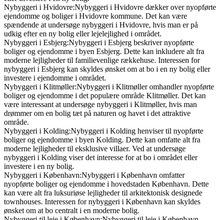
Nybyggeri i Hvidovre:Nybyggeri i Hvidovre dækker over nyopførte
ejendomme og boliger i Hvidovre kommune. Det kan være
spændende at undersøge nybyggeri i Hvidovre, hvis man er på
udkig efter en ny bolig eller lejelejlighed i området.
Nybyggeri i Esbjerg:Nybyggeri i Esbjerg beskriver nyopførte
boliger og ejendomme i byen Esbjerg. Dette kan inkludere alt fra
moderne lejligheder til familievenlige rækkehuse. Interessen for
nybyggeri i Esbjerg kan skyldes ønsket om at bo i en ny bolig eller
investere i ejendomme i området.
Nybyggeri i Klitmøller:Nybyggeri i Klitmøller omhandler nyopførte
boliger og ejendomme i det populære område Klitmøller. Det kan
være interessant at undersøge nybyggeri i Klitmøller, hvis man
drømmer om en bolig tæt på naturen og havet i det attraktive
område.
Nybyggeri i Kolding:Nybyggeri i Kolding henviser til nyopførte
boliger og ejendomme i byen Kolding. Dette kan omfatte alt fra
moderne lejligheder til eksklusive villaer. Ved at undersøge
nybyggeri i Kolding viser det interesse for at bo i området eller
investere i en ny bolig.
Nybyggeri i København:Nybyggeri i København omfatter
nyopførte boliger og ejendomme i hovedstaden København. Dette
kan være alt fra luksuriøse lejligheder til arkitektonisk designede
townhouses. Interessen for nybyggeri i København kan skyldes
ønsket om at bo centralt i en moderne bolig.
Nybyggeri til leje i København:Nybyggeri til leje i København