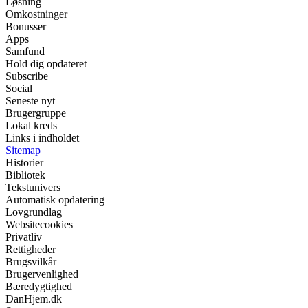
Løsning
Omkostninger
Bonusser
Apps
Samfund
Hold dig opdateret
Subscribe
Social
Seneste nyt
Brugergruppe
Lokal kreds
Links i indholdet
Sitemap
Historier
Bibliotek
Tekstunivers
Automatisk opdatering
Lovgrundlag
Websitecookies
Privatliv
Rettigheder
Brugsvilkår
Brugervenlighed
Bæredygtighed
DanHjem.dk