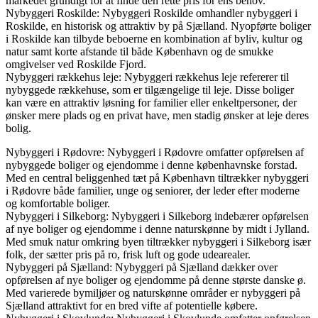
markedet grundigt for at finde den rette pris for ens behov.
Nybyggeri Roskilde: Nybyggeri Roskilde omhandler nybyggeri i
Roskilde, en historisk og attraktiv by på Sjælland. Nyopførte boliger
i Roskilde kan tilbyde beboerne en kombination af byliv, kultur og
natur samt korte afstande til både København og de smukke
omgivelser ved Roskilde Fjord.
Nybyggeri rækkehus leje: Nybyggeri rækkehus leje refererer til
nybyggede rækkehuse, som er tilgængelige til leje. Disse boliger
kan være en attraktiv løsning for familier eller enkeltpersoner, der
ønsker mere plads og en privat have, men stadig ønsker at leje deres
bolig.
Nybyggeri i Rødovre: Nybyggeri i Rødovre omfatter opførelsen af
nybyggede boliger og ejendomme i denne københavnske forstad.
Med en central beliggenhed tæt på København tiltrækker nybyggeri
i Rødovre både familier, unge og seniorer, der leder efter moderne
og komfortable boliger.
Nybyggeri i Silkeborg: Nybyggeri i Silkeborg indebærer opførelsen
af nye boliger og ejendomme i denne naturskønne by midt i Jylland.
Med smuk natur omkring byen tiltrækker nybyggeri i Silkeborg især
folk, der sætter pris på ro, frisk luft og gode udearealer.
Nybyggeri på Sjælland: Nybyggeri på Sjælland dækker over
opførelsen af nye boliger og ejendomme på denne største danske ø.
Med varierede bymiljøer og naturskønne områder er nybyggeri på
Sjælland attraktivt for en bred vifte af potentielle købere.