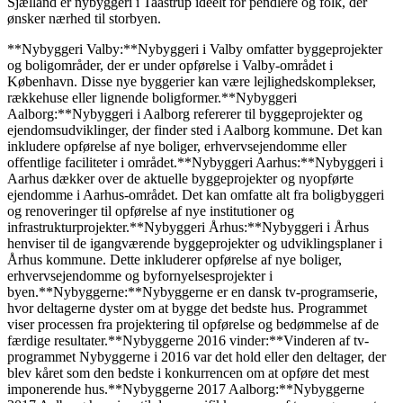
Sjælland er nybyggeri i Taastrup ideelt for pendlere og folk, der
ønsker nærhed til storbyen.
**Nybyggeri Valby:**Nybyggeri i Valby omfatter byggeprojekter
og boligområder, der er under opførelse i Valby-området i
København. Disse nye byggerier kan være lejlighedskomplekser,
rækkehuse eller lignende boligformer.**Nybyggeri
Aalborg:**Nybyggeri i Aalborg refererer til byggeprojekter og
ejendomsudviklinger, der finder sted i Aalborg kommune. Det kan
inkludere opførelse af nye boliger, erhvervsejendomme eller
offentlige faciliteter i området.**Nybyggeri Aarhus:**Nybyggeri i
Aarhus dækker over de aktuelle byggeprojekter og nyopførte
ejendomme i Aarhus-området. Det kan omfatte alt fra boligbyggeri
og renoveringer til opførelse af nye institutioner og
infrastrukturprojekter.**Nybyggeri Århus:**Nybyggeri i Århus
henviser til de igangværende byggeprojekter og udviklingsplaner i
Århus kommune. Dette inkluderer opførelse af nye boliger,
erhvervsejendomme og byfornyelsesprojekter i
byen.**Nybyggerne:**Nybyggerne er en dansk tv-programserie,
hvor deltagerne dyster om at bygge det bedste hus. Programmet
viser processen fra projektering til opførelse og bedømmelse af de
færdige resultater.**Nybyggerne 2016 vinder:**Vinderen af tv-
programmet Nybyggerne i 2016 var det hold eller den deltager, der
blev kåret som den bedste i konkurrencen om at opføre det mest
imponerende hus.**Nybyggerne 2017 Aalborg:**Nybyggerne