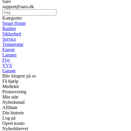
Saro
support@saro.dk
Kategorier
Smart Home
Budget
Sikkerhed
Service
Temperatur
Energi
Lamper
Flyt
VVS
Garage
Bliv klogere på os
Få hjælp
Mediekit
Promovering
Min side
Nyhedsmail
Affiliate
Din historie
Log på
Opret konto
Nyhedsbrevet