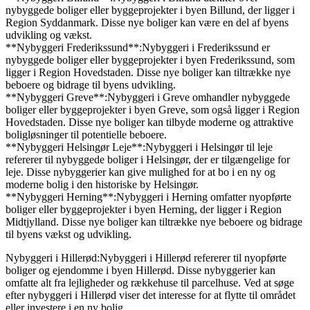
nybyggede boliger eller byggeprojekter i byen Billund, der ligger i
Region Syddanmark. Disse nye boliger kan være en del af byens
udvikling og vækst.
**Nybyggeri Frederikssund**:Nybyggeri i Frederikssund er
nybyggede boliger eller byggeprojekter i byen Frederikssund, som
ligger i Region Hovedstaden. Disse nye boliger kan tiltrække nye
beboere og bidrage til byens udvikling.
**Nybyggeri Greve**:Nybyggeri i Greve omhandler nybyggede
boliger eller byggeprojekter i byen Greve, som også ligger i Region
Hovedstaden. Disse nye boliger kan tilbyde moderne og attraktive
boligløsninger til potentielle beboere.
**Nybyggeri Helsingør Leje**:Nybyggeri i Helsingør til leje
refererer til nybyggede boliger i Helsingør, der er tilgængelige for
leje. Disse nybyggerier kan give mulighed for at bo i en ny og
moderne bolig i den historiske by Helsingør.
**Nybyggeri Herning**:Nybyggeri i Herning omfatter nyopførte
boliger eller byggeprojekter i byen Herning, der ligger i Region
Midtjylland. Disse nye boliger kan tiltrække nye beboere og bidrage
til byens vækst og udvikling.
Nybyggeri i Hillerød:Nybyggeri i Hillerød refererer til nyopførte
boliger og ejendomme i byen Hillerød. Disse nybyggerier kan
omfatte alt fra lejligheder og rækkehuse til parcelhuse. Ved at søge
efter nybyggeri i Hillerød viser det interesse for at flytte til området
eller investere i en ny bolig.