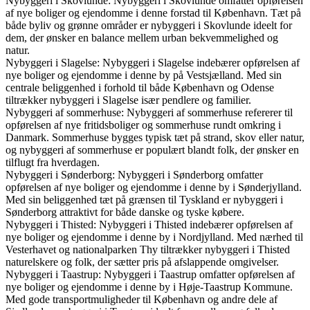
Nybyggeri i Skovlunde: Nybyggeri i Skovlunde omfatter opførelsen
af nye boliger og ejendomme i denne forstad til København. Tæt på
både byliv og grønne områder er nybyggeri i Skovlunde ideelt for
dem, der ønsker en balance mellem urban bekvemmelighed og
natur.
Nybyggeri i Slagelse: Nybyggeri i Slagelse indebærer opførelsen af
nye boliger og ejendomme i denne by på Vestsjælland. Med sin
centrale beliggenhed i forhold til både København og Odense
tiltrækker nybyggeri i Slagelse især pendlere og familier.
Nybyggeri af sommerhuse: Nybyggeri af sommerhuse refererer til
opførelsen af nye fritidsboliger og sommerhuse rundt omkring i
Danmark. Sommerhuse bygges typisk tæt på strand, skov eller natur,
og nybyggeri af sommerhuse er populært blandt folk, der ønsker en
tilflugt fra hverdagen.
Nybyggeri i Sønderborg: Nybyggeri i Sønderborg omfatter
opførelsen af nye boliger og ejendomme i denne by i Sønderjylland.
Med sin beliggenhed tæt på grænsen til Tyskland er nybyggeri i
Sønderborg attraktivt for både danske og tyske købere.
Nybyggeri i Thisted: Nybyggeri i Thisted indebærer opførelsen af
nye boliger og ejendomme i denne by i Nordjylland. Med nærhed til
Vesterhavet og nationalparken Thy tiltrækker nybyggeri i Thisted
naturelskere og folk, der sætter pris på afslappende omgivelser.
Nybyggeri i Taastrup: Nybyggeri i Taastrup omfatter opførelsen af
nye boliger og ejendomme i denne by i Høje-Taastrup Kommune.
Med gode transportmuligheder til København og andre dele af