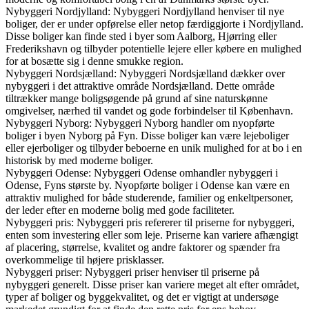
Nybyggeri Nordjylland: Nybyggeri Nordjylland henviser til nye
boliger, der er under opførelse eller netop færdiggjorte i Nordjylland.
Disse boliger kan finde sted i byer som Aalborg, Hjørring eller
Frederikshavn og tilbyder potentielle lejere eller købere en mulighed
for at bosætte sig i denne smukke region.
Nybyggeri Nordsjælland: Nybyggeri Nordsjælland dækker over
nybyggeri i det attraktive område Nordsjælland. Dette område
tiltrækker mange boligsøgende på grund af sine naturskønne
omgivelser, nærhed til vandet og gode forbindelser til København.
Nybyggeri Nyborg: Nybyggeri Nyborg handler om nyopførte
boliger i byen Nyborg på Fyn. Disse boliger kan være lejeboliger
eller ejerboliger og tilbyder beboerne en unik mulighed for at bo i en
historisk by med moderne boliger.
Nybyggeri Odense: Nybyggeri Odense omhandler nybyggeri i
Odense, Fyns største by. Nyopførte boliger i Odense kan være en
attraktiv mulighed for både studerende, familier og enkeltpersoner,
der leder efter en moderne bolig med gode faciliteter.
Nybyggeri pris: Nybyggeri pris refererer til priserne for nybyggeri,
enten som investering eller som leje. Priserne kan variere afhængigt
af placering, størrelse, kvalitet og andre faktorer og spænder fra
overkommelige til højere prisklasser.
Nybyggeri priser: Nybyggeri priser henviser til priserne på
nybyggeri generelt. Disse priser kan variere meget alt efter området,
typer af boliger og byggekvalitet, og det er vigtigt at undersøge