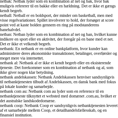
netbak: Netbak lyder som en kombination af net og bak, hvor bak
muligvis refererer til en bakke eller en hældning. Det er ikke et gængs
kendt begreb.
netball: Netball er en boldsport, der minder om basketball, men med
visse regelvariationer. Spillet involverer to hold, der forsøger at score
point ved at kaste bolden gennem en ring på modstanderens
banehalvdel.
netban: Netban lyder som en kombination af net og ban, hvilket kunne
indikere en sport eller en aktivitet, der foregår på en bane med et net.
Det er ikke et velkendt begreb.
netbank: En netbank er en online bankplatform, hvor kunder kan
administrere deres økonomiske transaktioner, betalinger, overførsler og
meget mere via internettet.
netbank al: Netbank al er ikke et kendt begreb eller en eksisterende
tjeneste. Det forekommer som en kombination af netbank og al, som
ikke giver nogen klar betydning.
netbank andelskassen: Netbank Andelskassen henviser sandsynligvis
til netbanktjenesten tilbudt af Andelskassen, en dansk bank med fokus
på lokale kunder og samarbejde.
netbank com au: Netbank com au lyder som en reference til en
netbanktjeneste tilknyttet et websted med domænet .com.au, hvilket er
det australske landskodedomæne.
netbank coop: Netbank Coop er sandsynligvis netbanktjenesten leveret
af et samarbejde mellem Coop, et detailhandelsfællesskab, og en
finansiel institution.