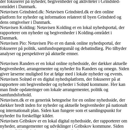
der fokuserer på nyheder, begivenheder og aktiviteter i Grindsted-
området i Danmark.
Netavisen Grindsted.dk: Netavisen Grindsted.dk er den online
platform for nyheder og information relateret til byen Grindsted og
dens omgivelser i Danmark.
Netavisen Kolding: Netavisen Kolding er en lokal nyhedsportal, der
rapporterer om nyheder og begivenheder i Kolding-området i
Danmark.
Netavisen Pio: Netavisen Pio er en dansk online nyhedsportal, der
fokuserer på politik, samfundsspørgsmål og debatindlæg. Pio tilbyder
analyser og perspektiver på aktuelle emner.
Netavisen Randers er en lokal online nyhedsside, der dækker aktuelle
begivenheder, arrangementer og nyheder fra Randers og omegn. Siden
giver læserne mulighed for at følge med i lokale nyheder og events.
Netavisen Solrød er en digital nyhedsplatform, der fokuserer på at
rapportere om begivenheder og nyheder i Solrød kommune. Her kan
man finde opdateringer om lokale arrangementer, politik og
samfundsforhold.
Netavisen.dk er en generisk betegnelse for en online nyhedsside, der
dækker bredt inden for nyheder og aktuelle begivenheder på nationalt
og internationalt plan. Siden kan fungere som et samlingspunkt for
nyheder fra forskellige kilder.
Netavisen Gribskov er en lokal digital nyhedsside, der rapporterer om
nyheder, arrangementer og udviklinger i Gribskov kommune. Siden