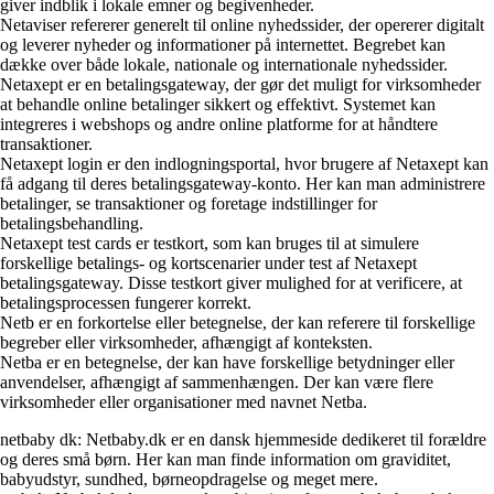
giver indblik i lokale emner og begivenheder.
Netaviser refererer generelt til online nyhedssider, der opererer digitalt
og leverer nyheder og informationer på internettet. Begrebet kan
dække over både lokale, nationale og internationale nyhedssider.
Netaxept er en betalingsgateway, der gør det muligt for virksomheder
at behandle online betalinger sikkert og effektivt. Systemet kan
integreres i webshops og andre online platforme for at håndtere
transaktioner.
Netaxept login er den indlogningsportal, hvor brugere af Netaxept kan
få adgang til deres betalingsgateway-konto. Her kan man administrere
betalinger, se transaktioner og foretage indstillinger for
betalingsbehandling.
Netaxept test cards er testkort, som kan bruges til at simulere
forskellige betalings- og kortscenarier under test af Netaxept
betalingsgateway. Disse testkort giver mulighed for at verificere, at
betalingsprocessen fungerer korrekt.
Netb er en forkortelse eller betegnelse, der kan referere til forskellige
begreber eller virksomheder, afhængigt af konteksten.
Netba er en betegnelse, der kan have forskellige betydninger eller
anvendelser, afhængigt af sammenhængen. Der kan være flere
virksomheder eller organisationer med navnet Netba.
netbaby dk: Netbaby.dk er en dansk hjemmeside dedikeret til forældre
og deres små børn. Her kan man finde information om graviditet,
babyudstyr, sundhed, børneopdragelse og meget mere.