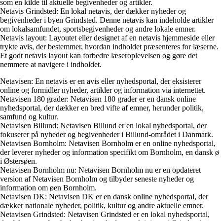
som en kilde til aktuelle begivenheder og artikler.
Netavis Grindsted: En lokal netavis, der dækker nyheder og
begivenheder i byen Grindsted. Denne netavis kan indeholde artikler
om lokalsamfundet, sportsbegivenheder og andre lokale emner.
Netavis layout: Layoutet eller designet af en netavis hjemmeside eller
trykte avis, der bestemmer, hvordan indholdet præsenteres for læserne.
Et godt netavis layout kan forbedre læseroplevelsen og gøre det
nemmere at navigere i indholdet.
Netavisen: En netavis er en avis eller nyhedsportal, der eksisterer
online og formidler nyheder, artikler og information via internettet.
Netavisen 180 grader: Netavisen 180 grader er en dansk online
nyhedsportal, der dækker en bred vifte af emner, herunder politik,
samfund og kultur.
Netavisen Billund: Netavisen Billund er en lokal nyhedsportal, der
fokuserer på nyheder og begivenheder i Billund-området i Danmark.
Netavisen Bornholm: Netavisen Bornholm er en online nyhedsportal,
der leverer nyheder og information specifikt om Bornholm, en dansk ø
i Østersøen.
Netavisen Bornholm nu: Netavisen Bornholm nu er en opdateret
version af Netavisen Bornholm og tilbyder seneste nyheder og
information om øen Bornholm.
Netavisen DK: Netavisen DK er en dansk online nyhedsportal, der
dækker nationale nyheder, politik, kultur og andre aktuelle emner.
Netavisen Grindsted: Netavisen Grindsted er en lokal nyhedsportal,