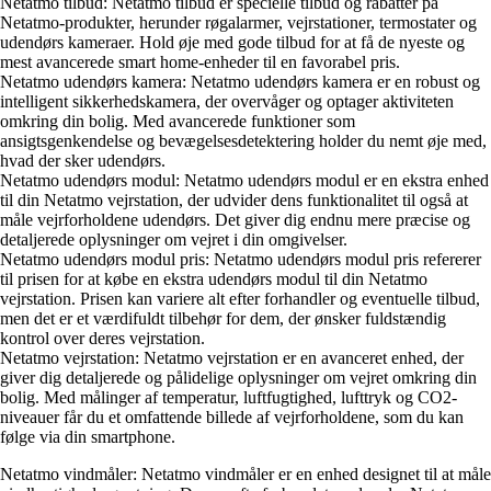
Netatmo tilbud: Netatmo tilbud er specielle tilbud og rabatter på
Netatmo-produkter, herunder røgalarmer, vejrstationer, termostater og
udendørs kameraer. Hold øje med gode tilbud for at få de nyeste og
mest avancerede smart home-enheder til en favorabel pris.
Netatmo udendørs kamera: Netatmo udendørs kamera er en robust og
intelligent sikkerhedskamera, der overvåger og optager aktiviteten
omkring din bolig. Med avancerede funktioner som
ansigtsgenkendelse og bevægelsesdetektering holder du nemt øje med,
hvad der sker udendørs.
Netatmo udendørs modul: Netatmo udendørs modul er en ekstra enhed
til din Netatmo vejrstation, der udvider dens funktionalitet til også at
måle vejrforholdene udendørs. Det giver dig endnu mere præcise og
detaljerede oplysninger om vejret i din omgivelser.
Netatmo udendørs modul pris: Netatmo udendørs modul pris refererer
til prisen for at købe en ekstra udendørs modul til din Netatmo
vejrstation. Prisen kan variere alt efter forhandler og eventuelle tilbud,
men det er et værdifuldt tilbehør for dem, der ønsker fuldstændig
kontrol over deres vejrstation.
Netatmo vejrstation: Netatmo vejrstation er en avanceret enhed, der
giver dig detaljerede og pålidelige oplysninger om vejret omkring din
bolig. Med målinger af temperatur, luftfugtighed, lufttryk og CO2-
niveauer får du et omfattende billede af vejrforholdene, som du kan
følge via din smartphone.
Netatmo vindmåler: Netatmo vindmåler er en enhed designet til at måle