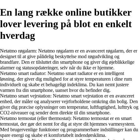
En lang række online butikker
lover levering på blot en enkelt
hverdag
Netatmo røgalarm: Netatmo røgalarm er en avanceret røgalarm, der er
designet til at give pålidelig beskyttelse mod røgudvikling og
brandfare. Den er tilsluttet din smartphone og giver dig øjeblikkelige
alarmer og statusopdateringer, selv når du ikke er hjemme.
Netatmo smart radiator: Netatmo smart radiator er en intelligent
løsning, der giver dig mulighed for at styre temperaturen i dine rum
individuelt og skabe et behageligt indeklima. Du kan nemt justere
varmen fra din smartphone, uanset hvor du befinder dig.
Netatmo smart vejrstation: Netatmo smart vejrstation er en avanceret
enhed, der måler og analyserer vejrforholdene omkring din bolig. Den
giver dig præcise oplysninger om temperatur, luftfugtighed, lufttryk og
CO2-niveauer og sender dem direkte til din smartphone.
Netatmo termostat (eller thermostat): Netatmo termostat er en smart
termostat, der gør det nemt for dig at styre dit hjemmes varmesystem.
Med brugervenlige funktioner og programmerbare indstillinger kan du
spare energi og skabe et komfortabelt indendørsklima.