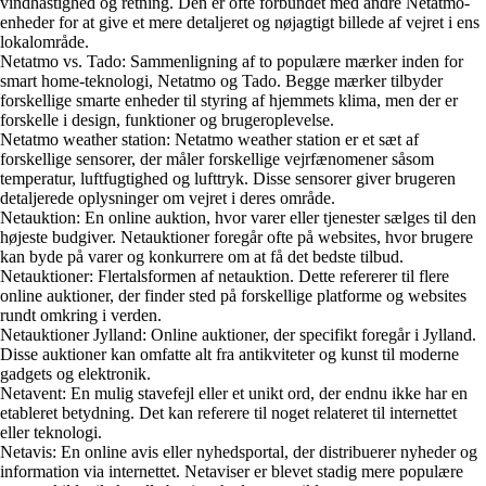
vindhastighed og retning. Den er ofte forbundet med andre Netatmo-
enheder for at give et mere detaljeret og nøjagtigt billede af vejret i ens
lokalområde.
Netatmo vs. Tado: Sammenligning af to populære mærker inden for
smart home-teknologi, Netatmo og Tado. Begge mærker tilbyder
forskellige smarte enheder til styring af hjemmets klima, men der er
forskelle i design, funktioner og brugeroplevelse.
Netatmo weather station: Netatmo weather station er et sæt af
forskellige sensorer, der måler forskellige vejrfænomener såsom
temperatur, luftfugtighed og lufttryk. Disse sensorer giver brugeren
detaljerede oplysninger om vejret i deres område.
Netauktion: En online auktion, hvor varer eller tjenester sælges til den
højeste budgiver. Netauktioner foregår ofte på websites, hvor brugere
kan byde på varer og konkurrere om at få det bedste tilbud.
Netauktioner: Flertalsformen af netauktion. Dette refererer til flere
online auktioner, der finder sted på forskellige platforme og websites
rundt omkring i verden.
Netauktioner Jylland: Online auktioner, der specifikt foregår i Jylland.
Disse auktioner kan omfatte alt fra antikviteter og kunst til moderne
gadgets og elektronik.
Netavent: En mulig stavefejl eller et unikt ord, der endnu ikke har en
etableret betydning. Det kan referere til noget relateret til internettet
eller teknologi.
Netavis: En online avis eller nyhedsportal, der distribuerer nyheder og
information via internettet. Netaviser er blevet stadig mere populære