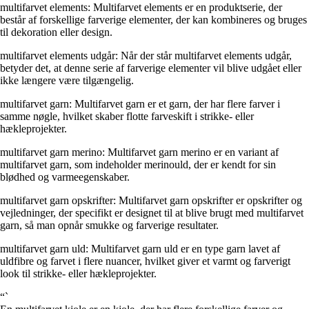
multifarvet elements: Multifarvet elements er en produktserie, der
består af forskellige farverige elementer, der kan kombineres og bruges
til dekoration eller design.
multifarvet elements udgår: Når der står multifarvet elements udgår,
betyder det, at denne serie af farverige elementer vil blive udgået eller
ikke længere være tilgængelig.
multifarvet garn: Multifarvet garn er et garn, der har flere farver i
samme nøgle, hvilket skaber flotte farveskift i strikke- eller
hækleprojekter.
multifarvet garn merino: Multifarvet garn merino er en variant af
multifarvet garn, som indeholder merinould, der er kendt for sin
blødhed og varmeegenskaber.
multifarvet garn opskrifter: Multifarvet garn opskrifter er opskrifter og
vejledninger, der specifikt er designet til at blive brugt med multifarvet
garn, så man opnår smukke og farverige resultater.
multifarvet garn uld: Multifarvet garn uld er en type garn lavet af
uldfibre og farvet i flere nuancer, hvilket giver et varmt og farverigt
look til strikke- eller hækleprojekter.
“`