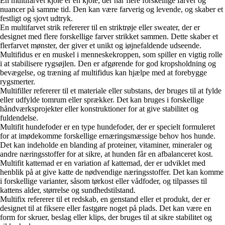
En multifarvet kjole er en kjole, der har flere forskellige farver og
nuancer på samme tid. Den kan være farverig og levende, og skaber et
festligt og sjovt udtryk.
En multifarvet strik refererer til en striktrøje eller sweater, der er
designet med flere forskellige farver strikket sammen. Dette skaber et
flerfarvet mønster, der giver et unikt og iøjnefaldende udseende.
Multifidus er en muskel i menneskekroppen, som spiller en vigtig rolle
i at stabilisere rygsøjlen. Den er afgørende for god kropsholdning og
bevægelse, og træning af multifidus kan hjælpe med at forebygge
rygsmerter.
Multifiller refererer til et materiale eller substans, der bruges til at fylde
eller udfylde tomrum eller sprækker. Det kan bruges i forskellige
håndværksprojekter eller konstruktioner for at give stabilitet og
fuldendelse.
Multifit hundefoder er en type hundefoder, der er specielt formuleret
for at imødekomme forskellige ernæringsmæssige behov hos hunde.
Det kan indeholde en blanding af proteiner, vitaminer, mineraler og
andre næringsstoffer for at sikre, at hunden får en afbalanceret kost.
Multifit kattemad er en variation af kattemad, der er udviklet med
henblik på at give katte de nødvendige næringsstoffer. Det kan komme
i forskellige varianter, såsom tørkost eller vådfoder, og tilpasses til
kattens alder, størrelse og sundhedstilstand.
Multifix refererer til et redskab, en genstand eller et produkt, der er
designet til at fiksere eller fastgøre noget på plads. Det kan være en
form for skruer, beslag eller klips, der bruges til at sikre stabilitet og