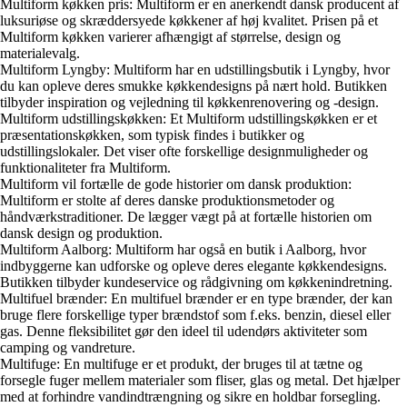
Multiform køkken pris: Multiform er en anerkendt dansk producent af
luksuriøse og skræddersyede køkkener af høj kvalitet. Prisen på et
Multiform køkken varierer afhængigt af størrelse, design og
materialevalg.
Multiform Lyngby: Multiform har en udstillingsbutik i Lyngby, hvor
du kan opleve deres smukke køkkendesigns på nært hold. Butikken
tilbyder inspiration og vejledning til køkkenrenovering og -design.
Multiform udstillingskøkken: Et Multiform udstillingskøkken er et
præsentationskøkken, som typisk findes i butikker og
udstillingslokaler. Det viser ofte forskellige designmuligheder og
funktionaliteter fra Multiform.
Multiform vil fortælle de gode historier om dansk produktion:
Multiform er stolte af deres danske produktionsmetoder og
håndværkstraditioner. De lægger vægt på at fortælle historien om
dansk design og produktion.
Multiform Aalborg: Multiform har også en butik i Aalborg, hvor
indbyggerne kan udforske og opleve deres elegante køkkendesigns.
Butikken tilbyder kundeservice og rådgivning om køkkenindretning.
Multifuel brænder: En multifuel brænder er en type brænder, der kan
bruge flere forskellige typer brændstof som f.eks. benzin, diesel eller
gas. Denne fleksibilitet gør den ideel til udendørs aktiviteter som
camping og vandreture.
Multifuge: En multifuge er et produkt, der bruges til at tætne og
forsegle fuger mellem materialer som fliser, glas og metal. Det hjælper
med at forhindre vandindtrængning og sikre en holdbar forsegling.