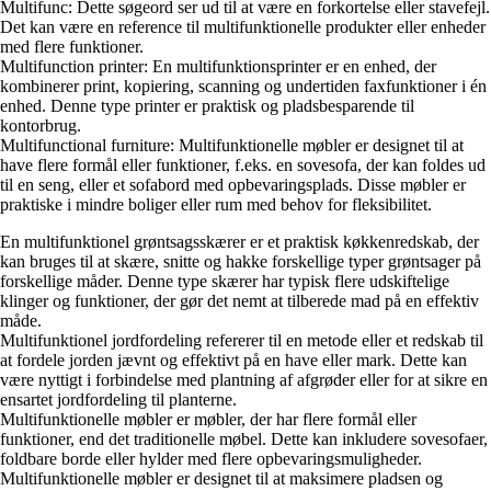
Multifunc: Dette søgeord ser ud til at være en forkortelse eller stavefejl.
Det kan være en reference til multifunktionelle produkter eller enheder
med flere funktioner.
Multifunction printer: En multifunktionsprinter er en enhed, der
kombinerer print, kopiering, scanning og undertiden faxfunktioner i én
enhed. Denne type printer er praktisk og pladsbesparende til
kontorbrug.
Multifunctional furniture: Multifunktionelle møbler er designet til at
have flere formål eller funktioner, f.eks. en sovesofa, der kan foldes ud
til en seng, eller et sofabord med opbevaringsplads. Disse møbler er
praktiske i mindre boliger eller rum med behov for fleksibilitet.
En multifunktionel grøntsagsskærer er et praktisk køkkenredskab, der
kan bruges til at skære, snitte og hakke forskellige typer grøntsager på
forskellige måder. Denne type skærer har typisk flere udskiftelige
klinger og funktioner, der gør det nemt at tilberede mad på en effektiv
måde.
Multifunktionel jordfordeling refererer til en metode eller et redskab til
at fordele jorden jævnt og effektivt på en have eller mark. Dette kan
være nyttigt i forbindelse med plantning af afgrøder eller for at sikre en
ensartet jordfordeling til planterne.
Multifunktionelle møbler er møbler, der har flere formål eller
funktioner, end det traditionelle møbel. Dette kan inkludere sovesofaer,
foldbare borde eller hylder med flere opbevaringsmuligheder.
Multifunktionelle møbler er designet til at maksimere pladsen og