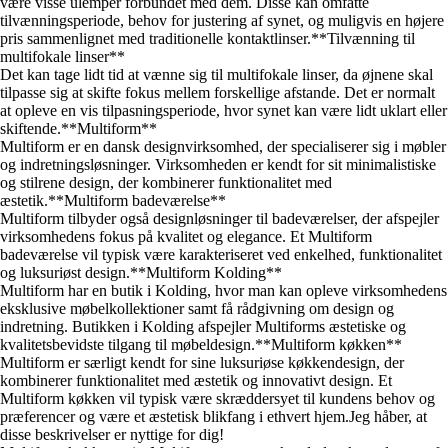
være visse ulemper forbundet med dem. Disse kan omfatte
tilvænningsperiode, behov for justering af synet, og muligvis en højere
pris sammenlignet med traditionelle kontaktlinser.**Tilvænning til
multifokale linser**
Det kan tage lidt tid at vænne sig til multifokale linser, da øjnene skal
tilpasse sig at skifte fokus mellem forskellige afstande. Det er normalt
at opleve en vis tilpasningsperiode, hvor synet kan være lidt uklart eller
skiftende.**Multiform**
Multiform er en dansk designvirksomhed, der specialiserer sig i møbler
og indretningsløsninger. Virksomheden er kendt for sit minimalistiske
og stilrene design, der kombinerer funktionalitet med
æstetik.**Multiform badeværelse**
Multiform tilbyder også designløsninger til badeværelser, der afspejler
virksomhedens fokus på kvalitet og elegance. Et Multiform
badeværelse vil typisk være karakteriseret ved enkelhed, funktionalitet
og luksuriøst design.**Multiform Kolding**
Multiform har en butik i Kolding, hvor man kan opleve virksomhedens
eksklusive møbelkollektioner samt få rådgivning om design og
indretning. Butikken i Kolding afspejler Multiforms æstetiske og
kvalitetsbevidste tilgang til møbeldesign.**Multiform køkken**
Multiform er særligt kendt for sine luksuriøse køkkendesign, der
kombinerer funktionalitet med æstetik og innovativt design. Et
Multiform køkken vil typisk være skræddersyet til kundens behov og
præferencer og være et æstetisk blikfang i ethvert hjem.Jeg håber, at
disse beskrivelser er nyttige for dig!