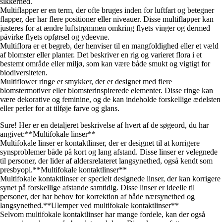
sikkerhed.
Multiflapper er en term, der ofte bruges inden for luftfart og betegner
flapper, der har flere positioner eller niveauer. Disse multiflapper kan
justeres for at ændre luftstrømmen omkring flyets vinger og dermed
påvirke flyets opførsel og ydeevne.
Multiflora er et begreb, der henviser til en mangfoldighed eller et væld
af blomster eller planter. Det beskriver en rig og varieret flora i et
bestemt område eller miljø, som kan være både smukt og vigtigt for
biodiversiteten.
Multiflower ringe er smykker, der er designet med flere
blomstermotiver eller blomsterinspirerede elementer. Disse ringe kan
være dekorative og feminine, og de kan indeholde forskellige ædelsten
eller perler for at tilføje farve og glans.
Sure! Her er en detaljeret beskrivelse af hvert af de søgeord, du har
angivet:**Multifokale linser**
Multifokale linser er kontaktlinser, der er designet til at korrigere
synsproblemer både på kort og lang afstand. Disse linser er velegnede
til personer, der lider af aldersrelateret langsynethed, også kendt som
presbyopi.**Multifokale kontaktlinser**
Multifokale kontaktlinser er specielt designede linser, der kan korrigere
synet på forskellige afstande samtidig. Disse linser er ideelle til
personer, der har behov for korrektion af både nærsynethed og
langsynethed.**Ulemper ved multifokale kontaktlinser**
Selvom multifokale kontaktlinser har mange fordele, kan der også