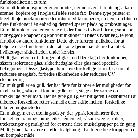
funktionaliteten i et rum.
En multifunktionsprinter er en printer, der ud over at printe også kan
scanne, kopiere og i nogle tilfælde sende fax. Denne type printer er
ideel til hjemmekontorer eller mindre virksomheder, da den kombinerer
flere funktioner i én enhed og dermed sparer plads og omkostninger.
Et multifunktionsrat er en type rat, der findes i visse biler og som har
indbyggede knapper og kontrolfunktioner til bilens lydanlæg, telefon,
fartpilot og andre funktioner. Dette giver føreren mulighed for at
betjene disse funktioner uden at skulle fjerne hænderne fra rattet,
hvilket øger sikkerheden under kørslen.
Multiglas refererer til brugen af ​​glas med flere lag eller funktioner,
såsom isolerende glas, sikkerhedsglas eller glas med specielle
belægninger. Disse glastyper kan have forskellige formål, såsom at
reducere energitab, forbedre sikkerheden eller reducere UV-
eksponering.
En multigrill er en grill, der har flere funktioner eller muligheder for
madlavning, såsom at kunne grille, riste, stege eller varme op
forskellige typer mad. Denne type grill giver brugeren fleksibilitet til at
tilberede forskellige retter samtidig eller skifte mellem forskellige
tilberedningsmetoder.
En multigym er et træningsudstyr, der typisk kombinerer flere
forskellige træningsmuligheder i én enhed, såsom vægte, kabler,
trækstænger og mulighed for at træne flere muskelgrupper på én gang.
Multigymen kan være en effektiv løsning til at træne hele kroppen på
en kompakt måde.