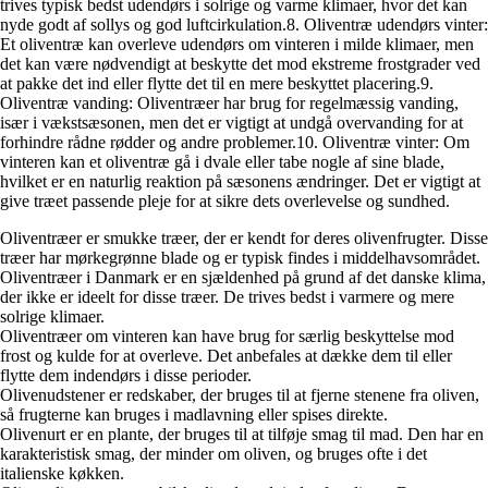
trives typisk bedst udendørs i solrige og varme klimaer, hvor det kan
nyde godt af sollys og god luftcirkulation.8. Oliventræ udendørs vinter:
Et oliventræ kan overleve udendørs om vinteren i milde klimaer, men
det kan være nødvendigt at beskytte det mod ekstreme frostgrader ved
at pakke det ind eller flytte det til en mere beskyttet placering.9.
Oliventræ vanding: Oliventræer har brug for regelmæssig vanding,
især i vækstsæsonen, men det er vigtigt at undgå overvanding for at
forhindre rådne rødder og andre problemer.10. Oliventræ vinter: Om
vinteren kan et oliventræ gå i dvale eller tabe nogle af sine blade,
hvilket er en naturlig reaktion på sæsonens ændringer. Det er vigtigt at
give træet passende pleje for at sikre dets overlevelse og sundhed.
Oliventræer er smukke træer, der er kendt for deres olivenfrugter. Disse
træer har mørkegrønne blade og er typisk findes i middelhavsområdet.
Oliventræer i Danmark er en sjældenhed på grund af det danske klima,
der ikke er ideelt for disse træer. De trives bedst i varmere og mere
solrige klimaer.
Oliventræer om vinteren kan have brug for særlig beskyttelse mod
frost og kulde for at overleve. Det anbefales at dække dem til eller
flytte dem indendørs i disse perioder.
Olivenudstener er redskaber, der bruges til at fjerne stenene fra oliven,
så frugterne kan bruges i madlavning eller spises direkte.
Olivenurt er en plante, der bruges til at tilføje smag til mad. Den har en
karakteristisk smag, der minder om oliven, og bruges ofte i det
italienske køkken.