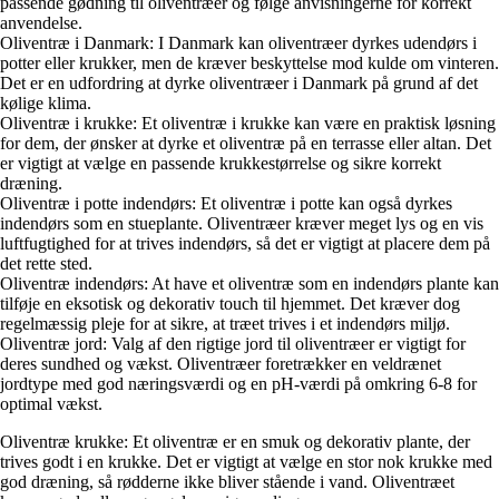
passende gødning til oliventræer og følge anvisningerne for korrekt
anvendelse.
Oliventræ i Danmark: I Danmark kan oliventræer dyrkes udendørs i
potter eller krukker, men de kræver beskyttelse mod kulde om vinteren.
Det er en udfordring at dyrke oliventræer i Danmark på grund af det
kølige klima.
Oliventræ i krukke: Et oliventræ i krukke kan være en praktisk løsning
for dem, der ønsker at dyrke et oliventræ på en terrasse eller altan. Det
er vigtigt at vælge en passende krukkestørrelse og sikre korrekt
dræning.
Oliventræ i potte indendørs: Et oliventræ i potte kan også dyrkes
indendørs som en stueplante. Oliventræer kræver meget lys og en vis
luftfugtighed for at trives indendørs, så det er vigtigt at placere dem på
det rette sted.
Oliventræ indendørs: At have et oliventræ som en indendørs plante kan
tilføje en eksotisk og dekorativ touch til hjemmet. Det kræver dog
regelmæssig pleje for at sikre, at træet trives i et indendørs miljø.
Oliventræ jord: Valg af den rigtige jord til oliventræer er vigtigt for
deres sundhed og vækst. Oliventræer foretrækker en veldrænet
jordtype med god næringsværdi og en pH-værdi på omkring 6-8 for
optimal vækst.
Oliventræ krukke: Et oliventræ er en smuk og dekorativ plante, der
trives godt i en krukke. Det er vigtigt at vælge en stor nok krukke med
god dræning, så rødderne ikke bliver stående i vand. Oliventræet