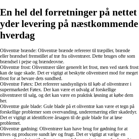
En hel del forretninger på nettet
yder levering på næstkommende
hverdag
Oliventræ brænde: Oliventræ brænde refererer til træpiller, brænde
eller brændsel fremstillet af træ fra oliventræer. Dette bruges ofte som
brændsel i pejse og brændeovne.
Oliventræ frost: Oliventræer tåler generelt let frost, men ved stærk frost
kan de tage skade. Det er vigtigt at beskytte oliventræet mod for meget
frost for at bevare dets sundhed.
Oliventræ Føtex: Det refererer sandsynligvis til køb af oliventræer i
supermarkedet Føtex. Der kan være et udvalg af forskellige
oliventræer til salg, og det kan være en praktisk løsning at købe dem
her.
Oliventræ gule blade: Gule blade på et oliventræ kan være et tegn på
forskellige problemer som overvanding, underernæring eller skadedyr.
Det er vigtigt at identificere årsagen til de gule blade for at løse
problemet.
Oliventræ gødning: Oliventræer kan have brug for gødning for at
trives og producere sundt løv og frugt. Det er vigtigt at vælge en