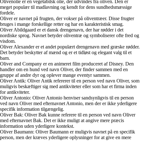
Olivenolie er en vegetabilsk olie, der udvindes fra oliven. Den er
meget populær til madlavning og kendt for dens sundhedsmæssige
fordele.
Oliver er navnet på frugten, der vokser på oliventræer. Disse frugter
bruges i mange forskellige retter og har en karakteristisk smag.
Oliver Abildgaard er et dansk drengenavn, der har rødder i det
nordiske sprog. Navnet betyder oliventræ og symboliserer ofte fred og
visdom.
Oliver Alexander er et andet populært drengenavn med græske rødder.
Det betyder beskytter af mænd og er et tidløst og elegant valg til et
barn.
Oliver and Company er en animeret film produceret af Disney. Den
handler om en hund ved navn Oliver, der finder sammen med en
gruppe af andre dyr og oplever mange eventyr sammen.
Oliver Antik: Oliver Antik refererer til en person ved navn Oliver, som
muligvis beskæftiger sig med antikviteter eller som har et firma inden
for antikviteter.
Oliver Antonio: Oliver Antonio henviser sandsynligvis til en person
ved navn Oliver med efternavnet Antonio, men der er ikke yderligere
specifik information tilgængelig.
Oliver Bak: Oliver Bak kunne referere til en person ved navn Oliver
med efternavnet Bak. Det er ikke muligt at angive mere præcis
information uden yderligere kontekst.
Oliver Baumann: Oliver Baumann er muligvis navnet på en specifik
person, men der kræves yderligere oplysninger for at give en mere