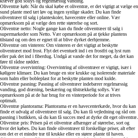
kræver god sollys og regelmæssig vanding.
Oliventræ køb: Når du skal købe et oliventræ, er det vigtigt at vælge en
sund plante med tæt løv og ingen synlige skader. Du kan finde
oliventræer til salg i planteskoler, havecentre eller online. Vær
opmærksom på at vælge den rette størrelse og sort.
Oliventræ netto: Nogle gange kan du finde oliventræer til salg i
supermarkeder som Netto. Vær opmærksom på at tjekke plantens
tilstand og om den er egnet til at blive dyrket derhjemme.
Oliventræ om vinteren: Om vinteren er det vigtigt at beskytte
oliventræet mod frost. Flyt det eventuelt ind i en frostfri og lyst rum
eller pak det ind i fiberdug. Undgå at vande det for meget, da det kan
føre til rådne rødder.
Oliventræ overvintring: Overvintring af oliventræer er vigtigt, især i
køligere klimaer. Du kan bruge en stor krukke og isolerende materiale
som halm eller bobleplast for at beskytte planten mod kulde.
Oliventræ pasning: Pasning af oliventræer indebærer regelmæssig
vanding, god dræning, beskæring og tilstrækkelig sollys. Vær
opmærksom på at de har brug for en vinterperiode for at trives
optimalt.
Oliventræ plantorama: Plantorama er en havecenterkæde, hvor du kan
finde et udvalg af oliventræer til salg. Du kan få vejledning og råd om
pasning i butikken, så du kan få succes med at dyrke dit eget oliventræ.
Oliventræ pris: Prisen på et oliventræ afhænger af størrelse, sort og
hvor det købes. Du kan finde oliventræer til forskellige priser, alt efter
om det er et mindre træ til krukke eller en større plante til haven.