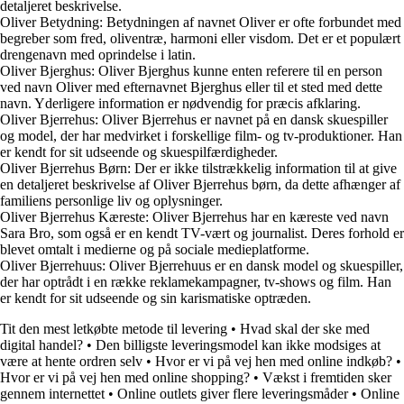
detaljeret beskrivelse.
Oliver Betydning: Betydningen af navnet Oliver er ofte forbundet med
begreber som fred, oliventræ, harmoni eller visdom. Det er et populært
drengenavn med oprindelse i latin.
Oliver Bjerghus: Oliver Bjerghus kunne enten referere til en person
ved navn Oliver med efternavnet Bjerghus eller til et sted med dette
navn. Yderligere information er nødvendig for præcis afklaring.
Oliver Bjerrehus: Oliver Bjerrehus er navnet på en dansk skuespiller
og model, der har medvirket i forskellige film- og tv-produktioner. Han
er kendt for sit udseende og skuespilfærdigheder.
Oliver Bjerrehus Børn: Der er ikke tilstrækkelig information til at give
en detaljeret beskrivelse af Oliver Bjerrehus børn, da dette afhænger af
familiens personlige liv og oplysninger.
Oliver Bjerrehus Kæreste: Oliver Bjerrehus har en kæreste ved navn
Sara Bro, som også er en kendt TV-vært og journalist. Deres forhold er
blevet omtalt i medierne og på sociale medieplatforme.
Oliver Bjerrehuus: Oliver Bjerrehuus er en dansk model og skuespiller,
der har optrådt i en række reklamekampagner, tv-shows og film. Han
er kendt for sit udseende og sin karismatiske optræden.
Tit den mest letkøbte metode til levering
•
Hvad skal der ske med
digital handel?
•
Den billigste leveringsmodel kan ikke modsiges at
være at hente ordren selv
•
Hvor er vi på vej hen med online indkøb?
•
Hvor er vi på vej hen med online shopping?
•
Vækst i fremtiden sker
gennem internettet
•
Online outlets giver flere leveringsmåder
•
Online