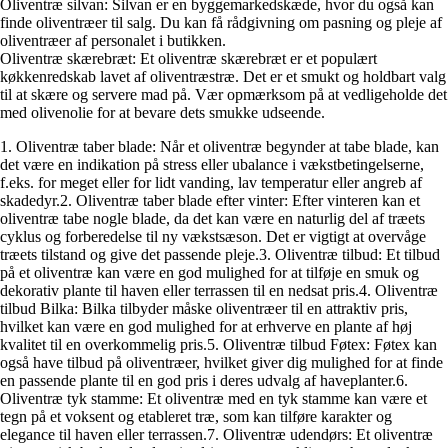
Oliventræ silvan: Silvan er en byggemarkedskæde, hvor du også kan
finde oliventræer til salg. Du kan få rådgivning om pasning og pleje af
oliventræer af personalet i butikken.
Oliventræ skærebræt: Et oliventræ skærebræt er et populært
køkkenredskab lavet af oliventræstræ. Det er et smukt og holdbart valg
til at skære og servere mad på. Vær opmærksom på at vedligeholde det
med olivenolie for at bevare dets smukke udseende.
1. Oliventræ taber blade: Når et oliventræ begynder at tabe blade, kan
det være en indikation på stress eller ubalance i vækstbetingelserne,
f.eks. for meget eller for lidt vanding, lav temperatur eller angreb af
skadedyr.2. Oliventræ taber blade efter vinter: Efter vinteren kan et
oliventræ tabe nogle blade, da det kan være en naturlig del af træets
cyklus og forberedelse til ny vækstsæson. Det er vigtigt at overvåge
træets tilstand og give det passende pleje.3. Oliventræ tilbud: Et tilbud
på et oliventræ kan være en god mulighed for at tilføje en smuk og
dekorativ plante til haven eller terrassen til en nedsat pris.4. Oliventræ
tilbud Bilka: Bilka tilbyder måske oliventræer til en attraktiv pris,
hvilket kan være en god mulighed for at erhverve en plante af høj
kvalitet til en overkommelig pris.5. Oliventræ tilbud Føtex: Føtex kan
også have tilbud på oliventræer, hvilket giver dig mulighed for at finde
en passende plante til en god pris i deres udvalg af haveplanter.6.
Oliventræ tyk stamme: Et oliventræ med en tyk stamme kan være et
tegn på et voksent og etableret træ, som kan tilføre karakter og
elegance til haven eller terrassen.7. Oliventræ udendørs: Et oliventræ