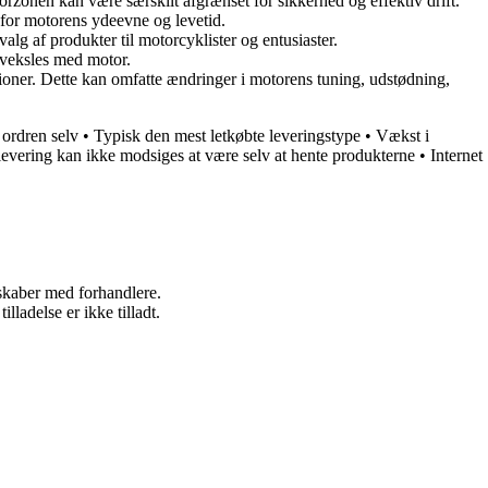
orzonen kan være særskilt afgrænset for sikkerhed og effektiv drift.
 for motorens ydeevne og levetid.
valg af produkter til motorcyklister og entusiaster.
orveksles med motor.
tioner. Dette kan omfatte ændringer i motorens tuning, udstødning,
 ordren selv
•
Typisk den mest letkøbte leveringstype
•
Vækst i
levering kan ikke modsiges at være selv at hente produkterne
•
Internet
rskaber med forhandlere.
adelse er ikke tilladt.