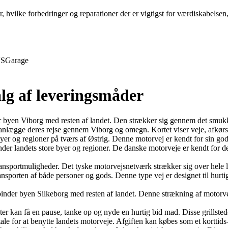
r, hvilke forbedringer og reparationer der er vigtigst for værdiskabelse
S
Garage
lg af leveringsmåder
 byen Viborg med resten af landet. Den strækker sig gennem det smukke 
t planlægge deres rejse gennem Viborg og omegn. Kortet viser veje, afkø
byer og regioner på tværs af Østrig. Denne motorvej er kendt for sin go
der landets store byer og regioner. De danske motorveje er kendt for de
transportmuligheder. Det tyske motorvejsnetværk strækker sig over hele
ransporten af både personer og gods. Denne type vej er designet til hurti
inder byen Silkeborg med resten af landet. Denne strækning af motorve
er kan få en pause, tanke op og nyde en hurtig bid mad. Disse grillsteder 
tale for at benytte landets motorveje. Afgiften kan købes som et korttids-