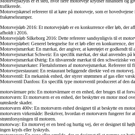
Motorvejskryds er et sted, hvor flere motorveje krydser hinanden og give
trafikerede.
Motorvejskørsel refererer til at køre på motorveje, som er hovedvejene 
frakørselsramper.
Motorvejsløb 2016: Et motorvejsløb er en konkurrence eller løb, der afho
afholdt i 2016.
Motorvejsløb Silkeborg 2016: Dette refererer sandsynligvis til et motorv
Motorvejsløbet: Generel betegnelse for et løb eller en konkurrence, der
Motorvejsmærkat: En mærkat, der angiver, at køretøjet er godkendt til
Motorvejsmærkat Schweiz: En specifik mærkat, der skal anvendes på kør
Motorvejsmærkat Østrig: En tilsvarende mærkat til den schweiziske versio
Motorvejsmærkater: Flertalsformen af motorvejsmærkat. Refererer til fle
Motorvejsrestaurant: En restaurant beliggende direkte ved en motorvej.
Motorventil: En mekanisk enhed, der styrer strømmen af gas eller væske
Motorventil Danfoss: En specifik type motorventil produceret af den dan
motorvärmare pris: En motorvärmare er en enhed, der bruges til at forv
motorværn: Et motorværn er en enhed, der beskytter en motor mod overbe
uønskede skader.
motorværn 400v: En motorværn enhed designet til at beskytte en motor, 
motorværn virkemåde: Beskriver, hvordan et motorværn fungerer for at b
strømforsyningen til motoren.
motorway: En motorvej er en bred og hurtig vej, der er designet til højh
ingen kryds eller lyskryds.