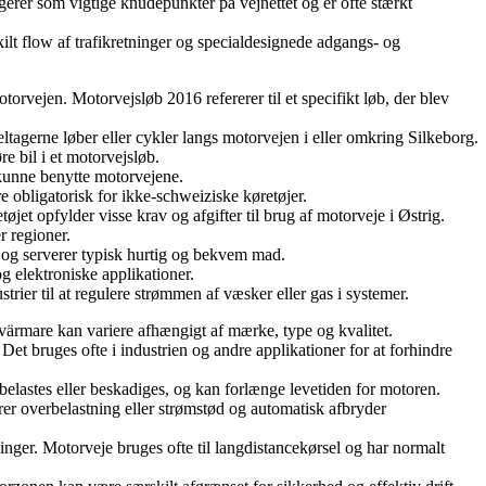
ngerer som vigtige knudepunkter på vejnettet og er ofte stærkt
ilt flow af trafikretninger og specialdesignede adgangs- og
orvejen. Motorvejsløb 2016 refererer til et specifikt løb, der blev
eltagerne løber eller cykler langs motorvejen i eller omkring Silkeborg.
e bil i et motorvejsløb.
 kunne benytte motorvejene.
obligatorisk for ikke-schweiziske køretøjer.
et opfylder visse krav og afgifter til brug af motorveje i Østrig.
r regioner.
n og serverer typisk hurtig og bekvem mad.
g elektroniske applikationer.
rier til at regulere strømmen af væsker eller gas i systemer.
rvärmare kan variere afhængigt af mærke, type og kvalitet.
et bruges ofte i industrien og andre applikationer for at forhindre
belastes eller beskadiges, og kan forlænge levetiden for motoren.
er overbelastning eller strømstød og automatisk afbryder
ninger. Motorveje bruges ofte til langdistancekørsel og har normalt