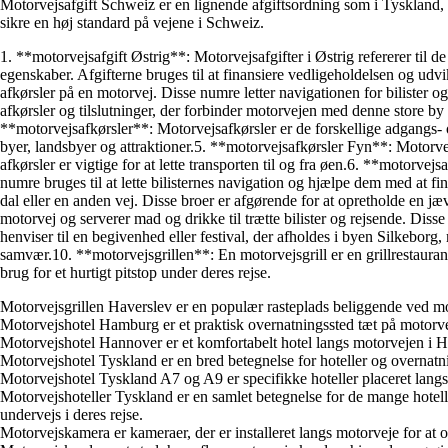
Motorvejsafgift Schweiz er en lignende afgiftsordning som i Tyskland, hv
sikre en høj standard på vejene i Schweiz.
1. **motorvejsafgift Østrig**: Motorvejsafgifter i Østrig refererer til 
egenskaber. Afgifterne bruges til at finansiere vedligeholdelsen og ud
afkørsler på en motorvej. Disse numre letter navigationen for bilister
afkørsler og tilslutninger, der forbinder motorvejen med denne store by
**motorvejsafkørsler**: Motorvejsafkørsler er de forskellige adgangs- o
byer, landsbyer og attraktioner.5. **motorvejsafkørsler Fyn**: Motorve
afkørsler er vigtige for at lette transporten til og fra øen.6. **motorve
numre bruges til at lette bilisternes navigation og hjælpe dem med at f
dal eller en anden vej. Disse broer er afgørende for at opretholde en jæ
motorvej og serverer mad og drikke til trætte bilister og rejsende. Diss
henviser til en begivenhed eller festival, der afholdes i byen Silkebor
samvær.10. **motorvejsgrillen**: En motorvejsgrill er en grillrestaurant e
brug for et hurtigt pitstop under deres rejse.
Motorvejsgrillen Haverslev er en populær rasteplads beliggende ved mo
Motorvejshotel Hamburg er et praktisk overnatningssted tæt på motorveje
Motorvejshotel Hannover er et komfortabelt hotel langs motorvejen i Han
Motorvejshotel Tyskland er en bred betegnelse for hoteller og overnat
Motorvejshotel Tyskland A7 og A9 er specifikke hoteller placeret langs m
Motorvejshoteller Tyskland er en samlet betegnelse for de mange hotel
undervejs i deres rejse.
Motorvejskamera er kameraer, der er installeret langs motorveje for at 