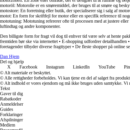
motorzonen: En zone eller område, der er designet til at rumme og betje
motoröl: Motorolie er en smøremiddel, der bruges til at smøre og besk
motostore: En forretning eller butik, der specialiserer sig i salg af mot
motot: En form for skriftfejl for motor eller en specifik reference til n
mototuning: Mototuning refererer ofte til processen med at justere elle
luftindtag og andre komponenter.
Den billigste form for fragt vil dog til enhver tid være selv at hente pa
fremtiden bør ske via internettet
•
E-shopping udfordrer detailhandlen
foretagender tilbyder diverse fragttyper
•
De fleste shopper på online s
Dan Hjem
Del og hjælp
X
Facebook
Instagram
LinkedIn
YouTube
Pin
© Alt materiale er beskyttet.
© Alle rettigheder forbeholdes. Vi kan tjene en del af salget fra produk
© Alt indhold er vores ejendom og må ikke bruges uden samtykke. Vi mod
Tekst
Gaver til dig
Rabatkoder
Anmeldelser
Guides
Forklaringer
Afspilninger
Medlem