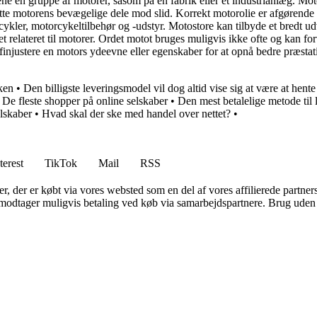
ne en gruppe af motorer, såsom på en fabrik eller et industrianlæg. Mot
ytte motorens bevægelige dele mod slid. Korrekt motorolie er afgørende
orcykler, motorcykeltilbehør og -udstyr. Motostore kan tilbyde et bredt ud
oget relateret til motorer. Ordet motot bruges muligvis ikke ofte og kan f
r finjustere en motors ydeevne eller egenskaber for at opnå bedre præsta
kken
•
Den billigste leveringsmodel vil dog altid vise sig at være at hente
•
De fleste shopper på online selskaber
•
Den mest betalelige metode til 
elskaber
•
Hvad skal der ske med handel over nettet?
•
terest
TikTok
Mail
RSS
ter, der er købt via vores websted som en del af vores affilierede partne
tager muligvis betaling ved køb via samarbejdspartnere. Brug uden till