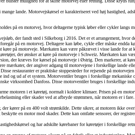
r bilister mulighed for at skifte motorvej eller retning. Disse kryds fu
i mange lande. Motorvejskørsel er karakteriseret ved høj hastighed, adsk
ldes på en motorvej, hvor deltagerne typisk løber eller cykler langs mot
ejsløb, der fandt sted i Silkeborg i 2016. Det er et arrangement, hvor d
 foregår på en motorvej. Deltagere kan løbe, cykle eller måske endda kør
 at køre på motorveje. Mærkaten kan være påkrævet i visse lande for at
etøjer, der ønsker at køre på motorveje i Schweiz. Mærkaten kan være 
n, der kræves for kørsel på motorveje i Østrig. Den markerer, at køretøj
re mærkater, der angiver adgang til motorvejene i forskellige lande elle
 Disse restauranter er praktiske stoppesteder for rejsende på motorveje
 ind og ud af et system. Motorventiler bruges i forskellige mekaniske o
ske virksomhed Danfoss. Disse motorventiler bruges i forskellige indust
arme motoren i et køretøj, normalt i koldere klimaer. Prisen på en moto
lastning eller skader ved at afbryde strømmen, når motoren er i fare. D
der kører på en 400 volt strømkilde. Dette sikrer, at motoren ikke over
eskytte en motor mod skader. Dette kan omfatte sensorer, der registrer
astighedskørsel og har adskilte kørebaner for køretøjer i forskellige ret