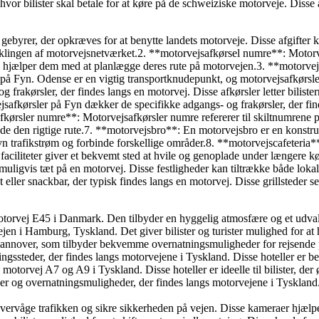
or bilister skal betale for at køre på de schweiziske motorveje. Disse a
de gebyrer, der opkræves for at benytte landets motorveje. Disse afgifter
viklingen af motorvejsnetværket.2. **motorvejsafkørsel numre**: Motorve
 og hjælper dem med at planlægge deres rute på motorvejen.3. **motorvej
 på Fyn. Odense er en vigtig transportknudepunkt, og motorvejsafkørsler
g frakørsler, der findes langs en motorvej. Disse afkørsler letter bili
jsafkørsler på Fyn dækker de specifikke adgangs- og frakørsler, der fi
jsafkørsler numre**: Motorvejsafkørsler numre refererer til skiltnumrene p
inde den rigtige rute.7. **motorvejsbro**: En motorvejsbro er en konstr
vn trafikstrøm og forbinde forskellige områder.8. **motorvejscafeteria**:
e faciliteter giver et bekvemt sted at hvile og genoplade under længere 
g, muligvis tæt på en motorvej. Disse festligheder kan tiltrække både l
ller snackbar, der typisk findes langs en motorvej. Disse grillsteder serv
torvej E45 i Danmark. Den tilbyder en hyggelig atmosfære og et udvalg 
n i Hamburg, Tyskland. Det giver bilister og turister mulighed for at h
nover, som tilbyder bekvemme overnatningsmuligheder for rejsende på far
ningssteder, der findes langs motorvejene i Tyskland. Disse hoteller e
otorvej A7 og A9 i Tyskland. Disse hoteller er ideelle til bilister, der 
ler og overnatningsmuligheder, der findes langs motorvejene i Tyskland
overvåge trafikken og sikre sikkerheden på vejen. Disse kameraer hjælpe