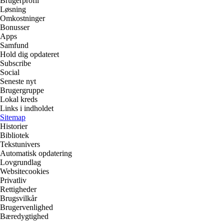
Brugerprofil
Løsning
Omkostninger
Bonusser
Apps
Samfund
Hold dig opdateret
Subscribe
Social
Seneste nyt
Brugergruppe
Lokal kreds
Links i indholdet
Sitemap
Historier
Bibliotek
Tekstunivers
Automatisk opdatering
Lovgrundlag
Websitecookies
Privatliv
Rettigheder
Brugsvilkår
Brugervenlighed
Bæredygtighed