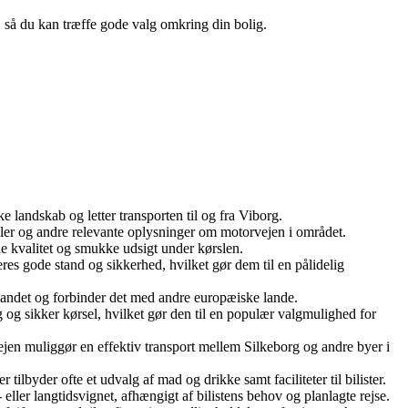
n, så du kan træffe gode valg omkring din bolig.
landskab og letter transporten til og fra Viborg.
rsler og andre relevante oplysninger om motorvejen i området.
de kvalitet og smukke udsigt under kørslen.
res gode stand og sikkerhed, hvilket gør dem til en pålidelig
 landet og forbinder det med andre europæiske lande.
g og sikker kørsel, hvilket gør den til en populær valgmulighed for
jen muliggør en effektiv transport mellem Silkeborg og andre byer i
tilbyder ofte et udvalg af mad og drikke samt faciliteter til bilister.
 eller langtidsvignet, afhængigt af bilistens behov og planlagte rejse.