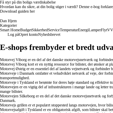
Få styr på din boligs værdiskabelse
Hvordan kan du sikre, at din bolig stiger i værdi? Denne e-bog forklare
Download guiden her
Dan Hjem
Kategorier
Smart Home
Budget
Sikkerhed
Service
Temperatur
Energi
Lamper
Flyt
VV
Log på
Opret konto
Nyhedsbrevet
E-shops frembyder et bredt udva
Motorvej Viborg er en del af det danske motorvejsnetværk og forbinder
Motorvej Viborg kort er en nyttig ressource for bilister, der ønsker a
Motorvej Østrig er en essentiel del af landets vejnetværk og forbinder 
Motorveje i Danmark omfatter et veludviklet netværk af veje, der forbin
transportmulighed.
Motorveje i Tyskland er berømte for deres høje standard og effektive 
Motorvejen er en vigtig del af infrastrukturen i mange lande og letter t
mange bilister.
Motorvejen Silkeborg er en del af det danske motorvejsnetværk og forb
Danmark.
Motorvejs grillen er et populært stoppested langs motorvejen, hvor bilist
Motorvejsafgift i Tyskland er en obligatorisk afgift, som bilister skal be