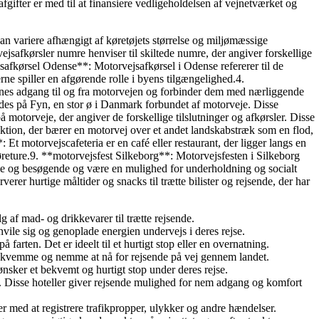
fgifter er med til at finansiere vedligeholdelsen af vejnetværket og
 kan variere afhængigt af køretøjets størrelse og miljømæssige
jsafkørsler numre henviser til skiltede numre, der angiver forskellige
safkørsel Odense**: Motorvejsafkørsel i Odense refererer til de
ne spiller en afgørende rolle i byens tilgængelighed.4.
sternes adgang til og fra motorvejen og forbinder dem med nærliggende
ndes på Fyn, en stor ø i Danmark forbundet af motorveje. Disse
å motorveje, der angiver de forskellige tilslutninger og afkørsler. Disse
uktion, der bærer en motorvej over et andet landskabstræk som en flod,
 Et motorvejscafeteria er en café eller restaurant, der ligger langs en
køreture.9. **motorvejsfest Silkeborg**: Motorvejsfesten i Silkeborg
okale og besøgende og være en mulighed for underholdning og socialt
erer hurtige måltider og snacks til trætte bilister og rejsende, der har
af mad- og drikkevarer til trætte rejsende.
vile sig og genoplade energien undervejs i deres rejse.
ten. Det er ideelt til et hurtigt stop eller en overnatning.
r bekvemme og nemme at nå for rejsende på vej gennem landet.
ønsker et bekvemt og hurtigt stop under deres rejse.
. Disse hoteller giver rejsende mulighed for nem adgang og komfort
r med at registrere trafikpropper, ulykker og andre hændelser.