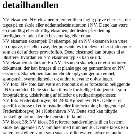
detailhandlen
NV eksamen: NV eksamen refererer til en faglig prøve eller test, der
tages på en skole eller uddannelsesinstitution i NV. Dette kan være
en mundtlig eller skriftlig eksamen, der testes på viden og
færdigheder inden for et bestemt fag eller emne.
NV eksamen eksempel: Et eksempel på en NV eksamen kan være
en opgave, test eller case, der præsenteres for elever eller studerende
som en del af deres prøveforløb. Dette eksempel kan bruges til at
illustrere, hvordan en NV eksamen typisk kan se ud.
NV eksamen skabelon: En NV eksamen skabelon er et struktureret
dokument, der kan bruges til at planlægge og gennemføre en NV
eksamen. Skabelonen kan indeholde oplysninger om emnet,
spørgsmål, svarmuligheder og andre relevante oplysninger.
NV foto: NV foto kan være en fotobutik eller fotostudio beliggende
i NV-området. Dette sted kan tilbyde forskellige fototjenester som
fotografering, udskrivning af billeder og redigeringstjenester.
NV foto Frederiksborgvej 84 2400 København NV: Dette er en
specifik adresse til et fotostudio eller fotoforretning beliggende på
Frederiksborgvej 84 i København NV. Dette sted kan tilbyde
forskellige fotorelaterede tjenester til kunder.
NV kiosk 36: NV kiosk 36 refererer sandsynligvis til en bestemt
kiosk beliggende i NV-området med nummer 36. Denne kiosk kan
sælge forskellige varer som snacks, drikkevarer, aviser og andre