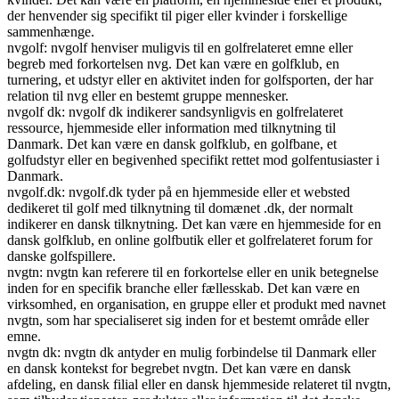
der henvender sig specifikt til piger eller kvinder i forskellige
sammenhænge.
nvgolf: nvgolf henviser muligvis til en golfrelateret emne eller
begreb med forkortelsen nvg. Det kan være en golfklub, en
turnering, et udstyr eller en aktivitet inden for golfsporten, der har
relation til nvg eller en bestemt gruppe mennesker.
nvgolf dk: nvgolf dk indikerer sandsynligvis en golfrelateret
ressource, hjemmeside eller information med tilknytning til
Danmark. Det kan være en dansk golfklub, en golfbane, et
golfudstyr eller en begivenhed specifikt rettet mod golfentusiaster i
Danmark.
nvgolf.dk: nvgolf.dk tyder på en hjemmeside eller et websted
dedikeret til golf med tilknytning til domænet .dk, der normalt
indikerer en dansk tilknytning. Det kan være en hjemmeside for en
dansk golfklub, en online golfbutik eller et golfrelateret forum for
danske golfspillere.
nvgtn: nvgtn kan referere til en forkortelse eller en unik betegnelse
inden for en specifik branche eller fællesskab. Det kan være en
virksomhed, en organisation, en gruppe eller et produkt med navnet
nvgtn, som har specialiseret sig inden for et bestemt område eller
emne.
nvgtn dk: nvgtn dk antyder en mulig forbindelse til Danmark eller
en dansk kontekst for begrebet nvgtn. Det kan være en dansk
afdeling, en dansk filial eller en dansk hjemmeside relateret til nvgtn,