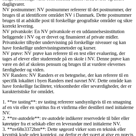
dagligvarer.
NV postnummer: NV postnummer refererer til det postnummer, der
bruges til at identificere området NV i Danmark. Dette postnummer
bruges til at adskille post til forskellige geografiske områder og sikre
korrekt levering.
NV privatskole: En NV privatskole er en uddannelsesinstitution
beliggende i NV og er drevet og finansieret af private midler.
Privatskoler tilbyder undervisning på forskellige niveauer og kan
have forskellige undervisningsmetoder og kurser.
NV prøve: NV prøve kan referere til en test eller evaluering, der
tages af elever eller studerende på en skole i NV. Denne prøve kan
være en del af skolens pensum og bruges til at vurdere elevernes
færdigheder og viden.
NV Randers: NV Randers er en betegnelse, der kan referere til en
specifik lokalitet i byen Randers med navnet NV. Dette område kan
have forskellige faciliteter, virksomheder eller seværdigheder, der er
karakteristiske for området.
1. **nv tasting**: nv tasting refererer sandsynligvis til en smagning
af en vin eller en spiritus fra et vinfirma eller destilleri med initialerne
NV.
2. **nv-autodele**: nv-autodele indikerer reservedele til biler eller
køretøjer fra et selskab eller en leverandør med initialerne NV.
3. **nv68n3372bm**: Dette søgeord virker som en teknisk eller
kryptisk kode uden kontekst, og derfor er det svært at give en præcis