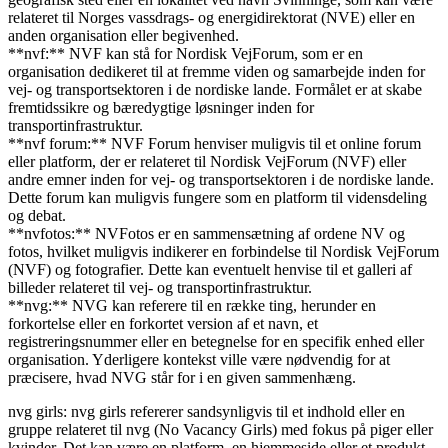
relateret til Norges vassdrags- og energidirektorat (NVE) eller en
anden organisation eller begivenhed.
**nvf:** NVF kan stå for Nordisk VejForum, som er en
organisation dedikeret til at fremme viden og samarbejde inden for
vej- og transportsektoren i de nordiske lande. Formålet er at skabe
fremtidssikre og bæredygtige løsninger inden for
transportinfrastruktur.
**nvf forum:** NVF Forum henviser muligvis til et online forum
eller platform, der er relateret til Nordisk VejForum (NVF) eller
andre emner inden for vej- og transportsektoren i de nordiske lande.
Dette forum kan muligvis fungere som en platform til vidensdeling
og debat.
**nvfotos:** NVFotos er en sammensætning af ordene NV og
fotos, hvilket muligvis indikerer en forbindelse til Nordisk VejForum
(NVF) og fotografier. Dette kan eventuelt henvise til et galleri af
billeder relateret til vej- og transportinfrastruktur.
**nvg:** NVG kan referere til en række ting, herunder en
forkortelse eller en forkortet version af et navn, et
registreringsnummer eller en betegnelse for en specifik enhed eller
organisation. Yderligere kontekst ville være nødvendig for at
præcisere, hvad NVG står for i en given sammenhæng.
nvg girls: nvg girls refererer sandsynligvis til et indhold eller en
gruppe relateret til nvg (No Vacancy Girls) med fokus på piger eller
kvinder. Det kan være en platform, en hjemmeside eller et produkt,