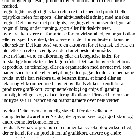
som tilbyder tjenester, produkter eller information til det danske
marked.
nvgtn tights: nvgtn tights kan referere til et specifikt produkt eller
tøjstykke inden for sports- eller aktivitetsbeklædning med mærket
nvgtn. Det kan være et par tights, leggings eller bukser designet af
nvgtn til brug under træning, sport eller fritidsaktiviteter.
nvh: nvh kan være en forkortelse for en virksomhed, en organisation
eller en specifik enhed, der opererer inden for en bestemt branche
eller sektor. Det kan også være en akronym for et teknisk udtryk, en
titel eller en referencenøgle inden for et bestemt område.
nvi: nvi kan være en afkortning eller en betegnelse inden for
forskellige kontekster eller fagområder. Det kan henvise til et firma,
et produkt, en teknologi eller en organisation med navnet nvi, som
har en specifik rolle eller betydning i den pågældende sammenhæng.
nvida: nvida kan referere til et bestemt firma, et brand eller en
teknologivirksomhed med navnet nvidia. Nvidia er kendt for at
producere grafikkort, computerteknologi og chips til gaming,
kunstig intelligens og datacenterapplikationer. Firmaet har en stor
indflydelse i IT-branchen og blandt gamere over hele verden.
nvidea: Dette er en almindelig stavefejl for det velkendte
computerhardwarefirma Nvidia, der specialiserer sig i grafikkort og
andre computerkomponenter.
nvidia: Nvidia Corporation er en amerikansk teknologivirksomhed,
der er kendt for sin produktion af grafikkort, drivere og andre