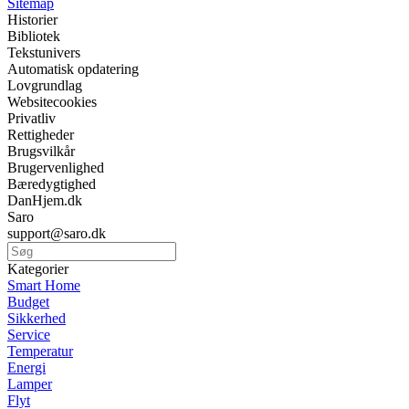
Sitemap
Historier
Bibliotek
Tekstunivers
Automatisk opdatering
Lovgrundlag
Websitecookies
Privatliv
Rettigheder
Brugsvilkår
Brugervenlighed
Bæredygtighed
DanHjem.dk
Saro
support@saro.dk
Kategorier
Smart Home
Budget
Sikkerhed
Service
Temperatur
Energi
Lamper
Flyt