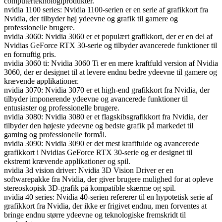
computerteknologiprodukter.
nvidia 1100 series: Nvidia 1100-serien er en serie af grafikkort fra
Nvidia, der tilbyder høj ydeevne og grafik til gamere og
professionelle brugere.
nvidia 3060: Nvidia 3060 er et populært grafikkort, der er en del af
Nvidias GeForce RTX 30-serie og tilbyder avancerede funktioner til
en fornuftig pris.
nvidia 3060 ti: Nvidia 3060 Ti er en mere kraftfuld version af Nvidia
3060, der er designet til at levere endnu bedre ydeevne til gamere og
krævende applikationer.
nvidia 3070: Nvidia 3070 er et high-end grafikkort fra Nvidia, der
tilbyder imponerende ydeevne og avancerede funktioner til
entusiaster og professionelle brugere.
nvidia 3080: Nvidia 3080 er et flagskibsgrafikkort fra Nvidia, der
tilbyder den højeste ydeevne og bedste grafik på markedet til
gaming og professionelle formål.
nvidia 3090: Nvidia 3090 er det mest kraftfulde og avancerede
grafikkort i Nvidias GeForce RTX 30-serie og er designet til
ekstremt krævende applikationer og spil.
nvidia 3d vision driver: Nvidia 3D Vision Driver er en
softwarepakke fra Nvidia, der giver brugere mulighed for at opleve
stereoskopisk 3D-grafik på kompatible skærme og spil.
nvidia 40 series: Nvidia 40-serien refererer til en hypotetisk serie af
grafikkort fra Nvidia, der ikke er frigivet endnu, men forventes at
bringe endnu større ydeevne og teknologiske fremskridt til