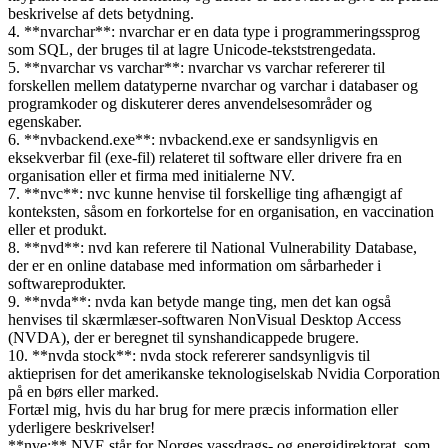
beskrivelse af dets betydning.
4. **nvarchar**: nvarchar er en data type i programmeringssprog
som SQL, der bruges til at lagre Unicode-tekststrengedata.
5. **nvarchar vs varchar**: nvarchar vs varchar refererer til
forskellen mellem datatyperne nvarchar og varchar i databaser og
programkoder og diskuterer deres anvendelsesområder og
egenskaber.
6. **nvbackend.exe**: nvbackend.exe er sandsynligvis en
eksekverbar fil (exe-fil) relateret til software eller drivere fra en
organisation eller et firma med initialerne NV.
7. **nvc**: nvc kunne henvise til forskellige ting afhængigt af
konteksten, såsom en forkortelse for en organisation, en vaccination
eller et produkt.
8. **nvd**: nvd kan referere til National Vulnerability Database,
der er en online database med information om sårbarheder i
softwareprodukter.
9. **nvda**: nvda kan betyde mange ting, men det kan også
henvises til skærmlæser-softwaren NonVisual Desktop Access
(NVDA), der er beregnet til synshandicappede brugere.
10. **nvda stock**: nvda stock refererer sandsynligvis til
aktieprisen for det amerikanske teknologiselskab Nvidia Corporation
på en børs eller marked.
Fortæl mig, hvis du har brug for mere præcis information eller
yderligere beskrivelser!
**nve:** NVE står for Norges vassdrags- og energidirektorat, som