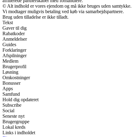
affilierede partnerskaber med forhandlere.
© Alt indhold er vores ejendom og må ikke bruges uden samtykke.
Vi modtager muligvis betaling ved køb via samarbejdspartnere.
Brug uden tilladelse er ikke tilladt.
Tekst
Gaver til dig
Rabatkoder
Anmeldelser
Guides
Forklaringer
Afspilninger
Medlem
Brugerprofil
Løsning
Omkostninger
Bonusser
Apps
Samfund
Hold dig opdateret
Subscribe
Social
Seneste nyt
Brugergruppe
Lokal kreds
Links i indholdet