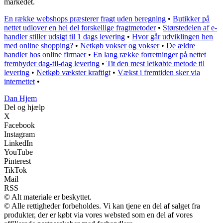
markedet.
En række webshops præsterer fragt uden beregning
•
Butikker på
nettet udlover en hel del forskellige fragtmetoder
•
Størstedelen af e-
handler stiller udsigt til 1 dags levering
•
Hvor går udviklingen hen
med online shopping?
•
Netkøb vokser og vokser
•
De ældre
handler hos online firmaer
•
En lang række forretninger på nettet
frembyder dag-til-dag levering
•
Tit den mest letkøbte metode til
levering
•
Netkøb vækster kraftigt
•
Vækst i fremtiden sker via
internettet
•
Dan Hjem
Del og hjælp
X
Facebook
Instagram
LinkedIn
YouTube
Pinterest
TikTok
Mail
RSS
© Alt materiale er beskyttet.
© Alle rettigheder forbeholdes. Vi kan tjene en del af salget fra
produkter, der er købt via vores websted som en del af vores