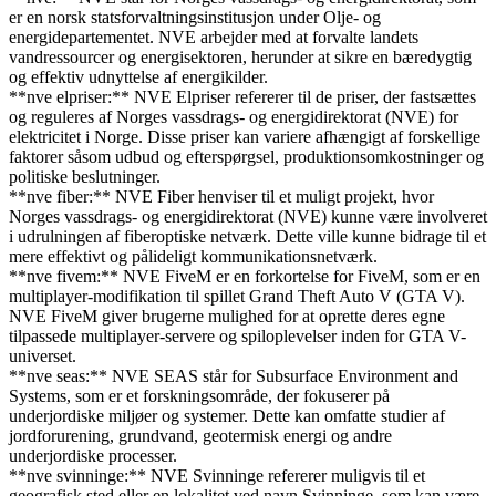
er en norsk statsforvaltningsinstitusjon under Olje- og
energidepartementet. NVE arbejder med at forvalte landets
vandressourcer og energisektoren, herunder at sikre en bæredygtig
og effektiv udnyttelse af energikilder.
**nve elpriser:** NVE Elpriser refererer til de priser, der fastsættes
og reguleres af Norges vassdrags- og energidirektorat (NVE) for
elektricitet i Norge. Disse priser kan variere afhængigt af forskellige
faktorer såsom udbud og efterspørgsel, produktionsomkostninger og
politiske beslutninger.
**nve fiber:** NVE Fiber henviser til et muligt projekt, hvor
Norges vassdrags- og energidirektorat (NVE) kunne være involveret
i udrulningen af fiberoptiske netværk. Dette ville kunne bidrage til et
mere effektivt og pålideligt kommunikationsnetværk.
**nve fivem:** NVE FiveM er en forkortelse for FiveM, som er en
multiplayer-modifikation til spillet Grand Theft Auto V (GTA V).
NVE FiveM giver brugerne mulighed for at oprette deres egne
tilpassede multiplayer-servere og spiloplevelser inden for GTA V-
universet.
**nve seas:** NVE SEAS står for Subsurface Environment and
Systems, som er et forskningsområde, der fokuserer på
underjordiske miljøer og systemer. Dette kan omfatte studier af
jordforurening, grundvand, geotermisk energi og andre
underjordiske processer.
**nve svinninge:** NVE Svinninge refererer muligvis til et
geografisk sted eller en lokalitet ved navn Svinninge, som kan være