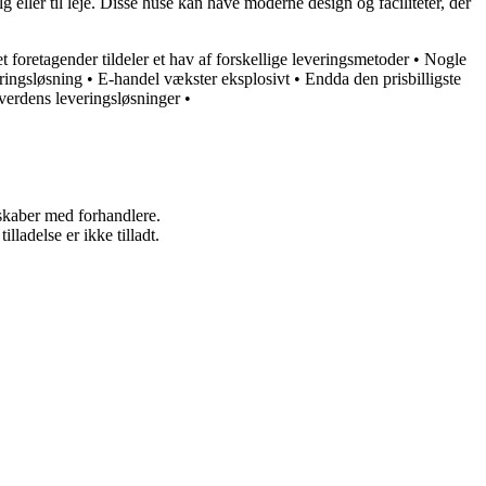
 eller til leje. Disse huse kan have moderne design og faciliteter, der
et foretagender tildeler et hav af forskellige leveringsmetoder
•
Nogle
ringsløsning
•
E-handel vækster eksplosivt
•
Endda den prisbilligste
verdens leveringsløsninger
•
rskaber med forhandlere.
adelse er ikke tilladt.