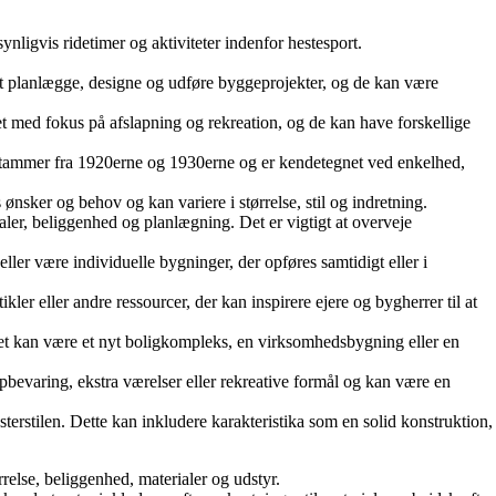
nligvis ridetimer og aktiviteter indenfor hestesport.
 at planlægge, designe og udføre byggeprojekter, og de kan være
net med fokus på afslapning og rekreation, og de kan have forskellige
der stammer fra 1920erne og 1930erne og er kendetegnet ved enkelhed,
nsker og behov og kan variere i størrelse, stil og indretning.
ialer, beliggenhed og planlægning. Det er vigtigt at overveje
ller være individuelle bygninger, der opføres samtidigt eller i
kler eller andre ressourcer, der kan inspirere ejere og bygherrer til at
et kan være et nyt boligkompleks, en virksomhedsbygning eller en
bevaring, ekstra værelser eller rekreative formål og kan være en
terstilen. Dette kan inkludere karakteristika som en solid konstruktion,
relse, beliggenhed, materialer og udstyr.