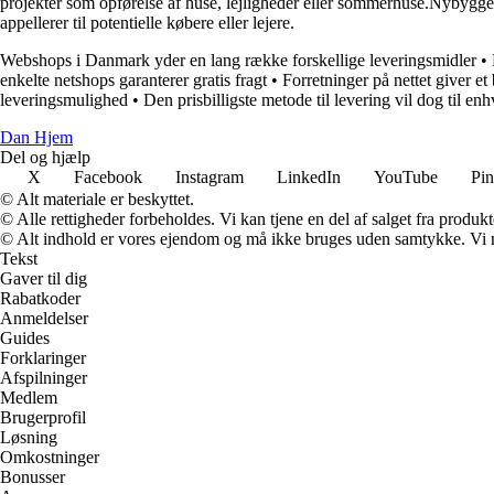
projekter som opførelse af huse, lejligheder eller sommerhuse.Nybygger h
appellerer til potentielle købere eller lejere.
Webshops i Danmark yder en lang række forskellige leveringsmidler
•
enkelte netshops garanterer gratis fragt
•
Forretninger på nettet giver et
leveringsmulighed
•
Den prisbilligste metode til levering vil dog til en
Dan Hjem
Del og hjælp
X
Facebook
Instagram
LinkedIn
YouTube
Pin
© Alt materiale er beskyttet.
© Alle rettigheder forbeholdes. Vi kan tjene en del af salget fra produk
© Alt indhold er vores ejendom og må ikke bruges uden samtykke. Vi mod
Tekst
Gaver til dig
Rabatkoder
Anmeldelser
Guides
Forklaringer
Afspilninger
Medlem
Brugerprofil
Løsning
Omkostninger
Bonusser