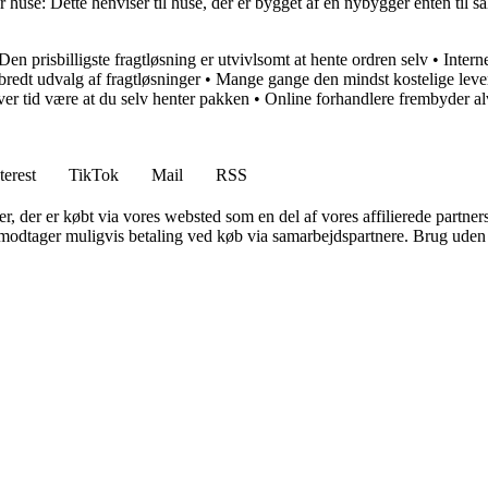
use: Dette henviser til huse, der er bygget af en nybygger enten til salg
Den prisbilligste fragtløsning er utvivlsomt at hente ordren selv
•
Intern
 bredt udvalg af fragtløsninger
•
Mange gange den mindst kostelige leve
hver tid være at du selv henter pakken
•
Online forhandlere frembyder al
terest
TikTok
Mail
RSS
ter, der er købt via vores websted som en del af vores affilierede partne
tager muligvis betaling ved køb via samarbejdspartnere. Brug uden till