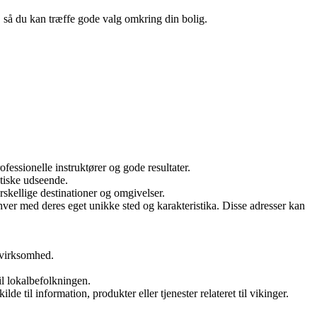
n, så du kan træffe gode valg omkring din bolig.
essionelle instruktører og gode resultater.
etiske udseende.
rskellige destinationer og omgivelser.
r med deres eget unikke sted og karakteristika. Disse adresser kan
 virksomhed.
l lokalbefolkningen.
e til information, produkter eller tjenester relateret til vikinger.