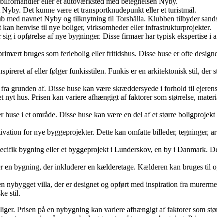
ilforhandler eller et autoværksted med betegnelsen Nyby.
Nyby. Det kunne være et transportknudepunkt eller et turistmål.
b med navnet Nyby og tilknytning til Torshälla. Klubben tilbyder sandsy
 kan henvise til nye boliger, virksomheder eller infrastrukturprojekter.
sig i opførelse af nye bygninger. Disse firmaer har typisk ekspertise i
primært bruges som feriebolig eller fritidshus. Disse huse er ofte desig
spireret af eller følger funkisstilen. Funkis er en arkitektonisk stil, 
ra grunden af. Disse huse kan være skræddersyede i forhold til ejerens ø
t nyt hus. Prisen kan variere afhængigt af faktorer som størrelse, mater
 huse i et område. Disse huse kan være en del af et større boligprojekt e
vation for nye byggeprojekter. Dette kan omfatte billeder, tegninger, arti
cifik bygning eller et byggeprojekt i Lunderskov, en by i Danmark. D
en bygning, der inkluderer en kælderetage. Kælderen kan bruges til op
 nybygget villa, der er designet og opført med inspiration fra murermes
e stil.
liger. Prisen på en nybygning kan variere afhængigt af faktorer som stør