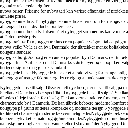
nybyg pris pr m2: Prisen pr. kvadratmeter for nybyggeri er en vigtig fak
og andre relaterede udgifter.
nybyg priser: Priserne for nybyggeri kan variere afhængigt af projektets
aktuelle priser.
nybyg sommerhus: Et nybygget sommerhus er en drøm for mange, da det gi
afhænge af ens individuelle præferencer.
nybyg sommerhus pris: Prisen på et nybygget sommerhus kan variere afhæng
at få den bedste pris.
nybyg træhus: Et nybygget træhus er en populær valgmulighed på grund a
nybyg vejle: Vejle er en by i Danmark, der tiltrækker mange boligkøbere
boligens standard.
nybyg aalborg: Aalborg er en anden populær by i Danmark, der tiltrække
nybyg århus: Aarhus er en af Danmarks største byer og et populært valg
boligens størrelse og ønsket standard.
nybyggede huse: Nybyggede huse er et attraktivt valg for mange boligk
afhængigt af mange faktorer, og det er vigtigt at undersøge markedet gr
Nybyggede huse til salg: Disse er helt nye huse, der er sat til salg på 
Sjælland: Dette henviser specifikt til nybyggede huse til salg på Sjæl
tilbydes til leje i stedet for til salg. De kan være attraktive for dem, 
charmerende by i Danmark. De kan tilbyde beboere moderne komfort og 
boligtype på grund af deres kompakte og moderne design.Nybyggede r
traditionel charme og moderne bekvemmeligheder.Nybyggede rækkehus
beboere byliv tæt på natur og grønne områder.Nybyggede sommerhuse: Di
naturskønne omgivelser ved vandet eller i skovområder.Nybygger: Dette