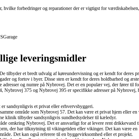
r, hvilke forbedringer og reparationer der er vigtigst for værdiskabelse
S
Garage
llige leveringsmidler
tilbyder et bredt udvalg af køreundervisning og er kendt for deres prof
f gader og fortov i byer. Disse sten er kendt for deres holdbarhed og æst
e adresser og numre på Nybrovej. Det er en populær vej, der fører til fo
Nybrovej 375 og Nybrovej 395 er specifikke adresser på Nybrovej, hve
er sandsynligvis et privat eller erhvervsbyggeri.
i samme område som Nybrovej 57. Det kan være et privat hjem eller en
e klinik tilbyder sandsynligvis sundhedsydelser til kæledyr.
e omkring Nybrovej. Det er ansvarligt for at levere rent drikkevand ti
 der har tilknytning til vikingetiden eller vikinger. Det kan være en kild
råde. Det kan også referere til en byggevirksomhed eller et projekt.