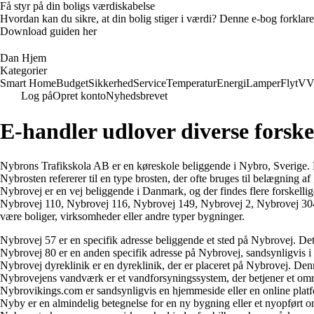
Få styr på din boligs værdiskabelse
Hvordan kan du sikre, at din bolig stiger i værdi? Denne e-bog forklare
Download guiden her
Dan Hjem
Kategorier
Smart Home
Budget
Sikkerhed
Service
Temperatur
Energi
Lamper
Flyt
VV
Log på
Opret konto
Nyhedsbrevet
E-handler udlover diverse forske
Nybrons Trafikskola AB er en køreskole beliggende i Nybro, Sverige. De 
Nybrosten refererer til en type brosten, der ofte bruges til belægning a
Nybrovej er en vej beliggende i Danmark, og der findes flere forskellig
Nybrovej 110, Nybrovej 116, Nybrovej 149, Nybrovej 2, Nybrovej 304, 
være boliger, virksomheder eller andre typer bygninger.
Nybrovej 57 er en specifik adresse beliggende et sted på Nybrovej. Det 
Nybrovej 80 er en anden specifik adresse på Nybrovej, sandsynligvis 
Nybrovej dyreklinik er en dyreklinik, der er placeret på Nybrovej. Denn
Nybrovejens vandværk er et vandforsyningssystem, der betjener et områd
Nybrovikings.com er sandsynligvis en hjemmeside eller en online platform,
Nyby er en almindelig betegnelse for en ny bygning eller et nyopført om