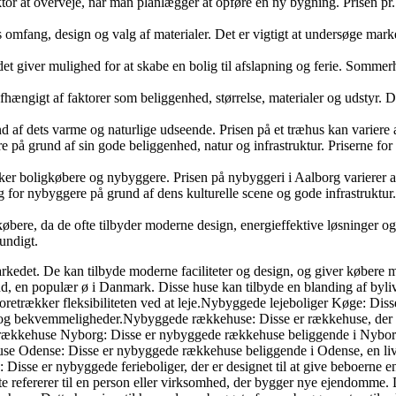
tor at overveje, når man planlægger at opføre en ny bygning. Prisen pr. 
 omfang, design og valg af materialer. Det er vigtigt at undersøge marke
ver mulighed for at skabe en bolig til afslapning og ferie. Sommerhuse 
igt af faktorer som beliggenhed, størrelse, materialer og udstyr. Det er
f dets varme og naturlige udseende. Prisen på et træhus kan variere afh
 på grund af sin gode beliggenhed, natur og infrastruktur. Priserne for 
r boligkøbere og nybyggere. Prisen på nybyggeri i Aalborg varierer afh
 for nybyggere på grund af dens kulturelle scene og gode infrastruktur.
øbere, da de ofte tilbyder moderne design, energieffektive løsninger o
undigt.
markedet. De kan tilbyde moderne faciliteter og design, og giver købere 
land, en populær ø i Danmark. Disse huse kan tilbyde en blanding af byl
der foretrækker fleksibiliteten ved at leje.Nybyggede lejeboliger Køge: Di
bekvemmeligheder.Nybyggede rækkehuse: Disse er rækkehuse, der netop e
ækkehuse Nyborg: Disse er nybyggede rækkehuse beliggende i Nyborg, 
e Odense: Disse er nybyggede rækkehuse beliggende i Odense, en liv
sse er nybyggede ferieboliger, der er designet til at give beboerne e
 refererer til en person eller virksomhed, der bygger nye ejendomme. 