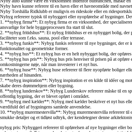
Nyby auto kunne være en virksomhed indenfor bilbranchen, måske en b
Nyby havn kunne referere til en havn eller et havneområde med navnet 
Nyby Torshälla Ridklubb er muligvis en rideskole eller en ridesportsklu
Nybyg refererer typisk til nybyggeri eller nyopførelse af bygninger. Det
1. **nybyg firma**: Et nybyg firma er en virksomhed, der specialiserer 
ansvarlige for hele byggeprocessen fra start til slut.
2. **nybyg fritidshus**: Et nybyg fritidshus er en nybygget bolig, der 
faciliteter som f.eks. sauna, pool eller terrasse.
3. **nybyg funkis**: Nybyg funkis refererer til nye bygninger, der er in
funktionalitet og geometriske former.
4. **nybyg hus**: Et nybyg hus er en helt nybygget bolig, der opføres f
5. **nybyg hus pris**: Nybyg hus pris henviser til prisen på at opføre e
omkostningerne nøje, når man investerer i et nyt hus.
6. **nybyg huse**: Nybyg huse refererer til flere nyopførte boliger eller
nærheden af hinanden.
7. **nybyg inspiration**: Nybyg inspiration er en kilde til idéer og moti
skabe deres drømmehjem eller bygning.
8. **nybyg lunderskov**: Nybyg Lunderskov refererer måske til en spe
offentlig bygning, der er blevet opført i området.
9. **nybyg med kælder**: Nybyg med kælder beskriver et nyt hus eller 
værdifuld del af bygningens samlede anvendelse.
10. **nybyg murermestervilla**: Nybyg murermestervilla refererer til en
smukke detaljer og et tidløst udtryk, der kendetegner denne arkitektonisk
nybyg pris: Nybyggeri refererer til opførelsen af nye bygninger eller bo