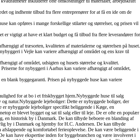
kvadratmeter inkluderer ofte omkostninger til materialer, arbejdskraft
det og indhente tilbud fra flere entreprenører for at få en ide om de
kan opføres i mange forskellige stilarter og størrelser, og prisen vil
 vigtigt at have et klart budget og få tilbud fra flere leverandører for
ængigt af træsorten, kvaliteten af materialerne og størrelsen på huset.
nybyggeri i Vejle kan variere afhængigt af området og ens krav til
ængigt af området, udsigten og husets størrelse og kvalitet.
 Priserne for nybyggeri i Aarhus kan variere afhængigt af området,
g en blank byggegaranti. Prisen på nybyggede huse kan variere
mulighed for at bo i et friskbygget hjem.Nybyggede huse til salg
iv og natur.Nybyggede lejeboliger: Dette er nybyggede boliger, der
sse er nybyggede lejeboliger specifikt beliggende i Køge, en
r blevet bygget og sat til salg eller til leje. De er ofte en populær
en historisk by i Danmark. De kan tilbyde beboere en blanding af
lig by i Danmark og hjemby for H.C. Andersen. De kan tilbyde
n afslappende og komfortabel ferieoplevelse. De kan være beliggende i
De kan have ekspertise inden for byggebranchen og være involveret i