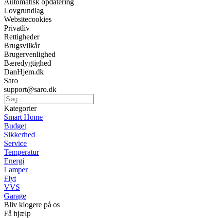
Automatisk opdatering
Lovgrundlag
Websitecookies
Privatliv
Rettigheder
Brugsvilkår
Brugervenlighed
Bæredygtighed
DanHjem.dk
Saro
support@saro.dk
Kategorier
Smart Home
Budget
Sikkerhed
Service
Temperatur
Energi
Lamper
Flyt
VVS
Garage
Bliv klogere på os
Få hjælp