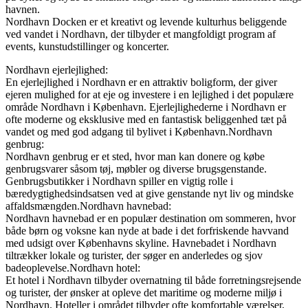
havnen.
Nordhavn Docken er et kreativt og levende kulturhus beliggende
ved vandet i Nordhavn, der tilbyder et mangfoldigt program af
events, kunstudstillinger og koncerter.
Nordhavn ejerlejlighed:
En ejerlejlighed i Nordhavn er en attraktiv boligform, der giver
ejeren mulighed for at eje og investere i en lejlighed i det populære
område Nordhavn i København. Ejerlejlighederne i Nordhavn er
ofte moderne og eksklusive med en fantastisk beliggenhed tæt på
vandet og med god adgang til bylivet i København.Nordhavn
genbrug:
Nordhavn genbrug er et sted, hvor man kan donere og købe
genbrugsvarer såsom tøj, møbler og diverse brugsgenstande.
Genbrugsbutikker i Nordhavn spiller en vigtig rolle i
bæredygtighedsindsatsen ved at give genstande nyt liv og mindske
affaldsmængden.Nordhavn havnebad:
Nordhavn havnebad er en populær destination om sommeren, hvor
både børn og voksne kan nyde at bade i det forfriskende havvand
med udsigt over Københavns skyline. Havnebadet i Nordhavn
tiltrækker lokale og turister, der søger en anderledes og sjov
badeoplevelse.Nordhavn hotel:
Et hotel i Nordhavn tilbyder overnatning til både forretningsrejsende
og turister, der ønsker at opleve det maritime og moderne miljø i
Nordhavn. Hoteller i området tilbyder ofte komfortable værelser,