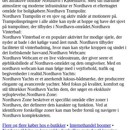
det attraktive område Nordhavn i København. Med sin maritime
atmosfære og moderne infrastruktur er Nordhavn et eftertragtet
område for boligkøbere.Nordhavn Trampolin:
Nordhavn Trampolin er en sjov og aktiv måde at motionere på.
Trampolinspringere i alle aldre kan nyde at hoppe og have det sjovt
på trampoliner, der tilbydes i Nordhavn-området.Nordhavn
Vinterbad:
Nordhavn Vinterbad er en populær aktivitet for modige sjæle, der
nyder at bade i det kølige vand året rundt. Nordhavn tilbyder
faciliteter til vinterbadning, hvor man kan styrke kroppen og sindet i
det forfriskende havvand.Nordhavn Webcam:
Nordhavn Webcam er en live videostream, der giver seere et
øjebliksbillede af Nordhavn-området og dets omgivelser. Med en
nordhavn webcam kan man følge med i vejrforhold, trafik og
begivenheder i realtid.Nordhavn Yachts:
Nordhavn Yachts er et anerkendt luksus-bådmærke, der producerer
elegante og avancerede yachter. Med fokus på kvalitet, komfort og
stil tiltrækker Nordhavn Yachts dem, der søger en eksklusiv
sejloplevelse.Nordhavn Zone:
Nordhavn Zone beskriver et specifikt område eller zoner i
Nordhavn, der definerer dets karakter og funktion. Ved at
identificere forskellige zoner kan man bedre forstå og navigere i
Nordhavn kompleksiteten.
Flere og flere køber hos e-butikker
•
Internethandel boomer
•