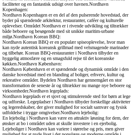
faciliteter og en fantastisk udsigt over havnen.Nordhavn
Kopenhagen:
Nordhavn Kopenhagen er en del af den pulserende hovedstad, der
byder på spændende arkitektur, restauranter, caféer og kulturelle
oplevelser. Området Nordhavn er i rivende udvikling og tiltrækker
både beboere og besøgende med sit unikke maritim-urbane
miljø.Nordhavn Korean BBQ:
Nordhavn Korean BBQ er en populær spiseoplevelse, hvor man
kan nyde autentisk koreansk grillmad med velsmagende marinader
og tilbehør. Korean BBQ-restauranter i Nordhavn tilbyder en
hyggelig atmosfære og en smagsfuld rejse til det koreanske
køkken.Nordhavn København:
Nordhavn København er et spændende og dynamisk område i den
danske hovedstad med en blanding af boliger, erhverv, kultur og
rekreative områder. Bydelen Nordhavn har gennemgået en stor
transformation de seneste år og tiltrækker nu mange nye beboere og
virksomheder.Nordhavn legeplads:
Nordhavn legeplads er et sjovt og stimulerende sted for børn at lege
og udforske. Legepladser i Nordhavn tilbyder forskellige aktiviteter
og legeredskaber, der giver mulighed for socialt samvær og fysisk
udfoldelse i trygge omgivelser.Nordhavn lejebolig:
En lejebolig i Nordhavn kan være en attraktiv løsning for dem, der
ønsker at bo i området uden at skulle investere i en ejerbolig.
Lejeboliger i Nordhavn kan variere i størrelse og pris, men giver
mulighed for at nyde livet i det populære og moderne område i