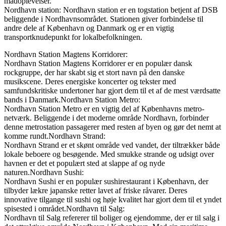
madoplevelser.
Nordhavn station: Nordhavn station er en togstation betjent af DSB
beliggende i Nordhavnsområdet. Stationen giver forbindelse til
andre dele af København og Danmark og er en vigtig
transportknudepunkt for lokalbefolkningen.
Nordhavn Station Magtens Korridorer:
Nordhavn Station Magtens Korridorer er en populær dansk
rockgruppe, der har skabt sig et stort navn på den danske
musikscene. Deres energiske koncerter og tekster med
samfundskritiske undertoner har gjort dem til et af de mest værdsatte
bands i Danmark.Nordhavn Station Metro:
Nordhavn Station Metro er en vigtig del af Københavns metro-
netværk. Beliggende i det moderne område Nordhavn, forbinder
denne metrostation passagerer med resten af byen og gør det nemt at
komme rundt.Nordhavn Strand:
Nordhavn Strand er et skønt område ved vandet, der tiltrækker både
lokale beboere og besøgende. Med smukke strande og udsigt over
havnen er det et populært sted at slappe af og nyde
naturen.Nordhavn Sushi:
Nordhavn Sushi er en populær sushirestaurant i København, der
tilbyder lækre japanske retter lavet af friske råvarer. Deres
innovative tilgange til sushi og høje kvalitet har gjort dem til et yndet
spisested i området.Nordhavn til Salg:
Nordhavn til Salg refererer til boliger og ejendomme, der er til salg i