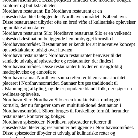
kontorer og butiksfaciliteter.
Nordhavn restaurant: En Nordhavn restaurant er en
spisestedsfacilitet beliggende i Nordhavnsområdet i København.
Disse restauranter tilbyder ofte en bred vifte af kulinariske oplevelser
og unikke atmosfærer.
Nordhavn restaurant Silo: Nordhavn restaurant Silo er en velkendt
spisestedsdestination beliggende i en ombygget kornsilo i
Nordhavnsområdet. Restauranten er kendt for sit innovative koncept
og spektakulære udsigt over havnen.
Nordhavn restauranter: Nordhavn restauranter henviser til det
samlede udvalg af spisesteder og restauranter, der findes i
Nordhavnsområdet. Disse restauranter tilbyder en mangfoldig
madoplevelse og atmosfære.
Nordhavn sauna: Nordhavn sauna refererer til en sauna-facilitet
placeret i Nordhavnsområdet. Saunaer bruges traditionelt til
afslapning og afkøling, og de er populære blandt folk, der søger en
wellness-oplevelse.
Nordhavn Silo: Nordhavn Silo er en karakteristisk ombygget
kornsilo, der nu fungerer som en multifunktionel destination i
Nordhavnsområdet. Siloen bruges til forskellige formål, herunder
restauranter, kontorer og boliger.
Nordhavn spisesteder: Nordhavn spisesteder refererer til
spisestedsfaciliteter og restauranter beliggende i Nordhavnsområdet.
Disse spisesteder tilbyder et udvalg af kulinariske retter og