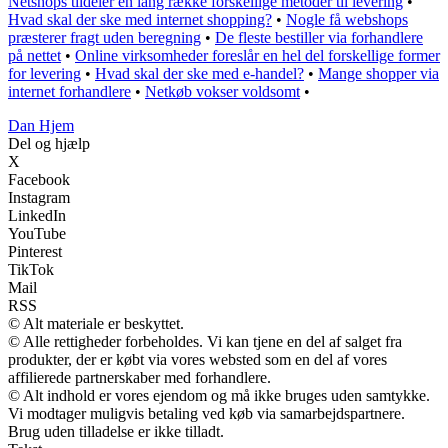
Netshops tildeler en lang række forskellige metoder til levering
•
Hvad skal der ske med internet shopping?
•
Nogle få webshops
præsterer fragt uden beregning
•
De fleste bestiller via forhandlere
på nettet
•
Online virksomheder foreslår en hel del forskellige former
for levering
•
Hvad skal der ske med e-handel?
•
Mange shopper via
internet forhandlere
•
Netkøb vokser voldsomt
•
Dan Hjem
Del og hjælp
X
Facebook
Instagram
LinkedIn
YouTube
Pinterest
TikTok
Mail
RSS
© Alt materiale er beskyttet.
© Alle rettigheder forbeholdes. Vi kan tjene en del af salget fra
produkter, der er købt via vores websted som en del af vores
affilierede partnerskaber med forhandlere.
© Alt indhold er vores ejendom og må ikke bruges uden samtykke.
Vi modtager muligvis betaling ved køb via samarbejdspartnere.
Brug uden tilladelse er ikke tilladt.