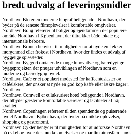
bredt udvalg af leveringsmidler
Nordhavn Bio er en moderne biograf beliggende i Nordhavn, der
byder på de seneste filmoplevelser i komfortable omgivelser.
Nordhavn Bolig refererer til boliger og ejendomme i det populære
område Nordhavn i København, der tiltrækker både lokale og
internationale beboere.
Nordhavn Brunch henviser til muligheder for at nyde en lækker
morgenmad eller frokost i Nordhavn, hvor der findes et udvalg af
hyggelige spisesteder.
Nordhavn Byggeri omtaler de mange innovative og bæredygtige
byggeprojekter, der præger udviklingen af Nordhavn som en
moderne og bæredygtig bydel.
Nordhavn Cafe er et populært mødested for kaffeentusiaster og
caféelskere, der ønsker at nyde en god kop kaffe eller lækre kager i
Nordhavn.
Nordhavn Comwell er et luksuriøst hotel beliggende i Nordhavn,
der tilbyder gæsterne komfortable værelser og faciliteter af høj
kvalitet.
Nordhavn Copenhagen refererer til den spændende og pulserende
bydel Nordhavn i København, der byder på unikke oplevelser,
shopping og gastronomi.
Nordhavn Cykler hentyder til muligheden for at udforske Nordhavn
på cykel og nyde de smukke omgivelser og maritim atmosfære langs