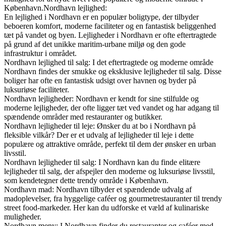
København.Nordhavn lejlighed:
En lejlighed i Nordhavn er en populær boligtype, der tilbyder
beboeren komfort, moderne faciliteter og en fantastisk beliggenhed
tæt på vandet og byen. Lejligheder i Nordhavn er ofte eftertragtede
på grund af det unikke maritim-urbane miljø og den gode
infrastruktur i området.
Nordhavn lejlighed til salg: I det eftertragtede og moderne område
Nordhavn findes der smukke og eksklusive lejligheder til salg. Disse
boliger har ofte en fantastisk udsigt over havnen og byder på
luksuriøse faciliteter.
Nordhavn lejligheder: Nordhavn er kendt for sine stilfulde og
moderne lejligheder, der ofte ligger tæt ved vandet og har adgang til
spændende områder med restauranter og butikker.
Nordhavn lejligheder til leje: Ønsker du at bo i Nordhavn på
fleksible vilkår? Der er et udvalg af lejligheder til leje i dette
populære og attraktive område, perfekt til dem der ønsker en urban
livsstil.
Nordhavn lejligheder til salg: I Nordhavn kan du finde elitære
lejligheder til salg, der afspejler den moderne og luksuriøse livsstil,
som kendetegner dette trendy område i København.
Nordhavn mad: Nordhavn tilbyder et spændende udvalg af
madoplevelser, fra hyggelige caféer og gourmetrestauranter til trendy
street food-markeder. Her kan du udforske et væld af kulinariske
muligheder.
Nordhavn meny: I Nordhavn finder du restauranter og caféer med