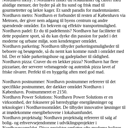
alsidige menuer, der byder på alt fra sund og frisk mad til
gourmetretter og lækre kager. Et sandt paradis for madentusiaster.
Nordhavn metro: Nordhavn er forbundet til resten af København via
Metroen, der giver nem adgang til byens centrum og andre
spændende områder. En bekvem og effektiv transportmulighed.
Nordhavn padel: Er du til padeltennis? Nordhavn har faciliteter til
dette populære sport, så du kan dyrke din passion for padel i det
moderne og urbane miljø, som kendetegner området.
Nordhavn parkering: Nordhavn tilbyder parkeringsmuligheder til
beboere og besøgende, så du nemt kan komme rundt i området med
bil. Der er både parkeringshuse og gadepladser til rådighed.
Nordhavn pizza: Craver du en lækker pizza? Nordhavn har flere
pizzariaer, der serverer velsmagende og autentisk pizza lavet af
friske råvarer. Perfekt til en hyggelig aften med god mad.
Nordhavn postnummer: Nordhavn postnummer refererer til det
specifikke postnummer, der dækker området Nordhavn i
København. Postnummeret er 2150.
Nordhavn Power Solutions: Nordhavn Power Solutions er en
virksomhed, der fokuserer på bæredygtige energiløsninger og
teknologier i Nordhavnsområdet. De tilbyder innovative løsninger til
at imødekomme energibehovene i lokalsamfundet.
Nordhavn projektsalg: Nordhavn projektsalg refererer til salg af
bolig- og erhvervsejendomme i udviklingsprojekter i
Nordhavnsområdet. Disse projekter omfatter ofte moderne boliger,