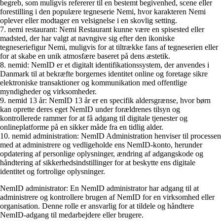
begreb, som muligvis refererer til en bestemt begivenhed, scene eller
forestilling i den populære tegneserie Nemi, hvor karakteren Nemi
oplever eller modtager en velsignelse i en skovlig setting.
7. nemi restaurant: Nemi Restaurant kunne være en spisested eller
madsted, der har valgt at navngive sig efter den ikoniske
tegneseriefigur Nemi, muligvis for at tiltrække fans af tegneserien eller
for at skabe en unik atmosfære baseret på dens æstetik.
8. nemid: NemID er et digitalt identifikationssystem, der anvendes i
Danmark til at bekræfte borgernes identitet online og foretage sikre
elektroniske transaktioner og kommunikation med offentlige
myndigheder og virksomheder.
9. nemid 13 år: NemID 13 år er en specifik aldersgrænse, hvor børn
kan oprette deres eget NemID under forældrenes tilsyn og
kontrollerede rammer for at få adgang til digitale tjenester og
onlineplatforme på en sikker måde fra en tidlig alder.
10. nemid administration: NemID Administration henviser til processen
med at administrere og vedligeholde ens NemID-konto, herunder
opdatering af personlige oplysninger, ændring af adgangskode og
håndtering af sikkerhedsindstillinger for at beskytte ens digitale
identitet og fortrolige oplysninger.
NemID administrator: En NemID administrator har adgang til at
administrere og kontrollere brugen af NemID for en virksomhed eller
organisation. Denne rolle er ansvarlig for at tildele og håndtere
NemID-adgang til medarbejdere eller brugere.