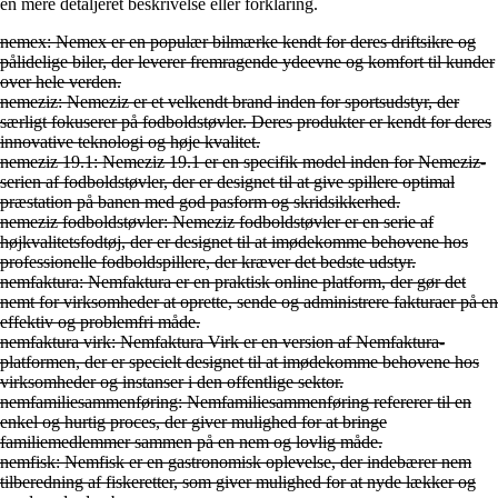
en mere detaljeret beskrivelse eller forklaring.
nemex: Nemex er en populær bilmærke kendt for deres driftsikre og
pålidelige biler, der leverer fremragende ydeevne og komfort til kunder
over hele verden.
nemeziz: Nemeziz er et velkendt brand inden for sportsudstyr, der
særligt fokuserer på fodboldstøvler. Deres produkter er kendt for deres
innovative teknologi og høje kvalitet.
nemeziz 19.1: Nemeziz 19.1 er en specifik model inden for Nemeziz-
serien af fodboldstøvler, der er designet til at give spillere optimal
præstation på banen med god pasform og skridsikkerhed.
nemeziz fodboldstøvler: Nemeziz fodboldstøvler er en serie af
højkvalitetsfodtøj, der er designet til at imødekomme behovene hos
professionelle fodboldspillere, der kræver det bedste udstyr.
nemfaktura: Nemfaktura er en praktisk online platform, der gør det
nemt for virksomheder at oprette, sende og administrere fakturaer på en
effektiv og problemfri måde.
nemfaktura virk: Nemfaktura Virk er en version af Nemfaktura-
platformen, der er specielt designet til at imødekomme behovene hos
virksomheder og instanser i den offentlige sektor.
nemfamiliesammenføring: Nemfamiliesammenføring refererer til en
enkel og hurtig proces, der giver mulighed for at bringe
familiemedlemmer sammen på en nem og lovlig måde.
nemfisk: Nemfisk er en gastronomisk oplevelse, der indebærer nem
tilberedning af fiskeretter, som giver mulighed for at nyde lækker og