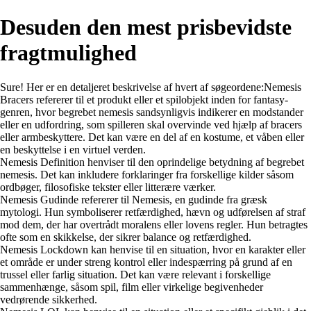
Desuden den mest prisbevidste
fragtmulighed
Sure! Her er en detaljeret beskrivelse af hvert af søgeordene:Nemesis
Bracers refererer til et produkt eller et spilobjekt inden for fantasy-
genren, hvor begrebet nemesis sandsynligvis indikerer en modstander
eller en udfordring, som spilleren skal overvinde ved hjælp af bracers
eller armbeskyttere. Det kan være en del af en kostume, et våben eller
en beskyttelse i en virtuel verden.
Nemesis Definition henviser til den oprindelige betydning af begrebet
nemesis. Det kan inkludere forklaringer fra forskellige kilder såsom
ordbøger, filosofiske tekster eller litterære værker.
Nemesis Gudinde refererer til Nemesis, en gudinde fra græsk
mytologi. Hun symboliserer retfærdighed, hævn og udførelsen af straf
mod dem, der har overtrådt moralens eller lovens regler. Hun betragtes
ofte som en skikkelse, der sikrer balance og retfærdighed.
Nemesis Lockdown kan henvise til en situation, hvor en karakter eller
et område er under streng kontrol eller indespærring på grund af en
trussel eller farlig situation. Det kan være relevant i forskellige
sammenhænge, såsom spil, film eller virkelige begivenheder
vedrørende sikkerhed.