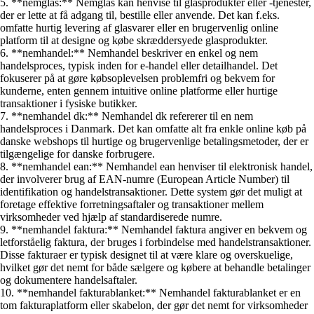
5. **nemglas:** Nemglas kan henvise til glasprodukter eller -tjenester,
der er lette at få adgang til, bestille eller anvende. Det kan f.eks.
omfatte hurtig levering af glasvarer eller en brugervenlig online
platform til at designe og købe skræddersyede glasprodukter.
6. **nemhandel:** Nemhandel beskriver en enkel og nem
handelsproces, typisk inden for e-handel eller detailhandel. Det
fokuserer på at gøre købsoplevelsen problemfri og bekvem for
kunderne, enten gennem intuitive online platforme eller hurtige
transaktioner i fysiske butikker.
7. **nemhandel dk:** Nemhandel dk refererer til en nem
handelsproces i Danmark. Det kan omfatte alt fra enkle online køb på
danske webshops til hurtige og brugervenlige betalingsmetoder, der er
tilgængelige for danske forbrugere.
8. **nemhandel ean:** Nemhandel ean henviser til elektronisk handel,
der involverer brug af EAN-numre (European Article Number) til
identifikation og handelstransaktioner. Dette system gør det muligt at
foretage effektive forretningsaftaler og transaktioner mellem
virksomheder ved hjælp af standardiserede numre.
9. **nemhandel faktura:** Nemhandel faktura angiver en bekvem og
letforståelig faktura, der bruges i forbindelse med handelstransaktioner.
Disse fakturaer er typisk designet til at være klare og overskuelige,
hvilket gør det nemt for både sælgere og købere at behandle betalinger
og dokumentere handelsaftaler.
10. **nemhandel fakturablanket:** Nemhandel fakturablanket er en
tom fakturaplatform eller skabelon, der gør det nemt for virksomheder