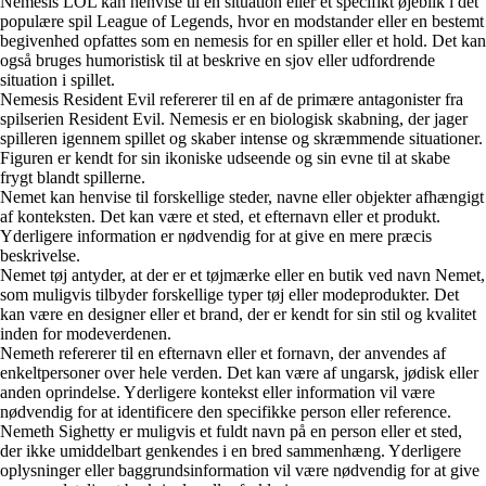
Nemesis LOL kan henvise til en situation eller et specifikt øjeblik i det
populære spil League of Legends, hvor en modstander eller en bestemt
begivenhed opfattes som en nemesis for en spiller eller et hold. Det kan
også bruges humoristisk til at beskrive en sjov eller udfordrende
situation i spillet.
Nemesis Resident Evil refererer til en af de primære antagonister fra
spilserien Resident Evil. Nemesis er en biologisk skabning, der jager
spilleren igennem spillet og skaber intense og skræmmende situationer.
Figuren er kendt for sin ikoniske udseende og sin evne til at skabe
frygt blandt spillerne.
Nemet kan henvise til forskellige steder, navne eller objekter afhængigt
af konteksten. Det kan være et sted, et efternavn eller et produkt.
Yderligere information er nødvendig for at give en mere præcis
beskrivelse.
Nemet tøj antyder, at der er et tøjmærke eller en butik ved navn Nemet,
som muligvis tilbyder forskellige typer tøj eller modeprodukter. Det
kan være en designer eller et brand, der er kendt for sin stil og kvalitet
inden for modeverdenen.
Nemeth refererer til en efternavn eller et fornavn, der anvendes af
enkeltpersoner over hele verden. Det kan være af ungarsk, jødisk eller
anden oprindelse. Yderligere kontekst eller information vil være
nødvendig for at identificere den specifikke person eller reference.
Nemeth Sighetty er muligvis et fuldt navn på en person eller et sted,
der ikke umiddelbart genkendes i en bred sammenhæng. Yderligere
oplysninger eller baggrundsinformation vil være nødvendig for at give