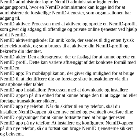
NemID administrator login: NemID administrator login er den
adgangsportal, hvor en NemID administrator kan logge ind for at
administrere de forskellige NemID-tjenester, som organisationen har
adgang til.
NemID aktiver: Processen med at aktivere og oprette en NemID-profil,
som giver dig adgang til offentlige og private online tjenester ved hjælp
af dit NemID.
NemID aktiveringskode: En unik kode, der sendes til dig enten fysisk
eller elektronisk, og som bruges til at aktivere din NemID-profil og
bekræfte din identitet.
NemID alder: Den aldersgrænse, der er fastlagt for at kunne oprette en
NemID-profil. Dette kan variere afhængigt af det konkrete formål med
NemIDen.
NemID app: En mobilapplikation, der giver dig mulighed for at bruge
NemID til at identificere dig og foretage sikre transaktioner via din
smartphone eller tablet.
NemID app installation: Processen med at downloade og installere
NemID-appen på din enhed for at kunne bruge den til at logge ind eller
foretage transaktioner sikkert.
NemID app ny telefon: Når du skifter til en ny telefon, skal du
installere NemID-appen på den nye enhed og eventuelt overføre dine
NemID-oplysninger for at kunne fortsætte med at bruge tjenesten.
NemID app på ny telefon: At installere og konfigurere NemID-appen
på din nye telefon, så du fortsat kan bruge NemID-tjenesterne sikkert
og bekvemt.