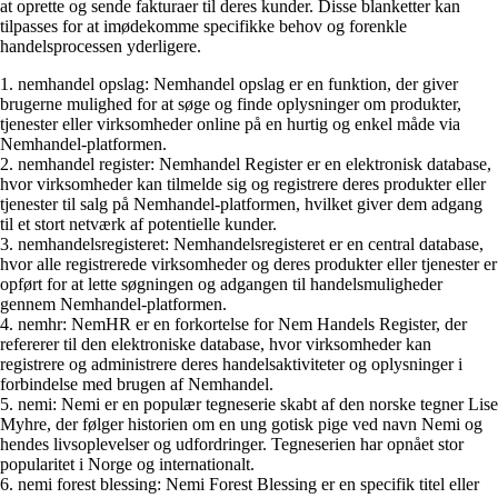
at oprette og sende fakturaer til deres kunder. Disse blanketter kan
tilpasses for at imødekomme specifikke behov og forenkle
handelsprocessen yderligere.
1. nemhandel opslag: Nemhandel opslag er en funktion, der giver
brugerne mulighed for at søge og finde oplysninger om produkter,
tjenester eller virksomheder online på en hurtig og enkel måde via
Nemhandel-platformen.
2. nemhandel register: Nemhandel Register er en elektronisk database,
hvor virksomheder kan tilmelde sig og registrere deres produkter eller
tjenester til salg på Nemhandel-platformen, hvilket giver dem adgang
til et stort netværk af potentielle kunder.
3. nemhandelsregisteret: Nemhandelsregisteret er en central database,
hvor alle registrerede virksomheder og deres produkter eller tjenester er
opført for at lette søgningen og adgangen til handelsmuligheder
gennem Nemhandel-platformen.
4. nemhr: NemHR er en forkortelse for Nem Handels Register, der
refererer til den elektroniske database, hvor virksomheder kan
registrere og administrere deres handelsaktiviteter og oplysninger i
forbindelse med brugen af Nemhandel.
5. nemi: Nemi er en populær tegneserie skabt af den norske tegner Lise
Myhre, der følger historien om en ung gotisk pige ved navn Nemi og
hendes livsoplevelser og udfordringer. Tegneserien har opnået stor
popularitet i Norge og internationalt.
6. nemi forest blessing: Nemi Forest Blessing er en specifik titel eller