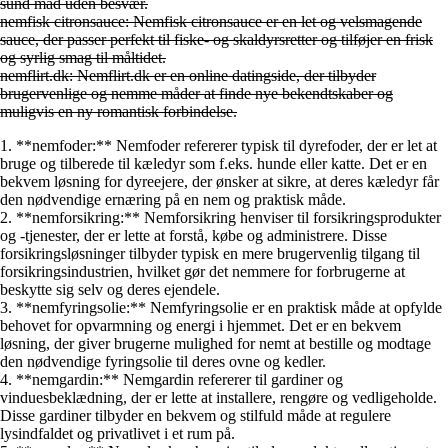
sund mad uden besvær.
nemfisk citronsauce: Nemfisk citronsauce er en let og velsmagende
sauce, der passer perfekt til fiske- og skaldyrsretter og tilføjer en frisk
og syrlig smag til måltidet.
nemflirt.dk: Nemflirt.dk er en online datingside, der tilbyder
brugervenlige og nemme måder at finde nye bekendtskaber og
muligvis en ny romantisk forbindelse.
1. **nemfoder:** Nemfoder refererer typisk til dyrefoder, der er let at
bruge og tilberede til kæledyr som f.eks. hunde eller katte. Det er en
bekvem løsning for dyreejere, der ønsker at sikre, at deres kæledyr får
den nødvendige ernæring på en nem og praktisk måde.
2. **nemforsikring:** Nemforsikring henviser til forsikringsprodukter
og -tjenester, der er lette at forstå, købe og administrere. Disse
forsikringsløsninger tilbyder typisk en mere brugervenlig tilgang til
forsikringsindustrien, hvilket gør det nemmere for forbrugerne at
beskytte sig selv og deres ejendele.
3. **nemfyringsolie:** Nemfyringsolie er en praktisk måde at opfylde
behovet for opvarmning og energi i hjemmet. Det er en bekvem
løsning, der giver brugerne mulighed for nemt at bestille og modtage
den nødvendige fyringsolie til deres ovne og kedler.
4. **nemgardin:** Nemgardin refererer til gardiner og
vinduesbeklædning, der er lette at installere, rengøre og vedligeholde.
Disse gardiner tilbyder en bekvem og stilfuld måde at regulere
lysindfaldet og privatlivet i et rum på.