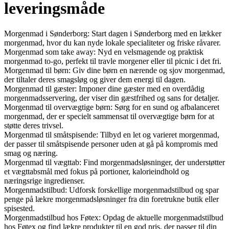
leveringsmåde
Morgenmad i Sønderborg: Start dagen i Sønderborg med en lækker
morgenmad, hvor du kan nyde lokale specialiteter og friske råvarer.
Morgenmad som take away: Nyd en velsmagende og praktisk
morgenmad to-go, perfekt til travle morgener eller til picnic i det fri.
Morgenmad til børn: Giv dine børn en nærende og sjov morgenmad,
der tiltaler deres smagsløg og giver dem energi til dagen.
Morgenmad til gæster: Imponer dine gæster med en overdådig
morgenmadsservering, der viser din gæstfrihed og sans for detaljer.
Morgenmad til overvægtige børn: Sørg for en sund og afbalanceret
morgenmad, der er specielt sammensat til overvægtige børn for at
støtte deres trivsel.
Morgenmad til småtspisende: Tilbyd en let og varieret morgenmad,
der passer til småtspisende personer uden at gå på kompromis med
smag og næring.
Morgenmad til vægttab: Find morgenmadsløsninger, der understøtter
et vægttabsmål med fokus på portioner, kalorieindhold og
næringsrige ingredienser.
Morgenmadstilbud: Udforsk forskellige morgenmadstilbud og spar
penge på lækre morgenmadsløsninger fra din foretrukne butik eller
spisested.
Morgenmadstilbud hos Føtex: Opdag de aktuelle morgenmadstilbud
hos Føtex og find lækre produkter til en god pris, der passer til din