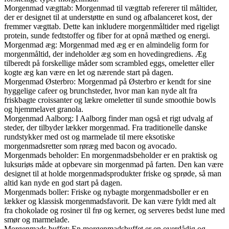
Morgenmad vægttab: Morgenmad til vægttab refererer til måltider,
der er designet til at understøtte en sund og afbalanceret kost, der
fremmer vægttab. Dette kan inkludere morgenmåltider med rigeligt
protein, sunde fedtstoffer og fiber for at opnå mæthed og energi.
Morgenmad æg: Morgenmad med æg er en almindelig form for
morgenmåltid, der indeholder æg som en hovedingrediens. Æg
tilberedt på forskellige måder som scrambled eggs, omeletter eller
kogte æg kan være en let og nærende start på dagen.
Morgenmad Østerbro: Morgenmad på Østerbro er kendt for sine
hyggelige cafeer og brunchsteder, hvor man kan nyde alt fra
friskbagte croissanter og lækre omeletter til sunde smoothie bowls
og hjemmelavet granola.
Morgenmad Aalborg: I Aalborg finder man også et rigt udvalg af
steder, der tilbyder lækker morgenmad. Fra traditionelle danske
rundstykker med ost og marmelade til mere eksotiske
morgenmadsretter som røræg med bacon og avocado.
Morgenmads beholder: En morgenmadsbeholder er en praktisk og
luksuriøs måde at opbevare sin morgenmad på farten. Den kan være
designet til at holde morgenmadsprodukter friske og sprøde, så man
altid kan nyde en god start på dagen.
Morgenmads boller: Friske og nybagte morgenmadsboller er en
lækker og klassisk morgenmadsfavorit. De kan være fyldt med alt
fra chokolade og rosiner til frø og kerner, og serveres bedst lune med
smør og marmelade.
Morgenmads buffet: En morgenmadsbuffet er en overdådig og