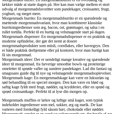
lækker måde at starte dagen på. Her kan man vælge mellem et stort
udvalg af morgenmadsfavoritter som pandekager, croissanter, frugt,
yoghurt, og meget mere.
Morgenmads burrito: En morgenmadsburrito er en spændende og
mættende morgenmadsvariant, hvor man kombinerer klassiske
burritoingredienser som æg, bacon, ost, grøntsager, og salsa i en
rullet tortilla. Perfekt til en hurtig og velsmagende start på dagen.
Morgenmads dispenser: En morgenmadsdispenser er en praktisk og
moderne opfindelse, der gør det nemt at dosere
morgenmadsprodukter som müsli, cornflakes, eller havregryn. Den
er både praktisk derhjemme eller på kontoret, hvor man hurtigt kan
få sin morgenmad.
Morgenmads ideer: Der er uendeligt mange kreative og spændende
ideer til morgenmad, fra farverige smoothie bowls og proteinrige
omeletter til sprøde vafler og sundere pandekager. Lad din fantasi og
smagssans guide dig til nye og velsmagende morgenmadsoplevelser.
Morgenmads kage: En morgenmadskage kan være en luksuriøs og
sød behandling til en speciel morgen. Den kan være en blød og
saftig kage fyldt med frugt, nødder, og krydderier, eller en sprød og
sprød croissantkage. Perfekt til at lyse din morgen op.
Morgenmads muffins er lækre og luftige små kager, som typisk
indeholder ingredienser som mel, sukker, æg og mælk. De kan
varieres med forskelligt fyld såsom bær, chokolade eller nødder.
Morgenmads omelet er en sund og velsmagende ret, der består af æg