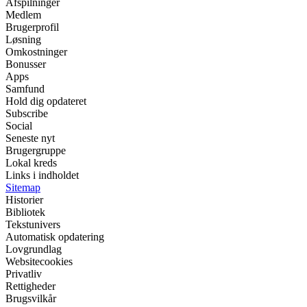
Afspilninger
Medlem
Brugerprofil
Løsning
Omkostninger
Bonusser
Apps
Samfund
Hold dig opdateret
Subscribe
Social
Seneste nyt
Brugergruppe
Lokal kreds
Links i indholdet
Sitemap
Historier
Bibliotek
Tekstunivers
Automatisk opdatering
Lovgrundlag
Websitecookies
Privatliv
Rettigheder
Brugsvilkår