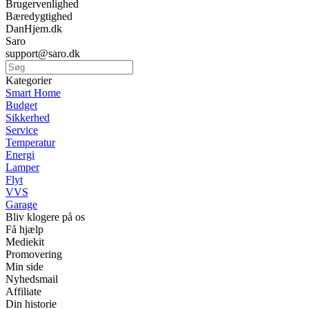
Brugervenlighed
Bæredygtighed
DanHjem.dk
Saro
support@saro.dk
Kategorier
Smart Home
Budget
Sikkerhed
Service
Temperatur
Energi
Lamper
Flyt
VVS
Garage
Bliv klogere på os
Få hjælp
Mediekit
Promovering
Min side
Nyhedsmail
Affiliate
Din historie