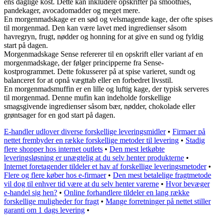
ens daglige kost. Dette kan inkludere opskrifter på smoothies,
pandekager, avocadomadder og meget mere.
En morgenmadskage er en sød og velsmagende kage, der ofte spises
til morgenmad. Den kan være lavet med ingredienser såsom
havregryn, frugt, nødder og honning for at give en sund og fyldig
start på dagen.
Morgenmadskage Sense refererer til en opskrift eller variant af en
morgenmadskage, der følger principperne fra Sense-
kostprogrammet. Dette fokusserer på at spise varieret, sundt og
balanceret for at opnå vægttab eller en forbedret livsstil.
En morgenmadsmuffin er en lille og luftig kage, der typisk serveres
til morgenmad. Denne mufin kan indeholde forskellige
smagsgivende ingredienser såsom bær, nødder, chokolade eller
grøntsager for en god start på dagen.
E-handler udlover diverse forskellige leveringsmidler
•
Firmaer på
nettet frembyder en række forskellige metoder til levering
•
Stadig
flere shopper hos internet outlets
•
Den mest letkøbte
leveringsløsning er unægtelig at du selv henter produkterne
•
Internet foretagender tildeler et hav af forskellige leveringsmetoder
•
Flere og flere køber hos e-firmaer
•
Den mest betalelige fragtmetode
vil dog til enhver tid være at du selv henter varerne
•
Hvor bevæger
e-handel sig hen?
•
Online forhandlere tildeler en lang række
forskellige muligheder for fragt
•
Mange forretninger på nettet stiller
garanti om 1 dags levering
•