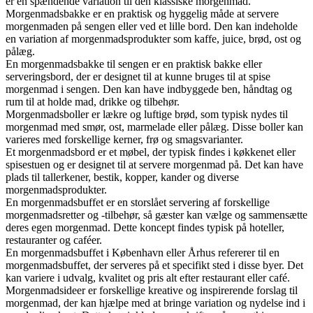
er en spændende variation til den klassiske morgenmad.
Morgenmadsbakke er en praktisk og hyggelig måde at servere
morgenmaden på sengen eller ved et lille bord. Den kan indeholde
en variation af morgenmadsprodukter som kaffe, juice, brød, ost og
pålæg.
En morgenmadsbakke til sengen er en praktisk bakke eller
serveringsbord, der er designet til at kunne bruges til at spise
morgenmad i sengen. Den kan have indbyggede ben, håndtag og
rum til at holde mad, drikke og tilbehør.
Morgenmadsboller er lækre og luftige brød, som typisk nydes til
morgenmad med smør, ost, marmelade eller pålæg. Disse boller kan
varieres med forskellige kerner, frø og smagsvarianter.
Et morgenmadsbord er et møbel, der typisk findes i køkkenet eller
spisestuen og er designet til at servere morgenmad på. Det kan have
plads til tallerkener, bestik, kopper, kander og diverse
morgenmadsprodukter.
En morgenmadsbuffet er en storslået servering af forskellige
morgenmadsretter og -tilbehør, så gæster kan vælge og sammensætte
deres egen morgenmad. Dette koncept findes typisk på hoteller,
restauranter og caféer.
En morgenmadsbuffet i København eller Århus refererer til en
morgenmadsbuffet, der serveres på et specifikt sted i disse byer. Det
kan variere i udvalg, kvalitet og pris alt efter restaurant eller café.
Morgenmadsideer er forskellige kreative og inspirerende forslag til
morgenmad, der kan hjælpe med at bringe variation og nydelse ind i