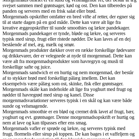
svejset sammen med grøntsager, kød og ost. Den kan tilberedes på
panden og serveres med en frisk salat eller brød.
Morgenmads opskrifter omfatter en bred vifte af retter, der egner sig
til at starte dagen på en god måde. Dette kan være alt lige fra
kreative æggeopskrifter til sunde smoothies og lækre pandekager.
Morgenmads pandekager er tynde, bløde og lækre, og serveres
typisk med sirup, frugt eller ristede nødder. De kan laves af en dej
bestående af mel, æg, mælk og smør.
Morgenmads produkter dækker over en række forskellige fødevarer
og drikkevarer, der er velegnede at nyde til morgenmad. Dette kan
være alt fra morgenmadsprodukter som havregryn og musli til
forskellige safte og juice.
Morgenmads sandwich er en hurtig og nem morgenmad, der består
af to stykker brød med forskelligt pålæg imellem. Det kan
eksempelvis være pålæg som ost, skinke, fisk eller grøntsager.
Morgenmads skåle kan indeholde alt lige fra yoghurt med frugt og
nødder til havregrød med sirup og kanel. Disse
morgenmadsvariationer serveres typisk i en skål og kan være både
sunde og velsmagende.
Morgenmads smoothie er en blød og cremet drik lavet af frugt, bær,
yoghurt og evt. grøntsager. Denne morgenmadsopskrift er hurtig og
nem at lave og kan tilpasses efter ens smag.
Morgenmads vafler er sprøde og lækre, og serveres typisk med
frugt, flormelis eller sirup på toppen. De kan bages i et vaffeljern og