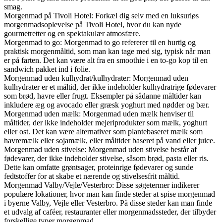
smag.
Morgenmad på Tivoli Hotel: Forkæl dig selv med en luksuriøs
morgenmadsoplevelse på Tivoli Hotel, hvor du kan nyde
gourmetretter og en spektakulær atmosfære.
Morgenmad to go: Morgenmad to go refererer til en hurtig og
praktisk morgenmåltid, som man kan tage med sig, typisk når man
er på farten. Det kan være alt fra en smoothie i en to-go kop til en
sandwich pakket ind i folie.
Morgenmad uden kulhydrat/kulhydrater: Morgenmad uden
kulhydrater er et måltid, der ikke indeholder kulhydratrige fødevarer
som brød, havre eller frugt. Eksempler på sådanne måltider kan
inkludere æg og avocado eller græsk yoghurt med nødder og bær.
Morgenmad uden mælk: Morgenmad uden mælk henviser til
måltider, der ikke indeholder mejeriprodukter som mælk, yoghurt
eller ost. Det kan være alternativer som plantebaseret mælk som
havremælk eller sojamælk, eller måltider baseret på vand eller juice.
Morgenmad uden stivelse: Morgenmad uden stivelse består af
fødevarer, der ikke indeholder stivelse, såsom brød, pasta eller ris.
Dette kan omfatte grøntsager, proteinrige fødevarer og sunde
fedtstoffer for at skabe et nærende og stivelsesfrit måltid.
Morgenmad Valby/Vejle/Vesterbro: Disse søgetermer indikerer
populære lokationer, hvor man kan finde steder at spise morgenmad
i byerne Valby, Vejle eller Vesterbro. På disse steder kan man finde
et udvalg af caféer, restauranter eller morgenmadssteder, der tilbyder
forskellige typer morgenmad.