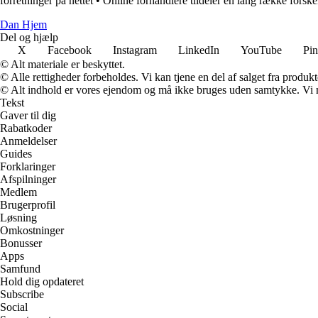
forretninger på nettet
•
Online forhandlere tildeler en lang række forske
Dan Hjem
Del og hjælp
X
Facebook
Instagram
LinkedIn
YouTube
Pin
© Alt materiale er beskyttet.
© Alle rettigheder forbeholdes. Vi kan tjene en del af salget fra produk
© Alt indhold er vores ejendom og må ikke bruges uden samtykke. Vi mod
Tekst
Gaver til dig
Rabatkoder
Anmeldelser
Guides
Forklaringer
Afspilninger
Medlem
Brugerprofil
Løsning
Omkostninger
Bonusser
Apps
Samfund
Hold dig opdateret
Subscribe
Social