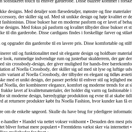
 en sofistikeret touch til enhver garderobe. Disse blazere kommer i forske
e designs. Med detaljer som flæsedetaljer, mønstre og fine materialer er 
ssory, der skiller sig ud. Med sit unikke design og høje kvalitet er den
fashionistas. Disse bukser har en moderne pasform og er lavet af behage
designs. Med fokus på pasform og kvalitet tilbyder disse bukser et stilf
 til din garderobe. Disse cardigans findes i forskellige farver og stilart
og opgrader din garderobe til en lavere pris. Disse komfortable og stilf
erer stil og funktionalitet med sit elegante design og holdbare material
ke look, rummelige indvendige rum og justerbar skulderrem, der gør den i
ed sin crossbody-design, der giver mulighed for hands-free bærekomfort
ation af Noella Crossbody, der skiller sig ud med sit lyse og luftige ud
iv variant af Noella Crossbody, der tilbyder en elegant og tidløs æste
 med et unikt design, der passer perfekt til enhver stil og lejlighed me
 af Noella, der kombinerer elegance, komfort og moderne trends for at 
 frakke lavet af kvalitetsmaterialer, der holder dig varm og fashionable 
or sit moderne design, bæredygtige produktion og evne til at skabe tidl
ed at returnere produkter købt fra Noella Fashion, hvor kunder kan få 
mere om de enkelte søgeord. Skulle du have brug for yderligere informati
s e-handler
•
Handel via nettet vokser voldsomt
•
Desuden den mest pris
et bliver fortsat mere populært
•
Fremtidens vækst sker via internettet