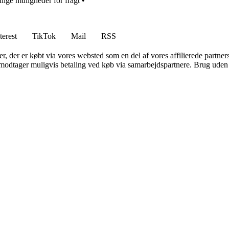
llige muligheder for fragt
•
terest
TikTok
Mail
RSS
ter, der er købt via vores websted som en del af vores affilierede partne
tager muligvis betaling ved køb via samarbejdspartnere. Brug uden till