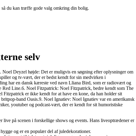
n, så du kan træffe gode valg omkring din bolig.
terne selv
.2. Noel Deyzel højde: Det er muligvis en søgning efter oplysninger om
iller og tv-vært, der er bedst kendt for sin medvirken i
ng har en dansk kæreste ved navn Lliana Bird, som er radiovært og
he Red Line.6. Noel Fitzpatrick: Noel Fitzpatrick, bedre kendt som The
l Fitzpatrick er ikke kendt for at have en kone, da han holder sit
ke britpop-band Oasis.9. Noel Ignatiev: Noel Ignatiev var en amerikansk
iker, youtuber og podcast-vært, der er kendt for sit humoristiske
er live på scenen i forskellige shows og events. Hans liveoptrædener er
og hygge og er en populær del af juledekorationer.