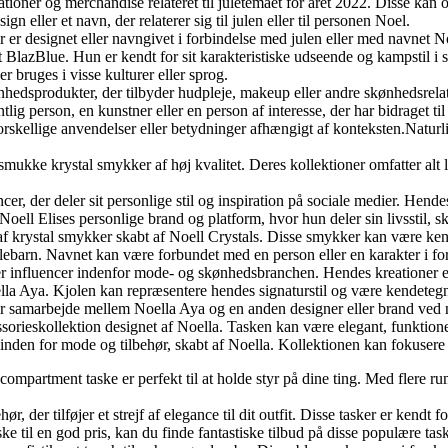
ioner og merchandise relateret til juletemaet for året 2022. Disse kan om
gn eller et navn, der relaterer sig til julen eller til personen Noel.
 er designet eller navngivet i forbindelse med julen eller med navnet N
t BlazBlue. Hun er kendt for sit karakteristiske udseende og kampstil i sp
 bruges i visse kulturer eller sprog.
nhedsprodukter, der tilbyder hudpleje, makeup eller andre skønhedsrela
person, en kunstner eller en person af interesse, der har bidraget til e
forskellige anvendelser eller betydninger afhængigt af konteksten.Naturl
mukke krystal smykker af høj kvalitet. Deres kollektioner omfatter alt 
r, der deler sit personlige stil og inspiration på sociale medier. Hendes
 Noell Elises personlige brand og platform, hvor hun deler sin livsstil, 
on af krystal smykker skabt af Noell Crystals. Disse smykker kan være k
 julebarn. Navnet kan være forbundet med en person eller en karakter i 
r influencer indenfor mode- og skønhedsbranchen. Hendes kreationer ell
oella Aya. Kjolen kan repræsentere hendes signaturstil og være kendetegn
ller samarbejde mellem Noella Aya og en anden designer eller brand ved na
sorieskollektion designet af Noella. Tasken kan være elegant, funktionel 
den for mode og tilbehør, skabt af Noella. Kollektionen kan fokusere på 
partment taske er perfekt til at holde styr på dine ting. Med flere rum
 der tilføjer et strejf af elegance til dit outfit. Disse tasker er kendt fo
ke til en god pris, kan du finde fantastiske tilbud på disse populære tas