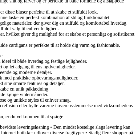
llige snit og farver og er perfekte til både formelle og afslappede
disse bluser perfekte til at skabe et stilfuldt look.
ne taske en perfekt kombination af stil og funktionalitet.
lige materialer, der giver dig en stilfuld og komfortabel hverdag.
uldt valg til enhver lejlighed.
er, hvilket giver dig mulighed for at skabe et personligt og sofistikeret
ulde cardigans er perfekte til at holde dig varm og fashionable.
e.
deel til både hverdag og festlige lejligheder.
 og let adgang til ens nødvendigheder.
seende og moderne detaljer.
tik med praktiske opbevaringsmuligheder.
d sine smarte features og detaljer.
skabe en unik påklædning.
i de kølige vintermåneder.
øse og unikke styles til enhver smag.
en refusion eller bytte varerne i overensstemmelse med virksomhedens
on, er du velkommen til at spørge.
bevidste leveringsløsning
•
Den mindst kostelige slags levering kan
•
Internet butikker udlover diverse fragttyper
•
Stadig flere shopper på