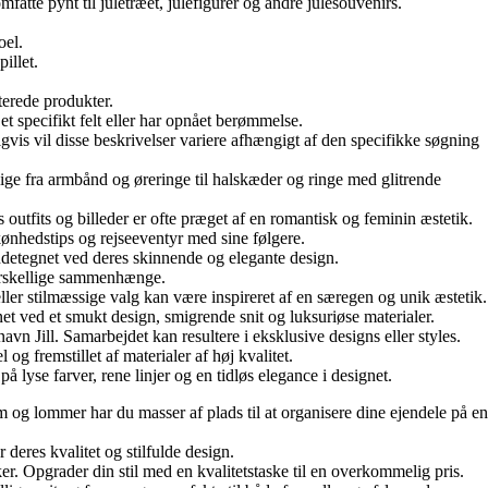
fatte pynt til juletræet, julefigurer og andre julesouvenirs.
oel.
illet.
terede produkter.
t specifikt felt eller har opnået berømmelse.
igvis vil disse beskrivelser variere afhængigt af den specifikke søgning
lige fra armbånd og øreringe til halskæder og ringe med glitrende
 outfits og billeder er ofte præget af en romantisk og feminin æstetik.
skønhedstips og rejseeventyr med sine følgere.
endetegnet ved deres skinnende og elegante design.
forskellige sammenhænge.
er stilmæssige valg kan være inspireret af en særegen og unik æstetik.
et ved et smukt design, smigrende snit og luksuriøse materialer.
vn Jill. Samarbejdet kan resultere i eksklusive designs eller styles.
og fremstillet af materialer af høj kvalitet.
lyse farver, rene linjer og en tidløs elegance i designet.
 og lommer har du masser af plads til at organisere dine ejendele på en
r deres kvalitet og stilfulde design.
ker. Opgrader din stil med en kvalitetstaske til en overkommelig pris.