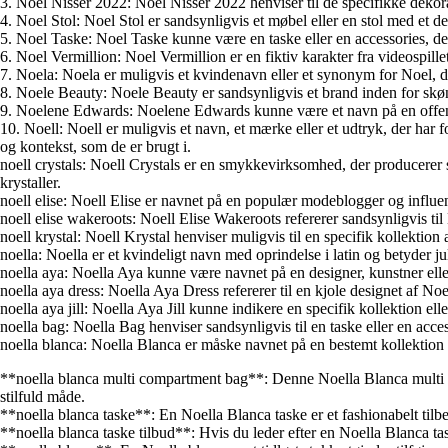
3. Noel Nisser 2022: Noel Nisser 2022 henviser til de specifikke dekorat
4. Noel Stol: Noel Stol er sandsynligvis et møbel eller en stol med et desi
5. Noel Taske: Noel Taske kunne være en taske eller en accessories, der
6. Noel Vermillion: Noel Vermillion er en fiktiv karakter fra videospille
7. Noela: Noela er muligvis et kvindenavn eller et synonym for Noel, der
8. Noele Beauty: Noele Beauty er sandsynligvis et brand inden for skø
9. Noelene Edwards: Noelene Edwards kunne være et navn på en offentlig 
10. Noell: Noell er muligvis et navn, et mærke eller et udtryk, der har 
og kontekst, som de er brugt i.
noell crystals: Noell Crystals er en smykkevirksomhed, der producerer s
krystaller.
noell elise: Noell Elise er navnet på en populær modeblogger og influence
noell elise wakeroots: Noell Elise Wakeroots refererer sandsynligvis til
noell krystal: Noell Krystal henviser muligvis til en specifik kollekti
noella: Noella er et kvindeligt navn med oprindelse i latin og betyder
noella aya: Noella Aya kunne være navnet på en designer, kunstner elle
noella aya dress: Noella Aya Dress refererer til en kjole designet af N
noella aya jill: Noella Aya Jill kunne indikere en specifik kollektion e
noella bag: Noella Bag henviser sandsynligvis til en taske eller en acces
noella blanca: Noella Blanca er måske navnet på en bestemt kollektion in
**noella blanca multi compartment bag**: Denne Noella Blanca multi com
stilfuld måde.
**noella blanca taske**: En Noella Blanca taske er et fashionabelt tilbehør,
**noella blanca taske tilbud**: Hvis du leder efter en Noella Blanca tas