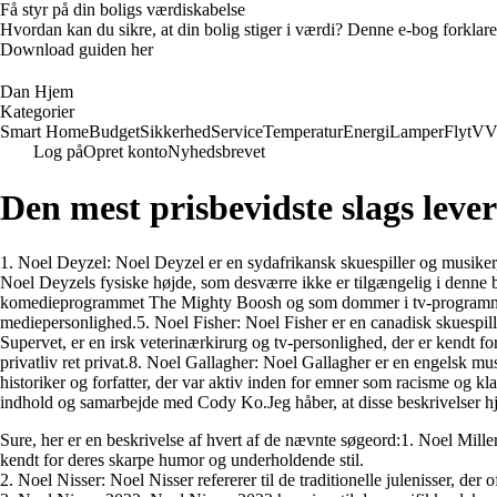
Få styr på din boligs værdiskabelse
Hvordan kan du sikre, at din bolig stiger i værdi? Denne e-bog forklare
Download guiden her
Dan Hjem
Kategorier
Smart Home
Budget
Sikkerhed
Service
Temperatur
Energi
Lamper
Flyt
VV
Log på
Opret konto
Nyhedsbrevet
Den mest prisbevidste slags lever
1. Noel Deyzel: Noel Deyzel er en sydafrikansk skuespiller og musiker,
Noel Deyzels fysiske højde, som desværre ikke er tilgængelig i denne be
komedieprogrammet The Mighty Boosh og som dommer i tv-programmet T
mediepersonlighed.5. Noel Fisher: Noel Fisher er en canadisk skuespill
Supervet, er en irsk veterinærkirurg og tv-personlighed, der er kendt fo
privatliv ret privat.8. Noel Gallagher: Noel Gallagher er en engelsk mu
historiker og forfatter, der var aktiv inden for emner som racisme og kl
indhold og samarbejde med Cody Ko.Jeg håber, at disse beskrivelser hj
Sure, her er en beskrivelse af hvert af de nævnte søgeord:1. Noel Mille
kendt for deres skarpe humor og underholdende stil.
2. Noel Nisser: Noel Nisser refererer til de traditionelle julenisser, de