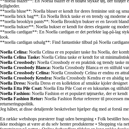
**noella blazer**: En Noella blazer er et tidløst stykke tøj, der tilføjer
lejligheder.
**noella bluse**: Noella bluser er kendt for deres feminine snit og smukk
**noella brick bag**: En Noella Brick taske er en trendy og moderne acce
**noella brooklyn pants**: Noella Brooklyn bukser er en favorit blandt 
**noella bukser**: Noella bukser er kendt for deres elegante og moderne 
**noella cardigan**: En Noella cardigan er det perfekte lag-på-lag stykke
look.
**noella cardigan udsalg**: Find fantastiske tilbud på Noella cardigans 
Noella Celina:
Noella Celina er en populær taske fra Noella, der kombin
Noella Celina Taske:
Noella Celina taske er kendt for sit minimalistis
Noella Crossbody:
Noella Crossbody er en praktisk og trendy taske m
Noella Crossbody Blanca:
Noella Crossbody Blanca er en stilfuld vari
Noella Crossbody Celina:
Noella Crossbody Celina er endnu en attrakt
Noella Crossbody Kendra:
Noella Crossbody Kendra er en alsidig taske
Noella Dress:
Noella Dress er en kollektion af smukke kjoler designet
Noella Etta Pile Coat:
Noella Etta Pile Coat er en luksuriøs og stilfuld
Noella Fashion:
Noella Fashion er et populært tøjmærke, der er kendt f
Noella Fashion Retur:
Noella Fashion Retur refererer til processen m
returneringspolitik.
Jeg håber, at disse detaljerede beskrivelser hjælper dig med at forstå 
En række webshops præsterer fragt uden beregning
•
Folk bestiller ho
ikke modsiges at være at du selv henter produkterne
•
Shopping via nett