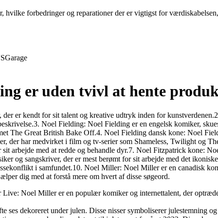
r, hvilke forbedringer og reparationer der er vigtigst for værdiskabelse
S
Garage
ing er uden tvivl at hente produk
 der er kendt for sit talent og kreative udtryk inden for kunstverdenen
skrivelse.3. Noel Fielding: Noel Fielding er en engelsk komiker, skuesp
he Great British Bake Off.4. Noel Fielding dansk kone: Noel Fieldi
er, der har medvirket i film og tv-serier som Shameless, Twilight og T
r sit arbejde med at redde og behandle dyr.7. Noel Fitzpatrick kone: Noe
siker og sangskriver, der er mest berømt for sit arbejde med det ikonis
assekonflikt i samfundet.10. Noel Miller: Noel Miller er en canadisk kom
ælper dig med at forstå mere om hvert af disse søgeord.
r Live: Noel Miller er en populær komiker og internettalent, der optræd
r ofte ses dekoreret under julen. Disse nisser symboliserer julestemning 