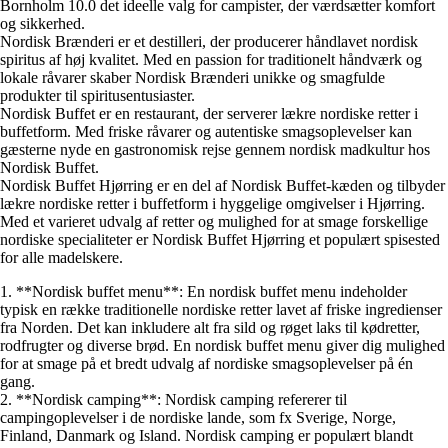
Bornholm 10.0 det ideelle valg for campister, der værdsætter komfort
og sikkerhed.
Nordisk Brænderi er et destilleri, der producerer håndlavet nordisk
spiritus af høj kvalitet. Med en passion for traditionelt håndværk og
lokale råvarer skaber Nordisk Brænderi unikke og smagfulde
produkter til spiritusentusiaster.
Nordisk Buffet er en restaurant, der serverer lækre nordiske retter i
buffetform. Med friske råvarer og autentiske smagsoplevelser kan
gæsterne nyde en gastronomisk rejse gennem nordisk madkultur hos
Nordisk Buffet.
Nordisk Buffet Hjørring er en del af Nordisk Buffet-kæden og tilbyder
lækre nordiske retter i buffetform i hyggelige omgivelser i Hjørring.
Med et varieret udvalg af retter og mulighed for at smage forskellige
nordiske specialiteter er Nordisk Buffet Hjørring et populært spisested
for alle madelskere.
1. **Nordisk buffet menu**: En nordisk buffet menu indeholder
typisk en række traditionelle nordiske retter lavet af friske ingredienser
fra Norden. Det kan inkludere alt fra sild og røget laks til kødretter,
rodfrugter og diverse brød. En nordisk buffet menu giver dig mulighed
for at smage på et bredt udvalg af nordiske smagsoplevelser på én
gang.
2. **Nordisk camping**: Nordisk camping refererer til
campingoplevelser i de nordiske lande, som fx Sverige, Norge,
Finland, Danmark og Island. Nordisk camping er populært blandt