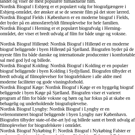
landet og viser de mest populære filmaktuelle film.
Nordisk Biograf i Esbjerg er et populært valg for biografgængere i
Esbjerg-området, der ønsker at se de seneste film på det store lærred.
Nordisk Biograf Fields i København er en moderne biograf i Fields,
der byder på en atmosfærefyldt filmoplevelse for hele familien.
Nordisk Biograf i Herning er et populært biografvalg i Herning-
området, der viser et bredt udvalg af film for både unge og voksne.
Nordisk Biograf Hillerød: Nordisk Biograf i Hillerød er en moderne
biograf beliggende i byen Hillerød på Sjælland. Biografen byder på de
nyeste film fra både danske og internationale producenter i komfortable
sal med god lyd og billede.
Nordisk Biograf Kolding: Nordisk Biograf i Kolding er en populær
biograf beliggende i byen Kolding i Sydjylland. Biografen tilbyder et
bredt udvalg af filmoplevelser for biografelskere i alle aldre med
moderne faciliteter og gode visningsforhold.
Nordisk Biograf Køge: Nordisk Biograf i Køge er en hyggelig biograf
beliggende i byen Køge på Sjælland. Biografen viser et varieret
program af film for både voksne og børn og har fokus på at skabe en
behagelig og underholdende biografoplevelse.
Nordisk Biograf Lyngby: Nordisk Biograf i Lyngby er en
velrenommeret biograf beliggende i byen Lyngby nær København.
Biografen tilbyder state-of-the-art lyd og billede samt et bredt udvalg af
filmoplevelser for biografelskere i området.
Nordisk Biograf Nykøbing F: Nordisk Biograf i Nykøbing Falster er