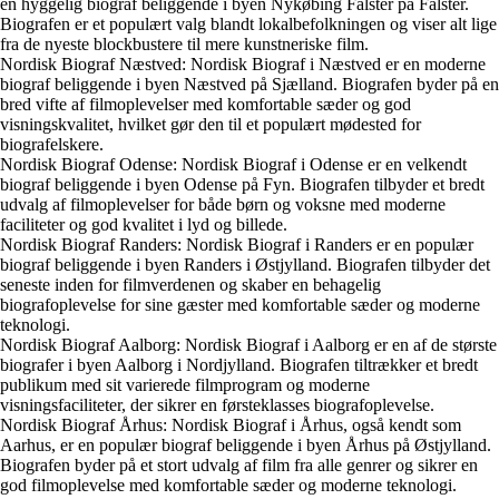
en hyggelig biograf beliggende i byen Nykøbing Falster på Falster.
Biografen er et populært valg blandt lokalbefolkningen og viser alt lige
fra de nyeste blockbustere til mere kunstneriske film.
Nordisk Biograf Næstved: Nordisk Biograf i Næstved er en moderne
biograf beliggende i byen Næstved på Sjælland. Biografen byder på en
bred vifte af filmoplevelser med komfortable sæder og god
visningskvalitet, hvilket gør den til et populært mødested for
biografelskere.
Nordisk Biograf Odense: Nordisk Biograf i Odense er en velkendt
biograf beliggende i byen Odense på Fyn. Biografen tilbyder et bredt
udvalg af filmoplevelser for både børn og voksne med moderne
faciliteter og god kvalitet i lyd og billede.
Nordisk Biograf Randers: Nordisk Biograf i Randers er en populær
biograf beliggende i byen Randers i Østjylland. Biografen tilbyder det
seneste inden for filmverdenen og skaber en behagelig
biografoplevelse for sine gæster med komfortable sæder og moderne
teknologi.
Nordisk Biograf Aalborg: Nordisk Biograf i Aalborg er en af de største
biografer i byen Aalborg i Nordjylland. Biografen tiltrækker et bredt
publikum med sit varierede filmprogram og moderne
visningsfaciliteter, der sikrer en førsteklasses biografoplevelse.
Nordisk Biograf Århus: Nordisk Biograf i Århus, også kendt som
Aarhus, er en populær biograf beliggende i byen Århus på Østjylland.
Biografen byder på et stort udvalg af film fra alle genrer og sikrer en
god filmoplevelse med komfortable sæder og moderne teknologi.