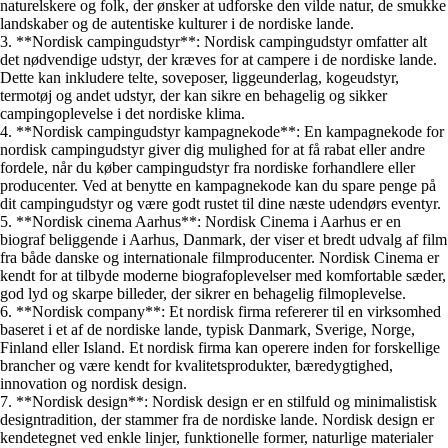
naturelskere og folk, der ønsker at udforske den vilde natur, de smukke
landskaber og de autentiske kulturer i de nordiske lande.
3. **Nordisk campingudstyr**: Nordisk campingudstyr omfatter alt
det nødvendige udstyr, der kræves for at campere i de nordiske lande.
Dette kan inkludere telte, soveposer, liggeunderlag, kogeudstyr,
termotøj og andet udstyr, der kan sikre en behagelig og sikker
campingoplevelse i det nordiske klima.
4. **Nordisk campingudstyr kampagnekode**: En kampagnekode for
nordisk campingudstyr giver dig mulighed for at få rabat eller andre
fordele, når du køber campingudstyr fra nordiske forhandlere eller
producenter. Ved at benytte en kampagnekode kan du spare penge på
dit campingudstyr og være godt rustet til dine næste udendørs eventyr.
5. **Nordisk cinema Aarhus**: Nordisk Cinema i Aarhus er en
biograf beliggende i Aarhus, Danmark, der viser et bredt udvalg af film
fra både danske og internationale filmproducenter. Nordisk Cinema er
kendt for at tilbyde moderne biografoplevelser med komfortable sæder,
god lyd og skarpe billeder, der sikrer en behagelig filmoplevelse.
6. **Nordisk company**: Et nordisk firma refererer til en virksomhed
baseret i et af de nordiske lande, typisk Danmark, Sverige, Norge,
Finland eller Island. Et nordisk firma kan operere inden for forskellige
brancher og være kendt for kvalitetsprodukter, bæredygtighed,
innovation og nordisk design.
7. **Nordisk design**: Nordisk design er en stilfuld og minimalistisk
designtradition, der stammer fra de nordiske lande. Nordisk design er
kendetegnet ved enkle linjer, funktionelle former, naturlige materialer