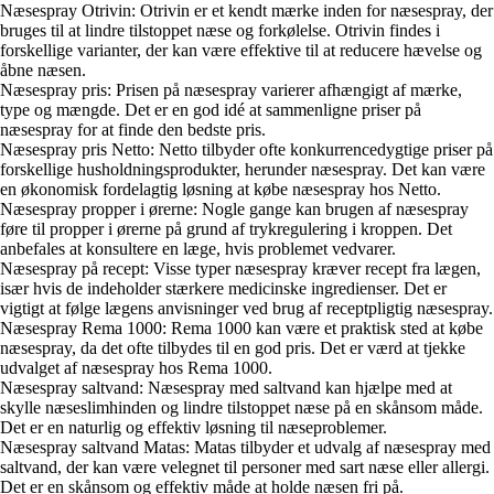
Næsespray Otrivin: Otrivin er et kendt mærke inden for næsespray, der
bruges til at lindre tilstoppet næse og forkølelse. Otrivin findes i
forskellige varianter, der kan være effektive til at reducere hævelse og
åbne næsen.
Næsespray pris: Prisen på næsespray varierer afhængigt af mærke,
type og mængde. Det er en god idé at sammenligne priser på
næsespray for at finde den bedste pris.
Næsespray pris Netto: Netto tilbyder ofte konkurrencedygtige priser på
forskellige husholdningsprodukter, herunder næsespray. Det kan være
en økonomisk fordelagtig løsning at købe næsespray hos Netto.
Næsespray propper i ørerne: Nogle gange kan brugen af næsespray
føre til propper i ørerne på grund af trykregulering i kroppen. Det
anbefales at konsultere en læge, hvis problemet vedvarer.
Næsespray på recept: Visse typer næsespray kræver recept fra lægen,
især hvis de indeholder stærkere medicinske ingredienser. Det er
vigtigt at følge lægens anvisninger ved brug af receptpligtig næsespray.
Næsespray Rema 1000: Rema 1000 kan være et praktisk sted at købe
næsespray, da det ofte tilbydes til en god pris. Det er værd at tjekke
udvalget af næsespray hos Rema 1000.
Næsespray saltvand: Næsespray med saltvand kan hjælpe med at
skylle næseslimhinden og lindre tilstoppet næse på en skånsom måde.
Det er en naturlig og effektiv løsning til næseproblemer.
Næsespray saltvand Matas: Matas tilbyder et udvalg af næsespray med
saltvand, der kan være velegnet til personer med sart næse eller allergi.
Det er en skånsom og effektiv måde at holde næsen fri på.