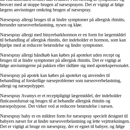
besvær med at stoppe brugen af næsesprayen. Det er vigtigt at følge
lægens anvisninger omkring brugen af næsespray.
Næsespray allergi bruges til at lindre symptomer på allergisk rhinitis,
herunder næseoverbelastning, nysen og kløe.
Næsespray allergi med binyrebarkhormon er en form for lægemiddel
til behandling af allergisk rhinitis, der indeholder et hormon, som kan
hjælpe med at reducere betændelse og lindre symptomer.
Næsespray allergi håndkøb kan købes på apoteket uden recept og
bruges til at lindre symptomer på allergisk rhinitis. Det er vigtigt at
følge anvisningerne på pakken eller rådføre sig med apotekspersonalet.
Næsespray på apotek kan købes på apoteket og anvendes til
behandling af forskellige næseproblemer som næseoverbelastning,
allergi og næsepolypper.
Næsespray Avamys er et receptpligtigt lægemiddel, der indeholder
fluticasonfuroat og bruges til at behandle allergisk rhinitis og
næsepolypose. Det virker ved at reducere betændelse i næsen.
Næsespray baby er en mildere form for næsespray specielt designet til
babyers næser for at lindre næseoverbelastning og lette vejrtrækningen.
Det er vigtigt at bruge en næsespray, der er egnet til babyer, og følge