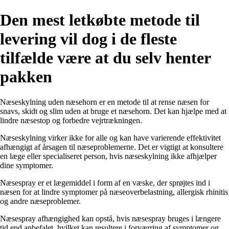
Den mest letkøbte metode til
levering vil dog i de fleste
tilfælde være at du selv henter
pakken
Næseskylning uden næsehorn er en metode til at rense næsen for
snavs, skidt og slim uden at bruge et næsehorn. Det kan hjælpe med at
lindre næsestop og forbedre vejrtrækningen.
Næseskylning virker ikke for alle og kan have varierende effektivitet
afhængigt af årsagen til næseproblemerne. Det er vigtigt at konsultere
en læge eller specialiseret person, hvis næseskylning ikke afhjælper
dine symptomer.
Næsespray er et lægemiddel i form af en væske, der sprøjtes ind i
næsen for at lindre symptomer på næseoverbelastning, allergisk rhinitis
og andre næseproblemer.
Næsespray afhængighed kan opstå, hvis næsespray bruges i længere
tid end anbefalet, hvilket kan resultere i forværring af symptomer og