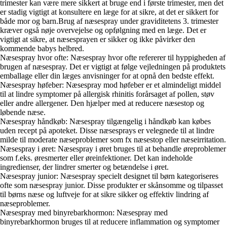
trimester kan være mere sikkert at bruge end i første trimester, men det
er stadig vigtigt at konsultere en læge for at sikre, at det er sikkert for
både mor og barn.Brug af næsespray under graviditetens 3. trimester
kræver også nøje overvejelse og opfølgning med en læge. Det er
vigtigt at sikre, at næsesprayen er sikker og ikke påvirker den
kommende babys helbred.
Næsespray hvor ofte: Næsespray hvor ofte refererer til hyppigheden af
brugen af næsespray. Det er vigtigt at følge vejledningen på produktets
emballage eller din læges anvisninger for at opnå den bedste effekt.
Næsespray høfeber: Næsespray mod høfeber er et almindeligt middel
til at lindre symptomer på allergisk rhinitis forårsaget af pollen, støv
eller andre allergener. Den hjælper med at reducere næsestop og
løbende næse.
Næsespray håndkøb: Næsespray tilgængelig i håndkøb kan købes
uden recept på apoteket. Disse næsesprays er velegnede til at lindre
milde til moderate næseproblemer som fx næsestop eller næseirritation.
Næsespray i øret: Næsespray i øret bruges til at behandle øreproblemer
som f.eks. øresmerter eller øreinfektioner. Det kan indeholde
ingredienser, der lindrer smerter og betændelse i øret.
Næsespray junior: Næsespray specielt designet til børn kategoriseres
ofte som næsespray junior. Disse produkter er skånsomme og tilpasset
til børns næse og luftveje for at sikre sikker og effektiv lindring af
næseproblemer.
Næsespray med binyrebarkhormon: Næsespray med
binyrebarkhormon bruges til at reducere inflammation og symptomer