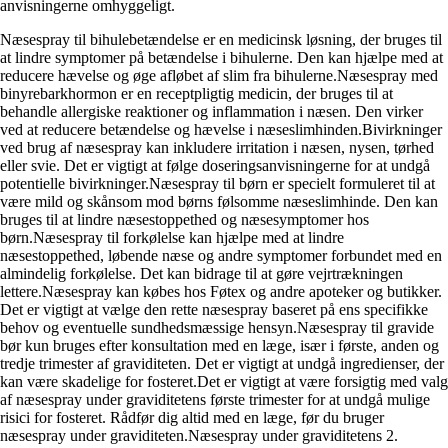
anvisningerne omhyggeligt.
Næsespray til bihulebetændelse er en medicinsk løsning, der bruges til
at lindre symptomer på betændelse i bihulerne. Den kan hjælpe med at
reducere hævelse og øge afløbet af slim fra bihulerne.Næsespray med
binyrebarkhormon er en receptpligtig medicin, der bruges til at
behandle allergiske reaktioner og inflammation i næsen. Den virker
ved at reducere betændelse og hævelse i næseslimhinden.Bivirkninger
ved brug af næsespray kan inkludere irritation i næsen, nysen, tørhed
eller svie. Det er vigtigt at følge doseringsanvisningerne for at undgå
potentielle bivirkninger.Næsespray til børn er specielt formuleret til at
være mild og skånsom mod børns følsomme næseslimhinde. Den kan
bruges til at lindre næsestoppethed og næsesymptomer hos
børn.Næsespray til forkølelse kan hjælpe med at lindre
næsestoppethed, løbende næse og andre symptomer forbundet med en
almindelig forkølelse. Det kan bidrage til at gøre vejrtrækningen
lettere.Næsespray kan købes hos Føtex og andre apoteker og butikker.
Det er vigtigt at vælge den rette næsespray baseret på ens specifikke
behov og eventuelle sundhedsmæssige hensyn.Næsespray til gravide
bør kun bruges efter konsultation med en læge, især i første, anden og
tredje trimester af graviditeten. Det er vigtigt at undgå ingredienser, der
kan være skadelige for fosteret.Det er vigtigt at være forsigtig med valg
af næsespray under graviditetens første trimester for at undgå mulige
risici for fosteret. Rådfør dig altid med en læge, før du bruger
næsespray under graviditeten.Næsespray under graviditetens 2.