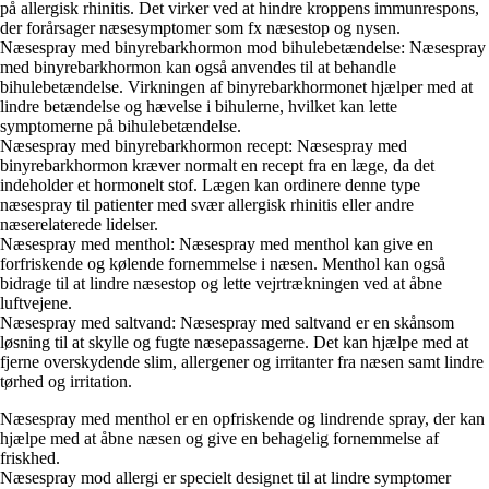
på allergisk rhinitis. Det virker ved at hindre kroppens immunrespons,
der forårsager næsesymptomer som fx næsestop og nysen.
Næsespray med binyrebarkhormon mod bihulebetændelse: Næsespray
med binyrebarkhormon kan også anvendes til at behandle
bihulebetændelse. Virkningen af binyrebarkhormonet hjælper med at
lindre betændelse og hævelse i bihulerne, hvilket kan lette
symptomerne på bihulebetændelse.
Næsespray med binyrebarkhormon recept: Næsespray med
binyrebarkhormon kræver normalt en recept fra en læge, da det
indeholder et hormonelt stof. Lægen kan ordinere denne type
næsespray til patienter med svær allergisk rhinitis eller andre
næserelaterede lidelser.
Næsespray med menthol: Næsespray med menthol kan give en
forfriskende og kølende fornemmelse i næsen. Menthol kan også
bidrage til at lindre næsestop og lette vejrtrækningen ved at åbne
luftvejene.
Næsespray med saltvand: Næsespray med saltvand er en skånsom
løsning til at skylle og fugte næsepassagerne. Det kan hjælpe med at
fjerne overskydende slim, allergener og irritanter fra næsen samt lindre
tørhed og irritation.
Næsespray med menthol er en opfriskende og lindrende spray, der kan
hjælpe med at åbne næsen og give en behagelig fornemmelse af
friskhed.
Næsespray mod allergi er specielt designet til at lindre symptomer