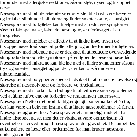
forbundet med allergiske reaktioner, såsom kløe, nysen og tilstoppet
næse.
Næsespray mod bihulebetændelse er udviklet til at reducere hævelse
og irritabel slimhinde i bihulerne og lindre smerter og tryk i ansigtet.
Næsespray mod forkølelse kan hjælpe med at reducere symptomer
såsom tilstoppet næse, løbende næse og nysen forårsaget af en
forkølelse.
Næsespray mod høfeber er effektiv til at lindre kløe, nysen og
tilstoppet næse forårsaget af pollenallergi og andre former for høfeber.
Næsespray mod løbende næse er designet til at reducere overskydende
slimproduktion og lette symptomer på en løbende næse og næseflåd.
Næsespray mod migræne kan hjælpe med at lindre symptomer såsom
tryk og smerter i ansigtet og panden, der kan opstå under en
migræneanfald.
Næsespray mod polypper er specielt udviklet til at reducere hævelse og
størrelse af næsepolypper og forbedre vejrtrækningen.
Næsespray mod snorken kan bidrage til at reducere snorkeproblemer
ved at åbne luftvejene og forbedre vejrtrækningen under søvn.
Næsespray i Netto er et produkt tilgængeligt i supermarkedet Netto,
der kan være en bekvem løsning til at lindre næseproblemer på farten.
Næsespray og graviditet: Næsespray er et almindeligt middel til at
lindre tilstoppet næse, men det er vigtigt at være opmærksom på
eventuelle risici ved brug af næsespray under graviditet. Det anbefales
at konsultere en læge eller jordemoder, før man bruger næsespray
under graviditet.