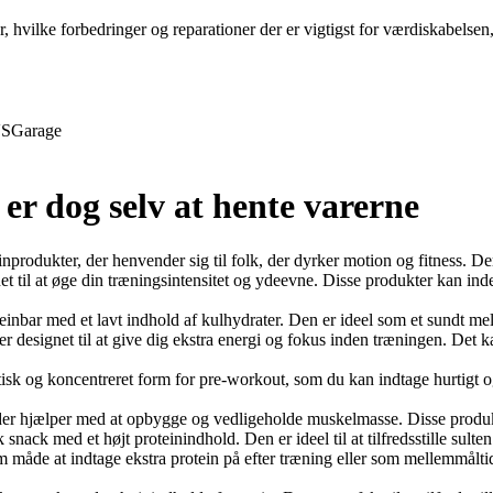
r, hvilke forbedringer og reparationer der er vigtigst for værdiskabelse
S
Garage
 er dog selv at hente varerne
odukter, der henvender sig til folk, der dyrker motion og fitness. Deres
t til at øge din træningsintensitet og ydeevne. Disse produkter kan ind
ar med et lavt indhold af kulhydrater. Den er ideel som et sundt mell
 designet til at give dig ekstra energi og fokus inden træningen. Det 
 og koncentreret form for pre-workout, som du kan indtage hurtigt og n
der hjælper med at opbygge og vedligeholde muskelmasse. Disse produkte
ack med et højt proteinindhold. Den er ideel til at tilfredsstille sulte
måde at indtage ekstra protein på efter træning eller som mellemmålti