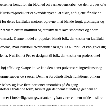
ia pelsen er kendt for sin blødhed og varmeegenskaber, og den bruges ofte
utribird-produkter er skræddersyet til at sikre, at fuglene får alle de
t for deres kraftfulde motorer og evne til at blende frugt, grøntsager og
 at være ekstra kraftfuld og effektiv til at lave smoothies og andre
Danmark. Denne model er populær blandt folk, der ønsker en kraftfuld
platforme, hvor Nutribullet-produkter sælges. Et Nutribullet køb giver dig
ler. Nutribullet Pro er designet til folk, der ønsker en professionel
n høj effekt og skarpe knive kan den nemt pulverisere ingredienser og
de varme supper og saucer. Den har forudindstillede funktioner og kan
dine behov og lave flere portioner smoothies på én gang.
stoffer i flydende form, hvilket gør det nemt at indtage gennem en
n kommer i forskellige smagsvarianter og kan være en nem måde at sikre