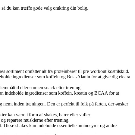
n, så du kan træffe gode valg omkring din bolig.
 sortiment omfatter alt fra proteinbarer til pre-workout kosttilskud.
eholde ingredienser som koffein og Beta-Alanin for at give dig ekstra
emmåltid eller som en snack efter træning.
kan indeholde ingredienser som koffein, kreatin og BCAA for at
emt inden træningen. Den er perfekt til folk på farten, der ønsker
r kan være i form af shakes, barer eller vafler.
n og reparere musklerne efter træning.
d. Disse shakes kan indeholde essentielle aminosyrer og andre