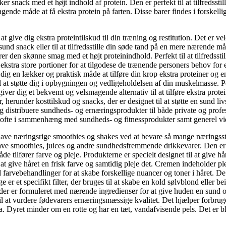
nack med et højt indhold af protein. Den er perfekt til at tilfredsstill
nde måde at få ekstra protein på farten. Disse barer findes i forskellig
 at give dig ekstra proteintilskud til din træning og restitution. Det er
sund snack eller til at tilfredsstille din søde tand på en mere nærende m
den skønne smag med et højt proteinindhold. Perfekt til at tilfredsstil
kstra store portioner for at tilgodese de trænende personers behov for e
g en lækker og praktisk måde at tilføre din krop ekstra proteiner og en
l at støtte dig i opbygningen og vedligeholdelsen af din muskelmasse. Perf
r dig et bekvemt og velsmagende alternativ til at tilføre ekstra protein
erunder kosttilskud og snacks, der er designet til at støtte en sund livs
g distribuere sundheds- og ernæringsprodukter til både private og profe
uges ofte i sammenhæng med sundheds- og fitnessprodukter samt generel v
at lave næringsrige smoothies og shakes ved at bevare så mange næringsst
at lave smoothies, juices og andre sundhedsfremmende drikkevarer. Den e
åde tilfører farve og pleje. Produkterne er specielt designet til at give h
t give håret en frisk farve og samtidig pleje det. Cremen indeholder ple
d farvebehandlinger for at skabe forskellige nuancer og toner i håret. De
 er et specifikt filter, der bruges til at skabe en kold sølvblond eller be
der er formuleret med nærende ingredienser for at give huden en sund og 
l at vurdere fødevarers ernæringsmæssige kvalitet. Det hjælper forbrug
a. Dyret minder om en rotte og har en tæt, vandafvisende pels. Det er bl