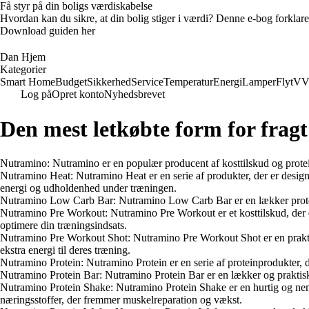
Få styr på din boligs værdiskabelse
Hvordan kan du sikre, at din bolig stiger i værdi? Denne e-bog forklare
Download guiden her
Dan Hjem
Kategorier
Smart Home
Budget
Sikkerhed
Service
Temperatur
Energi
Lamper
Flyt
VV
Log på
Opret konto
Nyhedsbrevet
Den mest letkøbte form for fragt
Nutramino: Nutramino er en populær producent af kosttilskud og proteinpr
Nutramino Heat: Nutramino Heat er en serie af produkter, der er designe
energi og udholdenhed under træningen.
Nutramino Low Carb Bar: Nutramino Low Carb Bar er en lækker proteinb
Nutramino Pre Workout: Nutramino Pre Workout er et kosttilskud, der er
optimere din træningsindsats.
Nutramino Pre Workout Shot: Nutramino Pre Workout Shot er en praktisk
ekstra energi til deres træning.
Nutramino Protein: Nutramino Protein er en serie af proteinprodukter, 
Nutramino Protein Bar: Nutramino Protein Bar er en lækker og praktisk sn
Nutramino Protein Shake: Nutramino Protein Shake er en hurtig og nem 
næringsstoffer, der fremmer muskelreparation og vækst.