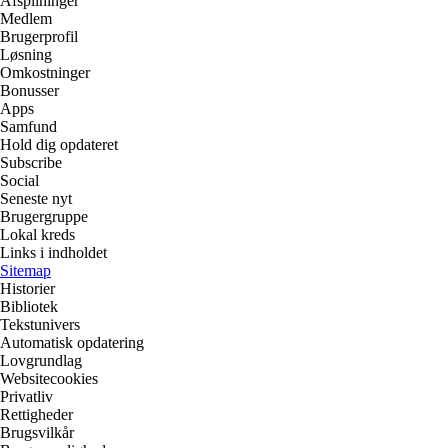
Afspilninger
Medlem
Brugerprofil
Løsning
Omkostninger
Bonusser
Apps
Samfund
Hold dig opdateret
Subscribe
Social
Seneste nyt
Brugergruppe
Lokal kreds
Links i indholdet
Sitemap
Historier
Bibliotek
Tekstunivers
Automatisk opdatering
Lovgrundlag
Websitecookies
Privatliv
Rettigheder
Brugsvilkår