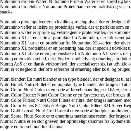
Nutramino Protein Wafer: Nutramino Protein Wafer er en sprød og lækker s
Nutramino Proteinbar: Nutramino Proteinbarer er en praktisk og velsmage
snacks.
Nutramino proteinpulver er en kvalitetsproteinpulver, der er designet til
Nutramino vafler er lækre og proteinrige vafler, der er perfekte som en 
Nutramino wafer er sprøde og velsmagende proteinvafler, der kombinerer 
Nutramino XL er en serie af produkter fra Nutramino, der fokuserer på e
Nutramino XL bar er en proteinbar fra Nutramino XL-serien, der giver di
Nutramino XL proteinbar er en proteinrig bar, der er specielt udviklet ti
Nutramino XL shake er en proteinshake fra Nutramino XL-serien, der give
Nutraq er en virksomhed, der tilbyder sundheds- og ernæringsprodukter, h
Nutraq ApS er en dansk virksomhed, der specialiserer sig i at udvikle o
Nutri er et nøgleord, der ofte refererer til ernæring eller kost, og br
Nutri blender: En nutri blender er en type blender, der er designet til 
Nutri Bullet: Nutri Bullet er en populær type blender, der bruges til 
Nutri Color: Nutri Color er en serie af farvebehandlinger til håret, der b
Nutri Color Creme: Nutri Color Creme er en farvecreme, der bruges til a
Nutri Color Filters: Nutri Color Filters er filtre, der bruges sammen me
Nutri Color Filters 821 Silver Beige: Nutri Color Filters 821 Silver Beige
Nutri Gold Loreal: Nutri Gold Loreal er en serie af hudplejeprodukter, 
Nutri Score: Nutri Score er et ernæringsmærkningssystem, der bruges ti
Nutria: Nutria er en stor gnaver, der oprindeligt stammer fra Sydamerik
udgøre en trussel mod lokal fauna.