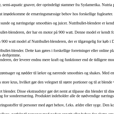
n stor, semi-aquatic gnaver, der oprindeligt stammer fra Sydamerika. Nutr
til at imødekomme de ernæringsmæssige behov hos forskellige fuglearter. N
ve sunde og næringsrige smoothies og juicer. Nutribullet-blendere er kend
ibullet-blenderen, der har en motor på 900 watt. Denne model er kendt for
00 watt model af Nutribullet-blenderen, der er tilgængelig for køb i 
ibullet-blender. Dette kan gøres i forskellige forretninger eller online 
es derhjemme.
nderen, der leverer endnu mere kraft og funktioner end de tidligere model
t, grøntsager og nødder til lækre og nærende smoothies og shakes. Med e
store krus, hvilket gør den velegnet til større portioner og til at blen
llet blender. Disse ekstraudstyr gør det nemt at tilpasse din blender til 
brug for sondeernæring. Produktet indeholder alle de nødvendige nærings
næringsstoffer til personer med øget behov, f.eks. ældre eller syge. De