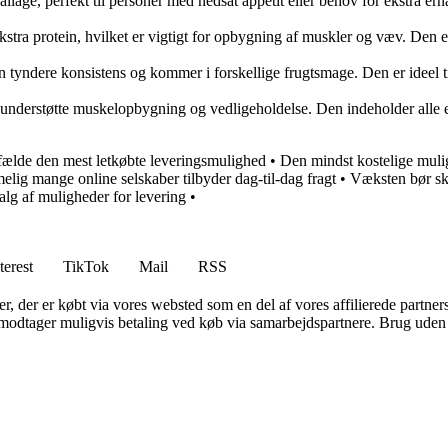
llage, perfekt til personer med nedsat appetit eller behov for ekstra e
tra protein, hvilket er vigtigt for opbygning af muskler og væv. Den er
r en tyndere konsistens og kommer i forskellige frugtsmage. Den er ideel
at understøtte muskelopbygning og vedligeholdelse. Den indeholder alle e
lfælde den mest letkøbte leveringsmulighed
•
Den mindst kostelige mulig
lig mange online selskaber tilbyder dag-til-dag fragt
•
Væksten bør ske
alg af muligheder for levering
•
terest
TikTok
Mail
RSS
ter, der er købt via vores websted som en del af vores affilierede partne
tager muligvis betaling ved køb via samarbejdspartnere. Brug uden till