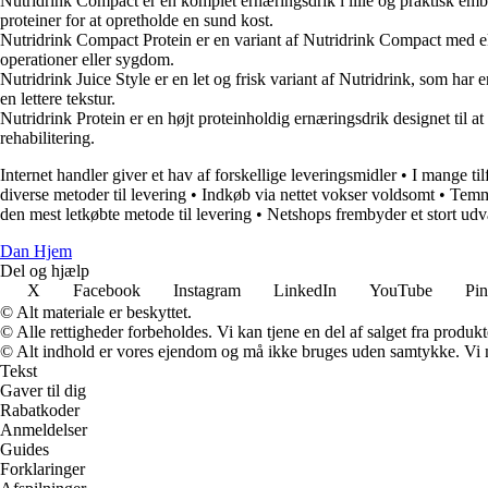
Nutridrink Compact er en komplet ernæringsdrik i lille og praktisk emba
proteiner for at opretholde en sund kost.
Nutridrink Compact Protein er en variant af Nutridrink Compact med eks
operationer eller sygdom.
Nutridrink Juice Style er en let og frisk variant af Nutridrink, som ha
en lettere tekstur.
Nutridrink Protein er en højt proteinholdig ernæringsdrik designet til 
rehabilitering.
Internet handler giver et hav af forskellige leveringsmidler
•
I mange ti
diverse metoder til levering
•
Indkøb via nettet vokser voldsomt
•
Temme
den mest letkøbte metode til levering
•
Netshops frembyder et stort udv
Dan Hjem
Del og hjælp
X
Facebook
Instagram
LinkedIn
YouTube
Pin
© Alt materiale er beskyttet.
© Alle rettigheder forbeholdes. Vi kan tjene en del af salget fra produk
© Alt indhold er vores ejendom og må ikke bruges uden samtykke. Vi mod
Tekst
Gaver til dig
Rabatkoder
Anmeldelser
Guides
Forklaringer