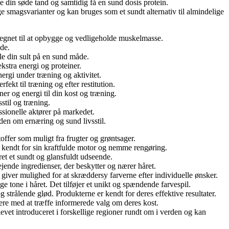
e din søde tand og samtidig få en sund dosis protein.
e smagsvarianter og kan bruges som et sundt alternativ til almindelige
 velegnet til at opbygge og vedligeholde muskelmasse.
åde.
le din sult på en sund måde.
kstra energi og proteiner.
ergi under træning og aktivitet.
ekt til træning og efter restitution.
er og energi til din kost og træning.
stil og træning.
ssionelle aktører på markedet.
iden om ernæring og sund livsstil.
offer som muligt fra frugter og grøntsager.
r kendt for sin kraftfulde motor og nemme rengøring.
året et sundt og glansfuldt udseende.
jende ingredienser, der beskytter og nærer håret.
 giver mulighed for at skræddersy farverne efter individuelle ønsker.
ige tone i håret. Det tilføjer et unikt og spændende farvespil.
strålende glød. Produkterne er kendt for deres effektive resultater.
ere med at træffe informerede valg om deres kost.
evet introduceret i forskellige regioner rundt om i verden og kan