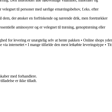
rnæring. Den indeholder alle nødvendige vitaminer, mineraler og
 velegnet til personer med særlige ernæringsbehov, f.eks. efter
 til dem, der ønsker en forfriskende og nærende drik, men foretrækker
ssentielle aminosyrer og er velegnet til træning, genoptræning eller
hed for levering er unægtelig selv at hente pakken
•
Online shops yder
 via internettet
•
I mange tilfælde den mest letkøbte leveringstype
•
Tit
rskaber med forhandlere.
adelse er ikke tilladt.