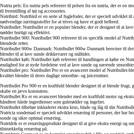
Nutria pels: En nutria pels refererer til pelsen fra en nutria, der er e
til fremstilling af tøj og accessories.
Nutribird: Nutribird er en serie af fuglefoder, der er specielt udviklet 
nødvendige næringsstoffer for at trives og have et godt helbred.
Nutribullet: Nutribullet er en populær blender, der er designet til at la
nødder hurtigt og effektivt.
Nutribullet 900: Nutribullet 900 refererer til en specifik model af Nutr
blendede retter.
Nutribullet 900w Danmark: Nutribullet 900w Danmark henviser til den 9
blender til at lave sunde drikkevarer og måltider.
Nutribullet køb: Nutribullet køb refererer til handlingen at købe en Nutr
mulighed for at nyde fordelene ved at lave sunde og nærende smoothi
Nutribullet pro: Nutribullet Pro er en avanceret model af Nutribullet-ble
kvalitet blender til deres daglige smoothie- og juicerutiner.
Nutribullet Pro 900 er en kraftfuld blender designet til at blende frug
skabe en jævn konsistens.
Nutribullet Rx er en avanceret blender med en kraftfuld motor og ekstra 
håndtere hårde ingredienser som gulerødder og ingefær.
Nutribullet tilbehør inkluderer ekstra krus, blade og låg til din Nutribu
Nutricia sondemad er specielt udviklet ernæring til personer, der har 
sonde og sikre optimal ernæring.
Nutridrik er et ernæringsprodukt designet til at give ekstra energi og 
tilstrækkelig ernæring på.