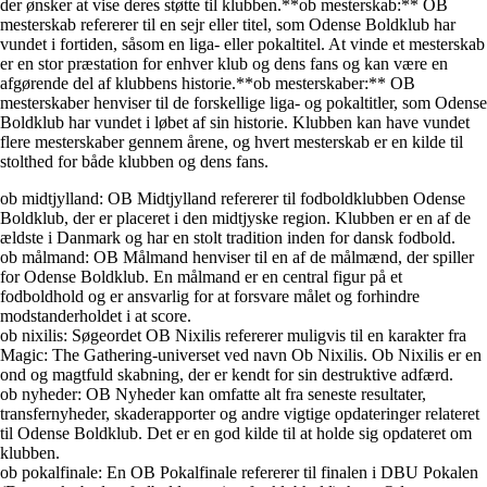
der ønsker at vise deres støtte til klubben.**ob mesterskab:** OB
mesterskab refererer til en sejr eller titel, som Odense Boldklub har
vundet i fortiden, såsom en liga- eller pokaltitel. At vinde et mesterskab
er en stor præstation for enhver klub og dens fans og kan være en
afgørende del af klubbens historie.**ob mesterskaber:** OB
mesterskaber henviser til de forskellige liga- og pokaltitler, som Odense
Boldklub har vundet i løbet af sin historie. Klubben kan have vundet
flere mesterskaber gennem årene, og hvert mesterskab er en kilde til
stolthed for både klubben og dens fans.
ob midtjylland: OB Midtjylland refererer til fodboldklubben Odense
Boldklub, der er placeret i den midtjyske region. Klubben er en af de
ældste i Danmark og har en stolt tradition inden for dansk fodbold.
ob målmand: OB Målmand henviser til en af de målmænd, der spiller
for Odense Boldklub. En målmand er en central figur på et
fodboldhold og er ansvarlig for at forsvare målet og forhindre
modstanderholdet i at score.
ob nixilis: Søgeordet OB Nixilis refererer muligvis til en karakter fra
Magic: The Gathering-universet ved navn Ob Nixilis. Ob Nixilis er en
ond og magtfuld skabning, der er kendt for sin destruktive adfærd.
ob nyheder: OB Nyheder kan omfatte alt fra seneste resultater,
transfernyheder, skaderapporter og andre vigtige opdateringer relateret
til Odense Boldklub. Det er en god kilde til at holde sig opdateret om
klubben.
ob pokalfinale: En OB Pokalfinale refererer til finalen i DBU Pokalen