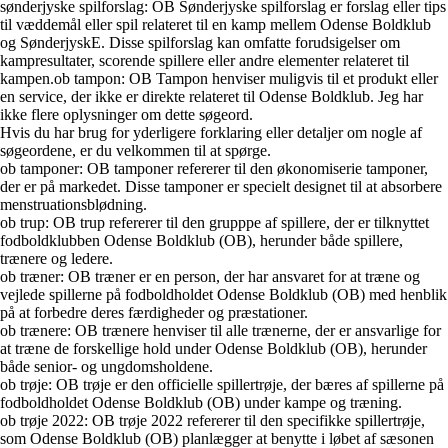
sønderjyske spilforslag: OB Sønderjyske spilforslag er forslag eller tips
til væddemål eller spil relateret til en kamp mellem Odense Boldklub
og SønderjyskE. Disse spilforslag kan omfatte forudsigelser om
kampresultater, scorende spillere eller andre elementer relateret til
kampen.ob tampon: OB Tampon henviser muligvis til et produkt eller
en service, der ikke er direkte relateret til Odense Boldklub. Jeg har
ikke flere oplysninger om dette søgeord.
Hvis du har brug for yderligere forklaring eller detaljer om nogle af
søgeordene, er du velkommen til at spørge.
ob tamponer: OB tamponer refererer til den økonomiserie tamponer,
der er på markedet. Disse tamponer er specielt designet til at absorbere
menstruationsblødning.
ob trup: OB trup refererer til den grupppe af spillere, der er tilknyttet
fodboldklubben Odense Boldklub (OB), herunder både spillere,
trænere og ledere.
ob træner: OB træner er en person, der har ansvaret for at træne og
vejlede spillerne på fodboldholdet Odense Boldklub (OB) med henblik
på at forbedre deres færdigheder og præstationer.
ob trænere: OB trænere henviser til alle trænerne, der er ansvarlige for
at træne de forskellige hold under Odense Boldklub (OB), herunder
både senior- og ungdomsholdene.
ob trøje: OB trøje er den officielle spillertrøje, der bæres af spillerne på
fodboldholdet Odense Boldklub (OB) under kampe og træning.
ob trøje 2022: OB trøje 2022 refererer til den specifikke spillertrøje,
som Odense Boldklub (OB) planlægger at benytte i løbet af sæsonen