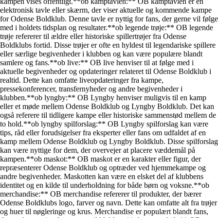
kampen vises offentligt.**ob kamptavlen:** OB kamptavlen er en
elektronisk tavle eller skærm, der viser aktuelle og kommende kampe
for Odense Boldklub. Denne tavle er nyttig for fans, der gerne vil følge
med i holdets tidsplan og resultater.**ob legende trøje:** OB legende
trøje refererer til ældre eller historiske spillertrøjer fra Odense
Boldklubs fortid. Disse trøjer er ofte en hyldest til legendariske spillere
eller særlige begivenheder i klubben og kan være populære blandt
samlere og fans.**ob live:** OB live henviser til at følge med i
aktuelle begivenheder og opdateringer relateret til Odense Boldklub i
realtid. Dette kan omfatte liveopdateringer fra kampe,
pressekonferencer, transfernyheder og andre begivenheder i
klubben.**ob lyngby:** OB Lyngby henviser muligvis til en kamp
eller et møde mellem Odense Boldklub og Lyngby Boldklub. Det kan
også referere til tidligere kampe eller historiske sammenstød mellem de
to hold.**ob lyngby spilforslag:** OB Lyngby spilforslag kan være
tips, råd eller forudsigelser fra eksperter eller fans om udfaldet af en
kamp mellem Odense Boldklub og Lyngby Boldklub. Disse spilforslag
kan være nyttige for dem, der overvejer at placere væddemål på
kampen.**ob maskot:** OB maskot er en karakter eller figur, der
repræsenterer Odense Boldklub og optræder ved hjemmekampe og
andre begivenheder. Maskotten kan være en elsket del af klubbens
identitet og en kilde til underholdning for både børn og voksne.**ob
merchandise:** OB merchandise refererer til produkter, der bærer
Odense Boldklubs logo, farver og navn. Dette kan omfatte alt fra trøjer
og huer til nøgleringe og krus. Merchandise er populært blandt fans,