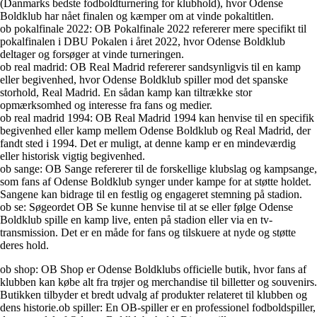
(Danmarks bedste fodboldturnering for klubhold), hvor Odense
Boldklub har nået finalen og kæmper om at vinde pokaltitlen.
ob pokalfinale 2022: OB Pokalfinale 2022 refererer mere specifikt til
pokalfinalen i DBU Pokalen i året 2022, hvor Odense Boldklub
deltager og forsøger at vinde turneringen.
ob real madrid: OB Real Madrid refererer sandsynligvis til en kamp
eller begivenhed, hvor Odense Boldklub spiller mod det spanske
storhold, Real Madrid. En sådan kamp kan tiltrække stor
opmærksomhed og interesse fra fans og medier.
ob real madrid 1994: OB Real Madrid 1994 kan henvise til en specifik
begivenhed eller kamp mellem Odense Boldklub og Real Madrid, der
fandt sted i 1994. Det er muligt, at denne kamp er en mindeværdig
eller historisk vigtig begivenhed.
ob sange: OB Sange refererer til de forskellige klubslag og kampsange,
som fans af Odense Boldklub synger under kampe for at støtte holdet.
Sangene kan bidrage til en festlig og engageret stemning på stadion.
ob se: Søgeordet OB Se kunne henvise til at se eller følge Odense
Boldklub spille en kamp live, enten på stadion eller via en tv-
transmission. Det er en måde for fans og tilskuere at nyde og støtte
deres hold.
ob shop: OB Shop er Odense Boldklubs officielle butik, hvor fans af
klubben kan købe alt fra trøjer og merchandise til billetter og souvenirs.
Butikken tilbyder et bredt udvalg af produkter relateret til klubben og
dens historie.ob spiller: En OB-spiller er en professionel fodboldspiller,