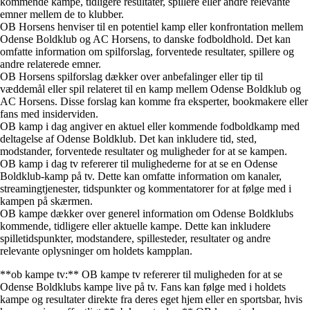
kommende kampe, tidligere resultater, spillere eller andre relevante
emner mellem de to klubber.
OB Horsens henviser til en potentiel kamp eller konfrontation mellem
Odense Boldklub og AC Horsens, to danske fodboldhold. Det kan
omfatte information om spilforslag, forventede resultater, spillere og
andre relaterede emner.
OB Horsens spilforslag dækker over anbefalinger eller tip til
væddemål eller spil relateret til en kamp mellem Odense Boldklub og
AC Horsens. Disse forslag kan komme fra eksperter, bookmakere eller
fans med insiderviden.
OB kamp i dag angiver en aktuel eller kommende fodboldkamp med
deltagelse af Odense Boldklub. Det kan inkludere tid, sted,
modstander, forventede resultater og muligheder for at se kampen.
OB kamp i dag tv refererer til mulighederne for at se en Odense
Boldklub-kamp på tv. Dette kan omfatte information om kanaler,
streamingtjenester, tidspunkter og kommentatorer for at følge med i
kampen på skærmen.
OB kampe dækker over generel information om Odense Boldklubs
kommende, tidligere eller aktuelle kampe. Dette kan inkludere
spilletidspunkter, modstandere, spillesteder, resultater og andre
relevante oplysninger om holdets kampplan.
**ob kampe tv:** OB kampe tv refererer til muligheden for at se
Odense Boldklubs kampe live på tv. Fans kan følge med i holdets
kampe og resultater direkte fra deres eget hjem eller en sportsbar, hvis