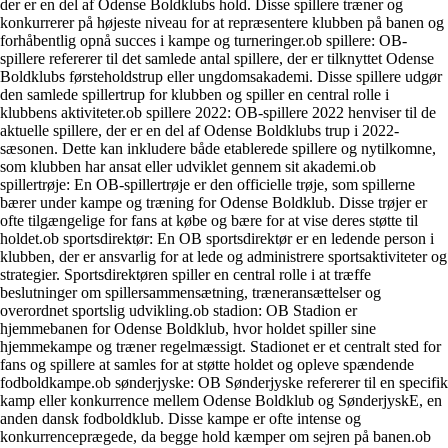
der er en del af Odense Boldklubs hold. Disse spillere træner og
konkurrerer på højeste niveau for at repræsentere klubben på banen og
forhåbentlig opnå succes i kampe og turneringer.ob spillere: OB-
spillere refererer til det samlede antal spillere, der er tilknyttet Odense
Boldklubs førsteholdstrup eller ungdomsakademi. Disse spillere udgør
den samlede spillertrup for klubben og spiller en central rolle i
klubbens aktiviteter.ob spillere 2022: OB-spillere 2022 henviser til de
aktuelle spillere, der er en del af Odense Boldklubs trup i 2022-
sæsonen. Dette kan inkludere både etablerede spillere og nytilkomne,
som klubben har ansat eller udviklet gennem sit akademi.ob
spillertrøje: En OB-spillertrøje er den officielle trøje, som spillerne
bærer under kampe og træning for Odense Boldklub. Disse trøjer er
ofte tilgængelige for fans at købe og bære for at vise deres støtte til
holdet.ob sportsdirektør: En OB sportsdirektør er en ledende person i
klubben, der er ansvarlig for at lede og administrere sportsaktiviteter og
strategier. Sportsdirektøren spiller en central rolle i at træffe
beslutninger om spillersammensætning, træneransættelser og
overordnet sportslig udvikling.ob stadion: OB Stadion er
hjemmebanen for Odense Boldklub, hvor holdet spiller sine
hjemmekampe og træner regelmæssigt. Stadionet er et centralt sted for
fans og spillere at samles for at støtte holdet og opleve spændende
fodboldkampe.ob sønderjyske: OB Sønderjyske refererer til en specifik
kamp eller konkurrence mellem Odense Boldklub og SønderjyskE, en
anden dansk fodboldklub. Disse kampe er ofte intense og
konkurrenceprægede, da begge hold kæmper om sejren på banen.ob