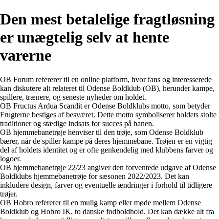
Den mest betalelige fragtløsning
er unægtelig selv at hente
varerne
OB Forum refererer til en online platform, hvor fans og interesserede
kan diskutere alt relateret til Odense Boldklub (OB), herunder kampe,
spillere, trænere, og seneste nyheder om holdet.
OB Fructus Ardua Scandit er Odense Boldklubs motto, som betyder
Frugterne bestiges af besværet. Dette motto symboliserer holdets stolte
traditioner og stædige indsats for succes på banen.
OB hjemmebanetrøje henviser til den trøje, som Odense Boldklub
bærer, når de spiller kampe på deres hjemmebane. Trøjen er en vigtig
del af holdets identitet og er ofte genkendelig med klubbens farver og
logoer.
OB hjemmebanetrøje 22/23 angiver den forventede udgave af Odense
Boldklubs hjemmebanetrøje for sæsonen 2022/2023. Det kan
inkludere design, farver og eventuelle ændringer i forhold til tidligere
trøjer.
OB Hobro refererer til en mulig kamp eller møde mellem Odense
Boldklub og Hobro IK, to danske fodboldhold. Det kan dække alt fra