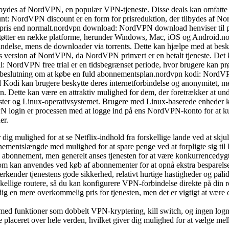
tilbydes af NordVPN, en populær VPN-tjeneste. Disse deals kan omfatte s
unt: NordVPN discount er en form for prisreduktion, der tilbydes af No
ere pris end normalt.nordvpn download: NordVPN download henviser til
øtter en række platforme, herunder Windows, Mac, iOS og Android.nord
bindelse, mens de downloader via torrents. Dette kan hjælpe med at besk
is version af NordVPN, da NordVPN primært er en betalt tjeneste. Det ka
al: NordVPN free trial er en tidsbegrænset periode, hvor brugere kan p
r en beslutning om at købe en fuld abonnementsplan.nordvpn kodi: Nord
Kodi kan brugere beskytte deres internetforbindelse og anonymitet, m
ten. Dette kan være en attraktiv mulighed for dem, der foretrækker at 
ter og Linux-operativsystemet. Brugere med Linux-baserede enheder k
PN login er processen med at logge ind på ens NordVPN-konto for at ku
er.
g mulighed for at se Netflix-indhold fra forskellige lande ved at skjul
ementslængde med mulighed for at spare penge ved at forpligte sig til
bonnement, men generelt anses tjenesten for at være konkurrencedygtig o
m kan anvendes ved køb af abonnementer for at opnå ekstra besparelse
der tjenestens gode sikkerhed, relativt hurtige hastigheder og pålideli
ige routere, så du kan konfigurere VPN-forbindelse direkte på din router
g en mere overkommelig pris for tjenesten, men det er vigtigt at være
 funktioner som dobbelt VPN-kryptering, kill switch, og ingen logningsp
ceret over hele verden, hvilket giver dig mulighed for at vælge mellem