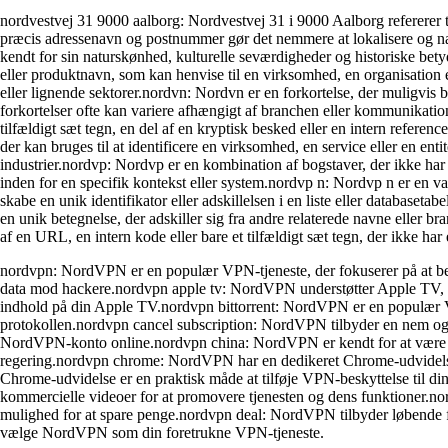
nordvestvej 31 9000 aalborg: Nordvestvej 31 i 9000 Aalborg refererer ti
præcis adressenavn og postnummer gør det nemmere at lokalisere og navi
kendt for sin naturskønhed, kulturelle seværdigheder og historiske be
eller produktnavn, som kan henvise til en virksomhed, en organisation e
eller lignende sektorer.nordvn: Nordvn er en forkortelse, der muligvis
forkortelser ofte kan variere afhængigt af branchen eller kommunikatio
tilfældigt sæt tegn, en del af en kryptisk besked eller en intern refere
der kan bruges til at identificere en virksomhed, en service eller en ent
industrier.nordvp: Nordvp er en kombination af bogstaver, der ikke har
inden for en specifik kontekst eller system.nordvp n: Nordvp n er en vari
skabe en unik identifikator eller adskillelsen i en liste eller databaset
en unik betegnelse, der adskiller sig fra andre relaterede navne eller
af en URL, en intern kode eller bare et tilfældigt sæt tegn, der ikke har 
nordvpn: NordVPN er en populær VPN-tjeneste, der fokuserer på at be
data mod hackere.nordvpn apple tv: NordVPN understøtter Apple TV, hv
indhold på din Apple TV.nordvpn bittorrent: NordVPN er en populær VP
protokollen.nordvpn cancel subscription: NordVPN tilbyder en nem og p
NordVPN-konto online.nordvpn china: NordVPN er kendt for at være en p
regering.nordvpn chrome: NordVPN har en dedikeret Chrome-udvidelse,
Chrome-udvidelse er en praktisk måde at tilføje VPN-beskyttelse til 
kommercielle videoer for at promovere tjenesten og dens funktioner.nor
mulighed for at spare penge.nordvpn deal: NordVPN tilbyder løbende fo
vælge NordVPN som din foretrukne VPN-tjeneste.