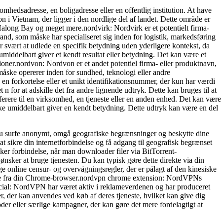
hedsadresse, en boligadresse eller en offentlig institution. At have
 i Vietnam, der ligger i den nordlige del af landet. Dette område er
Halong Bay og meget mere.nordvirk: Nordvirk er et potentielt firma-
rand, som måske har specialiseret sig inden for logistik, markedsføring
r svært at udlede en specifik betydning uden yderligere kontekst, da
iddelbart giver et kendt resultat eller betydning. Det kan være et
ationer.nordvon: Nordvon er et andet potentiel firma- eller produktnavn,
m måske opererer inden for sundhed, teknologi eller andre
n forkortelse eller et unikt identifikationsnummer, der kun har værdi
 n for at adskille det fra andre lignende udtryk. Dette kan bruges til at
referere til en virksomhed, en tjeneste eller en anden enhed. Det kan være
kke umiddelbart giver en kendt betydning. Dette udtryk kan være en del
u surfe anonymt, omgå geografiske begrænsninger og beskytte dine
ikre din internetforbindelse og få adgang til geografisk begrænset
r forbindelse, når man downloader filer via BitTorrent-
sker at bruge tjenesten. Du kan typisk gøre dette direkte via din
online censur- og overvågningsregler, der er pålagt af den kinesiske
ekte fra din Chrome-browser.nordvpn chrome extension: NordVPNs
cial: NordVPN har været aktiv i reklameverdenen og har produceret
 der kan anvendes ved køb af deres tjeneste, hvilket kan give dig
er eller særlige kampagner, der kan gøre det mere fordelagtigt at