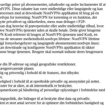
ærlige priser på abonnementer, rabatkoder og andre incitamenter til at
rdVPN. Disse rabatter kan være midlertidige eller langsigtede og kan
 processen med at downloade NordVPNs applikation til brug på en
vpn for torrenting: NordVPN for torrenting er en funktion, der
ytte privatlivet og sikkerheden, mens man deltager i P2P-
n dog henvise til prøveperioder eller andre midlertidige tilbud, hvor
røve NordVPNs tjenester uden at skulle betale. Dette giver brugerne
VPN Kodi refererer til brugen af NordVPN-tjenesten med Kodi, en
ens de streamer medieindhold.nordvpn lifetime: NordVPN lifetime
undgå fornyelsesgebyrer og langsigtede abonnementer.nordvpn linux:
an downloade og konfigurere NordVPNs applikation til sikker
nne bruge tjenesten. Brugere skal normalt indtaste deres brugernavn
e din IP-adresse og omgå geografiske restriktioner.
 længerevarende planer.
g prisvenlig i forhold til de features, den tilbyder.
r.
ghed i forhold til at opretholde privatliv og anonymitet på nettet.
 for at sikre, at alt internettrafik er beskyttet.
 opmærksom på håndtering af personlige oplysninger i forbindelse med
olitik, der bidrager til at beskytte dine data og privatliv.
 et stort antal servere for at optimere din forbindelses hastighed og