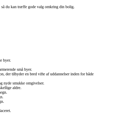
n, så du kan træffe gode valg omkring din bolig.
e byer.
harmerende små byer.
 der tilbyder en bred vifte af uddannelser inden for både
 og nyde smukke omgivelser.
kellige aldre.
megn.
n.
gn.
aceret.