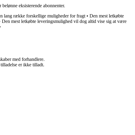
er belønne eksisterende abonnenter.
en lang række forskellige muligheder for fragt
•
Den mest letkøbte
•
Den mest letkøbte leveringsmulighed vil dog altid vise sig at være
•
rskaber med forhandlere.
adelse er ikke tilladt.