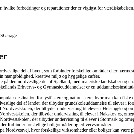
r, hvilke forbedringer og reparationer der er vigtigst for værdiskabelse
S
Garage
er
vestlige del af byen, som forbinder forskellige områder eller nærmest
n mangfoldighed, kreative miljø og hyggelige caféer.
e på den nordvestlige del af Sjælland, med maleriske landskaber og c
lands Erhvervs- og Gymnasieuddannelser er en uddannelsesinstitution,
pulær destination for lystfiskere og naturelskere, hvor man kan fiske
tlige del af landet, der tilbyder grundskoleuddannelse til elever i fors
 Nordvestskolen, der tilbyder undervisning til elever i Helsingør og o
rdvestskolen, der tilbyder undervisning til elever i Nakskov og omeg
ordvestskolen, der tilbyder undervisning til elever i Stormark og ome
 der forbinder forskellige boligområder og erhvervsområder.
å Nordvestvej, hvor forskellige virksomheder eller boliger kan være pl