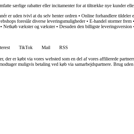
atte særlige rabatter eller incitamenter for at tiltrække nye kunder ell
ér er uden tvivl at du selv henter ordren
•
Online forhandlere tildeler 
webshops foreslår diverse leveringsmuligheder
•
E-handel stormer frem
•
Netkøb vækster og vækster
•
Desuden den billigste leveringsversion
terest
TikTok
Mail
RSS
ter, der er købt via vores websted som en del af vores affilierede partne
tager muligvis betaling ved køb via samarbejdspartnere. Brug uden till