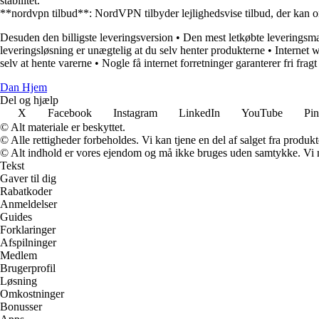
stabilitet.
**nordvpn tilbud**: NordVPN tilbyder lejlighedsvise tilbud, der kan omf
Desuden den billigste leveringsversion
•
Den mest letkøbte leveringsman
leveringsløsning er unægtelig at du selv henter produkterne
•
Internet 
selv at hente varerne
•
Nogle få internet forretninger garanterer fri fragt
Dan Hjem
Del og hjælp
X
Facebook
Instagram
LinkedIn
YouTube
Pin
© Alt materiale er beskyttet.
© Alle rettigheder forbeholdes. Vi kan tjene en del af salget fra produk
© Alt indhold er vores ejendom og må ikke bruges uden samtykke. Vi mod
Tekst
Gaver til dig
Rabatkoder
Anmeldelser
Guides
Forklaringer
Afspilninger
Medlem
Brugerprofil
Løsning
Omkostninger
Bonusser