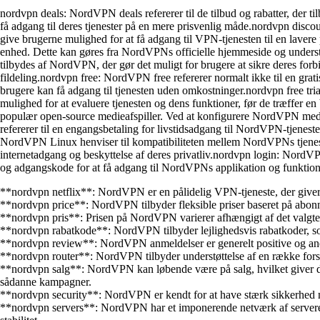
nordvpn deals: NordVPN deals refererer til de tilbud og rabatter, der 
få adgang til deres tjenester på en mere prisvenlig måde.nordvpn disco
give brugerne mulighed for at få adgang til VPN-tjenesten til en lav
enhed. Dette kan gøres fra NordVPNs officielle hjemmeside og underst
tilbydes af NordVPN, der gør det muligt for brugere at sikre deres for
fildeling.nordvpn free: NordVPN free refererer normalt ikke til en grat
brugere kan få adgang til tjenesten uden omkostninger.nordvpn free tri
mulighed for at evaluere tjenesten og dens funktioner, før de træffe
populær open-source medieafspiller. Ved at konfigurere NordVPN med 
refererer til en engangsbetaling for livstidsadgang til NordVPN-tjenes
NordVPN Linux henviser til kompatibiliteten mellem NordVPNs tjenes
internetadgang og beskyttelse af deres privatliv.nordvpn login: NordV
og adgangskode for at få adgang til NordVPNs applikation og funktion
**nordvpn netflix**: NordVPN er en pålidelig VPN-tjeneste, der giver di
**nordvpn price**: NordVPN tilbyder fleksible priser baseret på abonn
**nordvpn pris**: Prisen på NordVPN varierer afhængigt af det valgte a
**nordvpn rabatkode**: NordVPN tilbyder lejlighedsvis rabatkoder, so
**nordvpn review**: NordVPN anmeldelser er generelt positive og anerken
**nordvpn router**: NordVPN tilbyder understøttelse af en række forskell
**nordvpn salg**: NordVPN kan løbende være på salg, hvilket giver di
sådanne kampagner.
**nordvpn security**: NordVPN er kendt for at have stærk sikkerhed med
**nordvpn servers**: NordVPN har et imponerende netværk af servere pla