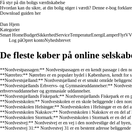
Få styr på din boligs værdiskabelse
Hvordan kan du sikre, at din bolig stiger i værdi? Denne e-bog forklare
Download guiden her
Dan Hjem
Kategorier
Smart Home
Budget
Sikkerhed
Service
Temperatur
Energi
Lamper
Flyt
VV
Log på
Opret konto
Nyhedsbrevet
De fleste køber på online selskab
**Nordvestpassagen:** Nordvestpassagen er en kendt passage i den nord
**Nørrebro:** Nørrebro er en populær bydel i København, kendt for si
**Nordvestsjælland:** Nordvestsjælland er et smukt område beliggend
**Nordvestsjællands Erhvervs- og Gymnasieuddannelser:** Nordvestsjæl
erhvervsuddannelser og gymnasiale uddannelser.
**Nordvestsjællands Fiskepark:** Nordvestsjællands Fiskepark er en po
**Nordvestskolen:** Nordvestskolen er en skole beliggende i den nordves
**Nordvestskolen Helsingør:** Nordvestskolen i Helsingør er en del af
**Nordvestskolen Nakskov:** Nordvestskolen i Nakskov er en del af No
**Nordvestskolen Stormark:** Nordvestskolen i Stormark er en del af N
**Nordvestvej:** Nordvestvej er en vej i den nordvestlige del af byen,
**Nordvestvej 31:** Nordvestvej 31 er en bestemt adresse beliggende p