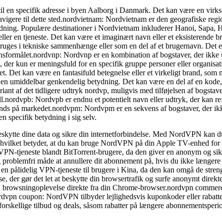
l en specifik adresse i byen Aalborg i Danmark. Det kan være en virksom
gere til dette sted.nordvietnam: Nordvietnam er den geografiske region
tydning. Populære destinationer i Nordvietnam inkluderer Hanoi, Sapa, 
ller en tjeneste. Det kan være et imaginært navn eller et eksisterende b
 bruges i tekniske sammenhænge eller som en del af et brugernavn. Det e
nsformålet.nordvnp: Nordvnp er en kombination af bogstaver, der ikke um
nce, der kun er meningsfuld for en specifik gruppe personer eller organis
itet. Det kan være en fantasifuld betegnelse eller et virkeligt brand, so
 en umiddelbar genkendelig betydning. Det kan være en del af en kode, e
ant af det tidligere udtryk nordvp, muligvis med tilføjelsen af bogstavet
abell.nordvpb: Nordvpb er endnu et potentielt navn eller udtryk, der kan 
 brands på markedet.nordvpm: Nordvpm er en sekvens af bogstaver, der i
en specifik betydning i sig selv.
skytte dine data og sikre din internetforbindelse. Med NordVPN kan d
ilket betyder, at du kan bruge NordVPN på din Apple TV-enhed for at s
N-tjeneste blandt BitTorrent-brugere, da den giver en anonym og sikke
roblemfri måde at annullere dit abonnement på, hvis du ikke længere øn
ålidelig VPN-tjeneste til brugere i Kina, da den kan omgå de strenge 
 der gør det let at beskytte din browsertrafik og surfe anonymt dir
din browsningoplevelse direkte fra din Chrome-browser.nordvpn commer
dvpn coupon: NordVPN tilbyder lejlighedsvis kuponkoder eller rabatter,
rskellige tilbud og deals, såsom rabatter på længere abonnementsperiod