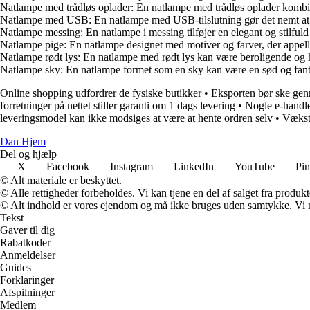
Natlampe med trådløs oplader: En natlampe med trådløs oplader kombine
Natlampe med USB: En natlampe med USB-tilslutning gør det nemt at opl
Natlampe messing: En natlampe i messing tilføjer en elegant og stilfuld 
Natlampe pige: En natlampe designet med motiver og farver, der appelle
Natlampe rødt lys: En natlampe med rødt lys kan være beroligende og h
Natlampe sky: En natlampe formet som en sky kan være en sød og fantas
Online shopping udfordrer de fysiske butikker
•
Eksporten bør ske gen
forretninger på nettet stiller garanti om 1 dags levering
•
Nogle e-handle
leveringsmodel kan ikke modsiges at være at hente ordren selv
•
Vækst 
Dan Hjem
Del og hjælp
X
Facebook
Instagram
LinkedIn
YouTube
Pin
© Alt materiale er beskyttet.
© Alle rettigheder forbeholdes. Vi kan tjene en del af salget fra produk
© Alt indhold er vores ejendom og må ikke bruges uden samtykke. Vi mod
Tekst
Gaver til dig
Rabatkoder
Anmeldelser
Guides
Forklaringer
Afspilninger
Medlem