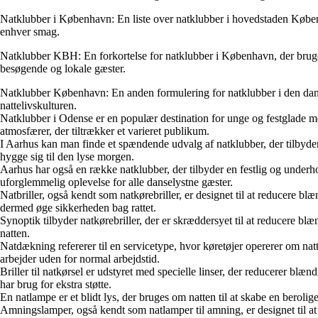
Natklubber i København: En liste over natklubber i hovedstaden Københa
enhver smag.
Natklubber KBH: En forkortelse for natklubber i København, der bruge
besøgende og lokale gæster.
Natklubber København: En anden formulering for natklubber i den dansk
nattelivskulturen.
Natklubber i Odense er en populær destination for unge og festglade m
atmosfærer, der tiltrækker et varieret publikum.
I Aarhus kan man finde et spændende udvalg af natklubber, der tilbyder a
hygge sig til den lyse morgen.
Aarhus har også en række natklubber, der tilbyder en festlig og underh
uforglemmelig oplevelse for alle danselystne gæster.
Natbriller, også kendt som natkørebriller, er designet til at reducere b
dermed øge sikkerheden bag rattet.
Synoptik tilbyder natkørebriller, der er skræddersyet til at reducere blæ
natten.
Natdækning refererer til en servicetype, hvor køretøjer opererer om nat
arbejder uden for normal arbejdstid.
Briller til natkørsel er udstyret med specielle linser, der reducerer blæ
har brug for ekstra støtte.
En natlampe er et blidt lys, der bruges om natten til at skabe en bero
Amningslamper, også kendt som natlamper til amning, er designet til at 