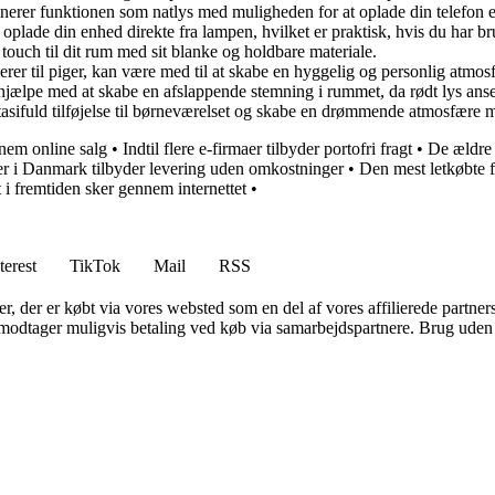
rer funktionen som natlys med muligheden for at oplade din telefon el
ade din enhed direkte fra lampen, hvilket er praktisk, hvis du har br
touch til dit rum med sit blanke og holdbare materiale.
rer til piger, kan være med til at skabe en hyggelig og personlig atmos
jælpe med at skabe en afslappende stemning i rummet, da rødt lys anses
ifuld tilføjelse til børneværelset og skabe en drømmende atmosfære me
nem online salg
•
Indtil flere e-firmaer tilbyder portofri fragt
•
De ældre 
r i Danmark tilbyder levering uden omkostninger
•
Den mest letkøbte f
i fremtiden sker gennem internettet
•
terest
TikTok
Mail
RSS
ter, der er købt via vores websted som en del af vores affilierede partne
tager muligvis betaling ved køb via samarbejdspartnere. Brug uden till