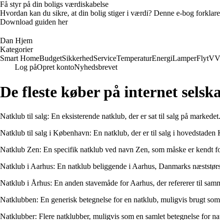
Få styr på din boligs værdiskabelse
Hvordan kan du sikre, at din bolig stiger i værdi? Denne e-bog forklare
Download guiden her
Dan Hjem
Kategorier
Smart Home
Budget
Sikkerhed
Service
Temperatur
Energi
Lamper
Flyt
VV
Log på
Opret konto
Nyhedsbrevet
De fleste køber på internet selsk
Natklub til salg: En eksisterende natklub, der er sat til salg på marked
Natklub til salg i København: En natklub, der er til salg i hovedstade
Natklub Zen: En specifik natklub ved navn Zen, som måske er kendt for s
Natklub i Aarhus: En natklub beliggende i Aarhus, Danmarks næststørst
Natklub i Århus: En anden stavemåde for Aarhus, der refererer til samm
Natklubben: En generisk betegnelse for en natklub, muligvis brugt som e
Natklubber: Flere natklubber, muligvis som en samlet betegnelse for nat