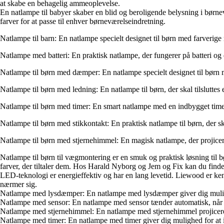
at skabe en behagelig ammeoplevelse.
En natlampe til babyer skaber en blid og beroligende belysning i børne
farver for at passe til enhver børneværelseindretning.
Natlampe til barn: En natlampe specielt designet til børn med farverige
Natlampe med batteri: En praktisk natlampe, der fungerer på batteri og d
Natlampe til børn med dæmper: En natlampe specielt designet til børn 
Natlampe til børn med ledning: En natlampe til børn, der skal tilsluttes 
Natlampe til børn med timer: En smart natlampe med en indbygget timerfu
Natlampe til børn med stikkontakt: En praktisk natlampe til børn, der ska
Natlampe til børn med stjernehimmel: En magisk natlampe, der projicer
Natlampe til børn til vægmontering er en smuk og praktisk løsning til 
farver, der tiltaler dem. Hos Harald Nyborg og Jem og Fix kan du finde 
LED-teknologi er energieffektiv og har en lang levetid. Liewood er ken
nærmer sig.
Natlampe med lysdæmper: En natlampe med lysdæmper giver dig mulighed 
Natlampe med sensor: En natlampe med sensor tænder automatisk, når den
Natlampe med stjernehimmel: En natlampe med stjernehimmel projicere
Natlampe med timer: En natlampe med timer giver dig mulighed for at ind