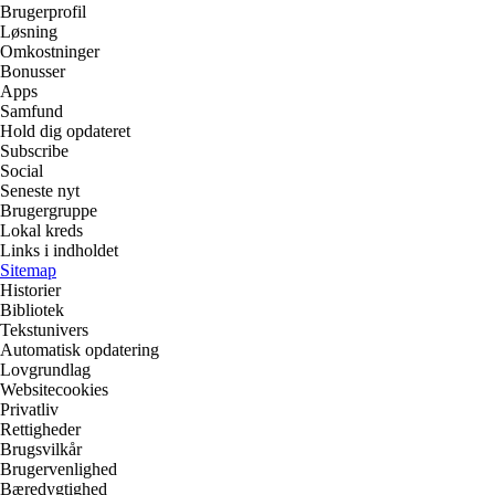
Brugerprofil
Løsning
Omkostninger
Bonusser
Apps
Samfund
Hold dig opdateret
Subscribe
Social
Seneste nyt
Brugergruppe
Lokal kreds
Links i indholdet
Sitemap
Historier
Bibliotek
Tekstunivers
Automatisk opdatering
Lovgrundlag
Websitecookies
Privatliv
Rettigheder
Brugsvilkår
Brugervenlighed
Bæredygtighed