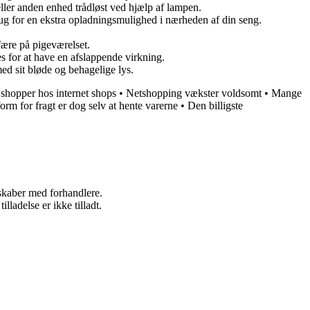
ler anden enhed trådløst ved hjælp af lampen.
ug for en ekstra opladningsmulighed i nærheden af din seng.
fære på pigeværelset.
 for at have en afslappende virkning.
d sit bløde og behagelige lys.
shopper hos internet shops
•
Netshopping vækster voldsomt
•
Mange
orm for fragt er dog selv at hente varerne
•
Den billigste
rskaber med forhandlere.
adelse er ikke tilladt.