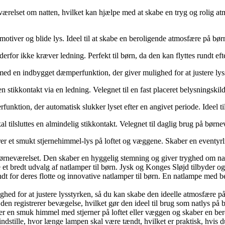
værelset om natten, hvilket kan hjælpe med at skabe en tryg og rolig at
 motiver og blide lys. Ideel til at skabe en beroligende atmosfære på bø
erfor ikke kræver ledning. Perfekt til børn, da den kan flyttes rundt eft
med en indbygget dæmperfunktion, der giver mulighed for at justere lys
en stikkontakt via en ledning. Velegnet til en fast placeret belysningski
nktion, der automatisk slukker lyset efter en angivet periode. Ideel ti
l tilsluttes en almindelig stikkontakt. Velegnet til daglig brug på børne
er et smukt stjernehimmel-lys på loftet og væggene. Skaber en eventyr
børneværelset. Den skaber en hyggelig stemning og giver tryghed om natt
et bredt udvalg af natlamper til børn. Jysk og Konges Sløjd tilbyder og
dt for deres flotte og innovative natlamper til børn. En natlampe med b
for at justere lysstyrken, så du kan skabe den ideelle atmosfære på d
 registrerer bevægelse, hvilket gør den ideel til brug som natlys på b
r en smuk himmel med stjerner på loftet eller væggen og skaber en be
stille, hvor længe lampen skal være tændt, hvilket er praktisk, hvis du