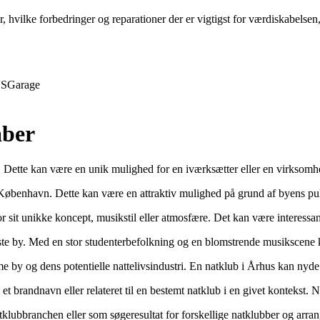
r, hvilke forbedringer og reparationer der er vigtigst for værdiskabelse
S
Garage
aber
et. Dette kan være en unik mulighed for en iværksætter eller en virksomhe
n København. Dette kan være en attraktiv mulighed på grund af byens pu
it unikke koncept, musikstil eller atmosfære. Det kan være interessant 
e by. Med en stor studenterbefolkning og en blomstrende musikscene ka
e by og dens potentielle nattelivsindustri. En natklub i Århus kan nyde
t brandnavn eller relateret til en bestemt natklub i en givet kontekst. 
klubbranchen eller som søgeresultat for forskellige natklubber og arrang