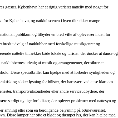
s gæster. København har et rigtig varieret natteliv med noget for
lse for København, og natklubscenen i byen tiltrækker mange
ionalt publikum og tilbyder en bred vifte af oplevelser inden for
et bredt udvalg af natklubber med forskellige musikgenrer og
rende natteliv tiltrækker både lokale og turister, der ønsker at danse og
i natklubbernes udvalg af musik og arrangementer, der sikrer en
forhold. Disse specialbriller kan hjælpe med at forbedre synligheden og
ktisk og sikker løsning for bilister, der har svært ved at se klart om
jenester, transportvirksomheder eller andre serviceudbydere, der
være særligt nyttige for bilister, der oplever problemer med nattesyn og
der amning eller som en beroligende belysning på børneværelset.
søvn. Disse lamper har ofte et blødt og dæmpet lys, der kan hjælpe med