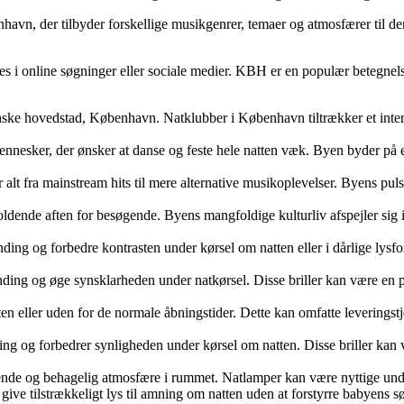
vn, der tilbyder forskellige musikgenrer, temaer og atmosfærer til dere
s i online søgninger eller sociale medier. KBH er en populær betegne
e hovedstad, København. Natklubber i København tiltrækker et internat
ennesker, der ønsker at danse og feste hele natten væk. Byen byder på 
lt fra mainstream hits til mere alternative musikoplevelser. Byens pulse
oldende aften for besøgende. Byens mangfoldige kulturliv afspejler sig 
lænding og forbedre kontrasten under kørsel om natten eller i dårlige lys
nding og øge synsklarheden under natkørsel. Disse briller kan være en pra
ten eller uden for de normale åbningstider. Dette kan omfatte leveringst
nding og forbedrer synligheden under kørsel om natten. Disse briller kan 
ligende og behagelig atmosfære i rummet. Natlamper kan være nyttige un
give tilstrækkeligt lys til amning om natten uden at forstyrre babyens 