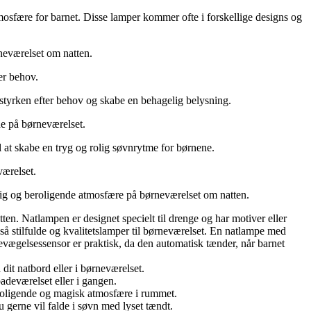
mosfære for barnet. Disse lamper kommer ofte i forskellige designs og
rneværelset om natten.
er behov.
styrken efter behov og skabe en behagelig belysning.
lde på børneværelset.
l at skabe en tryg og rolig søvnrytme for børnene.
værelset.
lig og beroligende atmosfære på børneværelset om natten.
en. Natlampen er designet specielt til drenge og har motiver eller
så stilfulde og kvalitetslamper til børneværelset. En natlampe med
evægelsessensor er praktisk, da den automatisk tænder, når barnet
it natbord eller i børneværelset.
adeværelset eller i gangen.
roligende og magisk atmosfære i rummet.
 gerne vil falde i søvn med lyset tændt.