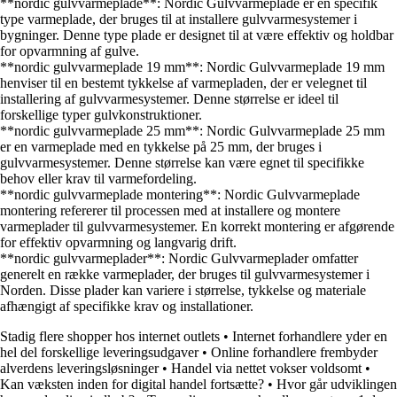
**nordic gulvvarmeplade**: Nordic Gulvvarmeplade er en specifik
type varmeplade, der bruges til at installere gulvvarmesystemer i
bygninger. Denne type plade er designet til at være effektiv og holdbar
for opvarmning af gulve.
**nordic gulvvarmeplade 19 mm**: Nordic Gulvvarmeplade 19 mm
henviser til en bestemt tykkelse af varmepladen, der er velegnet til
installering af gulvvarmesystemer. Denne størrelse er ideel til
forskellige typer gulvkonstruktioner.
**nordic gulvvarmeplade 25 mm**: Nordic Gulvvarmeplade 25 mm
er en varmeplade med en tykkelse på 25 mm, der bruges i
gulvvarmesystemer. Denne størrelse kan være egnet til specifikke
behov eller krav til varmefordeling.
**nordic gulvvarmeplade montering**: Nordic Gulvvarmeplade
montering refererer til processen med at installere og montere
varmeplader til gulvvarmesystemer. En korrekt montering er afgørende
for effektiv opvarmning og langvarig drift.
**nordic gulvvarmeplader**: Nordic Gulvvarmeplader omfatter
generelt en række varmeplader, der bruges til gulvvarmesystemer i
Norden. Disse plader kan variere i størrelse, tykkelse og materiale
afhængigt af specifikke krav og installationer.
Stadig flere shopper hos internet outlets
•
Internet forhandlere yder en
hel del forskellige leveringsudgaver
•
Online forhandlere frembyder
alverdens leveringsløsninger
•
Handel via nettet vokser voldsomt
•
Kan væksten inden for digital handel fortsætte?
•
Hvor går udviklingen