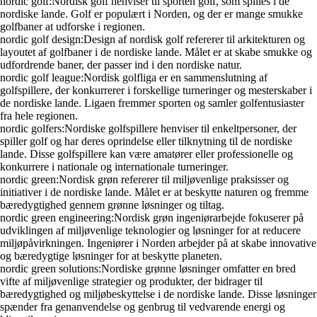
nordic golf:Nordisk golf henviser til sporten golf, som spilles i de
nordiske lande. Golf er populært i Norden, og der er mange smukke
golfbaner at udforske i regionen.
nordic golf design:Design af nordisk golf refererer til arkitekturen og
layoutet af golfbaner i de nordiske lande. Målet er at skabe smukke og
udfordrende baner, der passer ind i den nordiske natur.
nordic golf league:Nordisk golfliga er en sammenslutning af
golfspillere, der konkurrerer i forskellige turneringer og mesterskaber i
de nordiske lande. Ligaen fremmer sporten og samler golfentusiaster
fra hele regionen.
nordic golfers:Nordiske golfspillere henviser til enkeltpersoner, der
spiller golf og har deres oprindelse eller tilknytning til de nordiske
lande. Disse golfspillere kan være amatører eller professionelle og
konkurrere i nationale og internationale turneringer.
nordic green:Nordisk grøn refererer til miljøvenlige praksisser og
initiativer i de nordiske lande. Målet er at beskytte naturen og fremme
bæredygtighed gennem grønne løsninger og tiltag.
nordic green engineering:Nordisk grøn ingeniørarbejde fokuserer på
udviklingen af miljøvenlige teknologier og løsninger for at reducere
miljøpåvirkningen. Ingeniører i Norden arbejder på at skabe innovative
og bæredygtige løsninger for at beskytte planeten.
nordic green solutions:Nordiske grønne løsninger omfatter en bred
vifte af miljøvenlige strategier og produkter, der bidrager til
bæredygtighed og miljøbeskyttelse i de nordiske lande. Disse løsninger
spænder fra genanvendelse og genbrug til vedvarende energi og