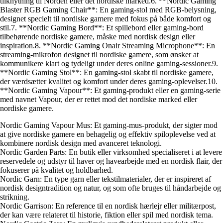
tilknytning til Norden eller det nordiske marked.6. **Nordic Gaming
Blaster RGB Gaming Chair**: En gaming-stol med RGB-belysning,
designet specielt til nordiske gamere med fokus på både komfort og
stil.7. **Nordic Gaming Bord**: Et spillebord eller gaming-bord
tilbehørende nordiske gamere, måske med nordisk design eller
inspiration.8. **Nordic Gaming Onair Streaming Microphone**: En
streaming-mikrofon designet til nordiske gamere, som ønsker at
kommunikere klart og tydeligt under deres online gaming-sessioner.9.
**Nordic Gaming Stol**: En gaming-stol skabt til nordiske gamere,
der værdsætter kvalitet og komfort under deres gaming-oplevelser.10.
**Nordic Gaming Vapour**: Et gaming-produkt eller en gaming-serie
med navnet Vapour, der er rettet mod det nordiske marked eller
nordiske gamere.
Nordic Gaming Vapour Mus: Et gaming-mus-produkt, der sigter mod
at give nordiske gamere en behagelig og effektiv spiloplevelse ved at
kombinere nordisk design med avanceret teknologi.
Nordic Garden Parts: En butik eller virksomhed specialiseret i at levere
reservedele og udstyr til haver og havearbejde med en nordisk flair, der
fokuserer på kvalitet og holdbarhed.
Nordic Garn: En type garn eller tekstilmaterialer, der er inspireret af
nordisk designtradition og natur, og som ofte bruges til håndarbejde og
strikning.
Nordic Garrison: En reference til en nordisk hærlejr eller militærpost,
der kan være relateret til historie, fiktion eller spil med nordisk tema.