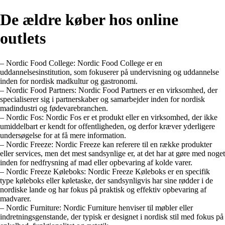
De ældre køber hos online
outlets
– Nordic Food College: Nordic Food College er en
uddannelsesinstitution, som fokuserer på undervisning og uddannelse
inden for nordisk madkultur og gastronomi.
– Nordic Food Partners: Nordic Food Partners er en virksomhed, der
specialiserer sig i partnerskaber og samarbejder inden for nordisk
madindustri og fødevarebranchen.
– Nordic Fos: Nordic Fos er et produkt eller en virksomhed, der ikke
umiddelbart er kendt for offentligheden, og derfor kræver yderligere
undersøgelse for at få mere information.
– Nordic Freeze: Nordic Freeze kan referere til en række produkter
eller services, men det mest sandsynlige er, at det har at gøre med noget
inden for nedfrysning af mad eller opbevaring af kolde varer.
– Nordic Freeze Køleboks: Nordic Freeze Køleboks er en specifik
type køleboks eller køletaske, der sandsynligvis har sine rødder i de
nordiske lande og har fokus på praktisk og effektiv opbevaring af
madvarer.
– Nordic Furniture: Nordic Furniture henviser til møbler eller
indretningsgenstande, der typisk er designet i nordisk stil med fokus på