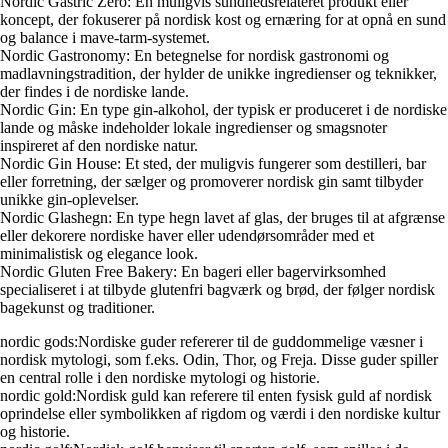
Nordic Gastric Zero: En muligvis sundhedsrelateret produkt eller
koncept, der fokuserer på nordisk kost og ernæring for at opnå en sund
og balance i mave-tarm-systemet.
Nordic Gastronomy: En betegnelse for nordisk gastronomi og
madlavningstradition, der hylder de unikke ingredienser og teknikker,
der findes i de nordiske lande.
Nordic Gin: En type gin-alkohol, der typisk er produceret i de nordiske
lande og måske indeholder lokale ingredienser og smagsnoter
inspireret af den nordiske natur.
Nordic Gin House: Et sted, der muligvis fungerer som destilleri, bar
eller forretning, der sælger og promoverer nordisk gin samt tilbyder
unikke gin-oplevelser.
Nordic Glashegn: En type hegn lavet af glas, der bruges til at afgrænse
eller dekorere nordiske haver eller udendørsområder med et
minimalistisk og elegance look.
Nordic Gluten Free Bakery: En bageri eller bagervirksomhed
specialiseret i at tilbyde glutenfri bagværk og brød, der følger nordisk
bagekunst og traditioner.
nordic gods:Nordiske guder refererer til de guddommelige væsner i
nordisk mytologi, som f.eks. Odin, Thor, og Freja. Disse guder spiller
en central rolle i den nordiske mytologi og historie.
nordic gold:Nordisk guld kan referere til enten fysisk guld af nordisk
oprindelse eller symbolikken af rigdom og værdi i den nordiske kultur
og historie.