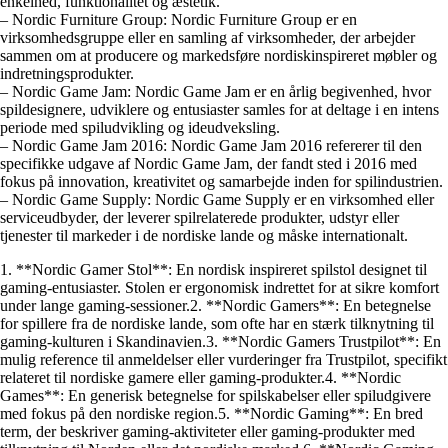
enkelhed, funktionalitet og æstetik.
– Nordic Furniture Group: Nordic Furniture Group er en
virksomhedsgruppe eller en samling af virksomheder, der arbejder
sammen om at producere og markedsføre nordiskinspireret møbler og
indretningsprodukter.
– Nordic Game Jam: Nordic Game Jam er en årlig begivenhed, hvor
spildesignere, udviklere og entusiaster samles for at deltage i en intens
periode med spiludvikling og ideudveksling.
– Nordic Game Jam 2016: Nordic Game Jam 2016 refererer til den
specifikke udgave af Nordic Game Jam, der fandt sted i 2016 med
fokus på innovation, kreativitet og samarbejde inden for spilindustrien.
– Nordic Game Supply: Nordic Game Supply er en virksomhed eller
serviceudbyder, der leverer spilrelaterede produkter, udstyr eller
tjenester til markeder i de nordiske lande og måske internationalt.
1. **Nordic Gamer Stol**: En nordisk inspireret spilstol designet til
gaming-entusiaster. Stolen er ergonomisk indrettet for at sikre komfort
under lange gaming-sessioner.2. **Nordic Gamers**: En betegnelse
for spillere fra de nordiske lande, som ofte har en stærk tilknytning til
gaming-kulturen i Skandinavien.3. **Nordic Gamers Trustpilot**: En
mulig reference til anmeldelser eller vurderinger fra Trustpilot, specifikt
relateret til nordiske gamere eller gaming-produkter.4. **Nordic
Games**: En generisk betegnelse for spilskabelser eller spiludgivere
med fokus på den nordiske region.5. **Nordic Gaming**: En bred
term, der beskriver gaming-aktiviteter eller gaming-produkter med