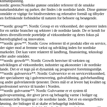
klimatilpasning.
nordic greens:Nordiske grønne områder refererer til de smukke
naturlandskaber og parker, der findes i de nordiske lande. Disse grønne
områder er vigtige for biodiversiteten og rekreative formål og tilbyder
en forfriskende forbindelse til naturen for beboere og besøgende.
**nordic group**: Nordic Group er en virksomhed, der opererer inden
for en række brancher og sektorer i de nordiske lande. De er kendt for
deres diversificerede portefølje af virksomheder og deres fokus på
bæredygtighed og innovation.
**nordic grow**: Nordic Grow refererer til et produkt eller en service,
der sigter mod at fremme vækst og udvikling inden for nordiske
markeder. Det kan være relateret til landbrug, finansiering, teknologi
eller andre områder.
**nordic growth**: Nordic Growth henviser til væksten og
udviklingen af virksomheder, industrier og økonomier i de nordiske
lande. Det er et tegn på et dynamisk og progressivt forretningsmiljø.
**nordic gulvservice**: Nordic Gulvservice er en servicevirksomhed,
der specialiserer sig i gulvrenovering, gulvafslibning, gulvbehandling
og andre gulvrelaterede tjenester. Deres mål er at levere høj kvalitet og
professionel service til kunder i Norden.
**nordic gulvvarme**: Nordic Gulvvarme er et system til
gulvopvarmning, der giver jævn og behagelig varme i boliger og
kommercielle bygninger i de nordiske lande. Det er en energieffektiv
løsning, der bidrager til at skabe et behageligt indeklima.